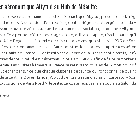
ter aéronautique Altytud au Hub de Méaulte
t intéressé cette semaine au cluster aéronautique Altytud, présent dans la ré
 adhérents, l’association d'entreprises, dont le siège est hébergé au sein du 
és sur le marché aéronautique. Le bureau de l’association, renommée Altytud 
. « Cela permet d'être très pragmatique, efficace, rapide, réactif, parce qu'il
me Aline Doyen, la présidente depuis quatorze ans, qui est aussi la PDG de S
if est de promouvoir le savoir-faire industriel local : « Les compétences aéro
les Hauts-de-France. Si les territoires du nord de la France sont discrets, ils n
présidente. Altytud est désormais un relais du GIFAS, afin de faire remonter 
rrain. Les clusters à travers la France se réunissent tous les deux mois pour « fa
ut échanger sur ce que chaque cluster fait et sur ce qui fonctionne, ce que 
étaille Aline Doyen. En juin, Altytud tiendra un stand au salon Eurosatory (co
s Expositions de Paris Nord Villepinte. Le cluster exposera en outre au Salon 
 avril