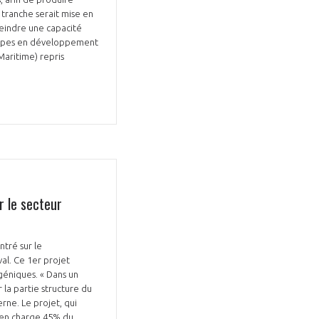
tranche serait mise en
teindre une capacité
équipes en développement
aritime) repris
r le secteur
ntré sur le
al. Ce 1er projet
géniques. « Dans un
 la partie structure du
rne. Le projet, qui
d en charge 45% du