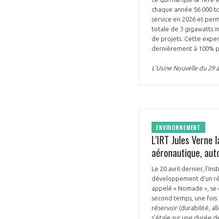
chaque année 56 000 ton
service en 2026 et perm
totale de 3 gigawatts i
de projets. Cette expe
dernièrement à 100% par
L’Usine Nouvelle du 29 a
ENVIRONNEMENT
L’IRT Jules Verne 
aéronautique, aut
Le 20 avril dernier, l’
développement d'un rés
appelé « Nomade », se c
second temps, une fois 
réservoir (durabilité, a
s’étale sur une durée d