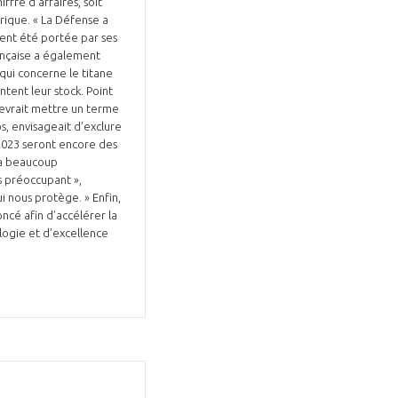
ffre d'affaires, soit
ique. « La Défense a
ment été portée par ses
ançaise a également
qui concerne le titane
ntent leur stock. Point
devrait mettre un terme
s, envisageait d’exclure
2023 seront encore des
y a beaucoup
s préoccupant »,
ui nous protège. » Enfin,
oncé afin d’accélérer la
ologie et d’excellence