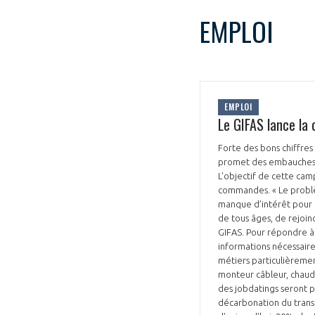
EMPLOI
EMPLOI
VOUS ÊTES
Le GIFAS lance la
ADHÉRENTS
Forte des bons chiffres 
promet des embauches m
L'objectif de cette ca
Développez votre activité à l’étra
commandes. « Le problèm
pérennité de votre entreprise à
manque d’intérêt pour c
de tous âges, de rejoi
GIFAS. Pour répondre à 
informations nécessaires
métiers particulièremen
monteur câbleur, chaudr
des jobdatings seront pr
décarbonation du transp