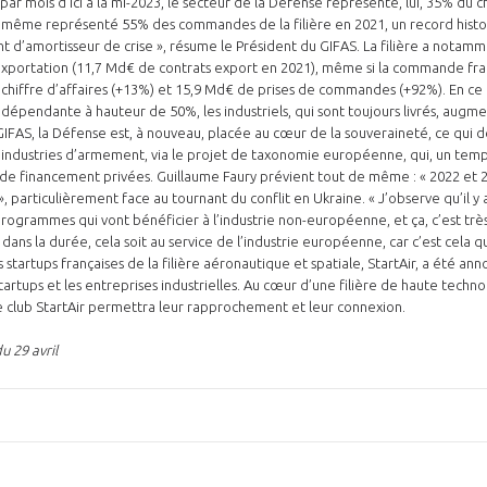
ar mois d'ici à la mi-2023, le secteur de la Défense représente, lui, 35% du chi
 même représenté 55% des commandes de la filière en 2021, un record histor
nt d’amortisseur de crise », résume le Président du GIFAS. La filière a notam
l’exportation (11,7 Md€ de contrats export en 2021), même si la commande fr
hiffre d’affaires (+13%) et 15,9 Md€ de prises de commandes (+92%). En ce 
st dépendante à hauteur de 50%, les industriels, qui sont toujours livrés, augme
 GIFAS, la Défense est, à nouveau, placée au cœur de la souveraineté, ce qui 
 industries d’armement, via le projet de taxonomie européenne, qui, un temp
 de financement privées. Guillaume Faury prévient tout de même : « 2022 et 
, particulièrement face au tournant du conflit en Ukraine. « J’observe qu’il 
programmes qui vont bénéficier à l’industrie non-européenne, et ça, c’est trè
ue dans la durée, cela soit au service de l’industrie européenne, car c’est cela q
s startups françaises de la filière aéronautique et spatiale, StartAir, a été ann
tartups et les entreprises industrielles. Au cœur d’une filière de haute techn
e club StartAir permettra leur rapprochement et leur connexion.
u 29 avril