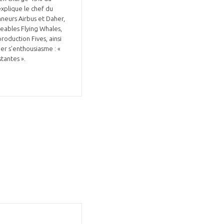
explique le chef du
onneurs Airbus et Daher,
geables Flying Whales,
oduction Fives, ainsi
ier s’enthousiasme : «
stantes ».