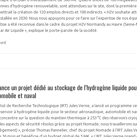
nes d’hydrogène renouvelable, sont attendues sur le site, dont la première 
ettrait la création de 120 emplois directs et 100 indirects. « H2V souhaite at
nstallée en 2030. Nous nous appuyons pour ce faire sur l’expertise de nos 
rtise a été reconnue dans le cadre du projet H2V Normandy au Havre (Seine-M
 Air Liquide », explique le porte-parole de la société.
vril
lance un projet dédié au stockage de l’hydrogène liquide pou
omobile et naval
Institut de Recherche Technologique (IRT) Jules Verne, a lancé un programme ce
ervoir à hydrogène liquide pour le secteur aéronautique, automobile et nav
oncentre sur la question du maintien thermique à 253 °C des réservoirs cryo
les aspects de sécurité résolus grâce au projet Nomade, nous travaillerons sur
llègement) », précise Thomas Pannelier, chef du projet Nomade à l’IRT Jules Ve
e 36 mois et bénéficie d’un budget global de 5 M€. « L’IRT Jules Verne pren