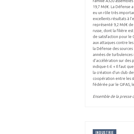
famille A320 assemblés p
19,7 Md€. La Défense a
eu un rôle très importa
excellents résultats à 
représenté 9,2 Md€ de c
russe, dont la filière e
de satisfaction pour le
aux attaques contre les
la Défense des sources
années de turbulences »
d’accélération sur des 
indique-t-il. « Il faut q
la création d’un club de
coopération entre les s
fédérée par le GIFAS, l
Ensemble de la presse d
INDUSTRIE