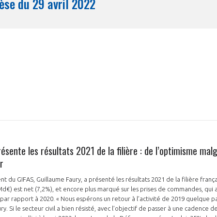
Synthèse du 29 avril 2022
Mois
ésente les résultats 2021 de la filière : de l’optimisme mal
r
dent du GIFAS, Guillaume Faury, a présenté les résultats 2021 de la filière fran
2 Md€) est net (7,2%), et encore plus marqué sur les prises de commandes, qui
par rapport à 2020. « Nous espérons un retour à l’activité de 2019 quelque p
ry. Si le secteur civil a bien résisté, avec l’objectif de passer à une cadence d