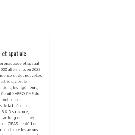
Fermer
la
ÉRENT ?
 et spatiale
modale
Fermer
membre
la
EL DE LA FILIÈRE ?
aéronautique et spatial
modale
membre
000 alternants en 2022.
adence et des nouvelles
Ensemble de la presse du 29 avril
ce et développez votre
Apportez votre savoir-faire à la
triels, c’est le
 intégré et cohérent
défense de vos
ciens, les ingénieurs,
 du Comité AERO-PME du
e nombreuses
de la filière. Les
 R & D structure,
t au long de l’année,
t du GIFAS. Le défi de la
 construire les avions