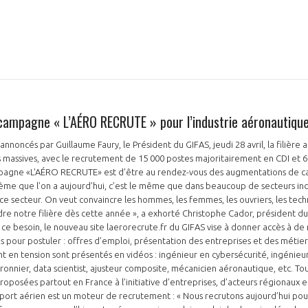
PAS ENCORE ADH
 campagne « L’AÉRO RECRUTE » pour l’industrie aéronautique
VOUS ÊTES UN PROFESSIONN
annoncés par Guillaume Faury, le Président du GIFAS, jeudi 28 avril, la filière 
assives, avec le recrutement de 15 000 postes majoritairement en CDI et 6 
mpagne «L’AÉRO RECRUTE» est d’être au rendez-vous des augmentations de c
nger et assurez la
Rejoignez une filière d’excellen
e que l’on a aujourd’hui, c’est le même que dans beaucoup de secteurs indus
 l’international
réseau au sein d’un écosystème
e secteur. On veut convaincre les hommes, les femmes, les ouvriers, les techni
ndre notre filière dès cette année », a exhorté Christophe Cador, président
DEMANDE D’ADHÉSION
ce besoin, le nouveau site laerorecrute.fr du GIFAS vise à donner accès à d
 pour postuler : offres d’emploi, présentation des entreprises et des métiers 
t en tension sont présentés en vidéos : ingénieur en cybersécurité, ingénieur
onnier, data scientist, ajusteur composite, mécanicien aéronautique, etc. Tou
oposées partout en France à l’initiative d’entreprises, d’acteurs régionaux e
ort aérien est un moteur de recrutement : « Nous recrutons aujourd’hui pour
Avez-vous un statut de droit français ?