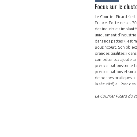
Focus sur le clus
Le Courrier Picard s’es
France. Forte de ses 70
des industriels implant
uniquement d'industriels
dans nos pattes », esti
Bouzincourt. Son object
grandes qualités » dans 
compétents » ajoute la 
préoccupations sur le te
préoccupations et surto
de bonnes pratiques. » d
la sécurité) au Parc de
Le Courrier Picard du 26