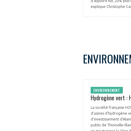
d’aujourd’hui, 20% plus
explique Christophe Ca
CONNEXION
ENVIRONNE
ENVIRONNEMENT
Hydrogène vert : 
La société française H2
d’usines d’hydrogène ve
d’investissement d’Alai
public de Thionville-Ill
ce qui marque la 1ère 