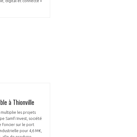
é, digital et connecté »
GIFAS. Rencontres, salons,
rogrammes ...
ÉSION
le à Thionville
multiplie les projets
pe Samfi Invest, société
 foncier sur le port
industrielle pour 4,6 M€,
, afin de produire