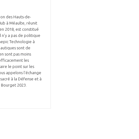
gion des Hauts-de-
Hub à Méaulte, réunit
en 2018, est constitué
 n'y a pas de politique
omepic Technologie à
nautiques sont de
'en sont pas moins
efficacement les
ire le point sur les
nous appelons l'échange
nsacré à la Défense et à
du Bourget 2023.