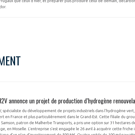
 frugaux que ceux d’hier, et préparer puis produire celui de demain, décarbon
dor.
NON
OUI
Découvrez les avantages d'adhérer au 
MENT
données sectorielles, p
DEMANDE D’ADH
H2V annonce un projet de production d’hydrogène renouvelab
V, spécialiste du développement de projets industriels dans l’hydrogène vert, 
rt en France et plus particulièrement dans le Grand-Est. Cette filiale du grou
n Samson, patron de Malherbe Transports, a pris une option sur 31 hectares de
ange, en Moselle. L’entreprise s’est engagée le 26 avril à acquérir cette friche 
étape d’un plan d’investissement de 500 M€. Quatre unités de 100 mégawatts