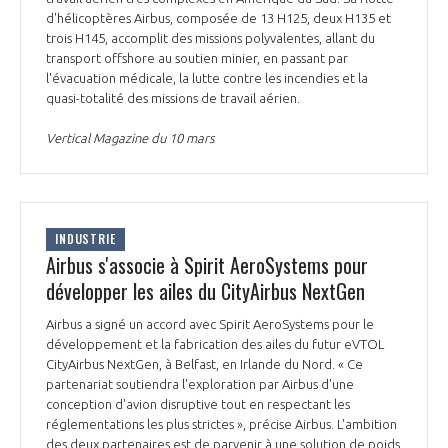
programmes ...
COMMISSIONS ET COMITÉS
d'hélicoptères Airbus, composée de 13 H125, deux H135 et
POURQUOI DEVENIR MEMBRE ?
L'OBSERVATOIRE
LE MÉDIATEUR DE LA FILIÈRE AÉRONAUTIQUE ET SPATIALE
trois H145, accomplit des missions polyvalentes, allant du
DEMANDE D’ADHÉSION
transport offshore au soutien minier, en passant par
l'évacuation médicale, la lutte contre les incendies et la
MÉDIATION ET CHARTE D’ENGAGEMENT SUR LES RELATIONS ENTRE
quasi-totalité des missions de travail aérien.
CLIENTS ET FOURNISSEURS
CHIFFRES CLÉS
Vertical Magazine du 10 mars
LA MÉDIATION AU-DELÀ DE LA FILIÈRE AÉRONAUTIQUE ET SPATIALE
LES ENJEUX
PRENDRE CONTACT AVEC LE MÉDIATEUR DE LA FILIÈRE
INDUSTRIE
COMPÉTITIVITÉ
LES PUBLICATIONS
Airbus s'associe à Spirit AeroSystems pour
développer les ailes du CityAirbus NextGen
EMPLOI & FORMATION
DOCUMENTS & BROCHURES
Airbus a signé un accord avec Spirit AeroSystems pour le
développement et la fabrication des ailes du futur eVTOL
ENVIRONNEMENT
CityAirbus NextGen, à Belfast, en Irlande du Nord. « Ce
RAPPORTS D'ACTIVITÉS
partenariat soutiendra l'exploration par Airbus d'une
conception d'avion disruptive tout en respectant les
INNOVATION
réglementations les plus strictes », précise Airbus. L'ambition
des deux partenaires est de parvenir à une solution de poids