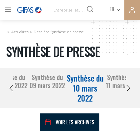
Ferme
Ferme
FR
VOUS ÊTES ADHÉRENTS
la
la
modal
modal
memb
memb
Actualités
Dernière Synthèse de presse
ACTUALITÉS
SYNTHÈSE DE PRESSE
À LA UNE
Synthèse du
nthèse du
Synthèse du
Synthèse du
DEMANDE D’ADHÉSION
08 mars 2022
09 mars 2022
11 mars 2022
SYNTHÈSE DE PRESSE
10 mars
2022
CONNEXION
AGENDA
Avez-vous un statut de droit français ?
VOIR LES ARCHIVES
PAS ENCORE ADHÉRENT ?
COMMUNIQUÉS DE PRESSE
VOUS ÊTES UN PROFESSIONNEL DE LA FILIÈRE ?