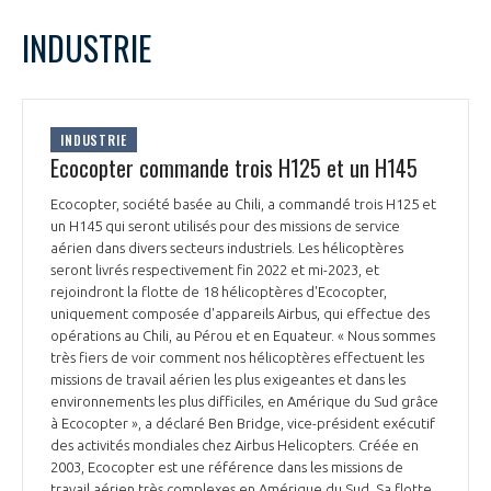
LE GIFAS
NON
OUI
mars
2022
Mois Précédent
Mois 
t
INDUSTRIE
Rejoignez une filière d’excellence et développez
L
M
M
J
V
S
D
 à
votre réseau au sein d’un écosystème intégré et
1
2
3
4
5
6
PRÉSENTATION
cohérent
7
8
9
10
11
12
13
INDUSTRIE
14
15
16
17
18
19
20
Ecocopter commande trois H125 et un H145
NOTRE VISION
ORGANISATION
21
22
23
24
25
26
27
Ecocopter, société basée au Chili, a commandé trois H125 et
28
29
30
31
un H145 qui seront utilisés pour des missions de service
NOS MISSIONS
LE CONSEIL DU GIFAS
aérien dans divers secteurs industriels. Les hélicoptères
FONCTIONNEMENT
seront livrés respectivement fin 2022 et mi-2023, et
rejoindront la flotte de 18 hélicoptères d'Ecocopter,
NOTRE HISTOIRE
L’ÉQUIPE DU GIFAS
uniquement composée d'appareils Airbus, qui effectue des
GEADS
ACCOMPAGNEMENT DE NOS ADHÉRENTS
opérations au Chili, au Pérou et en Equateur. « Nous sommes
très fiers de voir comment nos hélicoptères effectuent les
NOS RÉSEAUX À L'INTERNATIONAL
COMITÉ AERO PME
missions de travail aérien les plus exigeantes et dans les
LES PROGRAMMES DU GIFAS
LA MÉDIATION
environnements les plus difficiles, en Amérique du Sud grâce
à Ecocopter », a déclaré Ben Bridge, vice-président exécutif
Découvrez les avantages d'adhérer au GIFAS.
STARTAIR
des activités mondiales chez Airbus Helicopters. Créée en
UN ÉCOSYSTÈME INTÉGRÉ ET COHÉRENT
LA MÉDIATION DANS LA FILIÈRE AÉRONAUTIQUE ET SPATIALE
Rencontres, salons, données sectorielles,
2003, Ecocopter est une référence dans les missions de
LE SALON DU BOURGET
travail aérien très complexes en Amérique du Sud. Sa flotte