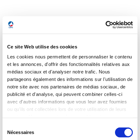
INTERNATIONAL
Ce site Web utilise des cookies
INTERNATIONAL
UE : les Etats-Membres se réunissent à
Les cookies nous permettent de personnaliser le contenu
Versailles
et les annonces, d'offrir des fonctionnalités relatives aux
médias sociaux et d'analyser notre trafic. Nous
Deux semaines après le début de la guerre en Ukraine, les
partageons également des informations sur l'utilisation de
chefs d'Etat et de gouvernement des 27 pays membres de
notre site avec nos partenaires de médias sociaux, de
l'Union européenne se réunissent pour deux jours dans le
publicité et d'analyse, qui peuvent combiner celles-ci
cadre d'un sommet informel à Versailles. L'objectif est de
tracer les principaux contours du plan de résilience destiné à
avec d'autres informations que vous leur avez fournies
réduire la dépendance de l’UE à l'égard de la Russie et
ou qu'ils ont collectées lors de votre utilisation de leurs
accélérer la décarbonation de l'économie. Les enjeux du
services. Vous consentez à nos cookies si vous
renforcement de la Défense européenne devraient aussi
continuez à utiliser notre site Web.
être abordés. La Banque centrale européenne tient par
Sélection
ailleurs ce jeudi sa première réunion de politique monétaire
Nécessaires
du
depuis le début du conflit ukrainien.