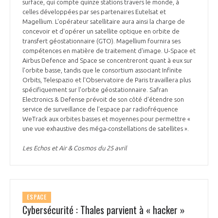
programmes ...
surface, qui compte quinze stations travers le monde, à
COMMISSIONS ET COMITÉS
POURQUOI DEVENIR MEMBRE ?
celles développées par ses partenaires Eutelsat et
L'OBSERVATOIRE
LE MÉDIATEUR DE LA FILIÈRE AÉRONAUTIQUE ET SPATIALE
Magellium. L'opérateur satellitaire aura ainsi la charge de
DEMANDE D’ADHÉSION
concevoir et d'opérer un satellite optique en orbite de
transfert géostationnaire (GTO). Magellium fournira ses
MÉDIATION ET CHARTE D’ENGAGEMENT SUR LES RELATIONS ENTRE
compétences en matière de traitement d'image. U-Space et
CLIENTS ET FOURNISSEURS
CHIFFRES CLÉS
Airbus Defence and Space se concentreront quant à eux sur
l'orbite basse, tandis que le consortium associant Infinite
LA MÉDIATION AU-DELÀ DE LA FILIÈRE AÉRONAUTIQUE ET SPATIALE
Orbits, Telespazio et l'Observatoire de Paris travaillera plus
spécifiquement sur l'orbite géostationnaire. Safran
LES ENJEUX
Electronics & Defense prévoit de son côté d'étendre son
PRENDRE CONTACT AVEC LE MÉDIATEUR DE LA FILIÈRE
service de surveillance de l'espace par radiofréquence
WeTrack aux orbites basses et moyennes pour permettre «
COMPÉTITIVITÉ
LES PUBLICATIONS
une vue exhaustive des méga-constellations de satellites ».
EMPLOI & FORMATION
Les Echos et Air & Cosmos du 25 avril
DOCUMENTS & BROCHURES
ENVIRONNEMENT
RAPPORTS D'ACTIVITÉS
ESPACE
INNOVATION
Cybersécurité : Thales parvient à « hacker »