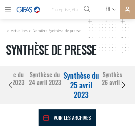
Ferme
Ferme
FR
VOUS ÊTES ADHÉRENTS
la
la
modal
modal
memb
memb
Actualités
Dernière Synthèse de presse
ACTUALITÉS
SYNTHÈSE DE PRESSE
À LA UNE
Synthèse du
nthèse du
Synthèse du
Synthèse du
DEMANDE D’ADHÉSION
21 avril 2023
24 avril 2023
26 avril 2023
SYNTHÈSE DE PRESSE
25 avril
2023
CONNEXION
AGENDA
Avez-vous un statut de droit français ?
VOIR LES ARCHIVES
PAS ENCORE ADHÉRENT ?
COMMUNIQUÉS DE PRESSE
VOUS ÊTES UN PROFESSIONNEL DE LA FILIÈRE ?