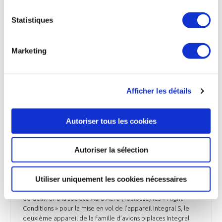
certification et à l'entrée en service du Cassio ». Le Cassio
sera proposé en trois versions : le Cassio 330, doté de cinq
Statistiques
sièges avec une puissance de propulsion électrique-hybride
combinée de 330 kilowatts, le Cassio 480, avec six sièges et
une puissance de 480 kilowatts, et le Cassio 600, doté de 12
Marketing
sièges pour une puissance de 600 kilowatts. L'autonomie des
appareils de la gamme Cassio est de 5 heures, pour une
portée de 1300 km et une vitesse de croisière de 370 km/h.
Afficher les détails
Air & Cosmos du 25 avril
Autoriser tous les cookies
INDUSTRIE
Autoriser la sélection
L'EASA délivre le « Permit to fly » à Aura Aero
pour l'Integral S
Utiliser uniquement les cookies nécessaires
L’Agence Européenne de la Sécurité Aérienne (EASA) vient
de délivrer à la société Aura Aero (Toulouse) les « Flight
Conditions » pour la mise en vol de l’appareil Integral S, le
deuxième appareil de la famille d’avions biplaces Integral.