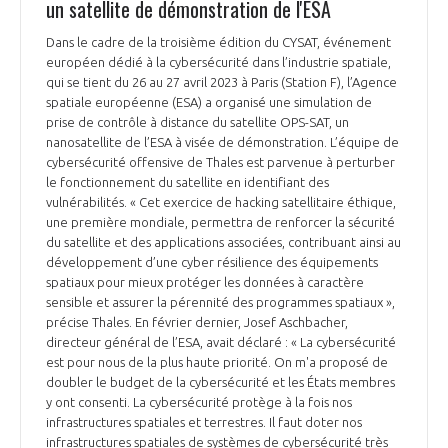
un satellite de démonstration de l'ESA
INTERNATIONALISATION
Dans le cadre de la troisième édition du CYSAT, événement
européen dédié à la cybersécurité dans l’industrie spatiale,
qui se tient du 26 au 27 avril 2023 à Paris (Station F), l’Agence
spatiale européenne (ESA) a organisé une simulation de
prise de contrôle à distance du satellite OPS-SAT, un
nanosatellite de l’ESA à visée de démonstration. L’équipe de
cybersécurité offensive de Thales est parvenue à perturber
le fonctionnement du satellite en identifiant des
vulnérabilités. « Cet exercice de hacking satellitaire éthique,
une première mondiale, permettra de renforcer la sécurité
du satellite et des applications associées, contribuant ainsi au
développement d’une cyber résilience des équipements
spatiaux pour mieux protéger les données à caractère
sensible et assurer la pérennité des programmes spatiaux »,
précise Thales. En février dernier, Josef Aschbacher,
directeur général de l’ESA, avait déclaré : « La cybersécurité
est pour nous de la plus haute priorité. On m'a proposé de
doubler le budget de la cybersécurité et les États membres
y ont consenti. La cybersécurité protège à la fois nos
infrastructures spatiales et terrestres. Il faut doter nos
infrastructures spatiales de systèmes de cybersécurité très