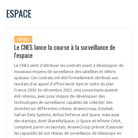
LE GIFAS
NON
OUI
avril
2023
Mois Précédent
Mois 
t
ESPACE
Rejoignez une filière d’excellence et développez
L
M
M
J
V
S
D
 à
votre réseau au sein d’un écosystème intégré et
1
2
PRÉSENTATION
cohérent
3
4
5
6
7
8
9
ESPACE
10
11
12
13
14
15
16
Le CNES lance la course à la surveillance de
NOTRE VISION
ORGANISATION
17
18
19
20
21
22
23
l'espace
24
25
26
27
28
29
30
NOS MISSIONS
Le CNES vient d'attribuer les contrats visant à développer de
LE CONSEIL DU GIFAS
FONCTIONNEMENT
nouveaux moyens de surveillance des satellites et débris
spatiaux. Ces contrats ont été formellement attribués aux
NOTRE HISTOIRE
lauréats d'un appel d'offres lancé dans le cadre du plan
L’ÉQUIPE DU GIFAS
GEADS
France 2030. En décembre 2022, cinq consortiums avaient
ACCOMPAGNEMENT DE NOS ADHÉRENTS
été retenus, avec pour mission de développer des
technologies de surveillance capables de collecter des
NOS RÉSEAUX À L'INTERNATIONAL
COMITÉ AERO PME
données sur différentes orbites. ArianeGroup, Eutelsat,
LES PROGRAMMES DU GIFAS
LA MÉDIATION
Safran Data Systems, Airbus Defence and Space, mais aussi
des startups, dont ShareMySpace, U-Space et Infinite Orbit,
Découvrez les avantages d'adhérer au GIFAS.
STARTAIR
UN ÉCOSYSTÈME INTÉGRÉ ET COHÉRENT
comptent parmi ces lauréats. ArianeGroup prévoit d'associer
LA MÉDIATION DANS LA FILIÈRE AÉRONAUTIQUE ET SPATIALE
Rencontres, salons, données sectorielles,
LE SALON DU BOURGET
les capacités de son réseau de surveillance de télescope en