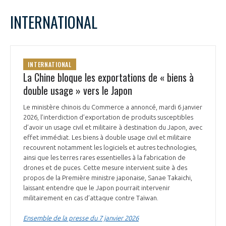
LE GIFAS
NON
OUI
janvier
2026
Mois Précédent
Mois 
t
INTERNATIONAL
Rejoignez une filière d’excellence et développez
L
M
M
J
V
S
D
 à
votre réseau au sein d’un écosystème intégré et
1
2
3
4
PRÉSENTATION
cohérent
5
6
7
8
9
10
11
INTERNATIONAL
12
13
14
15
16
17
18
La Chine bloque les exportations de « biens à
NOTRE VISION
ORGANISATION
19
20
21
22
23
24
25
double usage » vers le Japon
26
27
28
29
30
31
NOS MISSIONS
Le ministère chinois du Commerce a annoncé, mardi 6 janvier
LE CONSEIL DU GIFAS
FONCTIONNEMENT
2026, l’interdiction d’exportation de produits susceptibles
d’avoir un usage civil et militaire à destination du Japon, avec
NOTRE HISTOIRE
effet immédiat. Les biens à double usage civil et militaire
L’ÉQUIPE DU GIFAS
GEADS
recouvrent notamment les logiciels et autres technologies,
ACCOMPAGNEMENT DE NOS ADHÉRENTS
ainsi que les terres rares essentielles à la fabrication de
drones et de puces. Cette mesure intervient suite à des
NOS RÉSEAUX À L'INTERNATIONAL
COMITÉ AERO PME
propos de la Première ministre japonaise, Sanae Takaichi,
LES PROGRAMMES DU GIFAS
LA MÉDIATION
laissant entendre que ‍le Japon pourrait intervenir
militairement en cas d’attaque contre Taïwan.
Découvrez les avantages d'adhérer au GIFAS.
STARTAIR
UN ÉCOSYSTÈME INTÉGRÉ ET COHÉRENT
LA MÉDIATION DANS LA FILIÈRE AÉRONAUTIQUE ET SPATIALE
Rencontres, salons, données sectorielles,
LE SALON DU BOURGET
Ensemble de la presse du 7 janvier 2026