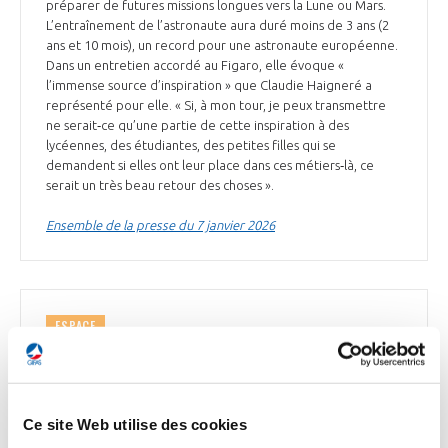
préparer de futures missions longues vers la Lune ou Mars.
L’entraînement de l’astronaute aura duré moins de 3 ans (2
ans et 10 mois), un record pour une astronaute européenne.
Dans un entretien accordé au Figaro, elle évoque «
l’immense source d’inspiration » que Claudie Haigneré a
représenté pour elle. « Si, à mon tour, je peux transmettre
ne serait‑ce qu’une partie de cette inspiration à des
lycéennes, des étudiantes, des petites filles qui se
demandent si elles ont leur place dans ces métiers‑là, ce
serait un très beau retour des choses ».
Ensemble de la presse du 7 janvier 2026
ESPACE
Portrait de David Cavaillolès (Arianespace)
Arianespace s'apprête à opérer son 1er lancement pour
Amazon en ce début 2026. 18 lancements sont prévus en
Ce site Web utilise des cookies
tout pour l'entreprise américaine. Face à la concurrence
d'acteurs comme SpaceX, David Cavaillolès, PDG