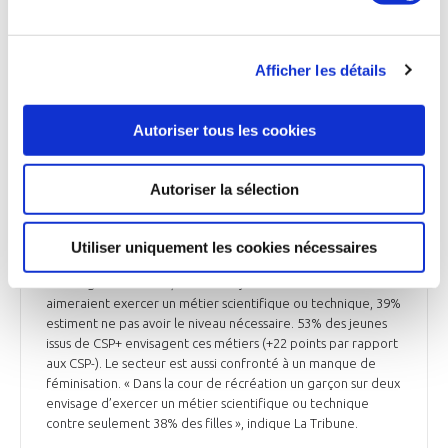
FORMATION
« Renforcer les sciences, c’est renforcer notre
esprit critique » (MEDEF)
Afficher les détails
Le dernier sondage Odoxa pour le MEDEF montre un intérêt
des jeunes pour les carrières scientifiques. La France fait
Autoriser tous les cookies
toutefois face à des obstacles de décrochage progressif, de
féminisation du secteur et de confiance. Virginie Fauvel, co-
présidente de la commission innovation, souligne : « Les
Autoriser la sélection
mathématiques sont la matière préférée des 12-25 ans ». «
C’est un terreau sur lequel nous pouvons construire, bâtir »,
alors que la France devra former 100 000 ingénieurs et
Utiliser uniquement les cookies nécessaires
techniciens supplémentaires par an d’ici 2035, selon l’Institut
Montaigne. Toutefois, si 45% des jeunes entre 12 et 25 ans
aimeraient exercer un métier scientifique ou technique, 39%
estiment ne pas avoir le niveau nécessaire. 53% des jeunes
issus de CSP+ envisagent ces métiers (+22 points par rapport
aux CSP-). Le secteur est aussi confronté à un manque de
féminisation. « Dans la cour de récréation un garçon sur deux
envisage d’exercer un métier scientifique ou technique
contre seulement 38% des filles », indique La Tribune.