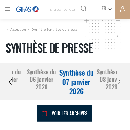
Ferme
Ferme
FR
VOUS ÊTES ADHÉRENTS
la
la
modal
modal
memb
memb
Actualités
Dernière Synthèse de presse
ACTUALITÉS
SYNTHÈSE DE PRESSE
À LA UNE
Synthèse du
thèse du
Synthèse du
Synthèse du
DEMANDE D’ADHÉSION
 janvier
06 janvier
08 janvier
SYNTHÈSE DE PRESSE
07 janvier
2026
2026
2026
2026
CONNEXION
AGENDA
Avez-vous un statut de droit français ?
VOIR LES ARCHIVES
PAS ENCORE ADHÉRENT ?
COMMUNIQUÉS DE PRESSE
VOUS ÊTES UN PROFESSIONNEL DE LA FILIÈRE ?