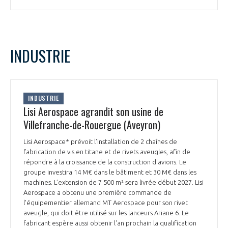
programmes ...
COMMISSIONS ET COMITÉS
POURQUOI DEVENIR MEMBRE ?
L'OBSERVATOIRE
LE MÉDIATEUR DE LA FILIÈRE AÉRONAUTIQUE ET SPATIALE
DEMANDE D’ADHÉSION
MÉDIATION ET CHARTE D’ENGAGEMENT SUR LES RELATIONS ENTRE
INDUSTRIE
CLIENTS ET FOURNISSEURS
CHIFFRES CLÉS
LA MÉDIATION AU-DELÀ DE LA FILIÈRE AÉRONAUTIQUE ET SPATIALE
LES ENJEUX
INDUSTRIE
Lisi Aerospace agrandit son usine de
PRENDRE CONTACT AVEC LE MÉDIATEUR DE LA FILIÈRE
Villefranche-de-Rouergue (Aveyron)
COMPÉTITIVITÉ
LES PUBLICATIONS
Lisi Aerospace* prévoit l’installation de 2 chaînes de
fabrication de vis en titane et de rivets aveugles, afin de
EMPLOI & FORMATION
DOCUMENTS & BROCHURES
répondre à la croissance de la construction d'avions. Le
groupe investira 14 M€ dans le bâtiment et 30 M€ dans les
ENVIRONNEMENT
machines. L’extension de 7 500 m² sera livrée début 2027. Lisi
RAPPORTS D'ACTIVITÉS
Aerospace a obtenu une première commande de
l'équipementier allemand MT Aerospace pour son rivet
INNOVATION
aveugle, qui doit être utilisé sur les lanceurs Ariane 6. Le
fabricant espère aussi obtenir l'an prochain la qualification