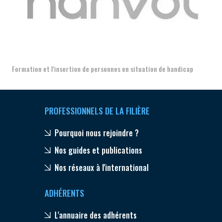
Aer
Formation et l'insertion de personnes en situation de handicap
PROFESSIONNELS DE LA FILIÈRE
Pourquoi nous rejoindre ?
Nos guides et publications
Nos réseaux à l'international
ADHÉRENTS
L'annuaire des adhérents