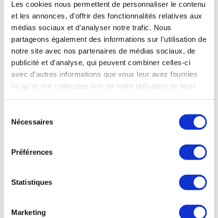
Les cookies nous permettent de personnaliser le contenu
d’Arianespace, croit en la performance et la compétitivité du
et les annonces, d'offrir des fonctionnalités relatives aux
secteur spatial européen : « nous maîtrisons les technologies
médias sociaux et d'analyser notre trafic. Nous
parmi les plus avancées et nous avons les ingénieurs les plus
doués au monde. Nous avons énormément d'atouts, mais il
partageons également des informations sur l'utilisation de
faut être alignés, déterminés et avoir la volonté d'accélérer
notre site avec nos partenaires de médias sociaux, de
pour revenir au meilleur niveau mondial », souligne-t-il. « Il
publicité et d'analyse, qui peuvent combiner celles-ci
faut former et attirer les meilleurs talents tout en
avec d'autres informations que vous leur avez fournies
investissant dans l'innovation et pour cela il faut des décisions
ou qu'ils ont collectées lors de votre utilisation de leurs
budgétaires fortes. » Selon lui, « la compétition actuelle n'est
pas que technologique, elle est aussi économique et
services. Vous consentez à nos cookies si vous
politique » dans un cadre européen.
continuez à utiliser notre site Web.
Sélection
Nécessaires
du
Les Echos du 3 janvier 2026
consentement
Préférences
FORMATION
Statistiques
Marketing