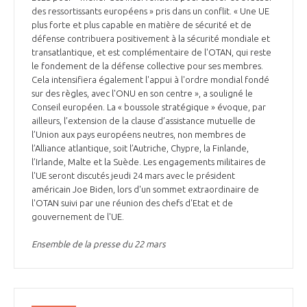
programmes ...
COMMISSIONS ET COMITÉS
des ressortissants européens » pris dans un conflit. « Une UE
POURQUOI DEVENIR MEMBRE ?
L'OBSERVATOIRE
LE MÉDIATEUR DE LA FILIÈRE AÉRONAUTIQUE ET SPATIALE
plus forte et plus capable en matière de sécurité et de
défense contribuera positivement à la sécurité mondiale et
DEMANDE D’ADHÉSION
transatlantique, et est complémentaire de l'OTAN, qui reste
MÉDIATION ET CHARTE D’ENGAGEMENT SUR LES RELATIONS ENTRE
le fondement de la défense collective pour ses membres.
CLIENTS ET FOURNISSEURS
Cela intensifiera également l'appui à l'ordre mondial fondé
CHIFFRES CLÉS
sur des règles, avec l'ONU en son centre », a souligné le
Conseil européen. La « boussole stratégique » évoque, par
LA MÉDIATION AU-DELÀ DE LA FILIÈRE AÉRONAUTIQUE ET SPATIALE
ailleurs, l’extension de la clause d’assistance mutuelle de
LES ENJEUX
l’Union aux pays européens neutres, non membres de
l’Alliance atlantique, soit l’Autriche, Chypre, la Finlande,
PRENDRE CONTACT AVEC LE MÉDIATEUR DE LA FILIÈRE
l’Irlande, Malte et la Suède. Les engagements militaires de
COMPÉTITIVITÉ
LES PUBLICATIONS
l'UE seront discutés jeudi 24 mars avec le président
américain Joe Biden, lors d'un sommet extraordinaire de
l'OTAN suivi par une réunion des chefs d'Etat et de
EMPLOI & FORMATION
DOCUMENTS & BROCHURES
gouvernement de l'UE.
Ensemble de la presse du 22 mars
ENVIRONNEMENT
RAPPORTS D'ACTIVITÉS
INNOVATION