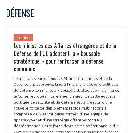
LE GIFAS
NON
OUI
mars
2022
Mois Précédent
Mois 
t
DÉFENSE
Rejoignez une filière d’excellence et développez
L
M
M
J
V
S
D
 à
votre réseau au sein d’un écosystème intégré et
1
2
3
4
5
6
PRÉSENTATION
cohérent
7
8
9
10
11
12
13
DÉFENSE
14
15
16
17
18
19
20
Les ministres des Affaires étrangères et de la
NOTRE VISION
ORGANISATION
21
22
23
24
25
26
27
Défense de l’UE adoptent la « boussole
28
29
30
31
stratégique » pour renforcer la défense
NOS MISSIONS
LE CONSEIL DU GIFAS
commune
FONCTIONNEMENT
Les ministres européens des Affaires étrangères et de la
NOTRE HISTOIRE
L’ÉQUIPE DU GIFAS
Défense ont approuvé, lundi 21 mars, une nouvelle politique
GEADS
ACCOMPAGNEMENT DE NOS ADHÉRENTS
de défense commune, la « boussole stratégique », a annoncé
le Conseil européen. Un élément majeur de cette nouvelle
NOS RÉSEAUX À L'INTERNATIONAL
politique de sécurité et de défense est la création d'une
COMITÉ AERO PME
LES PROGRAMMES DU GIFAS
LA MÉDIATION
nouvelle force de déploiement rapide multinationale
composée de 5 000 militaires formés, d’une équipe de
Découvrez les avantages d'adhérer au GIFAS.
STARTAIR
riposte cyber et d’une stratégie offensive contre la
UN ÉCOSYSTÈME INTÉGRÉ ET COHÉRENT
LA MÉDIATION DANS LA FILIÈRE AÉRONAUTIQUE ET SPATIALE
Rencontres, salons, données sectorielles,
désinformation. Cette force devrait être opérationnelle d'ici
LE SALON DU BOURGET
2025 pour « mener des interventions pour sauver et évacuer