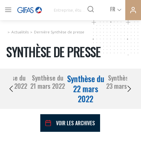
Ferme
Ferme
FR
VOUS ÊTES ADHÉRENTS
la
la
modal
modal
memb
memb
Actualités
Dernière Synthèse de presse
ACTUALITÉS
SYNTHÈSE DE PRESSE
À LA UNE
Synthèse du
nthèse du
Synthèse du
Synthèse du
DEMANDE D’ADHÉSION
18 mars 2022
21 mars 2022
23 mars 202
SYNTHÈSE DE PRESSE
22 mars
2022
CONNEXION
AGENDA
Avez-vous un statut de droit français ?
VOIR LES ARCHIVES
PAS ENCORE ADHÉRENT ?
COMMUNIQUÉS DE PRESSE
VOUS ÊTES UN PROFESSIONNEL DE LA FILIÈRE ?