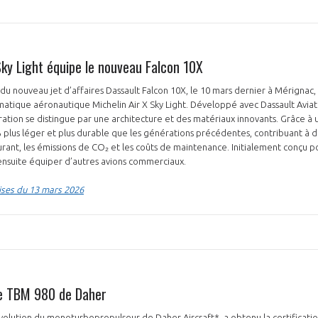
Sky Light équipe le nouveau Falcon 10X
 du nouveau jet d’affaires Dassault Falcon 10X, le 10 mars dernier à Mérignac,
atique aéronautique Michelin Air X Sky Light. Développé avec Dassault Aviat
tion se distingue par une architecture et des matériaux innovants. Grâce à 
 % plus léger et plus durable que les générations précédentes, contribuant à d
nt, les émissions de CO₂ et les coûts de maintenance. Initialement conçu po
nsuite équiper d’autres avions commerciaux.
ises du 13 mars 2026
 le TBM 980 de Daher
olution du monoturbopropulseur de Daher Aircraft*, a obtenu la certificatio