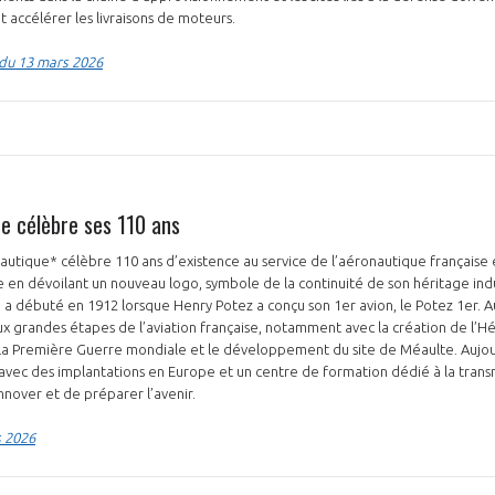
et accélérer les livraisons de moteurs.
n du 13 mars 2026
e célèbre ses 110 ans
utique* célèbre 110 ans d’existence au service de l’aéronautique française
 en dévoilant un nouveau logo, symbole de la continuité de son héritage indu
e a débuté en 1912 lorsque Henry Potez a conçu son 1er avion, le Potez 1er. Au
ux grandes étapes de l’aviation française, notamment avec la création de l’Hél
 la Première Guerre mondiale et le développement du site de Méaulte. Aujou
avec des implantations en Europe et un centre de formation dédié à la transmi
innover et de préparer l’avenir.
s 2026