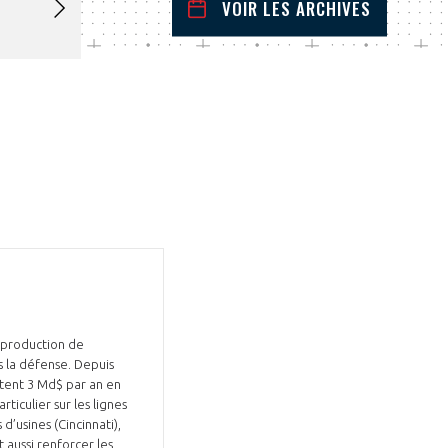
VOIR LES ARCHIVES
mars
2026
 Précédent
Mois Suivant
L
M
M
J
V
S
D
1
2
3
4
5
6
7
8
9
10
11
12
13
14
15
16
17
18
19
20
21
22
23
24
25
26
27
28
29
30
31
 production de
 la défense. Depuis
utent 3 Md$ par an en
iculier sur les lignes
d’usines (Cincinnati),
 aussi renforcer les