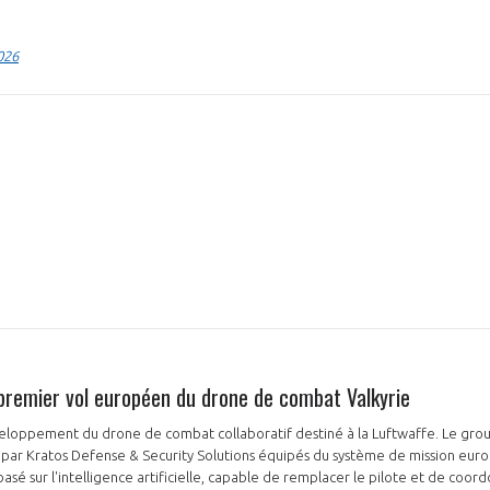
026
NON
OUI
Découvrez les avantages d'adhérer au 
données sectorielles, p
DEMANDE D’ADH
 premier vol européen du drone de combat Valkyrie
veloppement du drone de combat collaboratif destiné à la Luftwaffe. Le gr
s par Kratos Defense & Security Solutions équipés du système de mission eur
basé sur l'intelligence artificielle, capable de remplacer le pilote et de co