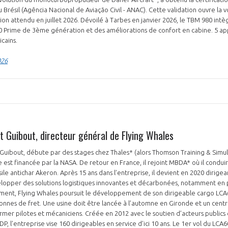
 Brésil (Agência Nacional de Aviação Civil - ANAC). Cette validation ouvre la v
vion attendu en juillet 2026. Dévoilé à Tarbes en janvier 2026, le TBM 980 int
 Prime de 3ème génération et des améliorations de confort en cabine. 5 app
icains.
026
PAS ENCORE ADH
VOUS ÊTES UN PROFESSIONN
nger et assurez la
Rejoignez une filière d’excellen
t Guibout, directeur général de Flying Whales
 l’international
réseau au sein d’un écosystème
 Guibout, débute par des stages chez Thales* (alors Thomson Training & Simulat
e est financée par la NASA. De retour en France, il rejoint MBDA* où il cond
DEMANDE D’ADHÉSION
e antichar Akeron. Après 15 ans dans l’entreprise, il devient en 2020 dirigea
elopper des solutions logistiques innovantes et décarbonées, notamment en 
ment, Flying Whales poursuit le développement de son dirigeable cargo LCA
tonnes de fret. Une usine doit être lancée à l’automne en Gironde et un cent
mer pilotes et mécaniciens. Créée en 2012 avec le soutien d’acteurs publics
Avez-vous un statut de droit français ?
P, l’entreprise vise 160 dirigeables en service d’ici 10 ans. Le 1er vol du LCA