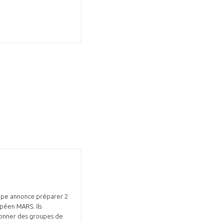
GIFAS. Rencontres, salons,
rogrammes ...
ÉSION
oupe annonce préparer 2
opéen MARS. Ils
ordonner des groupes de