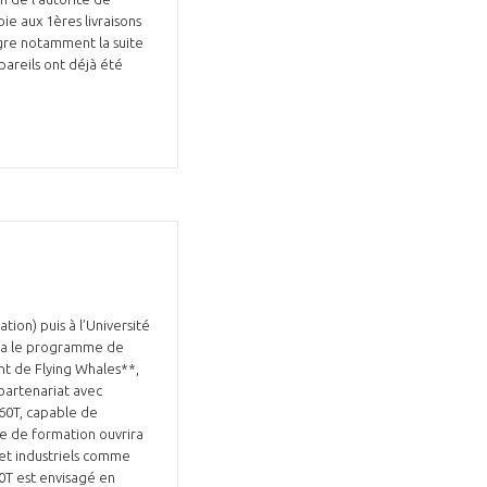
oie aux 1ères livraisons
ègre notamment la suite
areils ont déjà été
Fermer
la
ÉRENT ?
modale
Fermer
membre
la
EL DE LA FILIÈRE ?
modale
membre
ce et développez votre
Apportez votre savoir-faire à la
 intégré et cohérent
défense de vos
ion) puis à l’Université
uira le programme de
nt de Flying Whales**,
partenariat avec
60T, capable de
re de formation ouvrira
 et industriels comme
60T est envisagé en