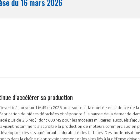
Synthèse du 16 mars 2026
Mois
inue d’accélérer sa production
’investir à nouveau 1 Md$ en 2026 pour soutenir la montée en cadence de la
fabrication de pièces détachées et répondre à la hausse de la demande dans
gagé plus de 2,5 Md$, dont 600 M$ pour les moteurs militaires, auxquels s’ajo
s visent notamment à accroître la production de moteurs commerciaux, en part
développer des kits améliorant la durabilité des turbines. Des modernisations 
ments dans la chaîne d’approvisionnement et les sites liés à la défense doivent