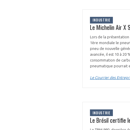
INDUSTRIE
Le Michelin Air X 
Lors de la présentation
1ère mondiale le pneum
pneu de nouvelle généra
avancée, il est 10 à 20
consommation de carbura
pneumatique pourrait e
Le Courrier des Entrepr
INDUSTRIE
Le Brésil certifie
Le TBM 980, dernière év