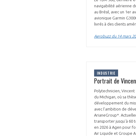
navigabilité aérienne du
au Brésil, avec un 1er a
avionique Garmin G3000
livrés à des clients amér
Aerobuzz du 14 mars 2
VOUS ÊTES
ADHÉRENTS
INDUSTRIE
Développez votre activité à l’étra
Portrait de Vincen
pérennité de votre entreprise à
Polytechnicien, Vincent
du Michigan, où sa thès
développement du missil
avec l’ambition de dév
ArianeGroup*. Actuelle
transporter jusqu’à 60 
en 2026 à Agen pour for
Air Liquide et Groupe AD