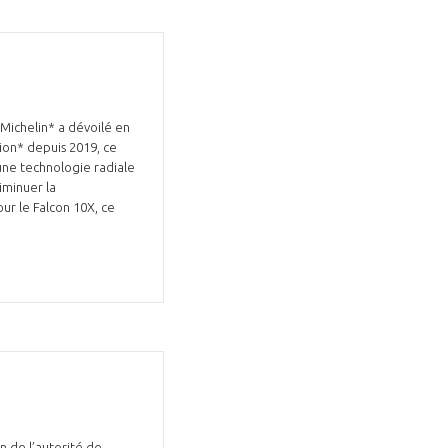
 Michelin* a dévoilé en
ion* depuis 2019, ce
une technologie radiale
iminuer la
ur le Falcon 10X, ce
n de l’autorité de