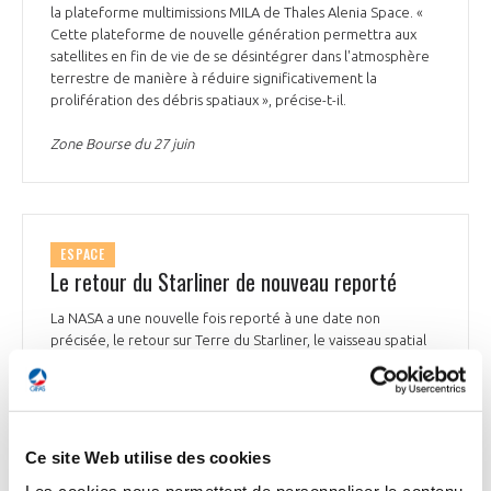
la plateforme multimissions MILA de Thales Alenia Space. «
Cette plateforme de nouvelle génération permettra aux
satellites en fin de vie de se désintégrer dans l'atmosphère
terrestre de manière à réduire significativement la
prolifération des débris spatiaux », précise-t-il.
Zone Bourse du 27 juin
ESPACE
Le retour du Starliner de nouveau reporté
La NASA a une nouvelle fois reporté à une date non
précisée, le retour sur Terre du Starliner, le vaisseau spatial
de Boeing, et de ses 2 passagers, arrivés à la Station spatiale
internationale (ISS) le 5 juin. Le retour avait été une
première fois reporté au 26 juin, après des fuites d'hélium et
des dysfonctionnements du système de propulsion. Les 2
astronautes, Butch Wilmore et Suni Williams, ne reviendront
Ce site Web utilise des cookies
pas sur Terre avant début juillet, la bonne fenêtre de tir ne