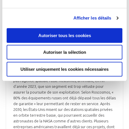
de finir leur course dans l'eau. L’opération nécessitera la
construction d'un véhicule capable de manœuvrer l'ISS,
pesant 430 000 kg. SpaceX a donc remporté le contrat,
pouvant aller jusqu'à 843 M$. Une fois le véhicule développé,
Afficher les détails
il appartiendra à la NASA, qui se chargera de l'opérer durant
sa mission. Modèle de coopération internationale réunissant
l'Europe, le Japon, les États-Unis et la Russie, l'ISS a
Autoriser tous les cookies
commencé à être assemblée en 1998, pour un coût
d'environ 100 Md$. Située à 4 h de vol de la Terre, elle est
Autoriser la sélection
habitée en permanence depuis le 2 novembre 2000 avec
une équipe internationale composée de 7 astronautes. Les
équipes s'y relaient tous les 4 à 6 mois. Sa retraite était
Utiliser uniquement les cookies nécessaires
initialement prévue en 2024, mais la NASA a estimé qu'elle
pouvait fonctionner jusqu'en 2030. Un avis que ne partage
pas l'agence spatiale russe Roscomos, affirmant, en fin
d'année 2023, que son segment est trop vétuste pour
assurer la poursuite de son exploitation. Selon Roscosmos, «
80% des équipements russes ont déjà dépassé tous les délais
de garantie » leur permettant de rester en service. Après
2030, les États-Unis misent sur des stations spatiales privées
en orbite terrestre basse, qui pourraient accueillir des
astronautes de la NASA comme d'autres clients. Plusieurs
entreprises américaines travaillent déjà sur ces projets, dont