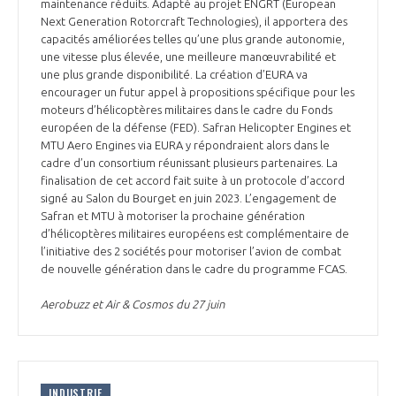
programmes ...
maintenance réduits. Adapté au projet ENGRT (European
COMMISSIONS ET COMITÉS
POURQUOI DEVENIR MEMBRE ?
Next Generation Rotorcraft Technologies), il apportera des
L'OBSERVATOIRE
LE MÉDIATEUR DE LA FILIÈRE AÉRONAUTIQUE ET SPATIALE
capacités améliorées telles qu’une plus grande autonomie,
DEMANDE D’ADHÉSION
une vitesse plus élevée, une meilleure manœuvrabilité et
une plus grande disponibilité. La création d’EURA va
MÉDIATION ET CHARTE D’ENGAGEMENT SUR LES RELATIONS ENTRE
encourager un futur appel à propositions spécifique pour les
CLIENTS ET FOURNISSEURS
CHIFFRES CLÉS
moteurs d’hélicoptères militaires dans le cadre du Fonds
européen de la défense (FED). Safran Helicopter Engines et
LA MÉDIATION AU-DELÀ DE LA FILIÈRE AÉRONAUTIQUE ET SPATIALE
MTU Aero Engines via EURA y répondraient alors dans le
cadre d’un consortium réunissant plusieurs partenaires. La
LES ENJEUX
finalisation de cet accord fait suite à un protocole d’accord
PRENDRE CONTACT AVEC LE MÉDIATEUR DE LA FILIÈRE
signé au Salon du Bourget en juin 2023. L’engagement de
Safran et MTU à motoriser la prochaine génération
COMPÉTITIVITÉ
LES PUBLICATIONS
d’hélicoptères militaires européens est complémentaire de
l’initiative des 2 sociétés pour motoriser l’avion de combat
EMPLOI & FORMATION
de nouvelle génération dans le cadre du programme FCAS.
DOCUMENTS & BROCHURES
Aerobuzz et Air & Cosmos du 27 juin
ENVIRONNEMENT
RAPPORTS D'ACTIVITÉS
INNOVATION
INDUSTRIE