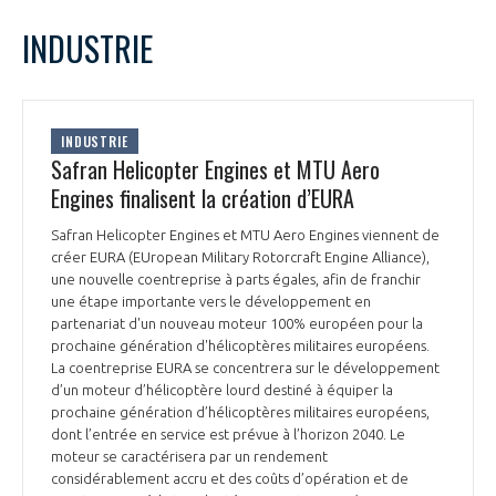
LE GIFAS
NON
OUI
juin
2024
Mois Précédent
Mois 
t
INDUSTRIE
Rejoignez une filière d’excellence et développez
L
M
M
J
V
S
D
 à
votre réseau au sein d’un écosystème intégré et
1
2
PRÉSENTATION
cohérent
3
4
5
6
7
8
9
INDUSTRIE
10
11
12
13
14
15
16
Safran Helicopter Engines et MTU Aero
NOTRE VISION
ORGANISATION
17
18
19
20
21
22
23
Engines finalisent la création d’EURA
24
25
26
27
28
29
30
NOS MISSIONS
Safran Helicopter Engines et MTU Aero Engines viennent de
LE CONSEIL DU GIFAS
FONCTIONNEMENT
créer EURA (EUropean Military Rotorcraft Engine Alliance),
une nouvelle coentreprise à parts égales, afin de franchir
NOTRE HISTOIRE
une étape importante vers le développement en
L’ÉQUIPE DU GIFAS
GEADS
partenariat d'un nouveau moteur 100% européen pour la
ACCOMPAGNEMENT DE NOS ADHÉRENTS
prochaine génération d'hélicoptères militaires européens.
La coentreprise EURA se concentrera sur le développement
NOS RÉSEAUX À L'INTERNATIONAL
COMITÉ AERO PME
d’un moteur d’hélicoptère lourd destiné à équiper la
LES PROGRAMMES DU GIFAS
LA MÉDIATION
prochaine génération d’hélicoptères militaires européens,
dont l’entrée en service est prévue à l’horizon 2040. Le
Découvrez les avantages d'adhérer au GIFAS.
STARTAIR
UN ÉCOSYSTÈME INTÉGRÉ ET COHÉRENT
moteur se caractérisera par un rendement
LA MÉDIATION DANS LA FILIÈRE AÉRONAUTIQUE ET SPATIALE
Rencontres, salons, données sectorielles,
LE SALON DU BOURGET
considérablement accru et des coûts d’opération et de