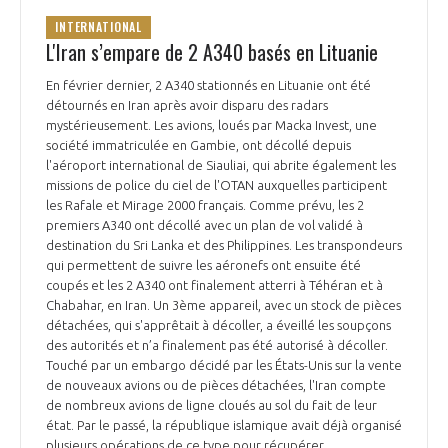
INTERNATIONAL
L'Iran s’empare de 2 A340 basés en Lituanie
En février dernier, 2 A340 stationnés en Lituanie ont été
détournés en Iran après avoir disparu des radars
mystérieusement. Les avions, loués par Macka Invest, une
société immatriculée en Gambie, ont décollé depuis
l'aéroport international de Siauliai, qui abrite également les
missions de police du ciel de l'OTAN auxquelles participent
les Rafale et Mirage 2000 français. Comme prévu, les 2
premiers A340 ont décollé avec un plan de vol validé à
destination du Sri Lanka et des Philippines. Les transpondeurs
qui permettent de suivre les aéronefs ont ensuite été
coupés et les 2 A340 ont finalement atterri à Téhéran et à
Chabahar, en Iran. Un 3ème appareil, avec un stock de pièces
détachées, qui s'apprêtait à décoller, a éveillé les soupçons
des autorités et n’a finalement pas été autorisé à décoller.
Touché par un embargo décidé par les États-Unis sur la vente
de nouveaux avions ou de pièces détachées, l'Iran compte
de nombreux avions de ligne cloués au sol du fait de leur
état. Par le passé, la république islamique avait déjà organisé
plusieurs opérations de ce type pour récupérer