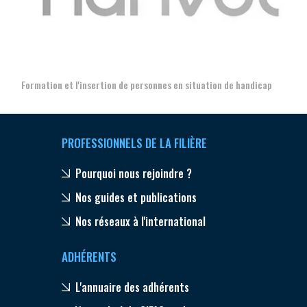
Aer
Formation et l'insertion de personnes en situation de handicap
PROFESSIONNELS DE LA FILIÈRE
Pourquoi nous rejoindre ?
Nos guides et publications
Nos réseaux à l'international
ADHÉRENTS
L'annuaire des adhérents