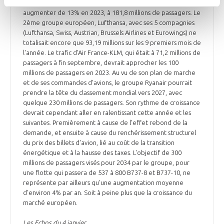
Buzz, Lauda Air et Malta Air), a vu le nombre de ses passagers
augmenter de 13% en 2023, à 181,8 millions de passagers. Le
2ème groupe européen, Lufthansa, avec ses 5 compagnies
(Lufthansa, Swiss, Austrian, Brussels Airlines et Eurowings) ne
totalisait encore que 93,19 millions sur les 9 premiers mois de
l'année. Le trafic d’Air France-KLM, qui était à 71,2 millions de
passagers à fin septembre, devrait approcher les 100
millions de passagers en 2023. Au vu de son plan de marche
et de ses commandes d'avions, le groupe Ryanair pourrait
prendre la tête du classement mondial vers 2027, avec
quelque 230 millions de passagers. Son rythme de croissance
devrait cependant aller en ralentissant cette année et les
suivantes. Premièrement à cause de l'effet rebond de la
demande, et ensuite à cause du renchérissement structurel
du prix des billets d'avion, lié au coût de la transition
énergétique et à la hausse des taxes. L'objectif de 300
millions de passagers visés pour 2034 par le groupe, pour
une flotte qui passera de 537 à 800 B737-8 et B737-10, ne
représente par ailleurs qu'une augmentation moyenne
d'environ 4% par an. Soit à peine plus que la croissance du
marché européen.
Les Echos du 4 janvier