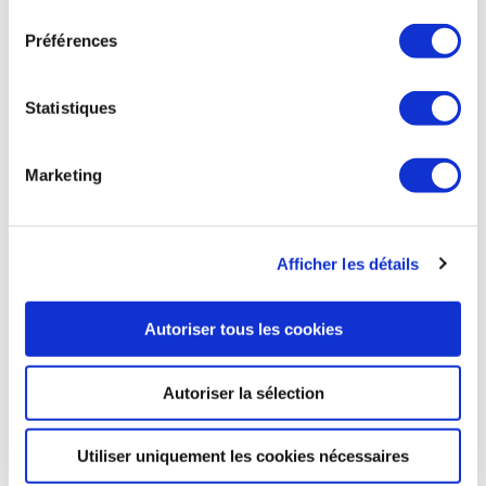
consentement
l'armée américaine de disposer d'un plus grand rayon
Préférences
d'action et d'une altitude plus élevée, 2 capacités
considérées comme essentielles dans la région du Pacifique.
Statistiques
Aviation Week du 4 janvier
Marketing
AVIATION COMMERCIALE
Afficher les détails
Autoriser tous les cookies
AVIATION COMMERCIALE
Ryanair conforte sa place de 1ère compagnie
aérienne d'Europe
Autoriser la sélection
Ryanair est à nouveau la 1ère compagnie aérienne
européenne en 2023. La compagnie low-cost, qui se
Utiliser uniquement les cookies nécessaires
décompose aujourd'hui en 5 marques (Ryanair, Ryanair UK,