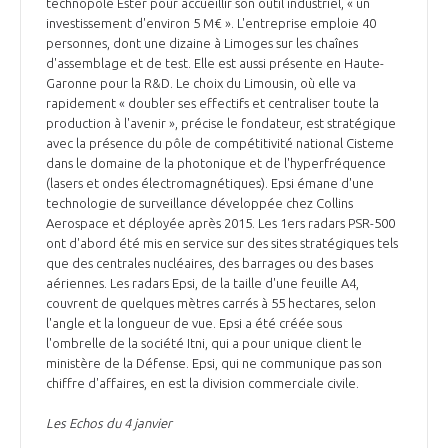
technopole Ester pour accueillir son outil industriel, « un
investissement d'environ 5 M€ ». L'entreprise emploie 40
personnes, dont une dizaine à Limoges sur les chaînes
d'assemblage et de test. Elle est aussi présente en Haute-
Garonne pour la R&D. Le choix du Limousin, où elle va
rapidement « doubler ses effectifs et centraliser toute la
production à l'avenir », précise le fondateur, est stratégique
avec la présence du pôle de compétitivité national Cisteme
dans le domaine de la photonique et de l'hyperfréquence
(lasers et ondes électromagnétiques). Epsi émane d'une
technologie de surveillance développée chez Collins
Aerospace et déployée après 2015. Les 1ers radars PSR-500
ont d'abord été mis en service sur des sites stratégiques tels
que des centrales nucléaires, des barrages ou des bases
aériennes. Les radars Epsi, de la taille d'une feuille A4,
couvrent de quelques mètres carrés à 55 hectares, selon
l'angle et la longueur de vue. Epsi a été créée sous
l'ombrelle de la société Itni, qui a pour unique client le
ministère de la Défense. Epsi, qui ne communique pas son
chiffre d'affaires, en est la division commerciale civile.
Les Echos du 4 janvier