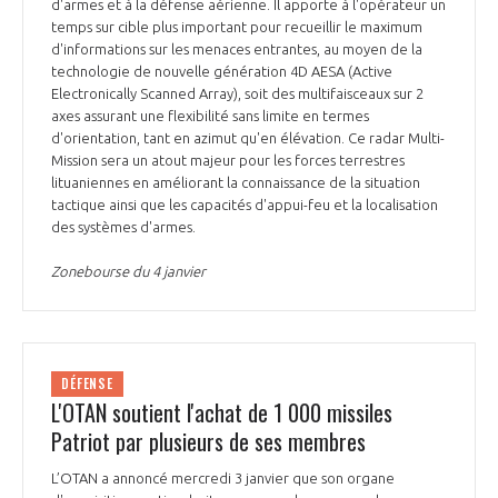
programmes ...
d'armes et à la défense aérienne. Il apporte à l'opérateur un
COMMISSIONS ET COMITÉS
POURQUOI DEVENIR MEMBRE ?
temps sur cible plus important pour recueillir le maximum
L'OBSERVATOIRE
LE MÉDIATEUR DE LA FILIÈRE AÉRONAUTIQUE ET SPATIALE
d'informations sur les menaces entrantes, au moyen de la
DEMANDE D’ADHÉSION
technologie de nouvelle génération 4D AESA (Active
Electronically Scanned Array), soit des multifaisceaux sur 2
MÉDIATION ET CHARTE D’ENGAGEMENT SUR LES RELATIONS ENTRE
axes assurant une flexibilité sans limite en termes
CLIENTS ET FOURNISSEURS
CHIFFRES CLÉS
d'orientation, tant en azimut qu'en élévation. Ce radar Multi-
Mission sera un atout majeur pour les forces terrestres
LA MÉDIATION AU-DELÀ DE LA FILIÈRE AÉRONAUTIQUE ET SPATIALE
lituaniennes en améliorant la connaissance de la situation
tactique ainsi que les capacités d'appui-feu et la localisation
LES ENJEUX
des systèmes d'armes.
PRENDRE CONTACT AVEC LE MÉDIATEUR DE LA FILIÈRE
Zonebourse du 4 janvier
COMPÉTITIVITÉ
LES PUBLICATIONS
EMPLOI & FORMATION
DOCUMENTS & BROCHURES
DÉFENSE
ENVIRONNEMENT
L'OTAN soutient l'achat de 1 000 missiles
RAPPORTS D'ACTIVITÉS
Patriot par plusieurs de ses membres
INNOVATION
L’OTAN a annoncé mercredi 3 janvier que son organe