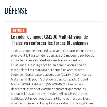
LE GIFAS
NON
OUI
janvier
2024
Mois Précédent
Mois 
t
DÉFENSE
Rejoignez une filière d’excellence et développez
L
M
M
J
V
S
D
 à
votre réseau au sein d’un écosystème intégré et
1
2
3
4
5
6
7
PRÉSENTATION
cohérent
8
9
10
11
12
13
14
DÉFENSE
15
16
17
18
19
20
21
Le radar compact GM200 Multi-Mission de
NOTRE VISION
ORGANISATION
22
23
24
25
26
27
28
Thales va renforcer les forces lituaniennes
29
30
31
NOS MISSIONS
Thales a annoncé mercredi 3 janvier la signature d'un contrat
LE CONSEIL DU GIFAS
FONCTIONNEMENT
prévoyant la livraison de radars au sol à moyenne portée de
nouvelle génération destinés aux forces terrestres
NOTRE HISTOIRE
lituanienne. C’est l’Agence lituanienne d'acquisition de
L’ÉQUIPE DU GIFAS
GEADS
matériels militaires (DMA) qui a signé un accord avec
ACCOMPAGNEMENT DE NOS ADHÉRENTS
l'agence néerlandaise d'acquisition (COMMIT, Commando
Materiaal & IT) pour l'achat de radars compacts Ground
NOS RÉSEAUX À L'INTERNATIONAL
COMITÉ AERO PME
Master 200 Multi-Mission (GM200 MM/C). Ces radars
LES PROGRAMMES DU GIFAS
LA MÉDIATION
détectent, suivent et classifient automatiquement les
menaces liées aux avions, missiles, hélicoptères, drones
Découvrez les avantages d'adhérer au GIFAS.
STARTAIR
UN ÉCOSYSTÈME INTÉGRÉ ET COHÉRENT
multiples et tirs de roquettes, artillerie et mortiers. Il est
LA MÉDIATION DANS LA FILIÈRE AÉRONAUTIQUE ET SPATIALE
Rencontres, salons, données sectorielles,
LE SALON DU BOURGET
ainsi particulièrement adapté à la localisation des systèmes