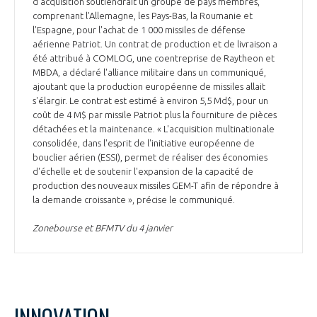
d'acquisition soutiendrait un groupe de pays membres,
INTERNATIONALISATION
comprenant l'Allemagne, les Pays-Bas, la Roumanie et
l'Espagne, pour l'achat de 1 000 missiles de défense
aérienne Patriot. Un contrat de production et de livraison a
été attribué à COMLOG, une coentreprise de Raytheon et
MBDA, a déclaré l'alliance militaire dans un communiqué,
ajoutant que la production européenne de missiles allait
s'élargir. Le contrat est estimé à environ 5,5 Md$, pour un
coût de 4 M$ par missile Patriot plus la fourniture de pièces
détachées et la maintenance. « L'acquisition multinationale
consolidée, dans l'esprit de l'initiative européenne de
bouclier aérien (ESSI), permet de réaliser des économies
d'échelle et de soutenir l'expansion de la capacité de
production des nouveaux missiles GEM-T afin de répondre à
la demande croissante », précise le communiqué.
Zonebourse et BFMTV du 4 janvier
INNOVATION