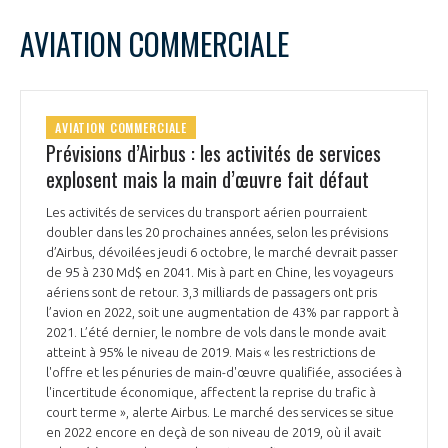
LE GIFAS
NON
OUI
octobre
2022
Mois Précédent
Mois 
t
AVIATION COMMERCIALE
Rejoignez une filière d’excellence et développez
L
M
M
J
V
S
D
 à
votre réseau au sein d’un écosystème intégré et
1
2
PRÉSENTATION
cohérent
3
4
5
6
7
8
9
AVIATION COMMERCIALE
10
11
12
13
14
15
16
Prévisions d’Airbus : les activités de services
NOTRE VISION
ORGANISATION
17
18
19
20
21
22
23
explosent mais la main d’œuvre fait défaut
24
25
26
27
28
29
30
NOS MISSIONS
Les activités de services du transport aérien pourraient
31
LE CONSEIL DU GIFAS
FONCTIONNEMENT
doubler dans les 20 prochaines années, selon les prévisions
d’Airbus, dévoilées jeudi 6 octobre, le marché devrait passer
NOTRE HISTOIRE
de 95 à 230 Md$ en 2041. Mis à part en Chine, les voyageurs
L’ÉQUIPE DU GIFAS
GEADS
aériens sont de retour. 3,3 milliards de passagers ont pris
ACCOMPAGNEMENT DE NOS ADHÉRENTS
l’avion en 2022, soit une augmentation de 43% par rapport à
2021. L’été dernier, le nombre de vols dans le monde avait
NOS RÉSEAUX À L'INTERNATIONAL
COMITÉ AERO PME
atteint à 95% le niveau de 2019. Mais « les restrictions de
LES PROGRAMMES DU GIFAS
LA MÉDIATION
l'offre et les pénuries de main-d'œuvre qualifiée, associées à
l'incertitude économique, affectent la reprise du trafic à
Découvrez les avantages d'adhérer au GIFAS.
STARTAIR
UN ÉCOSYSTÈME INTÉGRÉ ET COHÉRENT
court terme », alerte Airbus. Le marché des services se situe
LA MÉDIATION DANS LA FILIÈRE AÉRONAUTIQUE ET SPATIALE
Rencontres, salons, données sectorielles,
LE SALON DU BOURGET
en 2022 encore en deçà de son niveau de 2019, où il avait