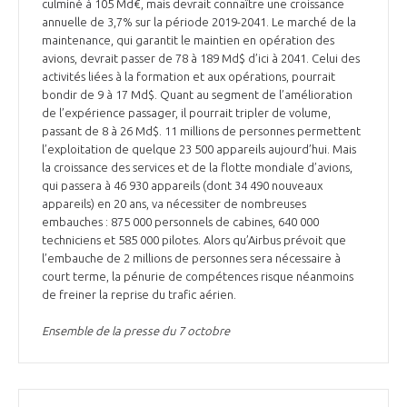
programmes ...
culminé à 105 Md€, mais devrait connaître une croissance
COMMISSIONS ET COMITÉS
POURQUOI DEVENIR MEMBRE ?
annuelle de 3,7% sur la période 2019-2041. Le marché de la
L'OBSERVATOIRE
LE MÉDIATEUR DE LA FILIÈRE AÉRONAUTIQUE ET SPATIALE
maintenance, qui garantit le maintien en opération des
DEMANDE D’ADHÉSION
avions, devrait passer de 78 à 189 Md$ d’ici à 2041. Celui des
activités liées à la formation et aux opérations, pourrait
MÉDIATION ET CHARTE D’ENGAGEMENT SUR LES RELATIONS ENTRE
bondir de 9 à 17 Md$. Quant au segment de l’amélioration
CLIENTS ET FOURNISSEURS
CHIFFRES CLÉS
de l’expérience passager, il pourrait tripler de volume,
passant de 8 à 26 Md$. 11 millions de personnes permettent
LA MÉDIATION AU-DELÀ DE LA FILIÈRE AÉRONAUTIQUE ET SPATIALE
l’exploitation de quelque 23 500 appareils aujourd’hui. Mais
la croissance des services et de la flotte mondiale d’avions,
LES ENJEUX
qui passera à 46 930 appareils (dont 34 490 nouveaux
PRENDRE CONTACT AVEC LE MÉDIATEUR DE LA FILIÈRE
appareils) en 20 ans, va nécessiter de nombreuses
embauches : 875 000 personnels de cabines, 640 000
COMPÉTITIVITÉ
LES PUBLICATIONS
techniciens et 585 000 pilotes. Alors qu’Airbus prévoit que
l’embauche de 2 millions de personnes sera nécessaire à
EMPLOI & FORMATION
court terme, la pénurie de compétences risque néanmoins
DOCUMENTS & BROCHURES
de freiner la reprise du trafic aérien.
ENVIRONNEMENT
Ensemble de la presse du 7 octobre
RAPPORTS D'ACTIVITÉS
INNOVATION