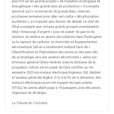
plus fort sur les grands projets » de transition écologique et
énergétique « des grands sites de production ». Il a ensuite
annoncé qu'il « recevrait les 50 grands sites » dans les
prochaines semaines pour aller vers cette « décarbonation
accélérée », a-t-il ajouté sans donner de détails. Le chef de
l'État a souligné que certains grands groupes investissaient
déjà « beaucoup d'argent » pour se passer du gaz ou du
charbon, et mettre en œuvre des solutions dans l'hydrogène
ou la capture de carbone. Le motoriste et équipementier
aéronautique Safran a notamment indiqué faire de «
l'électrification et l'hybridation des avions un des axes clés
de sa stratégie vers une aviation décarbonée », selon son
Directeur général Olivier Andriès. Dans le domaine de la
propulsion, Safran est en passe de faire certifier au 1er
semestre 2023 son moteur électrique Engineus 100, destiné
à l'aviation générale légère. D'ici à la fin de la décennie, des
moteurs électriques pourront équiper les taxis volants
(VTOL), les avions allant jusqu'à 19 passagers, puis des avions
régionaux de 40 sièges.
La Tribune du 7 octobre