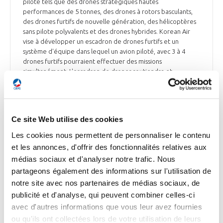
pilote tels que des drones stratégiques hautes
performances de 5 tonnes, des drones à rotors basculants,
des drones furtifs de nouvelle génération, des hélicoptères
sans pilote polyvalents et des drones hybrides. Korean Air
vise à développer un escadron de drones furtifs et un
système d'équipe dans lequel un avion piloté, avec 3 à 4
drones furtifs pourraient effectuer des missions
simultanément. L'escadron de drones soutiendra et
escortera un avion piloté tout en effectuant des missions
indépendantes telles que la surveillance, les tactiques
d'interférence électronique et le tir de précision.
Ce site Web utilise des cookies
Ensemble de la presse du 7 octobre
Les cookies nous permettent de personnaliser le contenu
et les annonces, d'offrir des fonctionnalités relatives aux
médias sociaux et d'analyser notre trafic. Nous
partageons également des informations sur l'utilisation de
INDUSTRIE
Hutchinson inaugure un nouveau site après-
notre site avec nos partenaires de médias sociaux, de
vente à Blagnac
publicité et d'analyse, qui peuvent combiner celles-ci
avec d'autres informations que vous leur avez fournies
Hélène Moreau-Leroy, PDG d’Hutchinson, Philippe Olivier, en
ou qu'ils ont collectées lors de votre utilisation de leurs