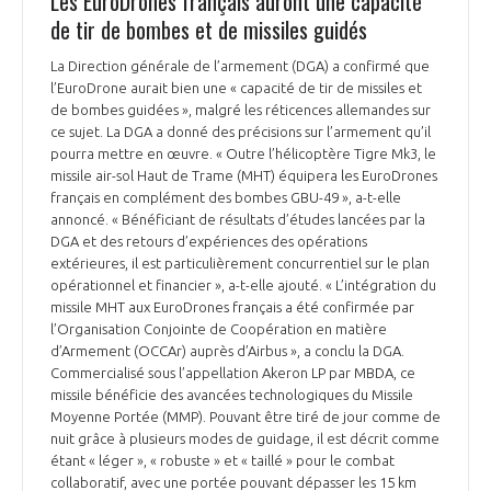
Les EuroDrones français auront une capacité
de tir de bombes et de missiles guidés
La Direction générale de l’armement (DGA) a confirmé que
l’EuroDrone aurait bien une « capacité de tir de missiles et
de bombes guidées », malgré les réticences allemandes sur
ce sujet. La DGA a donné des précisions sur l’armement qu’il
pourra mettre en œuvre. « Outre l’hélicoptère Tigre Mk3, le
missile air-sol Haut de Trame (MHT) équipera les EuroDrones
français en complément des bombes GBU-49 », a-t-elle
annoncé. « Bénéficiant de résultats d’études lancées par la
DGA et des retours d’expériences des opérations
extérieures, il est particulièrement concurrentiel sur le plan
opérationnel et financier », a-t-elle ajouté. « L’intégration du
missile MHT aux EuroDrones français a été confirmée par
l’Organisation Conjointe de Coopération en matière
d’Armement (OCCAr) auprès d’Airbus », a conclu la DGA.
Commercialisé sous l’appellation Akeron LP par MBDA, ce
missile bénéficie des avancées technologiques du Missile
Moyenne Portée (MMP). Pouvant être tiré de jour comme de
nuit grâce à plusieurs modes de guidage, il est décrit comme
étant « léger », « robuste » et « taillé » pour le combat
collaboratif, avec une portée pouvant dépasser les 15 km