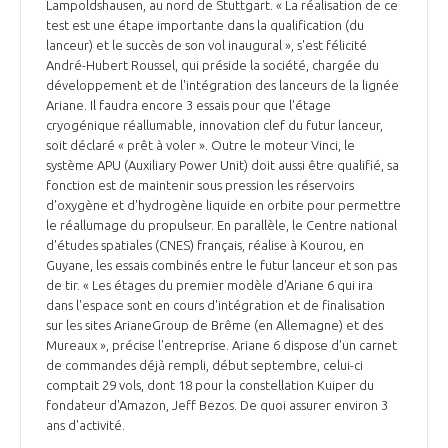
Lampoldshausen, au nord de Stuttgart. « La réalisation de ce
test est une étape importante dans la qualification (du
lanceur) et le succès de son vol inaugural », s'est félicité
André-Hubert Roussel, qui préside la société, chargée du
développement et de l'intégration des lanceurs de la lignée
Ariane. Il faudra encore 3 essais pour que l'étage
cryogénique réallumable, innovation clef du futur lanceur,
soit déclaré « prêt à voler ». Outre le moteur Vinci, le
système APU (Auxiliary Power Unit) doit aussi être qualifié, sa
fonction est de maintenir sous pression les réservoirs
d'oxygène et d'hydrogène liquide en orbite pour permettre
le réallumage du propulseur. En parallèle, le Centre national
d'études spatiales (CNES) français, réalise à Kourou, en
Guyane, les essais combinés entre le futur lanceur et son pas
de tir. « Les étages du premier modèle d'Ariane 6 qui ira
dans l'espace sont en cours d'intégration et de finalisation
sur les sites ArianeGroup de Brême (en Allemagne) et des
Mureaux », précise l'entreprise. Ariane 6 dispose d'un carnet
de commandes déjà rempli, début septembre, celui-ci
comptait 29 vols, dont 18 pour la constellation Kuiper du
fondateur d'Amazon, Jeff Bezos. De quoi assurer environ 3
ans d'activité.