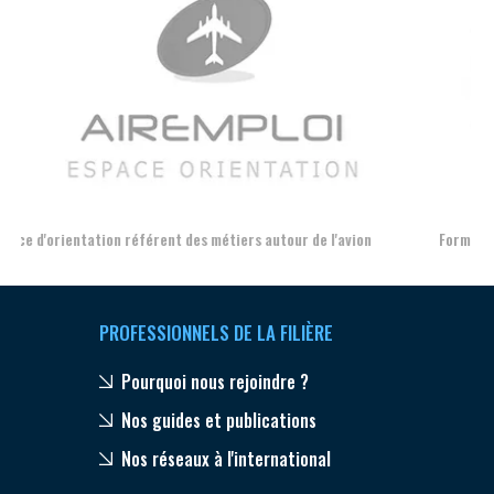
Aer
Formation et l'insertion de personnes en situation de handicap
PROFESSIONNELS DE LA FILIÈRE
Pourquoi nous rejoindre ?
Nos guides et publications
Nos réseaux à l'international