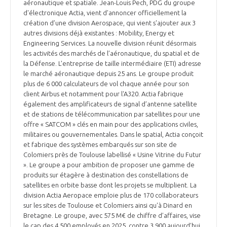
aéronautique et spatiale. Jean-Louis Pech, PDG du groupe
d'électronique Actia, vient d'annoncer officiellement la
création d’une division Aerospace, qui vient s'ajouter aux 3
autres divisions déjà existantes : Mobility, Energy et
Engineering Services. La nouvelle division réunit désormais
les activités des marchés de l’aéronautique, du spatial et de
la Défense. L'entreprise de taille intermédiaire (ETI) adresse
le marché aéronautique depuis 25 ans. Le groupe produit
plus de 6 000 calculateurs de vol chaque année pour son
client Airbus et notamment pour l'A320. Actia fabrique
également des amplificateurs de signal d’antenne satellite
et de stations de télécommunication par satellites pour une
offre « SATCOM » clés en main pour des applications civiles,
militaires ou gouvernementales. Dans le spatial, Actia conçoit
et fabrique des systèmes embarqués sur son site de
Colomiers près de Toulouse labellisé « Usine Vitrine du Futur
». Le groupe a pour ambition de proposer une gamme de
produits sur étagère à destination des constellations de
satellites en orbite basse dont les projets se multiplient. La
division Actia Aeropace emploie plus de 170 collaborateurs
sur les sites de Toulouse et Colomiers ainsi qu'à Dinard en
Bretagne. Le groupe, avec 575 M€ de chiffre d’affaires, vise
le cap des 4 500 employés en 2025, contre 3 900 aujourd’hui.