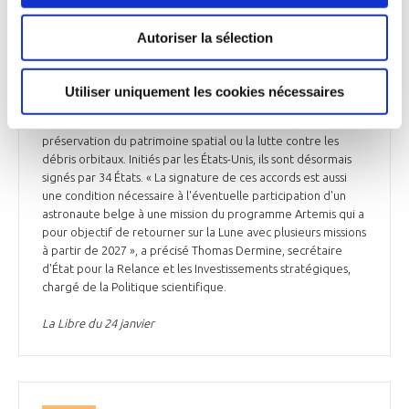
Mardi 23 janvier, lors d'une cérémonie en marge de la
16ème European Space Conference, la Belgique a signé les
Autoriser la sélection
accords Artemis. Ces derniers constituent un ensemble de
principes juridiquement non-contraignants pour la
coopération dans l'exploration civile de la Lune, de Mars, des
Utiliser uniquement les cookies nécessaires
comètes et des astéroïdes, à des fins pacifiques. Ils abordent
par exemple l'assistance mutuelle dans l'Espace, la
préservation du patrimoine spatial ou la lutte contre les
débris orbitaux. Initiés par les États-Unis, ils sont désormais
signés par 34 États. « La signature de ces accords est aussi
une condition nécessaire à l'éventuelle participation d'un
astronaute belge à une mission du programme Artemis qui a
pour objectif de retourner sur la Lune avec plusieurs missions
à partir de 2027 », a précisé Thomas Dermine, secrétaire
d'État pour la Relance et les Investissements stratégiques,
chargé de la Politique scientifique.
La Libre du 24 janvier