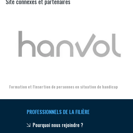
Site connexes et partenaires
Aer
Formation et l'insertion de personnes en situation de handicap
PROFESSIONNELS DE LA FILIÈRE
Pourquoi nous rejoindre ?