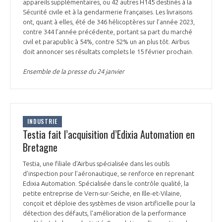
programmes ...
appareils supplémentaires, ou 42 autres H145 destinés à la
COMMISSIONS ET COMITÉS
POURQUOI DEVENIR MEMBRE ?
Sécurité civile et à la gendarmerie françaises. Les livraisons
L'OBSERVATOIRE
LE MÉDIATEUR DE LA FILIÈRE AÉRONAUTIQUE ET SPATIALE
ont, quant à elles, été de 346 hélicoptères sur l’année 2023,
DEMANDE D’ADHÉSION
contre 344 l’année précédente, portant sa part du marché
civil et parapublic à 54%, contre 52% un an plus tôt. Airbus
MÉDIATION ET CHARTE D’ENGAGEMENT SUR LES RELATIONS ENTRE
doit annoncer ses résultats complets le 15 février prochain.
CLIENTS ET FOURNISSEURS
CHIFFRES CLÉS
Ensemble de la presse du 24 janvier
LA MÉDIATION AU-DELÀ DE LA FILIÈRE AÉRONAUTIQUE ET SPATIALE
LES ENJEUX
PRENDRE CONTACT AVEC LE MÉDIATEUR DE LA FILIÈRE
INDUSTRIE
COMPÉTITIVITÉ
LES PUBLICATIONS
Testia fait l’acquisition d’Edixia Automation en
Bretagne
EMPLOI & FORMATION
DOCUMENTS & BROCHURES
Testia, une filiale d’Airbus spécialisée dans les outils
d’inspection pour l’aéronautique, se renforce en reprenant
ENVIRONNEMENT
RAPPORTS D'ACTIVITÉS
Edixia Automation. Spécialisée dans le contrôle qualité, la
petite entreprise de Vern-sur-Seiche, en Ille-et-Vilaine,
conçoit et déploie des systèmes de vision artificielle pour la
INNOVATION
détection des défauts, l'amélioration de la performance