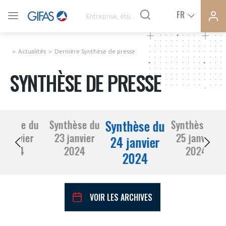
Ferme
Ferme
FR
VOUS ÊTES ADHÉRENTS
la
la
modal
modal
memb
memb
Actualités
Dernière Synthèse de presse
ACTUALITÉS
SYNTHÈSE DE PRESSE
À LA UNE
Synthèse du
nthèse du
Synthèse du
Synthèse du
DEMANDE D’ADHÉSION
2 janvier
23 janvier
25 janvier
SYNTHÈSE DE PRESSE
24 janvier
2024
2024
2024
2024
CONNEXION
AGENDA
Avez-vous un statut de droit français ?
VOIR LES ARCHIVES
PAS ENCORE ADHÉRENT ?
COMMUNIQUÉS DE PRESSE
VOUS ÊTES UN PROFESSIONNEL DE LA FILIÈRE ?