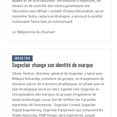
qualité et de la productivité. Ses solutions d'inspection, de
INTERNATIONALISATION
mesure et de contrôle des robots garantissent une
fabrication sans défaut. L’activité d’Edixia Automation, qui se
renomme Testia, restera en Bretagne, a annoncé la société
toulousaine Testia dans un communiqué.
Le Télégramme du 24 janvier
INDUSTRIE
Sogeclair change son identité de marque
Olivier Pedron, directeur général de Sogeclair, a lancé avec
Philippe Robardey, président du groupe, un changement de
marques autour de 4 secteurs stratégiques. En phase avec le
plan stratégique lancé en 2022, baptisé One Sogeclair, la
réorganisation des marques du groupe d'ingénierie de
haute technologie a pour but de refléter les 4 grandes
expertises de l'entreprise : Sogeclair Conseil, Sogeclair
Digital Engineering, Sogeclair Equipment (qui comprend les
filiales Aviacomp, MSB Design, Sera Ingénierie), auquel