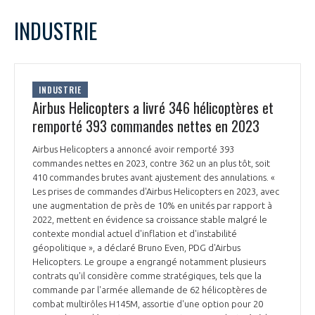
LE GIFAS
NON
OUI
janvier
2024
Mois Précédent
Mois 
t
INDUSTRIE
Rejoignez une filière d’excellence et développez
L
M
M
J
V
S
D
 à
votre réseau au sein d’un écosystème intégré et
1
2
3
4
5
6
7
PRÉSENTATION
cohérent
8
9
10
11
12
13
14
INDUSTRIE
15
16
17
18
19
20
21
Airbus Helicopters a livré 346 hélicoptères et
NOTRE VISION
ORGANISATION
22
23
24
25
26
27
28
remporté 393 commandes nettes en 2023
29
30
31
NOS MISSIONS
Airbus Helicopters a annoncé avoir remporté 393
LE CONSEIL DU GIFAS
FONCTIONNEMENT
commandes nettes en 2023, contre 362 un an plus tôt, soit
410 commandes brutes avant ajustement des annulations. «
NOTRE HISTOIRE
Les prises de commandes d'Airbus Helicopters en 2023, avec
L’ÉQUIPE DU GIFAS
GEADS
une augmentation de près de 10% en unités par rapport à
ACCOMPAGNEMENT DE NOS ADHÉRENTS
2022, mettent en évidence sa croissance stable malgré le
contexte mondial actuel d'inflation et d'instabilité
NOS RÉSEAUX À L'INTERNATIONAL
COMITÉ AERO PME
géopolitique », a déclaré Bruno Even, PDG d'Airbus
LES PROGRAMMES DU GIFAS
LA MÉDIATION
Helicopters. Le groupe a engrangé notamment plusieurs
contrats qu'il considère comme stratégiques, tels que la
Découvrez les avantages d'adhérer au GIFAS.
STARTAIR
UN ÉCOSYSTÈME INTÉGRÉ ET COHÉRENT
commande par l'armée allemande de 62 hélicoptères de
LA MÉDIATION DANS LA FILIÈRE AÉRONAUTIQUE ET SPATIALE
Rencontres, salons, données sectorielles,
LE SALON DU BOURGET
combat multirôles H145M, assortie d'une option pour 20