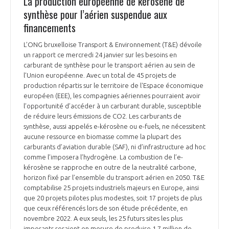
La production européenne de kérosène de
synthèse pour l’aérien suspendue aux
financements
L’ONG bruxelloise Transport & Environnement (T&E) dévoile
un rapport ce mercredi 24 janvier sur les besoins en
carburant de synthèse pour le transport aérien au sein de
l’Union européenne. Avec un total de 45 projets de
production répartis sur le territoire de l'Espace économique
européen (EEE), les compagnies aériennes pourraient avoir
l’opportunité d’accéder à un carburant durable, susceptible
de réduire leurs émissions de CO2. Les carburants de
synthèse, aussi appelés e-kérosène ou e-fuels, ne nécessitent
aucune ressource en biomasse comme la plupart des
carburants d’aviation durable (SAF), ni d’infrastructure ad hoc
comme l’imposera l’hydrogène. La combustion de l’e-
kérosène se rapproche en outre de la neutralité carbone,
horizon fixé par l’ensemble du transport aérien en 2050. T&E
comptabilise 25 projets industriels majeurs en Europe, ainsi
que 20 projets pilotes plus modestes, soit 17 projets de plus
que ceux référencés lors de son étude précédente, en
novembre 2022. A eux seuls, les 25 futurs sites les plus
imposants seraient en mesure de produire 1,7 million de