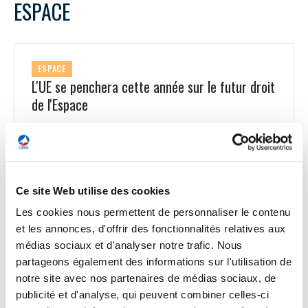
ESPACE
ESPACE
L'UE se penchera cette année sur le futur droit
de l'Espace
Le droit spatial de l'UE « établira des règles communes pour
les activités spatiales sur 3 aspects principaux : la sécurité, la
résilience et la durabilité », a déclaré Thierry Breton,
commissaire européen au Marché Intérieur, lors de la
European Space Conference qui se tient à Bruxelles. La
Ce site Web utilise des cookies
Commission européenne a l'intention de présenter une
proposition législative d'ici le mois de mars sur le droit
Les cookies nous permettent de personnaliser le contenu
spatial, qui s'appliquera également aux entreprises non
et les annonces, d'offrir des fonctionnalités relatives aux
européennes qui souhaitent faire des affaires en Europe.
médias sociaux et d'analyser notre trafic. Nous
Elle établirait, par exemple, des exigences minimales pour
partageons également des informations sur l'utilisation de
tous les systèmes spatiaux, sur l'anticollision, les normes de
notre site avec nos partenaires de médias sociaux, de
désorbitation pour les satellites et la gestion des risques de
cybersécurité. Avec ce texte, la Commission a aussi l’ambition
publicité et d'analyse, qui peuvent combiner celles-ci
de développer une politique européenne des lanceurs dans