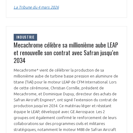
programmes ...
COMMISSIONS ET COMITÉS
POURQUOI DEVENIR MEMBRE ?
La Tribune du 4 mars 2026
L'OBSERVATOIRE
LE MÉDIATEUR DE LA FILIÈRE AÉRONAUTIQUE ET SPATIALE
DEMANDE D’ADHÉSION
MÉDIATION ET CHARTE D’ENGAGEMENT SUR LES RELATIONS ENTRE
CLIENTS ET FOURNISSEURS
CHIFFRES CLÉS
INDUSTRIE
Mecachrome célèbre sa millionième aube LEAP
LA MÉDIATION AU-DELÀ DE LA FILIÈRE AÉRONAUTIQUE ET SPATIALE
et renouvelle son contrat avec Safran jusqu’en
LES ENJEUX
2034
PRENDRE CONTACT AVEC LE MÉDIATEUR DE LA FILIÈRE
Mecachrome* vient de célébrer la production de sa
COMPÉTITIVITÉ
LES PUBLICATIONS
millionième aube de turbine basse pression en aluminure de
titane (TiAl) pour le moteur LEAP de CFM International. Lors
de cette cérémonie, Christian Cornille, président de
EMPLOI & FORMATION
DOCUMENTS & BROCHURES
Mecachrome, et Dominique Dupuy, directeur des achats de
Safran Aircraft Engines*, ont signé l'extension du contrat de
production jusqu’en 2034. Ce matériau léger et résistant
ENVIRONNEMENT
RAPPORTS D'ACTIVITÉS
équipe le LEAP, développé avec GE Aerospace. Les 2
groupes ont également confirmé le renforcement de leurs
INNOVATION
collaborations sur des programmes civils et militaires
stratégiques, notamment le moteur M88 de Safran Aircraft