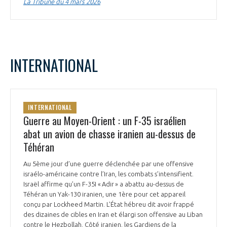
La Tribune du 4 mars 2026
INTERNATIONAL
INTERNATIONAL
Guerre au Moyen-Orient : un F-35 israélien
abat un avion de chasse iranien au-dessus de
Téhéran
Au 5ème jour d’une guerre déclenchée par une offensive
israélo-américaine contre l’Iran, les combats s’intensifient.
Israël affirme qu’un F-35I « Adir » a abattu au-dessus de
Téhéran un Yak-130 iranien, une 1ère pour cet appareil
conçu par Lockheed Martin. L’État hébreu dit avoir frappé
des dizaines de cibles en Iran et élargi son offensive au Liban
contre le Hezbollah. Côté iranien, les Gardiens de la