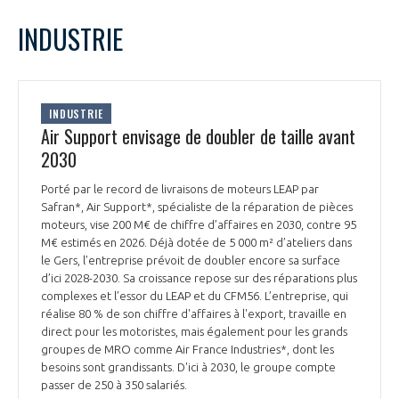
LE GIFAS
NON
OUI
mars
2026
Mois Précédent
Mois 
t
INDUSTRIE
Rejoignez une filière d’excellence et développez
L
M
M
J
V
S
D
 à
votre réseau au sein d’un écosystème intégré et
1
PRÉSENTATION
cohérent
2
3
4
5
6
7
8
INDUSTRIE
9
10
11
12
13
14
15
Air Support envisage de doubler de taille avant
NOTRE VISION
ORGANISATION
16
17
18
19
20
21
22
2030
23
24
25
26
27
28
29
NOS MISSIONS
Porté par le record de livraisons de moteurs LEAP par
30
31
LE CONSEIL DU GIFAS
FONCTIONNEMENT
Safran*, Air Support*, spécialiste de la réparation de pièces
moteurs, vise 200 M€ de chiffre d’affaires en 2030, contre 95
NOTRE HISTOIRE
M€ estimés en 2026. Déjà dotée de 5 000 m² d’ateliers dans
L’ÉQUIPE DU GIFAS
GEADS
le Gers, l’entreprise prévoit de doubler encore sa surface
ACCOMPAGNEMENT DE NOS ADHÉRENTS
d’ici 2028-2030. Sa croissance repose sur des réparations plus
complexes et l’essor du LEAP et du CFM56. L’entreprise, qui
NOS RÉSEAUX À L'INTERNATIONAL
COMITÉ AERO PME
réalise 80 % de son chiffre d'affaires à l'export, travaille en
LES PROGRAMMES DU GIFAS
LA MÉDIATION
direct pour les motoristes, mais également pour les grands
groupes de MRO comme Air France Industries*, dont les
Découvrez les avantages d'adhérer au GIFAS.
STARTAIR
UN ÉCOSYSTÈME INTÉGRÉ ET COHÉRENT
besoins sont grandissants. D'ici à 2030, le groupe compte
LA MÉDIATION DANS LA FILIÈRE AÉRONAUTIQUE ET SPATIALE
Rencontres, salons, données sectorielles,
LE SALON DU BOURGET
passer de 250 à 350 salariés.