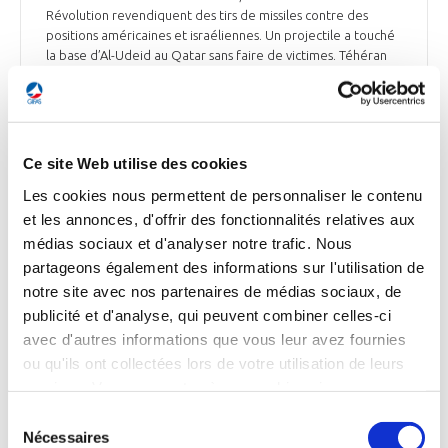
Révolution revendiquent des tirs de missiles contre des
positions américaines et israéliennes. Un projectile a touché
la base d’Al-Udeid au Qatar sans faire de victimes. Téhéran
exclut toute négociation avec Washington et se dit prêt à
poursuivre la guerre.
Ensemble de la presse du 4 mars 2026
Ce site Web utilise des cookies
Les cookies nous permettent de personnaliser le contenu
et les annonces, d'offrir des fonctionnalités relatives aux
INTERNATIONAL
médias sociaux et d'analyser notre trafic. Nous
Guerre au Moyen-Orient : Le porte-avions
partageons également des informations sur l'utilisation de
Charles de Gaulle est en route vers la
notre site avec nos partenaires de médias sociaux, de
Méditerranée orientale
publicité et d'analyse, qui peuvent combiner celles-ci
avec d'autres informations que vous leur avez fournies
Face à l’escalade au Moyen-Orient, Emmanuel Macron a
ou qu'ils ont collectées lors de votre utilisation de leurs
ordonné le redéploiement du porte-avions Charles de
services. Vous consentez à nos cookies si vous
Gaulle vers la Méditerranée orientale, afin de renforcer la
présence militaire française. Il pourrait soutenir Israël dans
continuez à utiliser notre site Web.
Sélection
des missions défensives, sans action offensive contre l’Iran.
Nécessaires
du
Le navire rejoindra l’USS Gerald Ford et l’USS Abraham