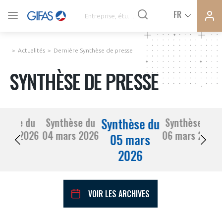
Ferme
Ferme
FR
VOUS ÊTES ADHÉRENTS
la
la
modal
modal
memb
memb
Actualités
Dernière Synthèse de presse
ACTUALITÉS
SYNTHÈSE DE PRESSE
À LA UNE
Synthèse du
thèse du
Synthèse du
Synthèse du
DEMANDE D’ADHÉSION
03 mars 2026
04 mars 2026
06 mars 2026
SYNTHÈSE DE PRESSE
05 mars
2026
CONNEXION
AGENDA
Avez-vous un statut de droit français ?
VOIR LES ARCHIVES
PAS ENCORE ADHÉRENT ?
COMMUNIQUÉS DE PRESSE
VOUS ÊTES UN PROFESSIONNEL DE LA FILIÈRE ?