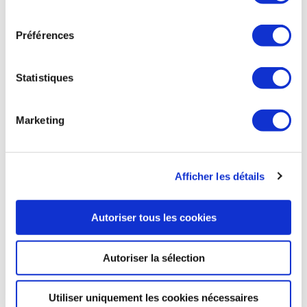
consentement
Lincoln. Fleuron de la Marine nationale, le Charles de Gaulle
embarque jusqu’à 2 000 marins et 40 aéronefs, dont des
Préférences
Rafale Marine, des E-2C Hawkeye et des hélicoptères.
Mesurant 261 mètres de long pour 64 de large, il est
propulsé par 2 réacteurs nucléaires, avec 2 pistes de
Statistiques
décollage à l’avant et 1 piste d’atterrissage à l’arrière. Il
opère au sein de la Task Force 473, qui comprend
généralement une frégate anti-sous-marine, une frégate de
Marketing
défense aérienne, une frégate légère furtive, un pétrolier-
ravitailleur et un sous-marin nucléaire d’attaque.
Ensemble de la presse du 4 mars 2026
Afficher les détails
Autoriser tous les cookies
DÉFENSE
Autoriser la sélection
Utiliser uniquement les cookies nécessaires