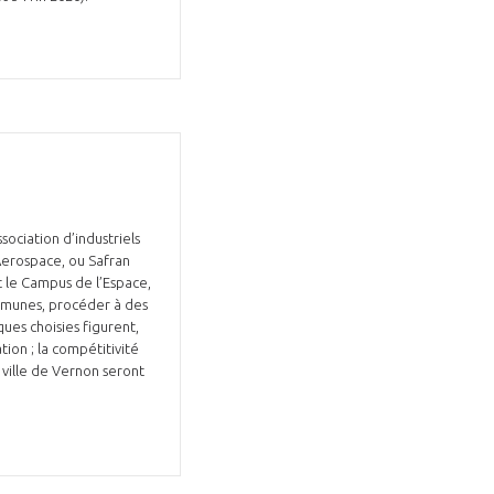
ociation d’industriels
Aerospace, ou Safran
t le Campus de l’Espace,
mmunes, procéder à des
ues choisies figurent,
tion ; la compétitivité
 ville de Vernon seront