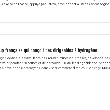
ura Aero en France, appuyé par Safran, développent aussi des avions régio
NON
OUI
Découvrez les avantages d'adhérer au 
up française qui conçoit des dirigeables à hydrogène
données sectorielles, p
ight, dédiée à la surveillance des infrastructures industrielles, développe des
 voler pendant 20 heures et de parcourir 600 km, les dirigeables peuvent 
DEMANDE D’ADH
tup a développé 6 prototypes, dont 2 sont commercialisables. Elle a reçu 140 