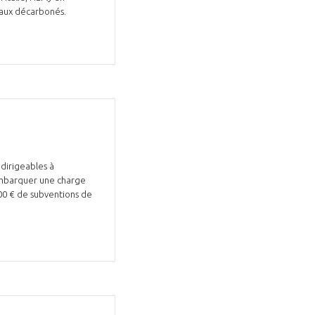
naux décarbonés.
GIFAS. Rencontres, salons,
rogrammes ...
 dirigeables à
embarquer une charge
ÉSION
000 € de subventions de