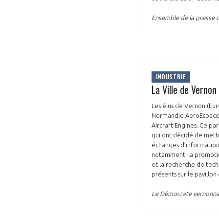
Ensemble de la presse d
INDUSTRIE
La Ville de Verno
Les élus de Vernon (Eur
Normandie AeroEspace (
Aircraft Engines. Ce pa
qui ont décidé de met
échanges d’informations
notamment, la promotion 
et la recherche de tech
présents sur le pavillo
Le Démocrate vernonna