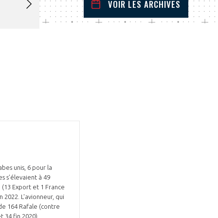
VOIR LES ARCHIVES
janvier
2023
 Précédent
Mois Suivant
L
M
M
J
V
S
D
1
2
3
4
5
6
7
8
9
10
11
12
13
14
15
16
17
18
19
20
21
22
23
24
25
26
27
28
29
30
31
bes unis, 6 pour la
s s’élevaient à 49
e (13 Export et 1 France
n 2022. L'avionneur, qui
de 164 Rafale (contre
t 34 fin 2020).