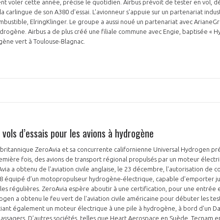
nt voler cette année, précise le quotidien. Airbus prévoit de tester en vol, d
a carlingue de son A380 d'essai. L'avionneur s'appuie sur un partenariat indust
mbustible, ElringKlinger. Le groupe a aussi noué un partenariat avec ArianeG
'hydrogène. Airbus a de plus créé une filiale commune avec Engie, baptisée « H
ogène vert à Toulouse-Blagnac.
PAS ENCORE ADH
VOUS ÊTES UN PROFESSIONN
nger et assurez la
Rejoignez une filière d’excellen
vols d’essais pour les avions à hydrogène
 l’international
réseau au sein d’un écosystème
britannique ZeroAvia et sa concurrente californienne Universal Hydrogen pré
emière fois, des avions de transport régional propulsés par un moteur élect
DEMANDE D’ADHÉSION
via a obtenu de l'aviation civile anglaise, le 23 décembre, l'autorisation de 
228 équipé d’un motopropulseur hydrogène-électrique, capable d'emporter ju
les régulières. ZeroAvia espère aboutir à une certification, pour une entrée
ogen a obtenu le feu vert de l'aviation civile américaine pour débuter les tes
ciant également un moteur électrique à une pile à hydrogène, à bord d'un D
Avez-vous un statut de droit français ?
passagers. D’autres sociétés, telles que Heart Aerospace en Suède, Tecnam en 