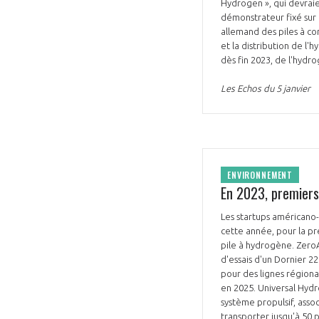
Hydrogen », qui devraie
démonstrateur fixé sur l
allemand des piles à co
et la distribution de l
dès fin 2023, de l'hydr
Les Echos du 5 janvier
VOUS ÊTES
ADHÉRENTS
ENVIRONNEMENT
Développez votre activité à l’étra
En 2023, premiers 
pérennité de votre entreprise à
Les startups américano-
cette année, pour la pr
pile à hydrogène. ZeroA
d'essais d'un Dornier 
pour des lignes régiona
en 2025. Universal Hydr
système propulsif, asso
transporter jusqu'à 50 