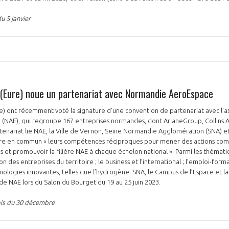
u 5 janvier
n (Eure) noue un partenariat avec Normandie AeroEspace
e) ont récemment voté la signature d’une convention de partenariat avec l’ass
NAE), qui regroupe 167 entreprises normandes, dont ArianeGroup, Collins 
rtenariat lie NAE, la Ville de Vernon, Seine Normandie Agglomération (SNA) e
tre en commun « leurs compétences réciproques pour mener des actions co
 et promouvoir la filière NAE à chaque échelon national ». Parmi les thématiq
des entreprises du territoire ; le business et l’international ; l’emploi-forma
nologies innovantes, telles que l’hydrogène. SNA, le Campus de l’Espace et la
n de NAE lors du Salon du Bourget du 19 au 25 juin 2023.
is du 30 décembre