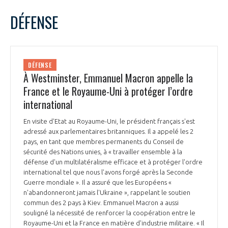
LE GIFAS
NON
OUI
juillet
2025
Mois Précédent
Mois 
t
DÉFENSE
Rejoignez une filière d’excellence et développez
L
M
M
J
V
S
D
 à
votre réseau au sein d’un écosystème intégré et
1
2
3
4
5
6
PRÉSENTATION
cohérent
7
8
9
10
11
12
13
DÉFENSE
14
15
16
17
18
19
20
À Westminster, Emmanuel Macron appelle la
NOTRE VISION
ORGANISATION
21
22
23
24
25
26
27
France et le Royaume-Uni à protéger l’ordre
28
29
30
31
international
NOS MISSIONS
LE CONSEIL DU GIFAS
FONCTIONNEMENT
En visite d'Etat au Royaume-Uni, le président français s'est
adressé aux parlementaires britanniques. Il a appelé les 2
NOTRE HISTOIRE
L’ÉQUIPE DU GIFAS
pays, en tant que membres permanents du Conseil de
GEADS
ACCOMPAGNEMENT DE NOS ADHÉRENTS
sécurité des Nations unies, à « travailler ensemble à la
défense d'un multilatéralisme efficace et à protéger l'ordre
NOS RÉSEAUX À L'INTERNATIONAL
international tel que nous l'avons forgé après la Seconde
COMITÉ AERO PME
LES PROGRAMMES DU GIFAS
Guerre mondiale ». Il a assuré que les Européens «
LA MÉDIATION
n'abandonneront jamais l'Ukraine », rappelant le soutien
Découvrez les avantages d'adhérer au GIFAS.
commun des 2 pays à Kiev. Emmanuel Macron a aussi
STARTAIR
UN ÉCOSYSTÈME INTÉGRÉ ET COHÉRENT
souligné la nécessité de renforcer la coopération entre le
LA MÉDIATION DANS LA FILIÈRE AÉRONAUTIQUE ET SPATIALE
Rencontres, salons, données sectorielles,
LE SALON DU BOURGET
Royaume-Uni et la France en matière d'industrie militaire. « Il