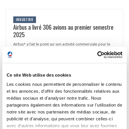
INDUSTRIE
Airbus a livré 306 avions au premier semestre
2025
Airbus* a fait le point sur son activité commerciale pour le
mois de juin 2025. Le groupe a livré 63 avions commerciaux à
35 clients et reçu 203 commandes brutes au cours du mois.
Depuis le début de l'année 2025, le nombre de livraisons
s'élève à 306 appareils à 65 clients. Airbus a par ailleurs
enregistré 402 commandes nettes sur cette période.
Ce site Web utilise des cookies
Comme confirmé au début du mois de juin, Airbus vise
Les cookies nous permettent de personnaliser le contenu
environ 820 livraisons d'avions commerciaux en 2025.
et les annonces, d'offrir des fonctionnalités relatives aux
Ensemble de la presse du 9 juillet 2025
médias sociaux et d'analyser notre trafic. Nous
partageons également des informations sur l'utilisation de
notre site avec nos partenaires de médias sociaux, de
publicité et d'analyse, qui peuvent combiner celles-ci
avec d'autres informations que vous leur avez fournies