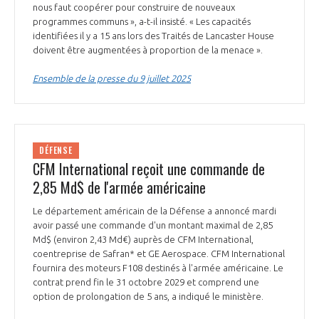
programmes ...
COMMISSIONS ET COMITÉS
nous faut coopérer pour construire de nouveaux
POURQUOI DEVENIR MEMBRE ?
L'OBSERVATOIRE
programmes communs », a-t-il insisté. « Les capacités
LE MÉDIATEUR DE LA FILIÈRE AÉRONAUTIQUE ET SPATIALE
identifiées il y a 15 ans lors des Traités de Lancaster House
DEMANDE D’ADHÉSION
doivent être augmentées à proportion de la menace ».
MÉDIATION ET CHARTE D’ENGAGEMENT SUR LES RELATIONS ENTRE
CLIENTS ET FOURNISSEURS
Ensemble de la presse du 9 juillet 2025
CHIFFRES CLÉS
LA MÉDIATION AU-DELÀ DE LA FILIÈRE AÉRONAUTIQUE ET SPATIALE
LES ENJEUX
DÉFENSE
PRENDRE CONTACT AVEC LE MÉDIATEUR DE LA FILIÈRE
CFM International reçoit une commande de
COMPÉTITIVITÉ
LES PUBLICATIONS
2,85 Md$ de l'armée américaine
Le département américain de la Défense a annoncé mardi
EMPLOI & FORMATION
DOCUMENTS & BROCHURES
avoir passé une commande d'un montant maximal de 2,85
Md$ (environ 2,43 Md€) auprès de CFM International,
coentreprise de Safran* et GE Aerospace. CFM International
ENVIRONNEMENT
RAPPORTS D'ACTIVITÉS
fournira des moteurs F108 destinés à l'armée américaine. Le
contrat prend fin le 31 octobre 2029 et comprend une
INNOVATION
option de prolongation de 5 ans, a indiqué le ministère.