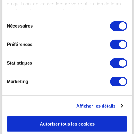
INTERNATIONAL
ou qu'ils ont collectées lors de votre utilisation de leurs
services. Vous consentez à nos cookies si vous
continuez à utiliser notre site Web.
Sélection
Nécessaires
du
INTERNATIONAL
Boeing a livré 60 avions en juin 2025
consentement
Préférences
Boeing annonce avoir livré 60 avions au mois de juin 2025,
soit une hausse de 27 % par rapport à l’année précédente.
Au 2ème trimestre, Boeing a livré 150 avions, un record
Statistiques
depuis 7 ans. Le groupe a enregistré 116 commandes brutes
en juin 2025 : 54 exemplaires du 737 MAX - dont 12 pour
Alaska Airlines - et 62 exemplaires du 787 Dreamliner - dont
Marketing
32 pour le groupe britannique IAG (British Airways). Après
annulations, conversions et ajustements comptables, les
commandes nettes ressortent à 70 avions en juin 2025 et à
676 depuis le début de l'année. Sur le 1er semestre 2025,
Afficher les détails
Boeing totalise 280 livraisons.
Ensemble de la presse du 9 juillet 2025
Autoriser tous les cookies