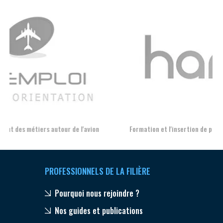
Aer
Formation et l'insertion de personnes en situation de handicap
PROFESSIONNELS DE LA FILIÈRE
Pourquoi nous rejoindre ?
Nos guides et publications