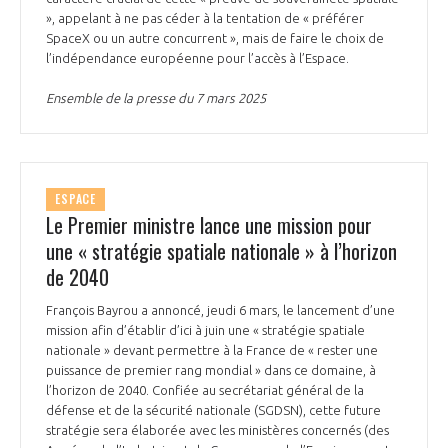
programmes ...
COMMISSIONS ET COMITÉS
», appelant à ne pas céder à la tentation de « préférer
POURQUOI DEVENIR MEMBRE ?
L'OBSERVATOIRE
LE MÉDIATEUR DE LA FILIÈRE AÉRONAUTIQUE ET SPATIALE
SpaceX ou un autre concurrent », mais de faire le choix de
DEMANDE D’ADHÉSION
l’indépendance européenne pour l’accès à l’Espace.
MÉDIATION ET CHARTE D’ENGAGEMENT SUR LES RELATIONS ENTRE
Ensemble de la presse du 7 mars 2025
CLIENTS ET FOURNISSEURS
CHIFFRES CLÉS
LA MÉDIATION AU-DELÀ DE LA FILIÈRE AÉRONAUTIQUE ET SPATIALE
LES ENJEUX
ESPACE
Le Premier ministre lance une mission pour
PRENDRE CONTACT AVEC LE MÉDIATEUR DE LA FILIÈRE
une « stratégie spatiale nationale » à l’horizon
COMPÉTITIVITÉ
LES PUBLICATIONS
de 2040
EMPLOI & FORMATION
François Bayrou a annoncé, jeudi 6 mars, le lancement d’une
DOCUMENTS & BROCHURES
mission afin d’établir d’ici à juin une « stratégie spatiale
nationale » devant permettre à la France de « rester une
ENVIRONNEMENT
RAPPORTS D'ACTIVITÉS
puissance de premier rang mondial » dans ce domaine, à
l’horizon de 2040. Confiée au secrétariat général de la
défense et de la sécurité nationale (SGDSN), cette future
INNOVATION
stratégie sera élaborée avec les ministères concernés (des