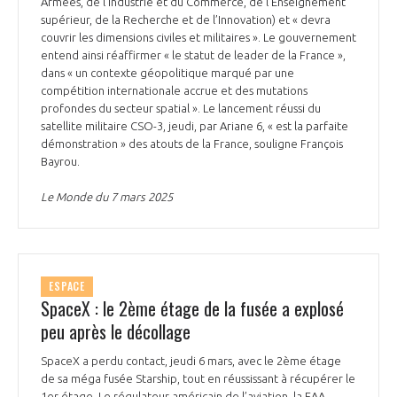
Armées, de l’Industrie et du Commerce, de l’Enseignement
INTERNATIONALISATION
supérieur, de la Recherche et de l’Innovation) et « devra
couvrir les dimensions civiles et militaires ». Le gouvernement
entend ainsi réaffirmer « le statut de leader de la France »,
dans « un contexte géopolitique marqué par une
compétition internationale accrue et des mutations
profondes du secteur spatial ». Le lancement réussi du
satellite militaire CSO-3, jeudi, par Ariane 6, « est la parfaite
démonstration » des atouts de la France, souligne François
Bayrou.
Le Monde du 7 mars 2025
ESPACE
SpaceX : le 2ème étage de la fusée a explosé
peu après le décollage
SpaceX a perdu contact, jeudi 6 mars, avec le 2ème étage
de sa méga fusée Starship, tout en réussissant à récupérer le
1er étage. Le régulateur américain de l’aviation, la FAA