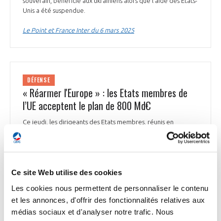
souverain, bénéficie aux ukrainiens alors que l’aide des Etats-
Unis a été suspendue.
Le Point et France Inter du 6 mars 2025
DÉFENSE
« Réarmer l'Europe » : les Etats membres de
l’UE acceptent le plan de 800 Md€
Ce jeudi, les dirigeants des Etats membres, réunis en
sommet à Bruxelles, ont accepté - exceptée la Hongrie - un
plan de la Commission européenne pour renforcer leur
défense. Celui-ci vise à mobiliser quelque 800 Md€, dont 150
Md€ sous forme de prêts, pour renforcer les capacités de
défense de l’Europe. Ces fonds doivent servir en priorité à
Ce site Web utilise des cookies
investir dans les domaines où les besoins sont les plus urgents
Les cookies nous permettent de personnaliser le contenu
comme la défense anti-aérienne, les missiles, les drones et
et les annonces, d'offrir des fonctionnalités relatives aux
les systèmes anti-drones ou encore les systèmes d'artillerie.
La présidente de la Commission européenne, Ursula von der
médias sociaux et d'analyser notre trafic. Nous
Leyen, a également proposé un assouplissement des règles