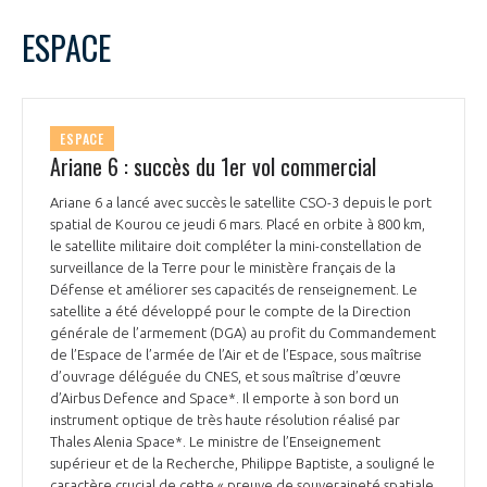
LE GIFAS
NON
OUI
mars
2025
Mois Précédent
Mois 
t
ESPACE
Rejoignez une filière d’excellence et développez
L
M
M
J
V
S
D
 à
votre réseau au sein d’un écosystème intégré et
1
2
PRÉSENTATION
cohérent
3
4
5
6
7
8
9
ESPACE
10
11
12
13
14
15
16
Ariane 6 : succès du 1er vol commercial
NOTRE VISION
ORGANISATION
17
18
19
20
21
22
23
Ariane 6 a lancé avec succès le satellite CSO-3 depuis le port
24
25
26
27
28
29
30
spatial de Kourou ce jeudi 6 mars. Placé en orbite à 800 km,
NOS MISSIONS
31
LE CONSEIL DU GIFAS
le satellite militaire doit compléter la mini-constellation de
FONCTIONNEMENT
surveillance de la Terre pour le ministère français de la
Défense et améliorer ses capacités de renseignement. Le
NOTRE HISTOIRE
L’ÉQUIPE DU GIFAS
satellite a été développé pour le compte de la Direction
GEADS
ACCOMPAGNEMENT DE NOS ADHÉRENTS
générale de l’armement (DGA) au profit du Commandement
de l’Espace de l’armée de l’Air et de l’Espace, sous maîtrise
NOS RÉSEAUX À L'INTERNATIONAL
COMITÉ AERO PME
d’ouvrage déléguée du CNES, et sous maîtrise d’œuvre
LES PROGRAMMES DU GIFAS
LA MÉDIATION
d’Airbus Defence and Space*. Il emporte à son bord un
instrument optique de très haute résolution réalisé par
Découvrez les avantages d'adhérer au GIFAS.
STARTAIR
Thales Alenia Space*. Le ministre de l’Enseignement
UN ÉCOSYSTÈME INTÉGRÉ ET COHÉRENT
LA MÉDIATION DANS LA FILIÈRE AÉRONAUTIQUE ET SPATIALE
Rencontres, salons, données sectorielles,
supérieur et de la Recherche, Philippe Baptiste, a souligné le
LE SALON DU BOURGET
caractère crucial de cette « preuve de souveraineté spatiale