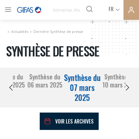
Ferme
Ferme
FR
VOUS ÊTES ADHÉRENTS
la
la
modal
modal
memb
memb
Actualités
Dernière Synthèse de presse
ACTUALITÉS
SYNTHÈSE DE PRESSE
À LA UNE
Synthèse du
nthèse du
Synthèse du
Synthèse du
DEMANDE D’ADHÉSION
05 mars 2025
06 mars 2025
10 mars 2025
SYNTHÈSE DE PRESSE
07 mars
2025
CONNEXION
AGENDA
Avez-vous un statut de droit français ?
VOIR LES ARCHIVES
PAS ENCORE ADHÉRENT ?
COMMUNIQUÉS DE PRESSE
VOUS ÊTES UN PROFESSIONNEL DE LA FILIÈRE ?