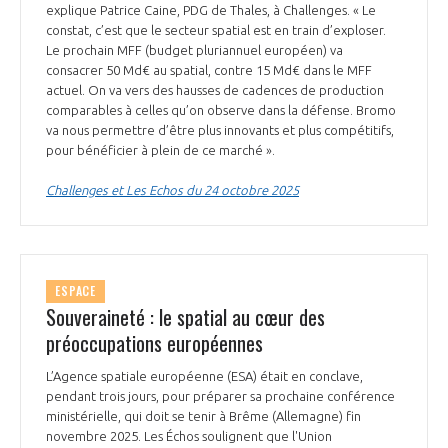
programmes ...
COMMISSIONS ET COMITÉS
explique Patrice Caine, PDG de Thales, à Challenges. « Le
POURQUOI DEVENIR MEMBRE ?
L'OBSERVATOIRE
constat, c’est que le secteur spatial est en train d’exploser.
LE MÉDIATEUR DE LA FILIÈRE AÉRONAUTIQUE ET SPATIALE
Le prochain MFF (budget pluriannuel européen) va
DEMANDE D’ADHÉSION
consacrer 50 Md€ au spatial, contre 15 Md€ dans le MFF
MÉDIATION ET CHARTE D’ENGAGEMENT SUR LES RELATIONS ENTRE
actuel. On va vers des hausses de cadences de production
CLIENTS ET FOURNISSEURS
comparables à celles qu’on observe dans la défense. Bromo
CHIFFRES CLÉS
va nous permettre d’être plus innovants et plus compétitifs,
pour bénéficier à plein de ce marché ».
LA MÉDIATION AU-DELÀ DE LA FILIÈRE AÉRONAUTIQUE ET SPATIALE
LES ENJEUX
Challenges et Les Echos du 24 octobre 2025
PRENDRE CONTACT AVEC LE MÉDIATEUR DE LA FILIÈRE
COMPÉTITIVITÉ
LES PUBLICATIONS
ESPACE
EMPLOI & FORMATION
Souveraineté : le spatial au cœur des
DOCUMENTS & BROCHURES
préoccupations européennes
ENVIRONNEMENT
RAPPORTS D'ACTIVITÉS
L’Agence spatiale européenne (ESA) était en conclave,
pendant trois jours, pour préparer sa prochaine conférence
INNOVATION
ministérielle, qui doit se tenir à Brême (Allemagne) fin
novembre 2025. Les Échos soulignent que l'Union