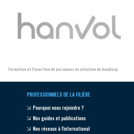
Aer
Formation et l'insertion de personnes en situation de handicap
PROFESSIONNELS DE LA FILIÈRE
Pourquoi nous rejoindre ?
Nos guides et publications
Nos réseaux à l'international