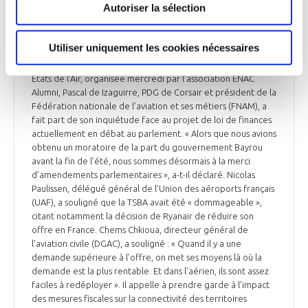
Le transport aérien français craint un nouveau
Autoriser la sélection
rehaussement de la TSBA (taxe de solidarité
sur les billets d'avion)
Utiliser uniquement les cookies nécessaires
À l’occasion d’une table ronde lors de la conférence des
États de l’Air, organisée mercredi par l’association ENAC
Alumni, Pascal de Izaguirre, PDG de Corsair et président de la
Fédération nationale de l’aviation et ses métiers (FNAM), a
fait part de son inquiétude face au projet de loi de finances
actuellement en débat au parlement. « Alors que nous avions
obtenu un moratoire de la part du gouvernement Bayrou
avant la fin de l’été, nous sommes désormais à la merci
d’amendements parlementaires », a-t-il déclaré. Nicolas
Paulissen, délégué général de l’Union des aéroports français
(UAF), a souligné que la TSBA avait été « dommageable »,
citant notamment la décision de Ryanair de réduire son
offre en France. Chems Chkioua, directeur général de
l’aviation civile (DGAC), a souligné : « Quand il y a une
demande supérieure à l’offre, on met ses moyens là où la
demande est la plus rentable. Et dans l’aérien, ils sont assez
faciles à redéployer ». Il appelle à prendre garde à l’impact
des mesures fiscales sur la connectivité des territoires