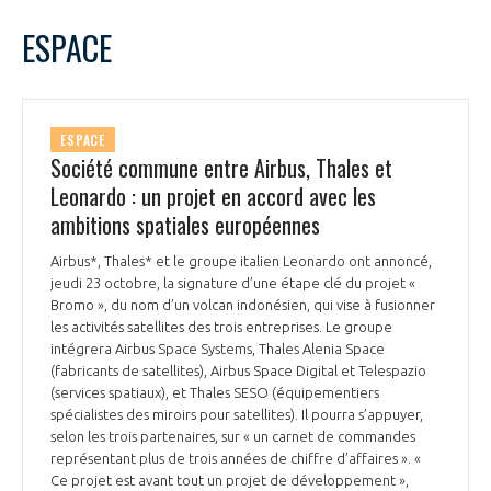
LE GIFAS
NON
OUI
octobre
2025
Mois Précédent
Mois 
t
ESPACE
Rejoignez une filière d’excellence et développez
L
M
M
J
V
S
D
 à
votre réseau au sein d’un écosystème intégré et
1
2
3
4
5
PRÉSENTATION
cohérent
6
7
8
9
10
11
12
ESPACE
13
14
15
16
17
18
19
Société commune entre Airbus, Thales et
NOTRE VISION
ORGANISATION
20
21
22
23
24
25
26
Leonardo : un projet en accord avec les
27
28
29
30
31
ambitions spatiales européennes
NOS MISSIONS
LE CONSEIL DU GIFAS
FONCTIONNEMENT
Airbus*, Thales* et le groupe italien Leonardo ont annoncé,
jeudi 23 octobre, la signature d’une étape clé du projet «
NOTRE HISTOIRE
L’ÉQUIPE DU GIFAS
Bromo », du nom d’un volcan indonésien, qui vise à fusionner
GEADS
ACCOMPAGNEMENT DE NOS ADHÉRENTS
les activités satellites des trois entreprises. Le groupe
intégrera Airbus Space Systems, Thales Alenia Space
NOS RÉSEAUX À L'INTERNATIONAL
(fabricants de satellites), Airbus Space Digital et Telespazio
COMITÉ AERO PME
LES PROGRAMMES DU GIFAS
(services spatiaux), et Thales SESO (équipementiers
LA MÉDIATION
spécialistes des miroirs pour satellites). Il pourra s’appuyer,
Découvrez les avantages d'adhérer au GIFAS.
selon les trois partenaires, sur « un carnet de commandes
STARTAIR
UN ÉCOSYSTÈME INTÉGRÉ ET COHÉRENT
représentant plus de trois années de chiffre d’affaires ». «
LA MÉDIATION DANS LA FILIÈRE AÉRONAUTIQUE ET SPATIALE
Rencontres, salons, données sectorielles,
LE SALON DU BOURGET
Ce projet est avant tout un projet de développement »,