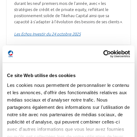
durant les neuf premiers mois de l'année, avec « les
stratégies de crédit et de private equity, reflétant le
positionnement solide de Tikehau Capital ainsi que sa
capacité à s’adapter à l’évolution des besoins de ses clients ».
Les Echos Investir du 24 octobre 2025
DÉFENSE
Ce site Web utilise des cookies
Les cookies nous permettent de personnaliser le contenu
et les annonces, d'offrir des fonctionnalités relatives aux
DÉFENSE
médias sociaux et d'analyser notre trafic. Nous
Frappe longue portée : MBDA et Safran
partageons également des informations sur l'utilisation de
prévoient les démonstrations de tirs du
notre site avec nos partenaires de médias sociaux, de
système Thundart à la mi-2026
publicité et d'analyse, qui peuvent combiner celles-ci
avec d'autres informations que vous leur avez fournies
MBDA* et Safran Electronics & Defense* développent
ou qu'ils ont collectées lors de votre utilisation de leurs