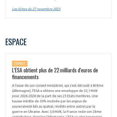
INTERNATIONALISATION
Les Echos du 27 novembre 2025
ESPACE
ESPACE
L’ESA obtient plus de 22 milliards d'euros de
financements
A l’issue de son conseil ministériel, qui s’est déroulé à Brême
(Allemagne), l’ESA a obtenu une enveloppe de 22,1 Md€
pour 2026-2028 de la part de ses 23 Etats membres. Une
hausse inédite de 30% motivée par les enjeux de
souveraineté liés au spatial, révélés entre autres par la
guerre en Ukraine. Avec 3,6 Md€, la France reste son 2ème
contributeur, derrière l’Allemagne. L’ESA va ainsi poursuivre