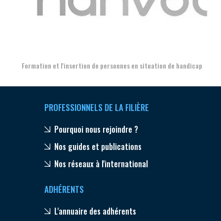
Aer
Formation et l'insertion de personnes en situation de handicap
PROFESSIONNELS DE LA FILIÈRE
Pourquoi nous rejoindre ?
Nos guides et publications
Nos réseaux à l'international
ADHÉRENTS
L'annuaire des adhérents