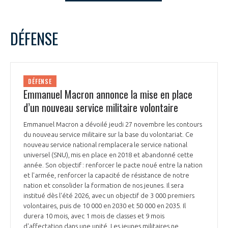
LE GIFAS
NON
OUI
t
Rejoignez une filière d’excellence et développez
novembre
2025
Mois Précédent
Mois 
DÉFENSE
 à
votre réseau au sein d’un écosystème intégré et
L
M
M
J
V
S
D
PRÉSENTATION
cohérent
1
2
3
4
5
6
7
8
9
NOTRE VISION
DÉFENSE
ORGANISATION
10
11
12
13
14
15
16
Emmanuel Macron annonce la mise en place
17
18
19
20
21
22
23
d’un nouveau service militaire volontaire
NOS MISSIONS
LE CONSEIL DU GIFAS
24
25
26
27
28
29
30
FONCTIONNEMENT
Emmanuel Macron a dévoilé jeudi 27 novembre les contours
du nouveau service militaire sur la base du volontariat. Ce
NOTRE HISTOIRE
L’ÉQUIPE DU GIFAS
nouveau service national remplacera le service national
GEADS
ACCOMPAGNEMENT DE NOS ADHÉRENTS
universel (SNU), mis en place en 2018 et abandonné cette
année. Son objectif : renforcer le pacte noué entre la nation
NOS RÉSEAUX À L'INTERNATIONAL
et l'armée, renforcer la capacité de résistance de notre
COMITÉ AERO PME
LES PROGRAMMES DU GIFAS
LA MÉDIATION
nation et consolider la formation de nos jeunes. Il sera
institué dès l'été 2026, avec un objectif de 3 000 premiers
Découvrez les avantages d'adhérer au GIFAS.
STARTAIR
volontaires, puis de 10 000 en 2030 et 50 000 en 2035. Il
UN ÉCOSYSTÈME INTÉGRÉ ET COHÉRENT
LA MÉDIATION DANS LA FILIÈRE AÉRONAUTIQUE ET SPATIALE
Rencontres, salons, données sectorielles,
durera 10 mois, avec 1 mois de classes et 9 mois
LE SALON DU BOURGET
d'affectation dans une unité. Les jeunes militaires ne