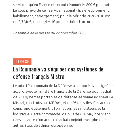
programmes ...
COMMISSIONS ET COMITÉS
serviront qu'en France et seront rémunérés 800 € par mois.
POURQUOI DEVENIR MEMBRE ?
L'OBSERVATOIRE
LE MÉDIATEUR DE LA FILIÈRE AÉRONAUTIQUE ET SPATIALE
Le coût prévu de ce « service national » (paie, équipement,
habillement, hébergement) pour la période 2026-2030 est
DEMANDE D’ADHÉSION
de 2,3 Md€, dont 1,4 Md€ pour les infrastructures.
MÉDIATION ET CHARTE D’ENGAGEMENT SUR LES RELATIONS ENTRE
CLIENTS ET FOURNISSEURS
Ensemble de la presse du 27 novembre 2025
CHIFFRES CLÉS
LA MÉDIATION AU-DELÀ DE LA FILIÈRE AÉRONAUTIQUE ET SPATIALE
LES ENJEUX
DÉFENSE
PRENDRE CONTACT AVEC LE MÉDIATEUR DE LA FILIÈRE
La Roumanie va s'équiper des systèmes de
COMPÉTITIVITÉ
LES PUBLICATIONS
défense français Mistral
EMPLOI & FORMATION
Le ministère roumain de la Défense a annoncé avoir signé un
DOCUMENTS & BROCHURES
accord avec le ministère français de la Défense pour l'achat
de 231 systèmes portables de défense aérienne (MANPADS)
ENVIRONNEMENT
Mistral, construits par MBDA*, et de 934 missiles. Cet accord
RAPPORTS D'ACTIVITÉS
comprend également la formation, les simulateurs et la
logistique. Cette commande, de plus de 620 M€, intervient
INNOVATION
dans le cadre d'un accord d'achat conjoint avec plusieurs
autres Etats de l'Union européenne.