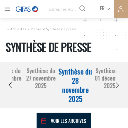
Ferme
Ferme
FR
VOUS ÊTES ADHÉRENTS
la
la
modal
modal
memb
memb
Actualités
Dernière Synthèse de presse
ACTUALITÉS
SYNTHÈSE DE PRESSE
À LA UNE
Synthèse du
thèse du
Synthèse du
Synthèse du
DEMANDE D’ADHÉSION
novembre
27 novembre
01 décembre
SYNTHÈSE DE PRESSE
28
2025
2025
2025
novembre
CONNEXION
2025
AGENDA
Avez-vous un statut de droit français ?
PAS ENCORE ADHÉRENT ?
COMMUNIQUÉS DE PRESSE
VOIR LES ARCHIVES
VOUS ÊTES UN PROFESSIONNEL DE LA FILIÈRE ?