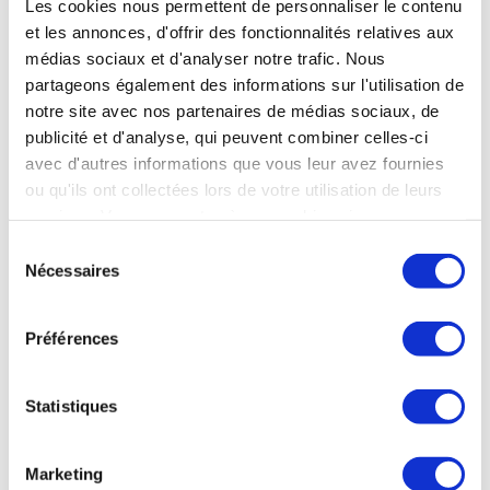
Les cookies nous permettent de personnaliser le contenu
Un an après son entrée au capital d’Aura Aero**, le groupe
et les annonces, d'offrir des fonctionnalités relatives aux
EDF porte sa participation à hauteur de 2 M€ via SAFIDI, sa
médias sociaux et d'analyser notre trafic. Nous
filiale dédiée aux projets d’ancrage territorial. En
partageons également des informations sur l'utilisation de
complément de son engagement financier, le groupe EDF
notre site avec nos partenaires de médias sociaux, de
met à disposition d’Aura Aero les compétences de ses
équipes R&D et ingénierie. Elles travailleront au
publicité et d'analyse, qui peuvent combiner celles-ci
développement et aux essais avancés de batteries ainsi
avec d'autres informations que vous leur avez fournies
qu’au déploiement d’infrastructures de recharge.
ou qu'ils ont collectées lors de votre utilisation de leurs
services. Vous consentez à nos cookies si vous
Aerobuzz du 27 novembre 2025
continuez à utiliser notre site Web.
Sélection
Nécessaires
du
consentement
INDUSTRIE
Préférences
Le projet DIGIpinta de Potez Aéronautique
ouvre la voie à de nouveaux procédés de
Statistiques
peinture
Potez Aéronautique* a annoncé avoir clôturé le
Marketing
projet DIGIpinta et confirmé l’atteinte de l’ensemble des