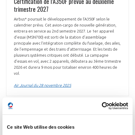
Certification de l’A350F prévue au deuxième
trimestre 2027
Airbus* poursuit le développement de l’A350F selon le
calendrier prévu. Cet avion-cargo de nouvelle génération,
entrera en service au 2nd semestre 2027. Le 1er appareil
d’essai (MSN700) est sorti de la station d’assemblage
principale avec l’intégration complète du fuselage, des ailes,
de l’empennage et des trains d’atterrissage. Et les tests de
plusieurs systèmes critiques ont débuté. La campagne
d’essais en vol, avec 2 appareils, débutera au 3ème trimestre
2026 et durera 9 mois pour totaliser environ 400 heures de
vol.
Air Journal du 28 novembre 2025
INDUSTRIE
Le groupe EDF augmente sa participation dans
Ce site Web utilise des cookies
Aura Aero