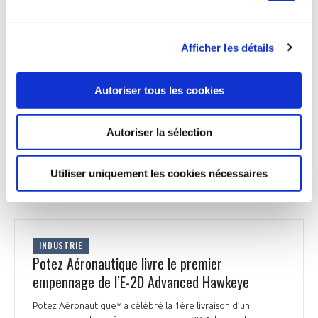
objectifs techniques fixés. Ce programme de recherche et
d’innovation visait à développer un système de peinture
intelligent reposant sur la simulation numérique et la mesure
des épaisseurs de couches de peinture humide. L’enjeu étant
Afficher les détails
de rendre les procédés de peinture aéronautique
plus automatisés, précis et durables, tout en réduisant les
coûts et l’impact environnemental. Le projet a également
Autoriser tous les cookies
permis de développer des solutions logicielles et matérielles
dédiées à la surveillance avancée des paramètres clés.
Autoriser la sélection
DIGIpinta ouvre la voie à de nouvelles applications
industrielles plus efficaces, durables et innovantes.
Utiliser uniquement les cookies nécessaires
Aerocontact du 27 novembre 2025
INDUSTRIE
Potez Aéronautique livre le premier
empennage de l’E-2D Advanced Hawkeye
Potez Aéronautique* a célébré la 1ère livraison d’un