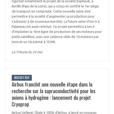
programmes ...
figurent notamment le projet de la société Expliseat, à
COMMISSIONS ET COMITÉS
POURQUOI DEVENIR MEMBRE ?
Avrillé (Pays de la Loire), qui a conçu et certifié le 1er siège
L'OBSERVATOIRE
LE MÉDIATEUR DE LA FILIÈRE AÉRONAUTIQUE ET SPATIALE
de transport en composite. Cette nouvelle usine doit
DEMANDE D’ADHÉSION
permettre à la société d'augmenter sa production pour
s'adresser à de nouveaux marchés. La future usine d'Ion-X à
MÉDIATION ET CHARTE D’ENGAGEMENT SUR LES RELATIONS ENTRE
Palaiseau est aussi retenue. Ce projet permettra à Ion-X
CLIENTS ET FOURNISSEURS
CHIFFRES CLÉS
d'implanter la 1ère ligne de production de ses moteurs pour
petits satellites, avec une cadence cible de 10 moteurs par
LA MÉDIATION AU-DELÀ DE LA FILIÈRE AÉRONAUTIQUE ET SPATIALE
mois et un CA estimé à 10 M€.
LES ENJEUX
La Tribune du 24 mai
PRENDRE CONTACT AVEC LE MÉDIATEUR DE LA FILIÈRE
COMPÉTITIVITÉ
LES PUBLICATIONS
EMPLOI & FORMATION
INDUSTRIE
DOCUMENTS & BROCHURES
Airbus franchit une nouvelle étape dans la
recherche sur la supraconductivité pour les
ENVIRONNEMENT
RAPPORTS D'ACTIVITÉS
avions à hydrogène : lancement du projet
Cryoprop
INNOVATION
Airbus UpNext, filiale à 100% d'Airbus, a lancé un nouveau