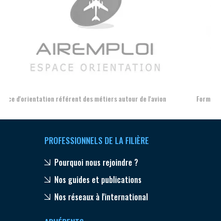
Aer
Formation et l'insertion de personnes en situation de handicap
PROFESSIONNELS DE LA FILIÈRE
Pourquoi nous rejoindre ?
Nos guides et publications
Nos réseaux à l'international