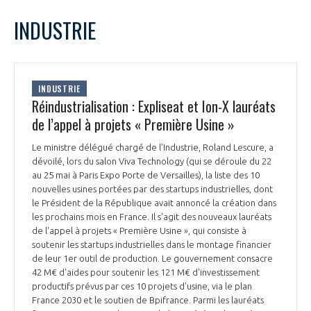
LE GIFAS
NON
OUI
mai
2024
Mois Précédent
Mois 
t
INDUSTRIE
Rejoignez une filière d’excellence et développez
L
M
M
J
V
S
D
 à
votre réseau au sein d’un écosystème intégré et
1
2
3
4
5
PRÉSENTATION
cohérent
6
7
8
9
10
11
12
INDUSTRIE
13
14
15
16
17
18
19
Réindustrialisation : Expliseat et Ion-X lauréats
NOTRE VISION
ORGANISATION
20
21
22
23
24
25
26
de l’appel à projets « Première Usine »
27
28
29
30
31
NOS MISSIONS
Le ministre délégué chargé de l’Industrie, Roland Lescure, a
LE CONSEIL DU GIFAS
FONCTIONNEMENT
dévoilé, lors du salon Viva Technology (qui se déroule du 22
au 25 mai à Paris Expo Porte de Versailles), la liste des 10
NOTRE HISTOIRE
nouvelles usines portées par des startups industrielles, dont
L’ÉQUIPE DU GIFAS
GEADS
le Président de la République avait annoncé la création dans
ACCOMPAGNEMENT DE NOS ADHÉRENTS
les prochains mois en France. Il s'agit des nouveaux lauréats
de l'appel à projets « Première Usine », qui consiste à
NOS RÉSEAUX À L'INTERNATIONAL
COMITÉ AERO PME
soutenir les startups industrielles dans le montage financier
LES PROGRAMMES DU GIFAS
LA MÉDIATION
de leur 1er outil de production. Le gouvernement consacre
42 M€ d'aides pour soutenir les 121 M€ d'investissement
Découvrez les avantages d'adhérer au GIFAS.
STARTAIR
UN ÉCOSYSTÈME INTÉGRÉ ET COHÉRENT
productifs prévus par ces 10 projets d'usine, via le plan
LA MÉDIATION DANS LA FILIÈRE AÉRONAUTIQUE ET SPATIALE
Rencontres, salons, données sectorielles,
LE SALON DU BOURGET
France 2030 et le soutien de Bpifrance. Parmi les lauréats