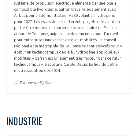
programmes ...
COMMISSIONS ET COMITÉS
système de propulsion électrique alimenté par une pile à
POURQUOI DEVENIR MEMBRE ?
L'OBSERVATOIRE
combustible hydrogène. Safran travaille également avec
LE MÉDIATEUR DE LA FILIÈRE AÉRONAUTIQUE ET SPATIALE
Airbus pour un démonstrateur A380 volant à l'hydrogène
DEMANDE D’ADHÉSION
pour 2027. Les essais de ces différents projets devraient en
MÉDIATION ET CHARTE D’ENGAGEMENT SUR LES RELATIONS ENTRE
partie être menés sur l'ancienne base militaire de Francazal,
CLIENTS ET FOURNISSEURS
au sud de Toulouse, aujourd'hui devenu une zone d'accueil
CHIFFRES CLÉS
pour entreprises innovantes dans les mobilités. Le conseil
régional et la métropole de Toulouse se sont associés pour y
LA MÉDIATION AU-DELÀ DE LA FILIÈRE AÉRONAUTIQUE ET SPATIALE
établir un technocampus dédié à l'hydrogène appliqué aux
LES ENJEUX
mobilités. « Safran est un élément très moteur dans ce futur
technocampus », a souligné Carole Delga. Le lieu doit être
PRENDRE CONTACT AVEC LE MÉDIATEUR DE LA FILIÈRE
mis à disposition dès 2024.
COMPÉTITIVITÉ
LES PUBLICATIONS
La Tribune du 9 juillet
EMPLOI & FORMATION
DOCUMENTS & BROCHURES
ENVIRONNEMENT
RAPPORTS D'ACTIVITÉS
INDUSTRIE
INNOVATION