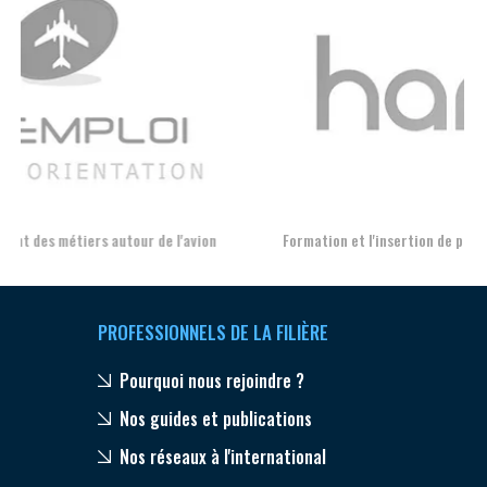
Aer
Formation et l'insertion de personnes en situation de handicap
PROFESSIONNELS DE LA FILIÈRE
Pourquoi nous rejoindre ?
Nos guides et publications
Nos réseaux à l'international