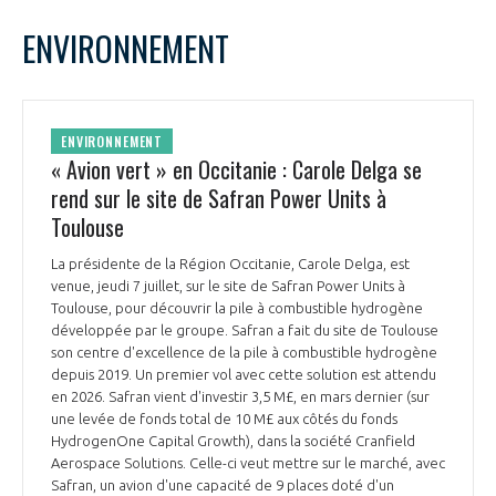
LE GIFAS
NON
OUI
juillet
2022
Mois Précédent
Mois 
t
ENVIRONNEMENT
Rejoignez une filière d’excellence et développez
L
M
M
J
V
S
D
 à
votre réseau au sein d’un écosystème intégré et
1
2
3
PRÉSENTATION
cohérent
4
5
6
7
8
9
10
ENVIRONNEMENT
11
12
13
14
15
16
17
« Avion vert » en Occitanie : Carole Delga se
NOTRE VISION
ORGANISATION
18
19
20
21
22
23
24
rend sur le site de Safran Power Units à
25
26
27
28
29
30
31
Toulouse
NOS MISSIONS
LE CONSEIL DU GIFAS
FONCTIONNEMENT
La présidente de la Région Occitanie, Carole Delga, est
venue, jeudi 7 juillet, sur le site de Safran Power Units à
NOTRE HISTOIRE
L’ÉQUIPE DU GIFAS
Toulouse, pour découvrir la pile à combustible hydrogène
GEADS
ACCOMPAGNEMENT DE NOS ADHÉRENTS
développée par le groupe. Safran a fait du site de Toulouse
son centre d'excellence de la pile à combustible hydrogène
NOS RÉSEAUX À L'INTERNATIONAL
depuis 2019. Un premier vol avec cette solution est attendu
COMITÉ AERO PME
LES PROGRAMMES DU GIFAS
en 2026. Safran vient d'investir 3,5 M£, en mars dernier (sur
LA MÉDIATION
une levée de fonds total de 10 M£ aux côtés du fonds
Découvrez les avantages d'adhérer au GIFAS.
HydrogenOne Capital Growth), dans la société Cranfield
STARTAIR
UN ÉCOSYSTÈME INTÉGRÉ ET COHÉRENT
Aerospace Solutions. Celle-ci veut mettre sur le marché, avec
LA MÉDIATION DANS LA FILIÈRE AÉRONAUTIQUE ET SPATIALE
Rencontres, salons, données sectorielles,
LE SALON DU BOURGET
Safran, un avion d'une capacité de 9 places doté d'un