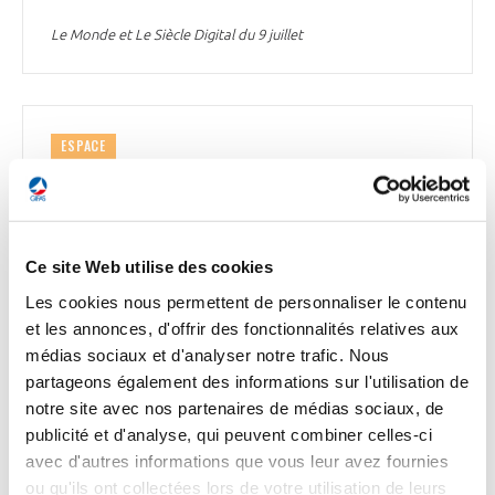
Le Monde et Le Siècle Digital du 9 juillet
ESPACE
Premières Assises du NewSpace pour
l’écosystème français
L’incubateur Station F vient d'organiser, les 7 et 8 juillet, les
premières Assises du NewSpace. L'événement a donné à voir
Ce site Web utilise des cookies
le dynamisme de cette filière. « Sur les trois dernières
Les cookies nous permettent de personnaliser le contenu
années, il y a eu en moyenne la création de 15 nouvelles
et les annonces, d'offrir des fonctionnalités relatives aux
sociétés par an », recense Murielle Lafaye, sous-directrice de
l'observatoire du spatial au CNES, qui a dévoilé une
médias sociaux et d'analyser notre trafic. Nous
cartographie de l'écosystème. Ces startups évoluent dans
partageons également des informations sur l'utilisation de
des domaines variés : les systèmes satellitaires, les
notre site avec nos partenaires de médias sociaux, de
opérations orbitales et extra-orbitales, les lanceurs et
publicité et d'analyse, qui peuvent combiner celles-ci
services associés, la logistique en orbite, les sous-systèmes
avec d'autres informations que vous leur avez fournies
de bord, etc. Les startups ont décidé d'unir leurs forces au
sein d'un collectif baptisé Alliance NewSpace France. Les
ou qu'ils ont collectées lors de votre utilisation de leurs