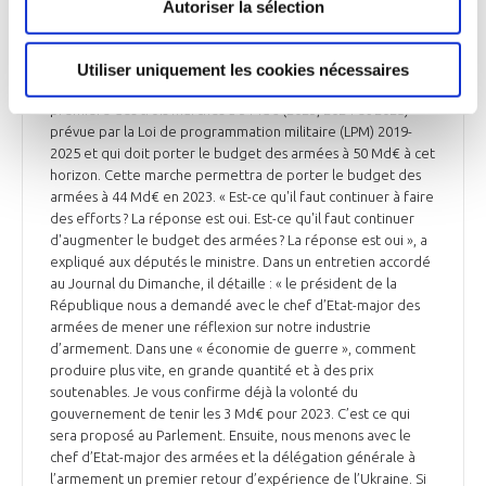
Autoriser la sélection
Le ministre des Armées, Sébastien Lecornu, a annoncé le 7
juillet lors de son audition à la commission de la Défense de
l'Assemblée nationale que « le gouvernement proposera
Utiliser uniquement les cookies nécessaires
une nouvelle marche à 3 Md€ » l'an prochain. C'est la
première des trois marches à 3 Md€ (2023, 2024 et 2025)
prévue par la Loi de programmation militaire (LPM) 2019-
2025 et qui doit porter le budget des armées à 50 Md€ à cet
horizon. Cette marche permettra de porter le budget des
armées à 44 Md€ en 2023. « Est-ce qu'il faut continuer à faire
des efforts ? La réponse est oui. Est-ce qu'il faut continuer
d'augmenter le budget des armées ? La réponse est oui », a
expliqué aux députés le ministre. Dans un entretien accordé
au Journal du Dimanche, il détaille : « le président de la
République nous a demandé avec le chef d’Etat-major des
armées de mener une réflexion sur notre industrie
d’armement. Dans une « économie de guerre », comment
produire plus vite, en grande quantité et à des prix
soutenables. Je vous confirme déjà la volonté du
gouvernement de tenir les 3 Md€ pour 2023. C’est ce qui
sera proposé au Parlement. Ensuite, nous menons avec le
chef d’Etat-major des armées et la délégation générale à
l’armement un premier retour d’expérience de l’Ukraine. Si