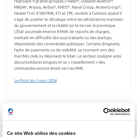
regroupe 9 grands groupes (Thales*, Dassault Aviation*,
MBDA*, Arquus, Airbus*, KNDS*, Naval Group, ArianeGroup*,
Nexter*) et 4 500 PME, ETI et TPE, semble à l’unisson quand il
s’agit de pointer le décalage entre les déclarations martiales
du gouvernement et la réalité sur le terrain économique.
L’État accumule environ 8 Md€ de reports de charges,
mettant en difficulté des sous-traitants ou des startups
dépendants des commandes publiques. Certains dirigeants,
faute de paiements ou de visibilité, se tournent vers des
marchés civils ou déposent le bilan. Le secteur souligne aussi
des procédures longues et un « ruissellement » des
commandes encore limité vers les PME.
Le Point du 5 mars 2026
DÉFENSE
KNDS et EOS Defence Systems renforcent leur
coopération
Ce site Web utilise des cookies