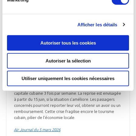
AVIATION COMMERCIALE
Afficher les détails
AVIATION COMMERCIALE
Pénurie de carburant : Air France va
Autoriser tous les cookies
interrompre ses vols vers Cuba
Air France suspendra du 29 mars à la mi-juin sa liaison entre
Autoriser la sélection
Paris-Charles-de-Gaulle et La Havane en raison de la grave
pénurie de carburant qui frappe Cuba. L’île ne dispose plus
de kérosène dans ses principaux aéroports ; une situation
Utiliser uniquement les cookies nécessaires
liée notamment aux restrictions américaines sur les livraisons
de pétrole vénézuélien. Jusqu’ici, Air France desservait la
capitale cubaine 3 fois par semaine. La reprise est envisagée
à partir du 15 juin, si la situation s’améliore. Les passagers
concernés pourront reporter leur vol, obtenir un avoir ou un
remboursement. Cette crise fragilise encore le tourisme
cubain, pilier de l’économie locale.
Air Journal du 5 mars 2026