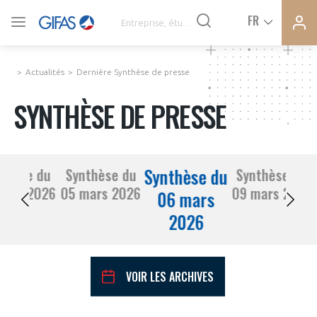
Ferme
Ferme
FR
VOUS ÊTES ADHÉRENTS
la
la
modal
modal
memb
memb
Actualités
Dernière Synthèse de presse
ACTUALITÉS
SYNTHÈSE DE PRESSE
À LA UNE
Synthèse du
thèse du
Synthèse du
Synthèse du
DEMANDE D’ADHÉSION
04 mars 2026
05 mars 2026
09 mars 2026
SYNTHÈSE DE PRESSE
06 mars
2026
CONNEXION
AGENDA
Avez-vous un statut de droit français ?
VOIR LES ARCHIVES
PAS ENCORE ADHÉRENT ?
COMMUNIQUÉS DE PRESSE
VOUS ÊTES UN PROFESSIONNEL DE LA FILIÈRE ?