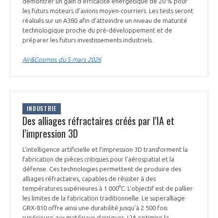
démontrer un gain d’efficacité énergétique de 20 % pour
INTERNATIONALISATION
les futurs moteurs d’avions moyen-courriers. Les tests seront
réalisés sur un A380 afin d’atteindre un niveau de maturité
technologique proche du pré-développement et de
préparer les futurs investissements industriels.
Air&Cosmos du 5 mars 2026
INDUSTRIE
Des alliages réfractaires créés par l’IA et
l’impression 3D
L’intelligence artificielle et l’impression 3D transforment la
fabrication de pièces critiques pour l’aérospatial et la
défense. Ces technologies permettent de produire des
alliages réfractaires, capables de résister à des
températures supérieures à 1 000°C. L’objectif est de pallier
les limites de la fabrication traditionnelle. Le superalliage
GRX-810 offre ainsi une durabilité jusqu’à 2 500 fois
supérieure aux matériaux classiques. L’IA optimise la