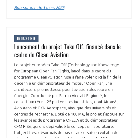
programmes ...
COMMISSIONS ET COMITÉS
POURQUOI DEVENIR MEMBRE ?
Boursorama du 5 mars 2026
L'OBSERVATOIRE
LE MÉDIATEUR DE LA FILIÈRE AÉRONAUTIQUE ET SPATIALE
DEMANDE D’ADHÉSION
MÉDIATION ET CHARTE D’ENGAGEMENT SUR LES RELATIONS ENTRE
CLIENTS ET FOURNISSEURS
CHIFFRES CLÉS
INDUSTRIE
Lancement du projet Take Off, financé dans le
LA MÉDIATION AU-DELÀ DE LA FILIÈRE AÉRONAUTIQUE ET SPATIALE
cadre de Clean Aviation
LES ENJEUX
Le projet européen Take Off (Technology and Knowledge
PRENDRE CONTACT AVEC LE MÉDIATEUR DE LA FILIÈRE
for European Open Fan Flight), lancé dans le cadre du
COMPÉTITIVITÉ
programme Clean Aviation, vise à faire voler d’ici la fin de la
LES PUBLICATIONS
décennie un démonstrateur de moteur Open Fan, une
architecture prometteuse pour l’aviation plus sobre en
EMPLOI & FORMATION
énergie. Coordonné par Safran Aircraft Engines*, le
DOCUMENTS & BROCHURES
consortium réunit 25 partenaires industriels, dont Airbus*,
Avio Aero et GKN Aerospace, ainsi que des universités et
ENVIRONNEMENT
RAPPORTS D'ACTIVITÉS
centres de recherche. Doté de 100 M€, le projet s’appuie sur
les avancées du programme OFELIA et du démonstrateur
CFM RISE, qui ont déjà validé le concept en laboratoire.
INNOVATION
L’objectif est désormais de passer aux essais en vol afin de