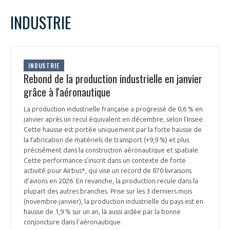
LE GIFAS
NON
OUI
mars
2026
Mois Précédent
Mois 
t
INDUSTRIE
Rejoignez une filière d’excellence et développez
L
M
M
J
V
S
D
 à
votre réseau au sein d’un écosystème intégré et
1
PRÉSENTATION
cohérent
2
3
4
5
6
7
8
INDUSTRIE
9
10
11
12
13
14
15
Rebond de la production industrielle en janvier
NOTRE VISION
ORGANISATION
16
17
18
19
20
21
22
grâce à l'aéronautique
23
24
25
26
27
28
29
NOS MISSIONS
La production industrielle française a progressé de 0,6 % en
30
31
LE CONSEIL DU GIFAS
FONCTIONNEMENT
janvier après un recul équivalent en décembre, selon l’Insee.
Cette hausse est portée uniquement par la forte hausse de
NOTRE HISTOIRE
la fabrication de matériels de transport (+9,9 %) et plus
L’ÉQUIPE DU GIFAS
GEADS
précisément dans la construction aéronautique et spatiale.
ACCOMPAGNEMENT DE NOS ADHÉRENTS
Cette performance s’inscrit dans un contexte de forte
activité pour Airbus*, qui vise un record de 870 livraisons
NOS RÉSEAUX À L'INTERNATIONAL
COMITÉ AERO PME
d’avions en 2026. En revanche, la production recule dans la
LES PROGRAMMES DU GIFAS
LA MÉDIATION
plupart des autres branches. Prise sur les 3 derniers mois
(novembre-janvier), la production industrielle du pays est en
Découvrez les avantages d'adhérer au GIFAS.
STARTAIR
UN ÉCOSYSTÈME INTÉGRÉ ET COHÉRENT
hausse de 1,9 % sur un an, là aussi aidée par la bonne
LA MÉDIATION DANS LA FILIÈRE AÉRONAUTIQUE ET SPATIALE
Rencontres, salons, données sectorielles,
LE SALON DU BOURGET
conjoncture dans l'aéronautique.