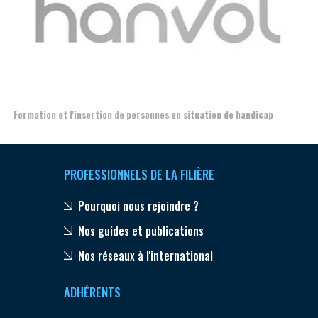
Aer
Formation et l'insertion de personnes en situation de handicap
PROFESSIONNELS DE LA FILIÈRE
Pourquoi nous rejoindre ?
Nos guides et publications
Nos réseaux à l'international
ADHÉRENTS