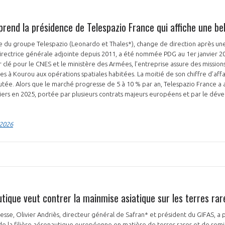
prend la présidence de Telespazio France qui affiche une be
ale du groupe Telespazio (Leonardo et Thales*), change de direction après un
directrice générale adjointe depuis 2011, a été nommée PDG au 1er janvier 2
clé pour le CNES et le ministère des Armées, l’entreprise assure des missions
ites à Kourou aux opérations spatiales habitées. La moitié de son chiffre d’af
outée. Alors que le marché progresse de 5 à 10 % par an, Telespazio France a
 tiers en 2025, portée par plusieurs contrats majeurs européens et par le d
 2026
utique veut contrer la mainmise asiatique sur les terres rar
esse, Olivier Andriès, directeur général de Safran* et président du GIFAS, a p
e la filière aéronautique européenne en matière de terres rares et de semi-