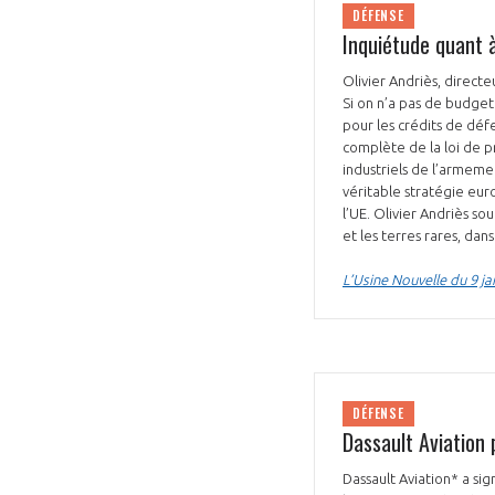
DÉFENSE
Inquiétude quant à
Olivier Andriès, direct
Si on n’a pas de budget
pour les crédits de déf
complète de la loi de pr
industriels de l’armeme
véritable stratégie eu
l’UE. Olivier Andriès s
et les terres rares, da
L’Usine Nouvelle du 9 ja
DÉFENSE
Dassault Aviation 
Dassault Aviation* a si