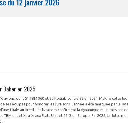
Synthèse du 12 janvier 2026
Mois
par Daher en 2025
 76 avions, dont 51 TBM 960 et 25 Kodiak, contre 82 en 2024. Malgré cette lég
n de ses équipes pour honorer les livraisons. L’année a été marquée par la liv
 d’une filiale au Brésil. Les livraisons confirment la dynamique multi-missions d
es TBM ont été livrés aux États-Unis et 23 % en Europe. Fin 2025, la flotte mon
ol.