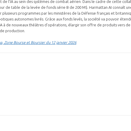
t de l'IA au sein des systèmes de combat aérien. Dans le cadre de cette collab
tour de table de la levée de fonds série B de 200 M$. Harmattan AI connaît 
uer plusieurs programmes par les ministères de la Défense français et britanni
botiques autonomes livrés. Grâce aux fonds levés, la société va pouvoir éten
l'IA à de nouveaux théâtres d'opérations, élargir son offre de produits vers 
 de production.
, Zone Bourse et Boursier du 12 janvier 2026