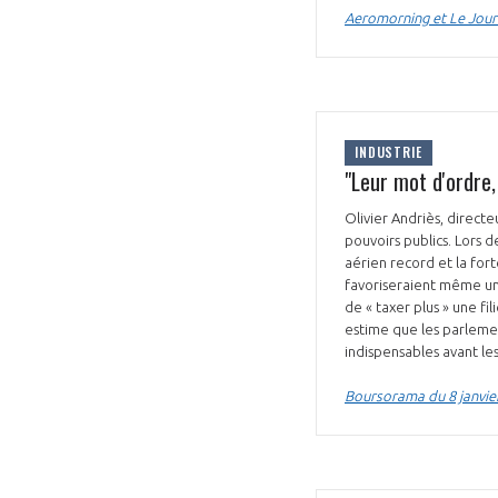
Aeromorning et Le Journ
INDUSTRIE
"Leur mot d'ordre,
Olivier Andriès, direct
pouvoirs publics. Lors d
aérien record et la for
favoriseraient même une
de « taxer plus » une fi
estime que les parlemen
indispensables avant les
Boursorama du 8 janvie