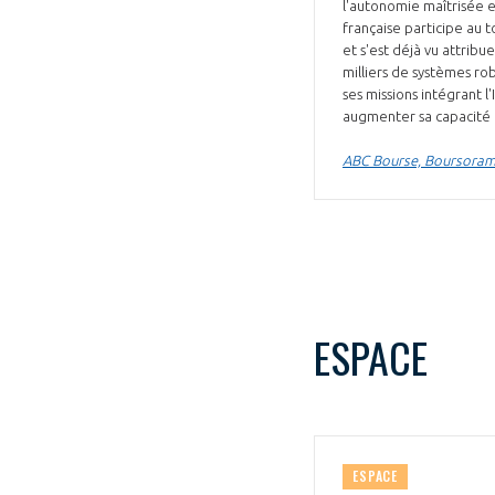
l'autonomie maîtrisée e
française participe au 
et s'est déjà vu attrib
milliers de systèmes ro
ses missions intégrant 
augmenter sa capacité
ABC Bourse, Boursorama
ESPACE
ESPACE