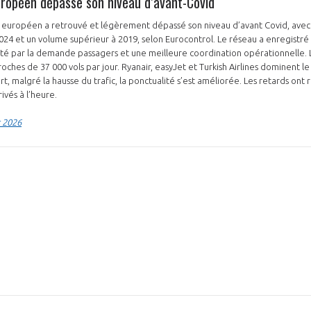
européen dépasse son niveau d’avant-Covid
en européen a retrouvé et légèrement dépassé son niveau d’avant Covid, avec 1
2024 et un volume supérieur à 2019, selon Eurocontrol. Le réseau a enregistr
rté par la demande passagers et une meilleure coordination opérationnelle. 
NON
OUI
roches de 37 000 vols par jour. Ryanair, easyJet et Turkish Airlines dominent l
, malgré la hausse du trafic, la ponctualité s’est améliorée. Les retards ont 
rivés à l’heure.
r 2026
Découvrez les avantages d'adhérer au 
données sectorielles, p
DEMANDE D’ADH