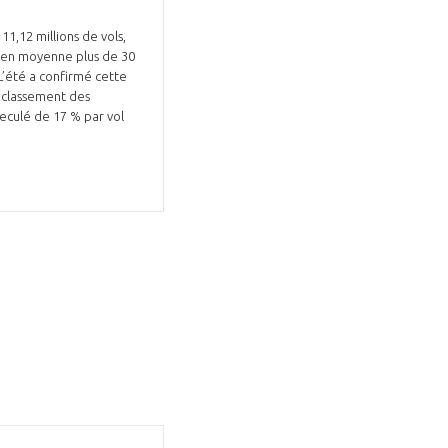
1,12 millions de vols,
é en moyenne plus de 30
L’été a confirmé cette
e classement des
reculé de 17 % par vol
GIFAS. Rencontres, salons,
rogrammes ...
ÉSION