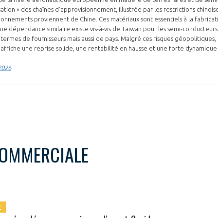
tion » des chaînes d’approvisionnement, illustrée par les restrictions chinoises
onnements proviennent de Chine. Ces matériaux sont essentiels à la fabrica
 dépendance similaire existe vis-à-vis de Taïwan pour les semi-conducteurs
termes de fournisseurs mais aussi de pays. Malgré ces risques géopolitiques, 
affiche une reprise solide, une rentabilité en hausse et une forte dynamique
2026
PAS ENCORE ADH
VOUS ÊTES UN PROFESSIONN
nger et assurez la
Rejoignez une filière d’excellen
 l’international
réseau au sein d’un écosystème
COMMERCIALE
DEMANDE D’ADHÉSION
E
Avez-vous un statut de droit français ?