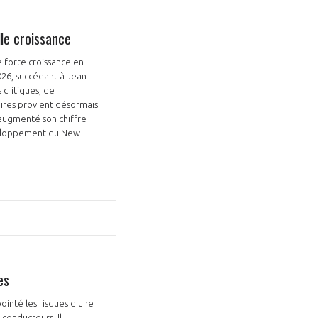
lle croissance
e forte croissance en
026, succédant à Jean-
 critiques, de
faires provient désormais
 augmenté son chiffre
éveloppement du New
es
ointé les risques d'une
conducteurs. Il