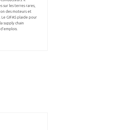
 sur les terres rares,
tion des moteurs et
. Le GIFAS plaide pour
la supply chain
 d’emplois.
Fermer
la
ÉRENT ?
modale
Fermer
membre
la
EL DE LA FILIÈRE ?
modale
membre
ce et développez votre
Apportez votre savoir-faire à la
 intégré et cohérent
défense de vos