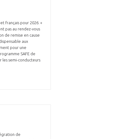
et français pour 2026. «
ent pas au rendez-vous
tion de remise en cause
ndispensable aux
lement pour une
e programme SAFE de
ur les semi-conducteurs
tégration de