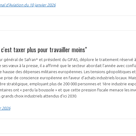
al d’Aviation du 10 janvier 2026
 c'est taxer plus pour travailler moins"
eur général de Safran* et président du GIFAS, déplore le traitement réservé à 
e ses vœux à la presse, il a affirmé que le secteur abordait l’année avec confi
te hausse des dépenses militaires européennes. Les tensions géopolitiques et
 prise de conscience européenne en faveur d’achats industriels locaux. Mais
lière stratégique, employant plus de 200 000 personnes et 1ère industrie expor
taires ont « perdu la boussole » et que cette pression fiscale menace les in
 grands choix industriels attendus d’ici 2030.
r 2026