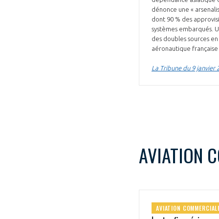
dénonce une « arsenalisa
dont 90 % des approvisi
systèmes embarqués. Une
des doubles sources en 
aéronautique française 
La Tribune du 9 janvier 
VOUS ÊTES
ADHÉRENTS
Développez votre activité à l’étra
pérennité de votre entreprise à
AVIATION 
AVIATION COMMERCIAL