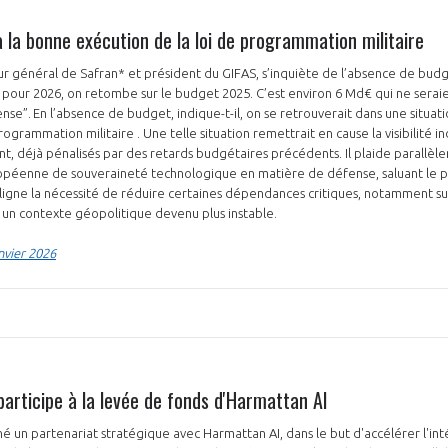
 la bonne exécution de la loi de programmation militaire
eur général de Safran* et président du GIFAS, s’inquiète de l’absence de budg
 pour 2026, on retombe sur le budget 2025. C’est environ 6 Md€ qui ne serai
ense”. En l’absence de budget, indique-t-il, on se retrouverait dans une situa
ogrammation militaire . Une telle situation remettrait en cause la visibilité i
nt, déjà pénalisés par des retards budgétaires précédents. Il plaide parallè
ropéenne de souveraineté technologique en matière de défense, saluant l
ouligne la nécessité de réduire certaines dépendances critiques, notamment s
ns un contexte géopolitique devenu plus instable.
nvier 2026
participe à la levée de fonds d'Harmattan AI
gné un partenariat stratégique avec Harmattan AI, dans le but d'accélérer l'in