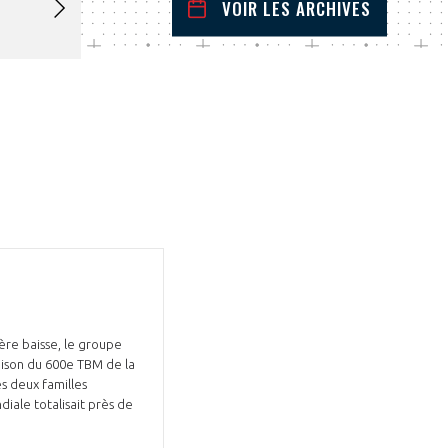
VOIR LES ARCHIVES
janvier
2026
 Précédent
Mois Suivant
L
M
M
J
V
S
D
1
2
3
4
5
6
7
8
9
10
11
12
13
14
15
16
17
18
19
20
21
22
23
24
25
26
27
28
29
30
31
ère baisse, le groupe
raison du 600e TBM de la
es deux familles
diale totalisait près de