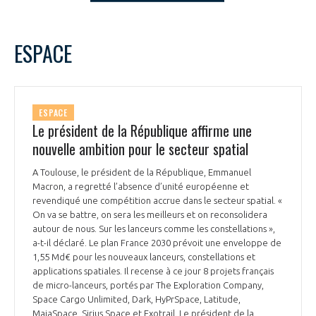
LE GIFAS
NON
OUI
t
Rejoignez une filière d’excellence et développez
decembre
2023
Mois Précédent
Mois 
ESPACE
 à
votre réseau au sein d’un écosystème intégré et
L
M
M
J
V
S
D
PRÉSENTATION
cohérent
1
2
3
4
5
6
7
8
9
10
NOTRE VISION
ESPACE
ORGANISATION
11
12
13
14
15
16
17
Le président de la République affirme une
18
19
20
21
22
23
24
nouvelle ambition pour le secteur spatial
NOS MISSIONS
LE CONSEIL DU GIFAS
25
26
27
28
29
30
31
FONCTIONNEMENT
A Toulouse, le président de la République, Emmanuel
Macron, a regretté l’absence d’unité européenne et
NOTRE HISTOIRE
L’ÉQUIPE DU GIFAS
revendiqué une compétition accrue dans le secteur spatial. «
GEADS
ACCOMPAGNEMENT DE NOS ADHÉRENTS
On va se battre, on sera les meilleurs et on reconsolidera
autour de nous. Sur les lanceurs comme les constellations »,
NOS RÉSEAUX À L'INTERNATIONAL
a-t-il déclaré. Le plan France 2030 prévoit une enveloppe de
COMITÉ AERO PME
LES PROGRAMMES DU GIFAS
LA MÉDIATION
1,55 Md€ pour les nouveaux lanceurs, constellations et
applications spatiales. Il recense à ce jour 8 projets français
Découvrez les avantages d'adhérer au GIFAS.
STARTAIR
de micro-lanceurs, portés par The Exploration Company,
UN ÉCOSYSTÈME INTÉGRÉ ET COHÉRENT
LA MÉDIATION DANS LA FILIÈRE AÉRONAUTIQUE ET SPATIALE
Rencontres, salons, données sectorielles,
Space Cargo Unlimited, Dark, HyPrSpace, Latitude,
LE SALON DU BOURGET
MaiaSpace, Sirius Space et Exotrail. Le président de la