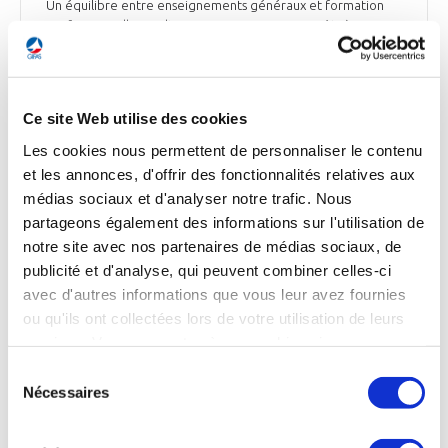
Un équilibre entre enseignements généraux et formation
professionnelle en alternance. Nous sommes prêts à
apporter beaucoup. Des stages de meilleure qualité. Plus de
contrats d'apprentissage. Plus d'attention aux diplômés des
premiers niveaux de qualification. Moins de préjugés qui
éloignent encore trop souvent les filles des métiers
Ce site Web utilise des cookies
industriels », indique le texte.
Les cookies nous permettent de personnaliser le contenu
La Tribune du 12 décembre
et les annonces, d'offrir des fonctionnalités relatives aux
médias sociaux et d'analyser notre trafic. Nous
partageons également des informations sur l'utilisation de
notre site avec nos partenaires de médias sociaux, de
EMPLOI
publicité et d'analyse, qui peuvent combiner celles-ci
« La réforme des lycées professionnels est
avec d'autres informations que vous leur avez fournies
vitale pour l'industrie », selon Alexandre
ou qu'ils ont collectées lors de votre utilisation de leurs
Saubot
services. Vous consentez à nos cookies si vous
continuez à utiliser notre site Web.
Sélection
Alexandre Saubot, directeur général du groupe Haulotte et
Nécessaires
du
président de France Industrie, accorde un entretien aux
Echos. La réforme des lycées professionnels souhaitée par le
consentement
gouvernement est à ses yeux « indispensable pour notre