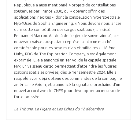
programmes ...
COMMISSIONS ET COMITÉS
République a aussi mentionné 4 projets de constellations
POURQUOI DEVENIR MEMBRE ?
L'OBSERVATOIRE
LE MÉDIATEUR DE LA FILIÈRE AÉRONAUTIQUE ET SPATIALE
soutenues par France 2030, qui « doivent offrir des
applications inédites », dont la constellation hyperspectrale
DEMANDE D’ADHÉSION
Hyp4Uses de Sophia Engineering. « Nous devons nous lancer
MÉDIATION ET CHARTE D’ENGAGEMENT SUR LES RELATIONS ENTRE
dans cette compétition des cargos spatiaux », a insisté
CLIENTS ET FOURNISSEURS
Emmanuel Macron. Au-delà de l'enjeu de souveraineté, ces
CHIFFRES CLÉS
nouveaux vaisseaux spatiaux représentent « un marché
considérable pour les besoins civils et militaires ». Hélène
LA MÉDIATION AU-DELÀ DE LA FILIÈRE AÉRONAUTIQUE ET SPATIALE
Huby, PDG de The Exploration Company, s’est également
LES ENJEUX
exprimée. Elle a annoncé un 1er vol de la capsule spatiale
Nyx, un vaisseau cargo permettant d'atteindre les futures
PRENDRE CONTACT AVEC LE MÉDIATEUR DE LA FILIÈRE
stations spatiales privées, dès le 1er semestre 2024. Elle a
COMPÉTITIVITÉ
LES PUBLICATIONS
rappelé avoir déjà obtenu des commandes de la compagnie
américaine Axiom, et a annoncé la signature prochaine d'un
nouvel accord avec le CNES pour développer un moteur de
EMPLOI & FORMATION
DOCUMENTS & BROCHURES
forte poussée.
La Tribune, Le Figaro et Les Echos du 12 décembre
ENVIRONNEMENT
RAPPORTS D'ACTIVITÉS
INNOVATION