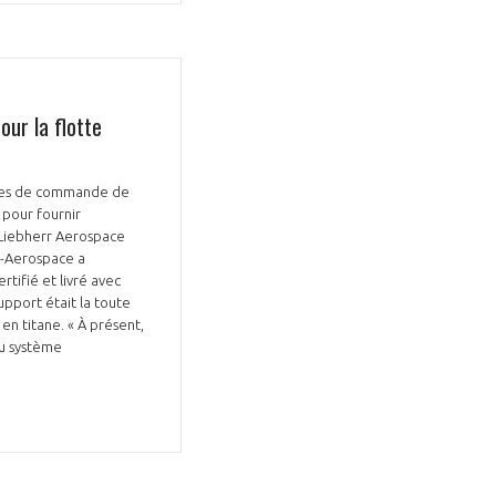
ur la flotte
èmes de commande de
s pour fournir
r Liebherr Aerospace
r-Aerospace a
tifié et livré avec
upport était la toute
en titane. « À présent,
du système