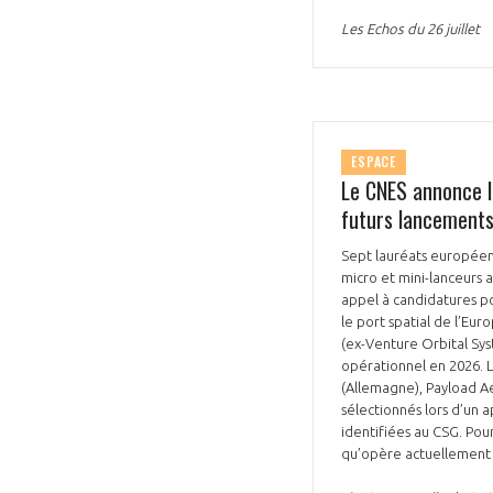
Les Echos du 26 juillet
ESPACE
Le CNES annonce l
futurs lancements
Sept lauréats européens
micro et mini-lanceurs a
appel à candidatures pou
le port spatial de l’Eur
(ex-Venture Orbital Sys
opérationnel en 2026. L
(Allemagne), Payload A
sélectionnés lors d’un 
identifiées au CSG. Pou
qu’opère actuellement l