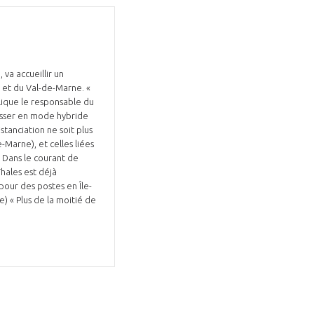
va accueillir un
 et du Val-de-Marne. «
Fermer
plique le responsable du
la
ÉRENT ?
passer en mode hybride
modale
Fermer
stanciation ne soit plus
membre
la
EL DE LA FILIÈRE ?
-Marne), et celles liées
modale
 Dans le courant de
membre
Thales est déjà
ce et développez votre
Apportez votre savoir-faire à la
 pour des postes en Île-
) « Plus de la moitié de
 intégré et cohérent
défense de vos