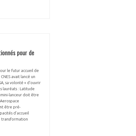
tionnés pour de
ur le futur accueil de
e CNES avait lancé un
A, sa volonté « d'ouvrir
 lauréats : Latitude
 mini-lanceur doit être
r Aerospace
nt être pré-
acités d’accueil
a transformation