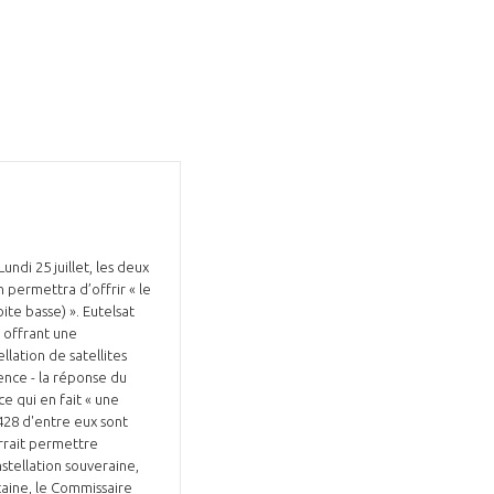
GIFAS. Rencontres, salons,
rogrammes ...
ndi 25 juillet, les deux
ÉSION
 permettra d’offrir « le
ite basse) ». Eutelsat
t offrant une
llation de satellites
tence - la réponse du
e qui en fait « une
428 d'entre eux sont
urrait permettre
tellation souveraine,
icaine, le Commissaire