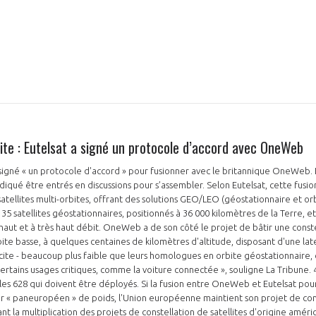
NON
OUI
Découvrez les avantages d'adhérer au 
lite : Eutelsat a signé un protocole d’accord avec OneWeb
données sectorielles, p
signé « un protocole d'accord » pour fusionner avec le britannique OneWeb. Lu
DEMANDE D’ADH
iqué être entrés en discussions pour s’assembler. Selon Eutelsat, cette fusion
tellites multi-orbites, offrant des solutions GEO/LEO (géostationnaire et orb
35 satellites géostationnaires, positionnés à 36 000 kilomètres de la Terre, e
haut et à très haut débit. OneWeb a de son côté le projet de bâtir une conste
rbite basse, à quelques centaines de kilomètres d'altitude, disposant d'une la
icite - beaucoup plus faible que leurs homologues en orbite géostationnaire, c
certains usages critiques, comme la voiture connectée », souligne La Tribune. 
 les 628 qui doivent être déployés. Si la fusion entre OneWeb et Eutelsat po
r « paneuropéen » de poids, l'Union européenne maintient son projet de cons
nt la multiplication des projets de constellation de satellites d'origine amér