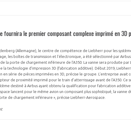
e fournira le premier composant complexe imprimé en 3D po
ndenberg (Allemagne), le centre de compétence de Liebherr pour les syst
issage, les boîtes de transmission et l’électronique, a été sélectionné par Airbu
e de la porte de chargement inférieure de l’A350. La vanne sera produite pa
 la technologie d’impression 3D (fabrication additive). Début 2019, Liebher
en série de pièces imprimées en 3D, précise le groupe. L’entreprise avait cer
pteur de proximité imprimé pour le train d’atterrissage avant de l’A350. Ce s
tème destiné à Airbus ayant obtenu la qualification pour fabrication additive 
ospace lancent pour le même avion un composant plus sophistiqué, la vanne 
orte de chargement inférieure », précise Liebherr-Aerospace.
et