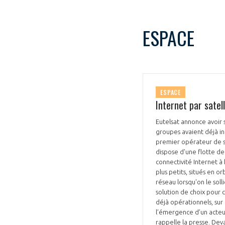
CONNEXION
ESPACE
ESPACE
Internet par satel
Eutelsat annonce avoir 
groupes avaient déjà ind
premier opérateur de sa
dispose d'une flotte de 
connectivité Internet à 
plus petits, situés en o
réseau lorsqu'on le soll
solution de choix pour 
déjà opérationnels, sur
l’émergence d’un acteu
rappelle la presse. Deva