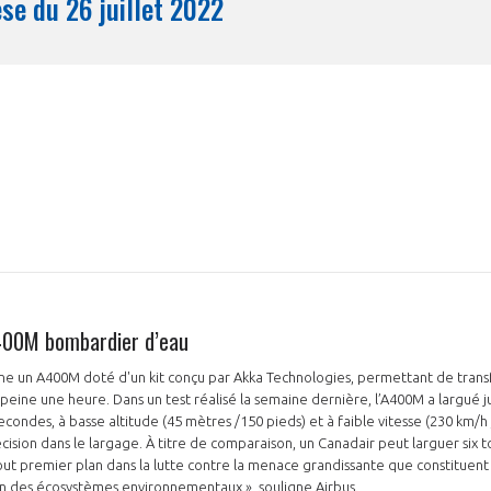
Synthèse du 26 juillet 2022
Mois
A400M bombardier d’eau
ne un A400M doté d'un kit conçu par Akka Technologies, permettant de trans
eine une heure. Dans un test réalisé la semaine dernière, l’A400M a largué j
condes, à basse altitude (45 mètres /150 pieds) et à faible vitesse (230 km/h 
sion dans le largage. À titre de comparaison, un Canadair peut larguer six t
out premier plan dans la lutte contre la menace grandissante que constituent l
on des écosystèmes environnementaux », souligne Airbus.