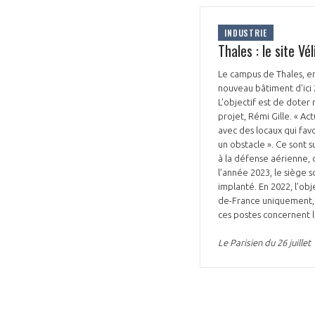
INDUSTRIE
Thales : le site V
Le campus de Thales, ent
nouveau bâtiment d’ici 
L’objectif est de doter
VOUS ÊTES
projet, Rémi Gille. « Ac
avec des locaux qui favo
ADHÉRENTS
un obstacle ». Ce sont s
à la défense aérienne,
l’année 2023, le siège s
Développez votre activité à l’étra
implanté. En 2022, l’obj
de-France uniquement, s
pérennité de votre entreprise à
ces postes concernent le
Le Parisien du 26 juillet