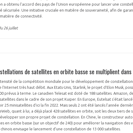
n a obtenu l'accord des pays de l'Union européenne pour lancer une conste
té sécurisée. Une initiative cruciale en matière de souveraineté, afin de gara
matière de connectivité.
 26 juillet
stellations de satellites en orbite basse se multiplient dan
intensité de la compétition mondiale pour le développement de constellation
l'Internet très haut débit. Aux Etats-Unis, Starlink, le projet d'Elon Musk, pos
 000 prévus à terme. Le canadien Telesat est doté de 188 satellites. Amazon, d
satellites dans le cadre de son projet Kuiper. En Europe, Eutelsat s'était lancé
ir 25 minisatellites d'ici la fin 2022. Mais seuls 2 ont été lancés l'année derni
b, quant à lui, a déjà placé 428 satellites en orbite, soit les deux tiers de s
velopper son propre projet de constellation. En Chine, le constructeur auto
lites en orbite basse (sur un objectif de 240) pour améliorer la navigation des
chinois envisage le lancement d’une constellation de 13 000 satellites.