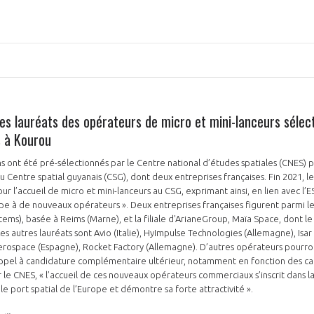
es lauréats des opérateurs de micro et mini-lanceurs sélec
 à Kourou
 ont été pré-sélectionnés par le Centre national d’études spatiales (CNES) po
u Centre spatial guyanais (CSG), dont deux entreprises françaises. Fin 2021, l
r l’accueil de micro et mini-lanceurs au CSG, exprimant ainsi, en lien avec l’ES
ope à de nouveaux opérateurs ». Deux entreprises françaises figurent parmi les
tems), basée à Reims (Marne), et la filiale d'ArianeGroup, Maïa Space, dont le
es autres lauréats sont Avio (Italie), HyImpulse Technologies (Allemagne), Isa
erospace (Espagne), Rocket Factory (Allemagne). D’autres opérateurs pourro
appel à candidature complémentaire ultérieur, notamment en fonction des cap
r le CNES, « l’accueil de ces nouveaux opérateurs commerciaux s’inscrit dans l
e port spatial de l’Europe et démontre sa forte attractivité ».