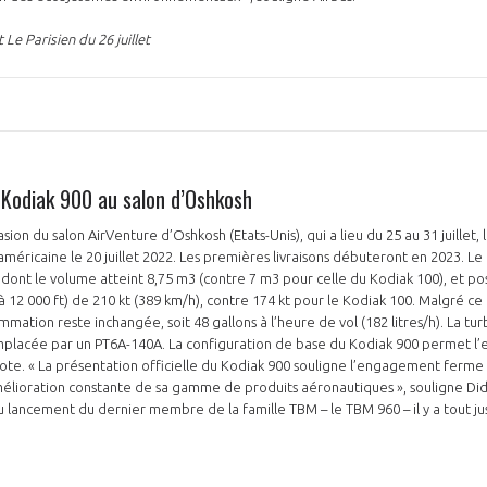
Le Parisien du 26 juillet
 Kodiak 900 au salon d’Oshkosh
sion du salon AirVenture d’Oshkosh (Etats-Unis), qui a lieu du 25 au 31 juillet, 
 américaine le 20 juillet 2022. Les premières livraisons débuteront en 2023. L
dont le volume atteint 8,75 m3 (contre 7 m3 pour celle du Kodiak 100), et po
à 12 000 ft) de 210 kt (389 km/h), contre 174 kt pour le Kodiak 100. Malgré ce
mation reste inchangée, soit 48 gallons à l’heure de vol (182 litres/h). La tu
placée par un PT6A-140A. La configuration de base du Kodiak 900 permet l
lote. « La présentation officielle du Kodiak 900 souligne l’engagement ferme
mélioration constante de sa gamme de produits aéronautiques », souligne Di
 au lancement du dernier membre de la famille TBM – le TBM 960 – il y a tout jus