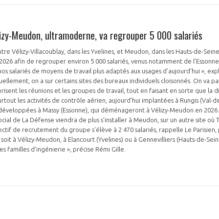
élizy-Meudon, ultramoderne, va regrouper 5 000 salariés
re Vélizy-Villacoublay, dans les Yvelines, et Meudon, dans les Hauts-de-Seine, 
2026 afin de regrouper environ 5 000 salariés, venus notamment de l’Essonne
 nos salariés de moyens de travail plus adaptés aux usages d’aujourd’hui », ex
PAS ENCORE ADH
tuellement, on a sur certains sites des bureaux individuels cloisonnés. On va 
risent les réunions et les groupes de travail, tout en faisant en sorte que la di
VOUS ÊTES UN PROFESSIONN
urtout les activités de contrôle aérien, aujourd’hui implantées à Rungis (Val-de
 développées à Massy (Essonne), qui déménageront à Vélizy-Meudon en 2026.
ocial de La Défense viendra de plus s’installer à Meudon, sur un autre site où 
nger et assurez la
Rejoignez une filière d’excellen
ectif de recrutement du groupe s’élève à 2 470 salariés, rappelle Le Parisien,
oit à Vélizy-Meudon, à Elancourt (Yvelines) ou à Gennevilliers (Hauts-de-Seine
 l’international
réseau au sein d’un écosystème
s familles d’ingénierie », précise Rémi Gille.
DEMANDE D’ADHÉSION
Avez-vous un statut de droit français ?