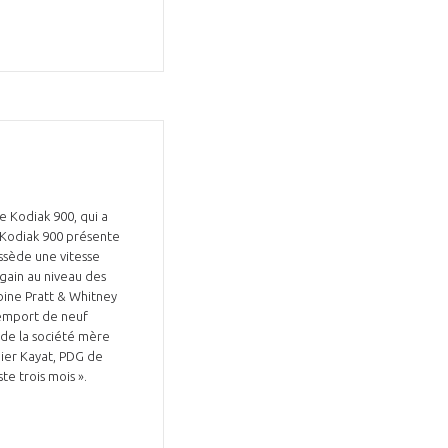
le Kodiak 900, qui a
e Kodiak 900 présente
ssède une vitesse
 gain au niveau des
rbine Pratt & Whitney
’emport de neuf
 de la société mère
dier Kayat, PDG de
te trois mois ».