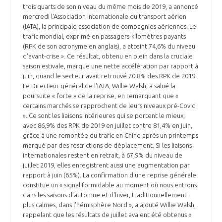
trois quarts de son niveau du même mois de 2019, a annoncé
mercredi l'Association internationale du transport aérien
(IATA), la principale association de compagnies aériennes. Le
trafic mondial, exprimé en passagers-kilomètres payants
(RPK de son acronyme en anglais), a atteint 74,6% du niveau
d'avant-crise ». Ce résultat, obtenu en plein dans la cruciale
saison estivale, marque une nette accélération par rapport à
juin, quand le secteur avait retrouvé 70,8% des RPK de 2019.
Le Directeur général de l'IATA, Willie Walsh, a salué la
poursuite « forte » de la reprise, en remarquant que «
certains marchés se rapprochent de leurs niveaux pré-Covid
». Ce sont les liaisons intérieures qui se portent le mieux,
avec 86,9% des RPK de 2019 en juillet contre 81,4% en juin,
grâce à une remontée du trafic en Chine après un printemps
marqué par des restrictions de déplacement. Si les liaisons
internationales restent en retrait, à 67,9% du niveau de
juillet 2019, elles enregistrent aussi une augmentation par
rapport à juin (65%). La confirmation d'une reprise générale
constitue un « signal formidable au moment où nous entrons
dans les saisons d'automne et d'hiver, traditionnellement
plus calmes, dans l'hémisphère Nord », a ajouté Willie Walsh,
rappelant que les résultats de juillet avaient été obtenus «