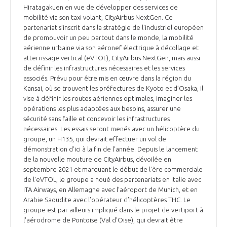
Hiratagakuen en vue de développer des services de
mobilité via son taxi volant, CityAirbus NextGen. Ce
partenariat s’inscrit dans la stratégie de l’industriel européen
de promouvoir un peu partout dans le monde, la mobilité
aérienne urbaine via son aéronef électrique à décollage et
atterrissage vertical (eVTOL), CityAirbus NextGen, mais aussi
de définir les infrastructures nécessaires et les services
associés. Prévu pour être mis en œuvre dans la région du
Kansai, où se trouvent les préfectures de Kyoto et d’Osaka, il
vise à définir les routes aériennes optimales, imaginer les
opérations les plus adaptées aux besoins, assurer une
sécurité sans faille et concevoir les infrastructures
nécessaires. Les essais seront menés avec un hélicoptère du
groupe, un H135, qui devrait effectuer un vol de
démonstration d’ici à la fin de l’année. Depuis le lancement
de la nouvelle mouture de CityAirbus, dévoilée en
septembre 2021 et marquant le début de l’ère commerciale
de l'eVTOL, le groupe a noué des partenariats en Italie avec
ITA Airways, en Allemagne avec l’aéroport de Munich, et en
Arabie Saoudite avec l’opérateur d’hélicoptères THC. Le
groupe est par ailleurs impliqué dans le projet de vertiport à
l'aérodrome de Pontoise (Val d'Oise), qui devrait être