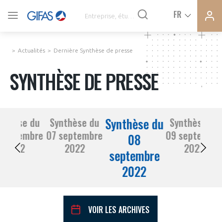
Ferme
Ferme
FR
VOUS ÊTES ADHÉRENTS
la
la
modal
modal
memb
memb
Actualités
Dernière Synthèse de presse
ACTUALITÉS
SYNTHÈSE DE PRESSE
À LA UNE
Synthèse du
nthèse du
Synthèse du
Synthèse du
DEMANDE D’ADHÉSION
 septembre
07 septembre
09 septembr
SYNTHÈSE DE PRESSE
08
2022
2022
2022
septembre
CONNEXION
2022
AGENDA
Avez-vous un statut de droit français ?
PAS ENCORE ADHÉRENT ?
COMMUNIQUÉS DE PRESSE
VOIR LES ARCHIVES
VOUS ÊTES UN PROFESSIONNEL DE LA FILIÈRE ?