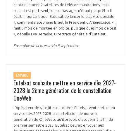
programmes ...
COMMISSIONS ET COMITÉS
habituellement 2 satellites de télécommunications, mais
POURQUOI DEVENIR MEMBRE ?
L'OBSERVATOIRE
LE MÉDIATEUR DE LA FILIÈRE AÉRONAUTIQUE ET SPATIALE
celui-ci est parti seul, son co-passager n'étant pas prêt. « Il
était important pour Eutelsat de lancer le plus vite possible
DEMANDE D’ADHÉSION
», commente Stéphane Israël, le Président d'Arianespace. « Il
MÉDIATION ET CHARTE D’ENGAGEMENT SUR LES RELATIONS ENTRE
faut 5 mois de montée en orbite, puis quelques mois de test
CLIENTS ET FOURNISSEURS
», détaille Eva Berneke, Directrice générale d'Eutelsat.
CHIFFRES CLÉS
Ensemble de la presse du 8 septembre
LA MÉDIATION AU-DELÀ DE LA FILIÈRE AÉRONAUTIQUE ET SPATIALE
LES ENJEUX
PRENDRE CONTACT AVEC LE MÉDIATEUR DE LA FILIÈRE
COMPÉTITIVITÉ
LES PUBLICATIONS
ESPACE
Eutelsat souhaite mettre en service dès 2027-
2028 la 2ème génération de la constellation
EMPLOI & FORMATION
DOCUMENTS & BROCHURES
OneWeb
ENVIRONNEMENT
L'opérateur de satellites européen Eutelsat veut mettre en
RAPPORTS D'ACTIVITÉS
service dès 2027-2028 la constellation de nouvelle
génération de OneWeb, qu’il prévoit d’acquérir à la fin du
INNOVATION
premier semestre 2023. Eutelsat devrait envoyer aux
fournisseurs intéressés les RFP (Request for proposal) d'ici «