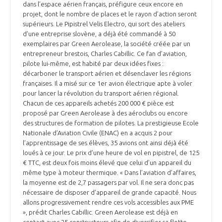
dans l’espace aérien français, préfigure ceux encore en
projet, dont le nombre de places et le rayon d’action seront
supérieurs. Le Pipistrel Velis Electro, qui sort des ateliers
d’une entreprise slovène, a déjà été commandé à 50
exemplaires par Green Aerolease, la société créée par un
entrepreneur brestois, Charles Cabillic. Ce fan d’aviation,
pilote lui-même, est habité par deux idées fixes :
décarboner le transport aérien et désenclaver les régions
françaises. Il a misé sur ce 1er avion électrique apte à voler
pour lancer la révolution du transport aérien régional.
Chacun de ces appareils achetés 200 000 € pièce est
proposé par Green Aerolease à des aéroclubs ou encore
des structures de formation de pilotes. La prestigieuse Ecole
Nationale d’Aviation Civile (ENAC) en a acquis 2 pour
l’apprentissage de ses élèves, 35 avions ont ainsi déjà été
loués à ce jour. Le prix d’une heure de vol en pipistrel, de 125
€ TTC, est deux fois moins élevé que celui d’un appareil du
même type à moteur thermique. « Dans l’aviation d’affaires,
la moyenne est de 2,7 passagers par vol. Il ne sera donc pas
nécessaire de disposer d’appareil de grande capacité. Nous
allons progressivement rendre ces vols accessibles aux PME
», prédit Charles Cabillic. Green Aerolease est déjà en
contact avec 25 constructeurs afin de diversifier sa flotte.