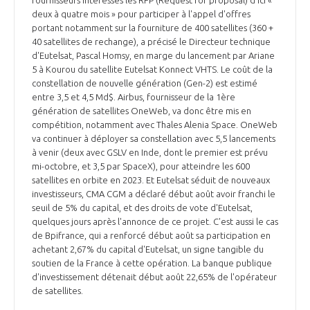
deux à quatre mois » pour participer à l'appel d'offres
INTERNATIONALISATION
portant notamment sur la fourniture de 400 satellites (360 +
40 satellites de rechange), a précisé le Directeur technique
d'Eutelsat, Pascal Homsy, en marge du lancement par Ariane
5 à Kourou du satellite Eutelsat Konnect VHTS. Le coût de la
constellation de nouvelle génération (Gen-2) est estimé
entre 3,5 et 4,5 Md$. Airbus, fournisseur de la 1ère
génération de satellites OneWeb, va donc être mis en
compétition, notamment avec Thales Alenia Space. OneWeb
va continuer à déployer sa constellation avec 5,5 lancements
à venir (deux avec GSLV en Inde, dont le premier est prévu
mi-octobre, et 3,5 par SpaceX), pour atteindre les 600
satellites en orbite en 2023. Et Eutelsat séduit de nouveaux
investisseurs, CMA CGM a déclaré début août avoir franchi le
seuil de 5% du capital, et des droits de vote d'Eutelsat,
quelques jours après l'annonce de ce projet. C'est aussi le cas
de Bpifrance, qui a renforcé début août sa participation en
achetant 2,67% du capital d'Eutelsat, un signe tangible du
soutien de la France à cette opération. La banque publique
d'investissement détenait début août 22,65% de l'opérateur
de satellites.