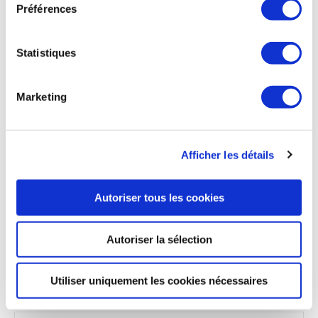
autour de l’A320, ainsi que pour les avions de Dassault, le
Préférences
Rafale et les jets d’affaires, que cette usine doit recruter
une quarantaine de personnes en production, «
essentiellement des usineurs déjà formés, et des monteurs,
Statistiques
que nous formons nous-mêmes », décrypte Philippe Zelus.
Une douzaine de postes en apprentissage ont par ailleurs
été pourvus pour cette rentrée. D’ici l’an prochain, le
Marketing
principal site industriel de Châteaudun prévoit d’atteindre
350 salariés permanents, soit une progression de 16%. «
Nous sommes déjà passés en rythme 3x8 depuis un an. Les
recrutements s’imposent pour augmenter la production »,
Afficher les détails
explique Philippe Zelus.
Le Parisien du 8 septembre
Autoriser tous les cookies
Autoriser la sélection
INDUSTRIE
Utiliser uniquement les cookies nécessaires