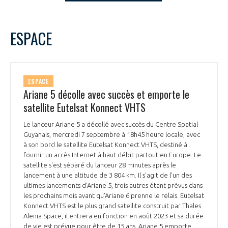
LE GIFAS
NON
OUI
t
Rejoignez une filière d’excellence et développez
septembre
2022
Mois Précédent
Mois 
ESPACE
 à
votre réseau au sein d’un écosystème intégré et
L
M
M
J
V
S
D
PRÉSENTATION
cohérent
1
2
3
4
5
6
7
8
9
10
11
NOTRE VISION
ESPACE
ORGANISATION
12
13
14
15
16
17
18
Ariane 5 décolle avec succès et emporte le
19
20
21
22
23
24
25
satellite Eutelsat Konnect VHTS
NOS MISSIONS
LE CONSEIL DU GIFAS
26
27
28
29
30
FONCTIONNEMENT
Le lanceur Ariane 5 a décollé avec succès du Centre Spatial
Guyanais, mercredi 7 septembre à 18h45 heure locale, avec
NOTRE HISTOIRE
L’ÉQUIPE DU GIFAS
à son bord le satellite Eutelsat Konnect VHTS, destiné à
GEADS
ACCOMPAGNEMENT DE NOS ADHÉRENTS
fournir un accès Internet à haut débit partout en Europe. Le
satellite s'est séparé du lanceur 28 minutes après le
NOS RÉSEAUX À L'INTERNATIONAL
lancement à une altitude de 3 804 km. Il s'agit de l'un des
COMITÉ AERO PME
LES PROGRAMMES DU GIFAS
LA MÉDIATION
ultimes lancements d'Ariane 5, trois autres étant prévus dans
les prochains mois avant qu'Ariane 6 prenne le relais. Eutelsat
Découvrez les avantages d'adhérer au GIFAS.
STARTAIR
Konnect VHTS est le plus grand satellite construit par Thales
UN ÉCOSYSTÈME INTÉGRÉ ET COHÉRENT
LA MÉDIATION DANS LA FILIÈRE AÉRONAUTIQUE ET SPATIALE
Rencontres, salons, données sectorielles,
Alenia Space, il entrera en fonction en août 2023 et sa durée
LE SALON DU BOURGET
de vie est prévue pour être de 15 ans. Ariane 5 emporte