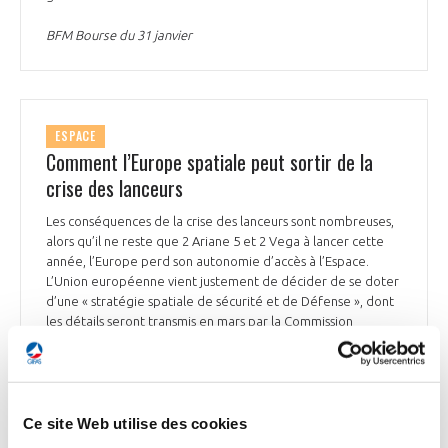
BFM Bourse du 31 janvier
ESPACE
Comment l’Europe spatiale peut sortir de la
crise des lanceurs
Les conséquences de la crise des lanceurs sont nombreuses,
alors qu’il ne reste que 2 Ariane 5 et 2 Vega à lancer cette
année, l’Europe perd son autonomie d’accès à l’Espace.
L’Union européenne vient justement de décider de se doter
d’une « stratégie spatiale de sécurité et de Défense », dont
les détails seront transmis en mars par la Commission
européenne. « Nous avons 2 années de faible cadence
devant nous. Vega C ne pourra probablement retrouver sa
pleine capacité qu’en 2024, et Ariane 6 atteindra son rythme
de croisière dès 2025 », reconnaît Stéphane Israël, Président
d’Arianespace. La dernière Ariane 5 a été assemblée en 2022
Ce site Web utilise des cookies
et 5 Ariane 6 sont en cours de production. « Tout a été revu