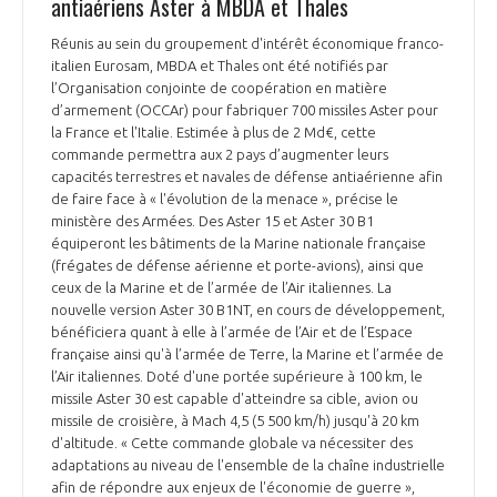
antiaériens Aster à MBDA et Thales
Réunis au sein du groupement d'intérêt économique franco-
italien Eurosam, MBDA et Thales ont été notifiés par
l’Organisation conjointe de coopération en matière
d’armement (OCCAr) pour fabriquer 700 missiles Aster pour
la France et l'Italie. Estimée à plus de 2 Md€, cette
commande permettra aux 2 pays d’augmenter leurs
capacités terrestres et navales de défense antiaérienne afin
de faire face à « l'évolution de la menace », précise le
ministère des Armées. Des Aster 15 et Aster 30 B1
équiperont les bâtiments de la Marine nationale française
(frégates de défense aérienne et porte-avions), ainsi que
ceux de la Marine et de l’armée de l’Air italiennes. La
nouvelle version Aster 30 B1NT, en cours de développement,
bénéficiera quant à elle à l’armée de l’Air et de l’Espace
française ainsi qu'à l’armée de Terre, la Marine et l’armée de
l’Air italiennes. Doté d'une portée supérieure à 100 km, le
missile Aster 30 est capable d'atteindre sa cible, avion ou
missile de croisière, à Mach 4,5 (5 500 km/h) jusqu'à 20 km
d'altitude. « Cette commande globale va nécessiter des
adaptations au niveau de l'ensemble de la chaîne industrielle
afin de répondre aux enjeux de l'économie de guerre »,