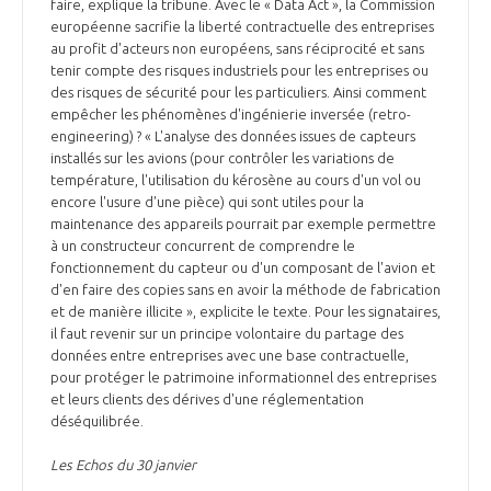
programmes ...
faire, explique la tribune. Avec le « Data Act », la Commission
COMMISSIONS ET COMITÉS
POURQUOI DEVENIR MEMBRE ?
européenne sacrifie la liberté contractuelle des entreprises
L'OBSERVATOIRE
LE MÉDIATEUR DE LA FILIÈRE AÉRONAUTIQUE ET SPATIALE
au profit d'acteurs non européens, sans réciprocité et sans
DEMANDE D’ADHÉSION
tenir compte des risques industriels pour les entreprises ou
des risques de sécurité pour les particuliers. Ainsi comment
MÉDIATION ET CHARTE D’ENGAGEMENT SUR LES RELATIONS ENTRE
empêcher les phénomènes d'ingénierie inversée (retro-
CLIENTS ET FOURNISSEURS
CHIFFRES CLÉS
engineering) ? « L'analyse des données issues de capteurs
installés sur les avions (pour contrôler les variations de
LA MÉDIATION AU-DELÀ DE LA FILIÈRE AÉRONAUTIQUE ET SPATIALE
température, l'utilisation du kérosène au cours d'un vol ou
encore l'usure d'une pièce) qui sont utiles pour la
LES ENJEUX
maintenance des appareils pourrait par exemple permettre
PRENDRE CONTACT AVEC LE MÉDIATEUR DE LA FILIÈRE
à un constructeur concurrent de comprendre le
fonctionnement du capteur ou d'un composant de l'avion et
COMPÉTITIVITÉ
LES PUBLICATIONS
d'en faire des copies sans en avoir la méthode de fabrication
et de manière illicite », explicite le texte. Pour les signataires,
EMPLOI & FORMATION
il faut revenir sur un principe volontaire du partage des
DOCUMENTS & BROCHURES
données entre entreprises avec une base contractuelle,
pour protéger le patrimoine informationnel des entreprises
ENVIRONNEMENT
et leurs clients des dérives d'une réglementation
RAPPORTS D'ACTIVITÉS
déséquilibrée.
INNOVATION
Les Echos du 30 janvier