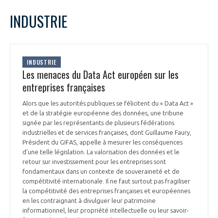
LE GIFAS
NON
OUI
janvier
2023
Mois Précédent
Mois 
t
INDUSTRIE
Rejoignez une filière d’excellence et développez
L
M
M
J
V
S
D
 à
votre réseau au sein d’un écosystème intégré et
1
PRÉSENTATION
cohérent
2
3
4
5
6
7
8
INDUSTRIE
9
10
11
12
13
14
15
Les menaces du Data Act européen sur les
NOTRE VISION
ORGANISATION
16
17
18
19
20
21
22
entreprises françaises
23
24
25
26
27
28
29
NOS MISSIONS
Alors que les autorités publiques se félicitent du « Data Act »
30
31
LE CONSEIL DU GIFAS
FONCTIONNEMENT
et de la stratégie européenne des données, une tribune
signée par les représentants de plusieurs fédérations
NOTRE HISTOIRE
industrielles et de services françaises, dont Guillaume Faury,
L’ÉQUIPE DU GIFAS
GEADS
Président du GIFAS, appelle à mesurer les conséquences
ACCOMPAGNEMENT DE NOS ADHÉRENTS
d’une telle législation. La valorisation des données et le
retour sur investissement pour les entreprises sont
NOS RÉSEAUX À L'INTERNATIONAL
COMITÉ AERO PME
fondamentaux dans un contexte de souveraineté et de
LES PROGRAMMES DU GIFAS
LA MÉDIATION
compétitivité internationale. Il ne faut surtout pas fragiliser
la compétitivité des entreprises françaises et européennes
Découvrez les avantages d'adhérer au GIFAS.
STARTAIR
UN ÉCOSYSTÈME INTÉGRÉ ET COHÉRENT
en les contraignant à divulguer leur patrimoine
LA MÉDIATION DANS LA FILIÈRE AÉRONAUTIQUE ET SPATIALE
Rencontres, salons, données sectorielles,
LE SALON DU BOURGET
informationnel, leur propriété intellectuelle ou leur savoir-