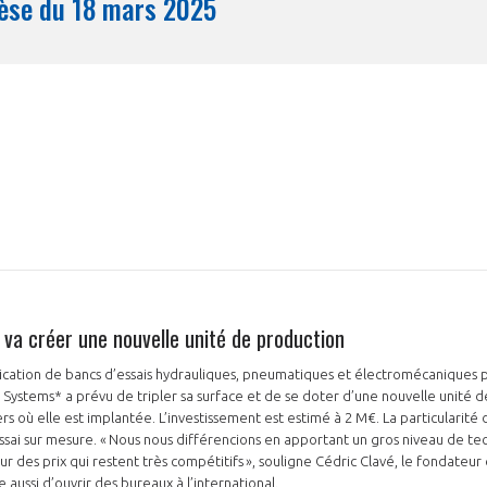
Synthèse du 18 mars 2025
Mois
va créer une nouvelle unité de production
rication de bancs d’essais hydrauliques, pneumatiques et électromécaniques 
Systems* a prévu de tripler sa surface et de se doter d’une nouvelle unité 
s où elle est implantée. L’investissement est estimé à 2 M€. La particularité 
sai sur mesure. « Nous nous différencions en apportant un gros niveau de tech
 des prix qui restent très compétitifs », souligne Cédric Clavé, le fondateur 
e aussi d’ouvrir des bureaux à l’international.