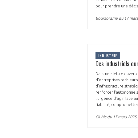
pour prendre une décisi
Boursorama du 17 mars
VOUS ÊTES
INDUSTRIE
Des industriels e
ADHÉRENTS
Dans une lettre ouvert
Développez votre activité à l’étra
d'entreprises tech euro
d'infrastructure stratég
pérennité de votre entreprise à
renforcer l'autonomie s
l'urgence d'agir face a
fiabilité, compromette
Clubic du 17 mars 2025