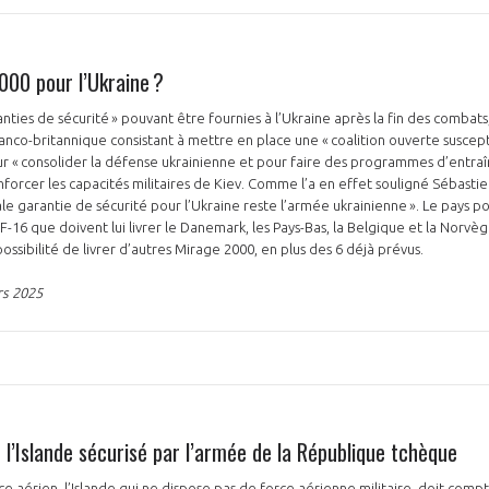
000 pour l’Ukraine ?
anties de sécurité » pouvant être fournies à l’Ukraine après la fin des comba
ranco-britannique consistant à mettre en place une « coalition ouverte suscep
ur « consolider la défense ukrainienne et pour faire des programmes d’entra
nforcer les capacités militaires de Kiev. Comme l’a en effet souligné Sébastie
ale garantie de sécurité pour l’Ukraine reste l’armée ukrainienne ». Le pays p
-16 que doivent lui livrer le Danemark, les Pays-Bas, la Belgique et la Norv
ossibilité de livrer d’autres Mirage 2000, en plus des 6 déjà prévus.
rs 2025
 l’Islande sécurisé par l’armée de la République tchèque
e aérien, l’Islande qui ne dispose pas de force aérienne militaire, doit compte