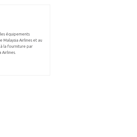
r les équipements
 Malaysia Airlines et au
à la fourniture par
 Airlines.
GIFAS. Rencontres, salons,
rogrammes ...
ÉSION