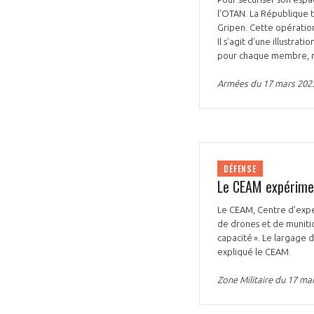
l’OTAN. La République t
Gripen. Cette opération
Il s’agit d’une illustra
pour chaque membre, mê
Armées du 17 mars 202
DÉFENSE
Le CEAM expérimen
Le CEAM, Centre d’exper
de drones et de munitio
capacité ». Le largage 
expliqué le CEAM.
Zone Militaire du 17 ma