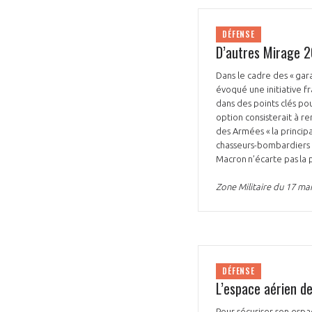
DÉFENSE
D’autres Mirage 2
Dans le cadre des « gar
évoqué une initiative f
dans des points clés po
option consisterait à re
des Armées « la princip
chasseurs-bombardiers F
Macron n’écarte pas la p
Zone Militaire du 17 ma
DÉFENSE
L’espace aérien de
Pour sécuriser son espac