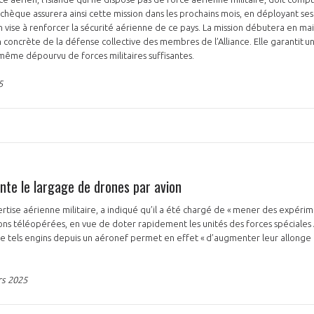
chèque assurera ainsi cette mission dans les prochains mois, en déployant se
 vise à renforcer la sécurité aérienne de ce pays. La mission débutera en mai
tion concrète de la défense collective des membres de l’Alliance. Elle garantit 
me dépourvu de forces militaires suffisantes.
5
te le largage de drones par avion
tise aérienne militaire, a indiqué qu’il a été chargé de « mener des expéri
ns téléopérées, en vue de doter rapidement les unités des forces spéciales
de tels engins depuis un aéronef permet en effet « d’augmenter leur allonge et
rs 2025