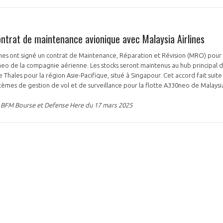
ontrat de maintenance avionique avec Malaysia Airlines
NON
OUI
lines ont signé un contrat de Maintenance, Réparation et Révision (MRO) pou
neo de la compagnie aérienne. Les stocks seront maintenus au hub principal de
Thales pour la région Asie-Pacifique, situé à Singapour. Cet accord fait suite 
stèmes de gestion de vol et de surveillance pour la flotte A330neo de Malaysia
Découvrez les avantages d'adhérer au 
données sectorielles, p
n, BFM Bourse et Defense Here du 17 mars 2025
DEMANDE D’ADH