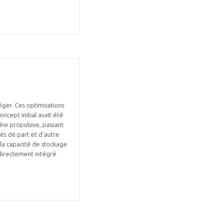
éger. Ces optimisations
ncept initial avait été
îne propulsive, passant
rés de part et d'autre
 la capacité de stockage
 directement intégré