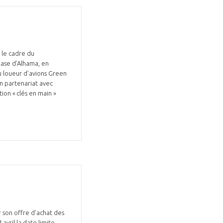
s le cadre du
base d’Alhama, en
du loueur d’avions Green
en partenariat avec
ion « clés en main »
 son offre d'achat des
vril la date limite