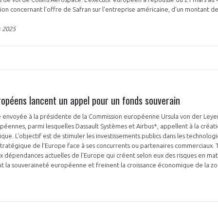
on concernant l'offre de Safran sur l'entreprise américaine, d’un montant d
 2025
PAS ENCORE ADH
uropéens lancent un appel pour un fonds souverain
VOUS ÊTES UN PROFESSIONN
e envoyée à la présidente de la Commission européenne Ursula von der Leyen
nger et assurez la
Rejoignez une filière d’excellen
péennes, parmi lesquelles Dassault Systèmes et Airbus*, appellent à la créat
ique. L'objectif est de stimuler les investissements publics dans les technolog
 l’international
réseau au sein d’un écosystème
tratégique de l’Europe face à ses concurrents ou partenaires commerciaux. 
ux dépendances actuelles de l'Europe qui créent selon eux des risques en mat
DEMANDE D’ADHÉSION
nt la souveraineté européenne et freinent la croissance économique de la z
Avez-vous un statut de droit français ?