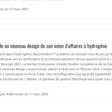
ses du 17 mars 2025
le un nouveau design de son avion d'affaires à hydrogène
électrique à hydrogène, Beyond Aero** présente un concept revu de son jet l
isive vers la certification et la commercialisation de son appareil dont le co
u Bourget 2023. La startup toulousaine compte doubler la puissance de sa cha
Le nouveau design comprend par ailleurs 4 réservoirs à 700 bars, dont 2 intég
 et 2 autres situés en bout d'aile. Une reconfiguration qui agrandit également
ne autonomie de 1 500 km. Le système de gestion thermique sera quant à lui
g et Air&Cosmos du 17 mars 2025