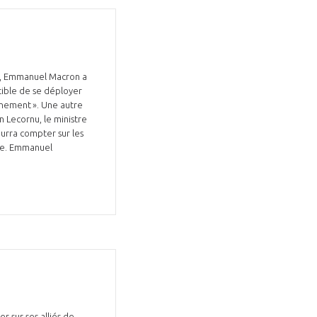
ts, Emmanuel Macron a
tible de se déployer
înement ». Une autre
n Lecornu, le ministre
ourra compter sur les
ège. Emmanuel
r sur ses alliés de