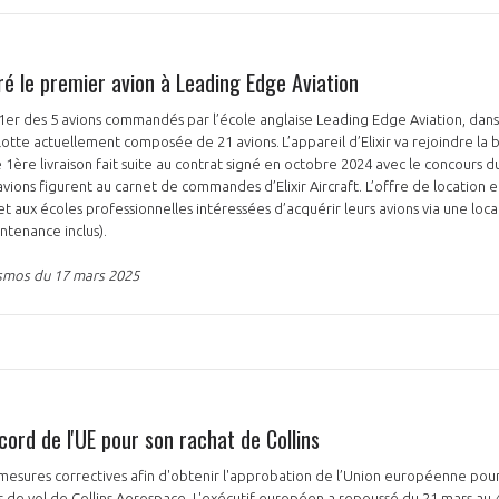
ivré le premier avion à Leading Edge Aviation
 le 1er des 5 avions commandés par l’école anglaise Leading Edge Aviation, dan
otte actuellement composée de 21 avions. L’appareil d’Elixir va rejoindre la 
 1ère livraison fait suite au contrat signé en octobre 2024 avec le concours 
avions figurent au carnet de commandes d’Elixir Aircraft. L’offre de location 
aux écoles professionnelles intéressées d’acquérir leurs avions via une locat
intenance inclus).
smos du 17 mars 2025
cord de l'UE pour son rachat de Collins
mesures correctives afin d'obtenir l'approbation de l’Union européenne pour
de vol de Collins Aerospace. L'exécutif européen a repoussé du 21 mars au 4 a