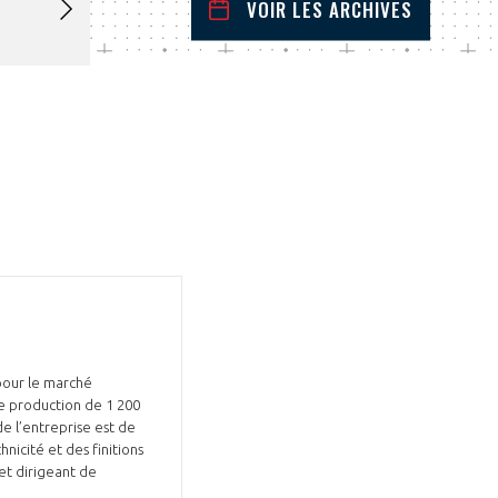
VOIR LES ARCHIVES
mars
2025
 Précédent
Mois Suivant
L
M
M
J
V
S
D
1
2
3
4
5
6
7
8
9
10
11
12
13
14
15
16
17
18
19
20
21
22
23
24
25
26
27
28
29
30
31
pour le marché
de production de 1 200
de l’entreprise est de
nicité et des finitions
et dirigeant de