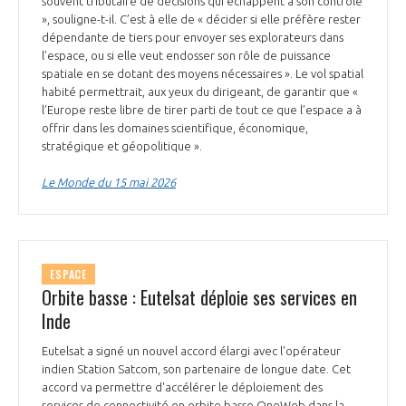
souvent tributaire de décisions qui échappent à son contrôle
», souligne-t-il. C’est à elle de « décider si elle préfère rester
dépendante de tiers pour envoyer ses explorateurs dans
l’espace, ou si elle veut endosser son rôle de puissance
spatiale en se dotant des moyens nécessaires ». Le vol spatial
habité permettrait, aux yeux du dirigeant, de garantir que «
l’Europe reste libre de tirer parti de tout ce que l’espace a à
offrir dans les domaines scientifique, économique,
stratégique et géopolitique ».
Le Monde du 15 mai 2026
ESPACE
Orbite basse : Eutelsat déploie ses services en
Inde
Eutelsat a signé un nouvel accord élargi avec l'opérateur
indien Station Satcom, son partenaire de longue date. Cet
accord va permettre d'accélérer le déploiement des
services de connectivité en orbite basse OneWeb dans la