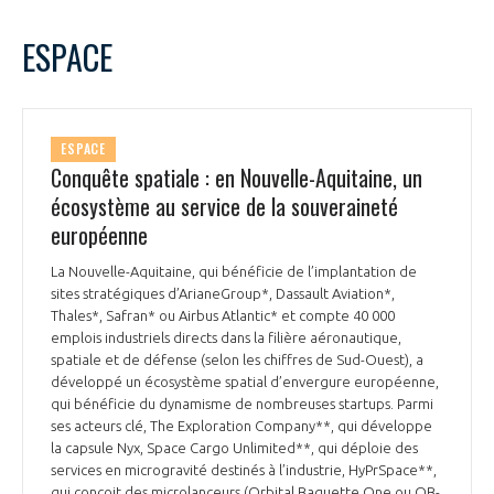
programmes ...
COMMISSIONS ET COMITÉS
POURQUOI DEVENIR MEMBRE ?
L'OBSERVATOIRE
LE MÉDIATEUR DE LA FILIÈRE AÉRONAUTIQUE ET SPATIALE
ESPACE
DEMANDE D’ADHÉSION
MÉDIATION ET CHARTE D’ENGAGEMENT SUR LES RELATIONS ENTRE
CLIENTS ET FOURNISSEURS
CHIFFRES CLÉS
ESPACE
Conquête spatiale : en Nouvelle-Aquitaine, un
LA MÉDIATION AU-DELÀ DE LA FILIÈRE AÉRONAUTIQUE ET SPATIALE
écosystème au service de la souveraineté
LES ENJEUX
européenne
PRENDRE CONTACT AVEC LE MÉDIATEUR DE LA FILIÈRE
COMPÉTITIVITÉ
La Nouvelle-Aquitaine, qui bénéficie de l’implantation de
LES PUBLICATIONS
sites stratégiques d’ArianeGroup*, Dassault Aviation*,
Thales*, Safran* ou Airbus Atlantic* et compte 40 000
EMPLOI & FORMATION
emplois industriels directs dans la filière aéronautique,
DOCUMENTS & BROCHURES
spatiale et de défense (selon les chiffres de Sud-Ouest), a
développé un écosystème spatial d’envergure européenne,
ENVIRONNEMENT
qui bénéficie du dynamisme de nombreuses startups. Parmi
RAPPORTS D'ACTIVITÉS
ses acteurs clé, The Exploration Company**, qui développe
la capsule Nyx, Space Cargo Unlimited**, qui déploie des
INNOVATION
services en microgravité destinés à l’industrie, HyPrSpace**,
qui conçoit des microlanceurs (Orbital Baguette One ou OB-