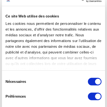
Les Echos du 18 mai 2026
Ce site Web utilise des cookies
Les cookies nous permettent de personnaliser le contenu
DÉFENSE
et les annonces, d'offrir des fonctionnalités relatives aux
KNDS maintient le calendrier de son
médias sociaux et d'analyser notre trafic. Nous
introduction en Bourse sans attendre une
partageons également des informations sur l'utilisation de
éventuelle prise de participation de l’État
notre site avec nos partenaires de médias sociaux, de
allemand
publicité et d'analyse, qui peuvent combiner celles-ci
avec d'autres informations que vous leur avez fournies
« KNDS* poursuit ses préparatifs en vue d’une éventuelle
ou qu'ils ont collectées lors de votre utilisation de leurs
introduction en Bourse selon le calendrier initial, avec le
services. Vous consentez à nos cookies si vous
plein soutien de ses actionnaires et de son conseil
continuez à utiliser notre site Web.
d’administration », a déclaré Jean-Paul Alary, directeur
Sélection
général du groupe, le 15 mai. Le groupe « accueillerait
Nécessaires
du
naturellement favorablement une éventuelle participation
consentement
du gouvernement fédéral au sein de l’actionnariat », a-t-il
ajouté. Seulement, a-t-il conclu, la « priorité reste une
Préférences
préparation soigneuse de l’introduction en Bourse dans
l’intérêt de l’entreprise, de ses propriétaires actuels, de ses