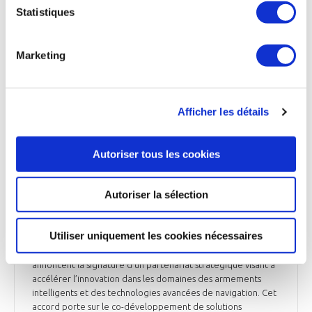
employés et de ses clients ». La structure capitalistique du
Statistiques
groupe franco-allemand KNDS, spécialiste de l’armement
terrestre, repose actuellement sur deux actionnaires, l’État
français [via Giat Industries] et la famille Bode-Wegmann,
Marketing
chacun détenant 50 % des parts.
Opex360.com du 18 mai 2026
Afficher les détails
Autoriser tous les cookies
DÉFENSE
Safran et Baykar concluent un partenariat
stratégique dans les drones et les systèmes
Autoriser la sélection
intelligents
Utiliser uniquement les cookies nécessaires
Safran Electronics & Defense* et le groupe turc Baykar,
leader mondial des véhicules aériens sans pilote (UAV),
annoncent la signature d’un partenariat stratégique visant à
accélérer l’innovation dans les domaines des armements
intelligents et des technologies avancées de navigation. Cet
accord porte sur le co-développement de solutions