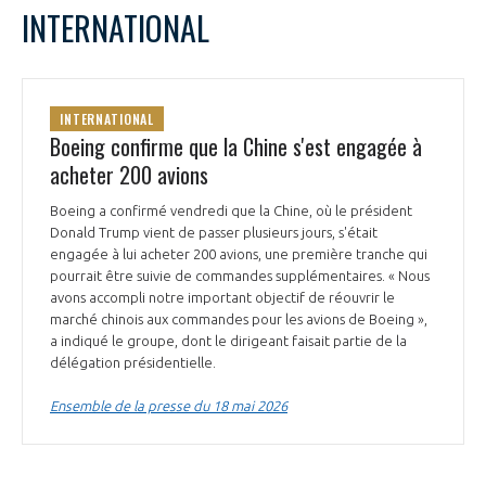
LE GIFAS
NON
OUI
INTERNATIONAL
t
Rejoignez une filière d’excellence et développez
L
M
M
J
V
S
D
 à
votre réseau au sein d’un écosystème intégré et
1
2
3
PRÉSENTATION
cohérent
4
5
6
7
8
9
10
INTERNATIONAL
11
12
13
14
15
16
17
Boeing confirme que la Chine s'est engagée à
18
19
20
21
22
23
24
acheter 200 avions
NOTRE VISION
ORGANISATION
25
26
27
28
29
30
31
Boeing a confirmé vendredi que la Chine, où le président
NOS MISSIONS
Donald Trump vient de passer plusieurs jours, s'était
LE CONSEIL DU GIFAS
FONCTIONNEMENT
engagée à lui acheter 200 avions, une première tranche qui
pourrait être suivie de commandes supplémentaires. « Nous
NOTRE HISTOIRE
avons accompli notre important objectif de réouvrir le
L’ÉQUIPE DU GIFAS
GEADS
marché chinois aux commandes pour les avions de Boeing »,
ACCOMPAGNEMENT DE NOS ADHÉRENTS
a indiqué le groupe, dont le dirigeant faisait partie de la
NOS RÉSEAUX À L'INTERNATIONAL
délégation présidentielle.
COMITÉ AERO PME
LES PROGRAMMES DU GIFAS
LA MÉDIATION
Ensemble de la presse du 18 mai 2026
Découvrez les avantages d'adhérer au GIFAS.
STARTAIR
UN ÉCOSYSTÈME INTÉGRÉ ET COHÉRENT
LA MÉDIATION DANS LA FILIÈRE AÉRONAUTIQUE ET SPATIALE
Rencontres, salons, données sectorielles,
LE SALON DU BOURGET