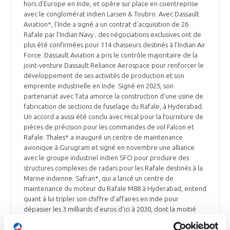
hors d'Europe en Inde, et opère sur place en coentreprise
avec le conglomérat indien Larsen & Toubro. Avec Dassault
Aviation*, l’Inde a signé a un contrat d'acquisition de 26
Rafale par l'Indian Navy ; des négociations exclusives ont de
plus été confirmées pour 114 chasseurs destinés à l'Indian Air
Force. Dassault Aviation a pris le contrôle majoritaire de la
joint-venture Dassault Reliance Aerospace pour renforcer le
développement de ses activités de production et son
empreinte industrielle en Inde. Signé en 2025, son
partenariat avec Tata amorce la construction d'une usine de
fabrication de sections de fuselage du Rafale, à Hyderabad.
Un accord a aussi été conclu avec Hical pour la fourniture de
pièces de précision pour les commandes de vol Falcon et
Rafale. Thales* a inauguré un centre de maintenance
avionique à Gurugram et signé en novembre une alliance
avec le groupe industriel indien SFO pour produire des
structures complexes de radars pour les Rafale destinés à la
Marine indienne. Safran*, qui a lancé un centre de
maintenance du moteur du Rafale M88 à Hyderabad, entend
quant à lui tripler son chiffre d'affaires en Inde pour
dépasser les 3 milliards d’euros d'ici à 2030, dont la moitié
générée localement.