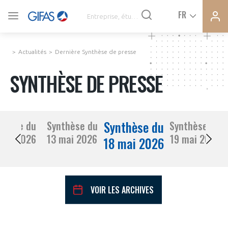
Ferme
Ferme
FR
VOUS ÊTES ADHÉRENTS
la
la
modal
modal
memb
memb
Actualités
Dernière Synthèse de presse
ACTUALITÉS
SYNTHÈSE DE PRESSE
À LA UNE
Synthèse du
thèse du
Synthèse du
Synthèse du
DEMANDE D’ADHÉSION
12 mai 2026
13 mai 2026
19 mai 2026
SYNTHÈSE DE PRESSE
18 mai 2026
CONNEXION
AGENDA
Avez-vous un statut de droit français ?
VOIR LES ARCHIVES
PAS ENCORE ADHÉRENT ?
COMMUNIQUÉS DE PRESSE
VOUS ÊTES UN PROFESSIONNEL DE LA FILIÈRE ?
mai
2026
Mois Précédent
Mois 