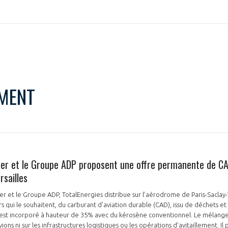
NON
OUI
MENT
Découvrez les avantages d'adhérer au 
données sectorielles, p
DEMANDE D’ADH
her et le Groupe ADP proposent une offre permanente de C
rsailles
er et le Groupe ADP, TotalEnergies distribue sur l’aérodrome de Paris-Saclay
rs qui le souhaitent, du carburant d'aviation durable (CAD), issu de déchets et 
Il est incorporé à hauteur de 35% avec du kérosène conventionnel. Le mélan
avions ni sur les infrastructures logistiques ou les opérations d’avitaillement. 