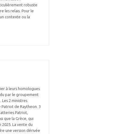
rticulièrement robuste
 les relais. Pour le
 un contexte ou la
rier à leurs homologues
ndu par le groupement
 Les 2 ministres
 Patriot de Raytheon. 3
atteries Patriot,
nsi que la Grèce, qui
n 2025. La vente du
re une version dérivée