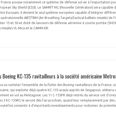
 France pousse notamment ce système de défense sol-air à l'exportation pou
European Sky Shield (ESSI). Le SAMP/T NG (Nouvelle Génération) sera capable d
on Eurosam, il devient le seul système européen capable d'intégrer différe
 opérationnelle ABT/TBM (Air Breathing Targets/tactical ballistic missile) d
Aster 15 et 30 et doté de lanceurs de défense aérienne à courte portée (SH
 missiles VL Mica et le CAMM-ER.
s Boeing KC-135 ravitailleurs à la société américaine Metre
a va racheter l’ensemble de la flotte des Boeing ravitailleurs de la France, s
caine, qui exploite déjà quatre KC-135 acquis auprès de Singapour, utilisera c
llement en vol au Pentagone. Les 11 C-135FR déjà retirés du service ont d’ores
es 3 KC-135RG le seront dès l’an prochain, quand leur remplacement par des
toutefois consentir à d’importants investissements pour redonner du potentie