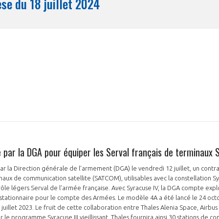
Synthèse du 18 juillet 2024
Mois
é par la DGA pour équiper les Serval français de terminau
 par la Direction générale de l’armement (DGA) le vendredi 12 juillet, un co
naux de communication satellite (SATCOM), utilisables avec la constellation Sy
-rôle légers Serval de l’armée française. Avec Syracuse IV, la DGA compte exp
ostationnaire pour le compte des Armées. Le modèle 4A a été lancé le 24 octo
 juillet 2023. Le fruit de cette collaboration entre Thales Alenia Space, Airb
 le programme Syracuse III vieillissant. Thales fournira ainsi 30 stations de 