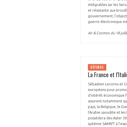
intégrables sur les Ser
et résistante aux brouil
gouvernement, l’objecti
guerre électronique es
Air & Cosmos du 18 juill
DÉFENSE
La France et l’Ita
Sébastien Lecornu et Gu
européens pour promouv
d'intérêt économique fr
assurent notamment que
pays, la Belgique, le D
l'Arabie saoudite et les
possèdera des Aster 30 
système SAMP/T à l’exp