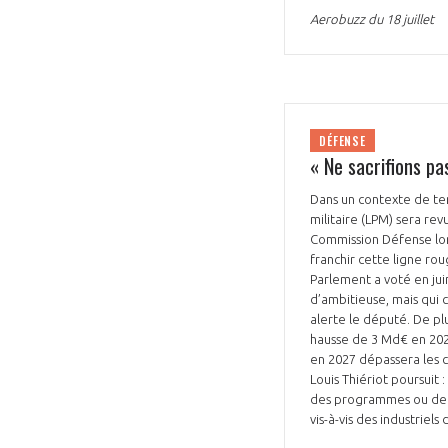
Aerobuzz du 18 juillet
DÉFENSE
« Ne sacrifions p
VOUS ÊTES
Dans un contexte de ten
ADHÉRENTS
militaire (LPM) sera rev
Commission Défense lor
Développez votre activité à l’étra
franchir cette ligne rou
Parlement a voté en jui
pérennité de votre entreprise à
d’ambitieuse, mais qui 
alerte le député. De pl
hausse de 3 Md€ en 202
en 2027 dépassera les cr
Louis Thiériot poursuit 
des programmes ou de la
vis-à-vis des industriel