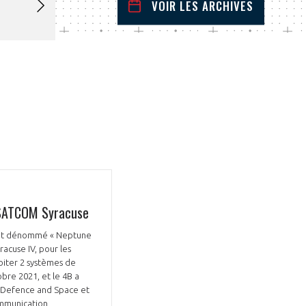
VOIR LES ARCHIVES
juillet
2024
 Précédent
Mois Suivant
L
M
M
J
V
S
D
1
2
3
4
5
6
7
8
9
10
11
12
13
14
15
16
17
18
19
20
21
22
23
24
25
26
27
28
29
30
31
x SATCOM Syracuse
ntrat dénommé « Neptune
racuse IV, pour les
loiter 2 systèmes de
bre 2021, et le 4B a
us Defence and Space et
communication