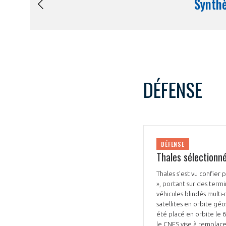
DÉFENSE
DÉFENSE
Thales sélectionn
Thales s’est vu confier
», portant sur des termi
véhicules blindés multi
satellites en orbite gé
été placé en orbite le 6
le CNES vise à remplacer