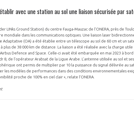
établir avec une station au sol une liaison sécurisée par sate
Eder LINks Ground Station) du centre Fauga-Mauzac de l’ONERA, près de Toulou
ère mondiale dans les communications optiques. Une liaison laser bidirectionne
daptative (OA) a été établie entre un télescope au sol de 60 cm et un satel
 à plus de 38 000 km de distance. La liaison a été réalisée avec la charge uti
Airbus Defence and Space. Celle-ci avait été embarquée en mai 2023 à bord 
 8, de l’opérateur Arabsat de la Ligue Arabe. L’antenne utilisée au sol et s
érique ont permis de multiplier par 10 la puissance du signal délivrée au satell
er les modèles de performances dans des conditions environnementales exige
onibilité proche de 100% en ciel clair », relate l’ONERA.
et