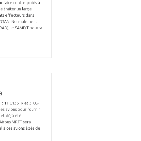
r faire contre-poids à
e traiter un large
nts effecteurs dans
e l'OTAN. Normalement
ORAD), le SAMP/T pourra
a
oit 11 C135FR et 3 KC-
es avions pour fournir
 et déjà été
 Airbus MRTT sera
l à ces avions âgés de