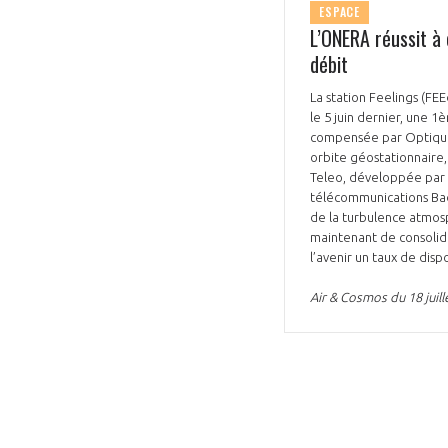
ESPACE
L’ONERA réussit à 
débit
La station Feelings (FE
le 5 juin dernier, une 1
compensée par Optique A
orbite géostationnaire,
Teleo, développée par 
télécommunications Badr
de la turbulence atmosph
maintenant de consolid
l’avenir un taux de disp
Air & Cosmos du 18 juill