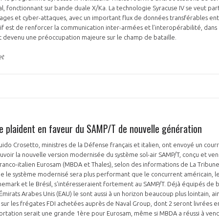
val, fonctionnant sur bande duale X/Ka. La technologie Syracuse IV se veut pa
lages et cyber-attaques, avec un important flux de données transférables entre
f est de renforcer la communication inter-armées et l’interopérabilité, dans
t devenu une préoccupation majeure sur le champ de bataille.
et
lie plaident en faveur du SAMP/T de nouvelle génération
ido Crosetto, ministres de la Défense français et italien, ont envoyé un cour
oir la nouvelle version modernisée du système sol-air SAMP/T, conçu et ve
anco-italien Eurosam (MBDA et Thales), selon des informations de La Tribune.
 le système modernisé sera plus performant que le concurrent américain, le
anemark et le Brésil, s'intéresseraient fortement au SAMP/T. Déjà équipés de b
 Émirats Arabes Unis (EAU) le sont aussi à un horizon beaucoup plus lointain, ai
sur les frégates FDI achetées auprès de Naval Group, dont 2 seront livrées e
ortation serait une grande 1ère pour Eurosam, même si MBDA a réussi à vend