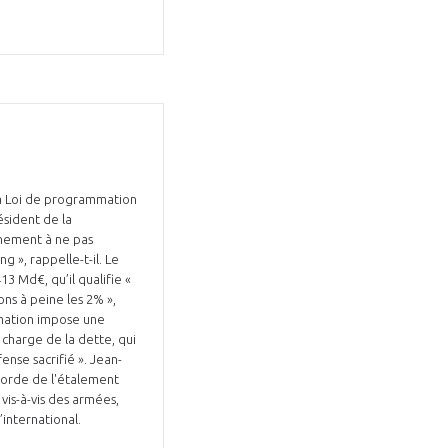
Fermer
la
ÉRENT ?
modale
Fermer
membre
la
la Loi de programmation
EL DE LA FILIÈRE ?
modale
ésident de la
membre
rnement à ne pas
ce et développez votre
Apportez votre savoir-faire à la
g », rappelle-t-il. Le
3 Md€, qu’il qualifie «
 intégré et cohérent
défense de vos
ns à peine les 2% »,
mmation impose une
charge de la dette, qui
ense sacrifié ». Jean-
 corde de l'étalement
vis-à-vis des armées,
l’international.