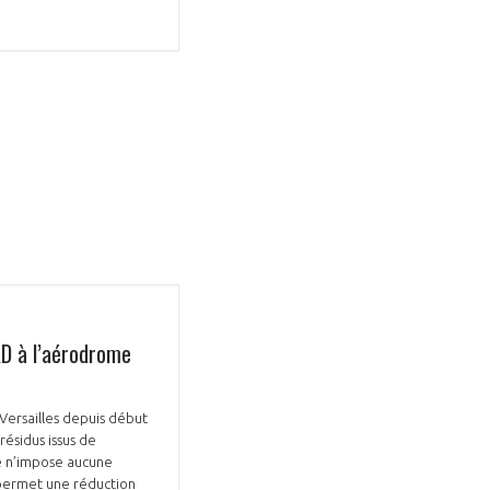
GIFAS. Rencontres, salons,
rogrammes ...
ÉSION
AD à l’aérodrome
-Versailles depuis début
résidus issus de
ge n’impose aucune
Il permet une réduction