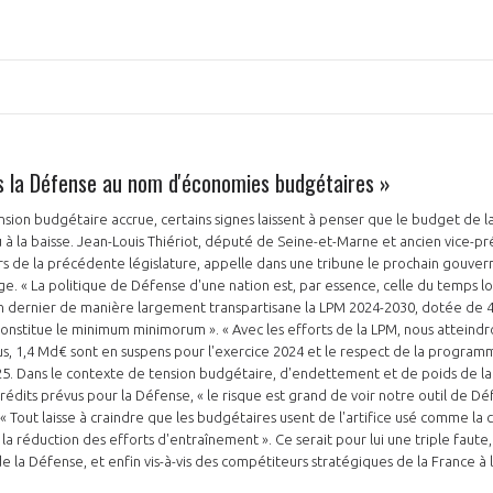
as la Défense au nom d'économies budgétaires »
PAS ENCORE ADH
sion budgétaire accrue, certains signes laissent à penser que le budget de 
VOUS ÊTES UN PROFESSIONN
u à la baisse. Jean-Louis Thiériot, député de Seine-et-Marne et ancien vice-pr
s de la précédente législature, appelle dans une tribune le prochain gouve
nger et assurez la
Rejoignez une filière d’excellen
ge. « La politique de Défense d'une nation est, par essence, celle du temps lon
n dernier de manière largement transpartisane la LPM 2024-2030, dotée de 41
 l’international
réseau au sein d’un écosystème
constitue le minimum minimorum ». « Avec les efforts de la LPM, nous atteindro
us, 1,4 Md€ sont en suspens pour l'exercice 2024 et le respect de la progra
DEMANDE D’ADHÉSION
5. Dans le contexte de tension budgétaire, d'endettement et de poids de la 
édits prévus pour la Défense, « le risque est grand de voir notre outil de Déf
: « Tout laisse à craindre que les budgétaires usent de l'artifice usé comme la
 réduction des efforts d'entraînement ». Ce serait pour lui une triple faute, 
s de la Défense, et enfin vis-à-vis des compétiteurs stratégiques de la France à 
Avez-vous un statut de droit français ?