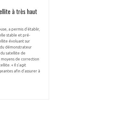
llite à très haut
se, a permis d’établir,
lle stable et pré-
lite évoluant sur
le du démonstrateur
du satellite de
es moyens de correction
ite. « Il s’agit
antes afin d’assurer à