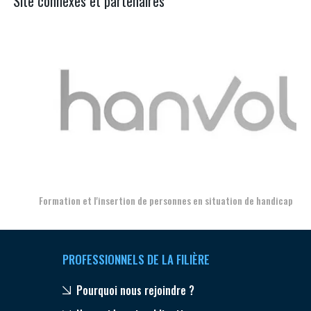
Site connexes et partenaires
Aer
Formation et l'insertion de personnes en situation de handicap
PROFESSIONNELS DE LA FILIÈRE
Pourquoi nous rejoindre ?