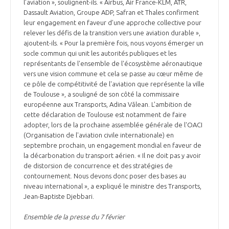
programmes ...
l’aviation », soulignent-ils. « Airbus, Air France-KLM, ATR,
COMMISSIONS ET COMITÉS
POURQUOI DEVENIR MEMBRE ?
Dassault Aviation, Groupe ADP, Safran et Thales confirment
L'OBSERVATOIRE
LE MÉDIATEUR DE LA FILIÈRE AÉRONAUTIQUE ET SPATIALE
leur engagement en faveur d’une approche collective pour
DEMANDE D’ADHÉSION
relever les défis de la transition vers une aviation durable »,
ajoutent-ils. « Pour la première fois, nous voyons émerger un
MÉDIATION ET CHARTE D’ENGAGEMENT SUR LES RELATIONS ENTRE
socle commun qui unit les autorités publiques et les
CLIENTS ET FOURNISSEURS
CHIFFRES CLÉS
représentants de l'ensemble de l'écosystème aéronautique
vers une vision commune et cela se passe au cœur même de
LA MÉDIATION AU-DELÀ DE LA FILIÈRE AÉRONAUTIQUE ET SPATIALE
ce pôle de compétitivité de l'aviation que représente la ville
de Toulouse », a souligné de son côté la commissaire
LES ENJEUX
européenne aux Transports, Adina Vălean. L'ambition de
PRENDRE CONTACT AVEC LE MÉDIATEUR DE LA FILIÈRE
cette déclaration de Toulouse est notamment de faire
adopter, lors de la prochaine assemblée générale de l'OACI
COMPÉTITIVITÉ
LES PUBLICATIONS
(Organisation de l'aviation civile internationale) en
septembre prochain, un engagement mondial en faveur de
EMPLOI & FORMATION
la décarbonation du transport aérien. « Il ne doit pas y avoir
DOCUMENTS & BROCHURES
de distorsion de concurrence et des stratégies de
contournement. Nous devons donc poser des bases au
ENVIRONNEMENT
niveau international », a expliqué le ministre des Transports,
RAPPORTS D'ACTIVITÉS
Jean-Baptiste Djebbari.
INNOVATION
Ensemble de la presse du 7 février