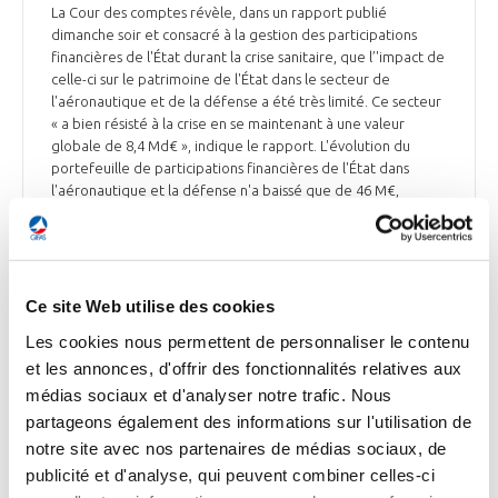
La Cour des comptes révèle, dans un rapport publié
dimanche soir et consacré à la gestion des participations
financières de l'État durant la crise sanitaire, que l’'impact de
celle-ci sur le patrimoine de l'État dans le secteur de
l'aéronautique et de la défense a été très limité. Ce secteur
« a bien résisté à la crise en se maintenant à une valeur
globale de 8,4 Md€ », indique le rapport. L'évolution du
portefeuille de participations financières de l'État dans
l'aéronautique et la défense n'a baissé que de 46 M€,
passant entre 2019 et 2020 de 8,466 Md€ à 8,420 Md€. Les
sociétés du secteur aéronautique ont toutefois enregistré
des baisses de leur chiffre d'affaires et de leur résultat
opérationnel. La Cour des comptes observe la mobilisation
de l'État pendant la crise pour préserver ses intérêts
Ce site Web utilise des cookies
stratégiques dans certaines filières critiques : « Au-delà des
Les cookies nous permettent de personnaliser le contenu
entreprises à participation publique, l'État semble désormais
et les annonces, d'offrir des fonctionnalités relatives aux
élargir son action à la sauvegarde d'entreprise stratégiques
dont il n'est pas actionnaire et à la garantie d'une autonomie
médias sociaux et d'analyser notre trafic. Nous
plus grande dans certaines filières stratégiques, dans une
partageons également des informations sur l'utilisation de
logique de souveraineté économique », souligne le rapport.
notre site avec nos partenaires de médias sociaux, de
publicité et d'analyse, qui peuvent combiner celles-ci
La Tribune du 7 février