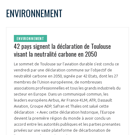
LE GIFAS
NON
OUI
février
2022
Mois Précédent
Mois 
t
ENVIRONNEMENT
Rejoignez une filière d’excellence et développez
L
M
M
J
V
S
D
 à
votre réseau au sein d’un écosystème intégré et
1
2
3
4
5
6
PRÉSENTATION
cohérent
7
8
9
10
11
12
13
ENVIRONNEMENT
14
15
16
17
18
19
20
42 pays signent la déclaration de Toulouse
NOTRE VISION
ORGANISATION
21
22
23
24
25
26
27
visant la neutralité carbone en 2050
28
NOS MISSIONS
Le sommet de Toulouse sur l'aviation durable s'est conclu ce
LE CONSEIL DU GIFAS
FONCTIONNEMENT
vendredi par une déclaration commune sur l'objectif de
neutralité carbone en 2050, signée par 42 Etats, dont les 27
NOTRE HISTOIRE
membres de l'Union européenne, de nombreuses
L’ÉQUIPE DU GIFAS
GEADS
associations professionnelles et tous les grands industriels du
ACCOMPAGNEMENT DE NOS ADHÉRENTS
secteur en Europe. Dans un communiqué commun, les
leaders européens Airbus, Air France-KLM, ATR, Dassault
NOS RÉSEAUX À L'INTERNATIONAL
COMITÉ AERO PME
Aviation, Groupe ADP, Safran et Thales ont salué cette
LES PROGRAMMES DU GIFAS
LA MÉDIATION
déclaration : « Avec cette déclaration historique, l’Europe
devient la première région du monde à avoir conclu un
Découvrez les avantages d'adhérer au GIFAS.
STARTAIR
UN ÉCOSYSTÈME INTÉGRÉ ET COHÉRENT
accord entre les autorités publiques et les parties prenantes
LA MÉDIATION DANS LA FILIÈRE AÉRONAUTIQUE ET SPATIALE
Rencontres, salons, données sectorielles,
LE SALON DU BOURGET
privées sur une vaste plateforme de décarbonation de