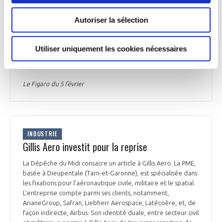
américains ou chinois. « C'est un objectif qui nous anime
depuis plusieurs années » et qui est de plus en plus partagé
Autoriser la sélection
au niveau européen, indique le cabinet du secrétaire d'Etat
au numérique, Cédric O. « La Commission européenne, les
Etats membres, le Parlement européen, commencent à
Utiliser uniquement les cookies nécessaires
soutenir ces sujets-là, on le constate sur des sujets
stratégiques ».
Le Figaro du 5 février
INDUSTRIE
Gillis Aero investit pour la reprise
La Dépêche du Midi consacre un article à Gillis Aero. La PME,
basée à Dieupentale (Tarn-et-Garonne), est spécialisée dans
les fixations pour l’aéronautique civile, militaire et le spatial.
L’entreprise compte parmi ses clients, notamment,
ArianeGroup, Safran, Liebherr Aerospace, Latécoère, et, de
façon indirecte, Airbus. Son identité duale, entre secteur civil