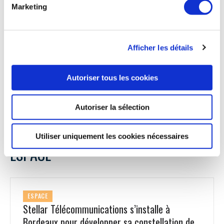
960 depuis son lancement, avec plus de 60 commandes pour
Marketing
cette nouvelle version. » explique Nicolas Chabert. Au
régime de croisière recommandé par Daher, le TBM 960
atteint une vitesse de 308 nœuds pour une consommation
de carburant de 215 litres par heure, soit une économie de
Afficher les détails
carburant de 10% par rapport au régime maximal de
croisière pour plus de durabilité. Daher pourra donc exposer
son TBM 960, au salon AirVenture d’Oshkosh, fin juillet 2022.
Autoriser tous les cookies
Aerobuzz.fr du 7 juillet
Autoriser la sélection
Utiliser uniquement les cookies nécessaires
ESPACE
ESPACE
Stellar Télécommunications s’installe à
Bordeaux pour développer sa constellation de