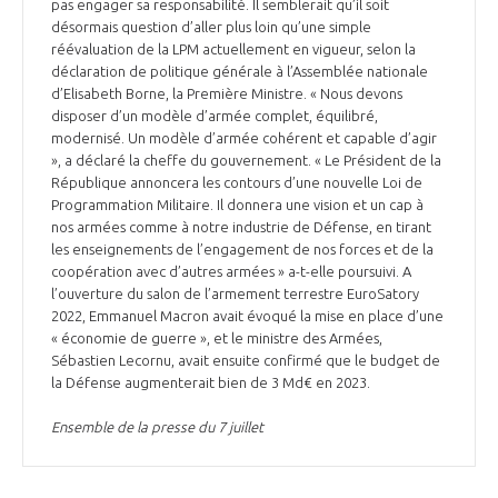
programmes ...
pas engager sa responsabilité. Il semblerait qu’il soit
COMMISSIONS ET COMITÉS
POURQUOI DEVENIR MEMBRE ?
désormais question d’aller plus loin qu’une simple
L'OBSERVATOIRE
LE MÉDIATEUR DE LA FILIÈRE AÉRONAUTIQUE ET SPATIALE
réévaluation de la LPM actuellement en vigueur, selon la
DEMANDE D’ADHÉSION
déclaration de politique générale à l’Assemblée nationale
d’Elisabeth Borne, la Première Ministre. « Nous devons
MÉDIATION ET CHARTE D’ENGAGEMENT SUR LES RELATIONS ENTRE
disposer d’un modèle d’armée complet, équilibré,
CLIENTS ET FOURNISSEURS
CHIFFRES CLÉS
modernisé. Un modèle d’armée cohérent et capable d’agir
», a déclaré la cheffe du gouvernement. « Le Président de la
LA MÉDIATION AU-DELÀ DE LA FILIÈRE AÉRONAUTIQUE ET SPATIALE
République annoncera les contours d’une nouvelle Loi de
Programmation Militaire. Il donnera une vision et un cap à
LES ENJEUX
nos armées comme à notre industrie de Défense, en tirant
PRENDRE CONTACT AVEC LE MÉDIATEUR DE LA FILIÈRE
les enseignements de l’engagement de nos forces et de la
coopération avec d’autres armées » a-t-elle poursuivi. A
COMPÉTITIVITÉ
LES PUBLICATIONS
l’ouverture du salon de l’armement terrestre EuroSatory
2022, Emmanuel Macron avait évoqué la mise en place d’une
EMPLOI & FORMATION
« économie de guerre », et le ministre des Armées,
DOCUMENTS & BROCHURES
Sébastien Lecornu, avait ensuite confirmé que le budget de
la Défense augmenterait bien de 3 Md€ en 2023.
ENVIRONNEMENT
RAPPORTS D'ACTIVITÉS
Ensemble de la presse du 7 juillet
INNOVATION