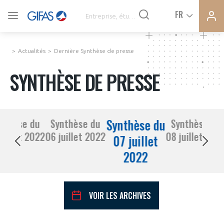
Ferme
Ferme
FR
VOUS ÊTES ADHÉRENTS
la
la
modal
modal
memb
memb
Actualités
Dernière Synthèse de presse
ACTUALITÉS
SYNTHÈSE DE PRESSE
À LA UNE
Synthèse du
nthèse du
Synthèse du
Synthèse du
DEMANDE D’ADHÉSION
05 juillet 2022
06 juillet 2022
08 juillet 20
SYNTHÈSE DE PRESSE
07 juillet
2022
CONNEXION
AGENDA
Avez-vous un statut de droit français ?
VOIR LES ARCHIVES
PAS ENCORE ADHÉRENT ?
COMMUNIQUÉS DE PRESSE
VOUS ÊTES UN PROFESSIONNEL DE LA FILIÈRE ?