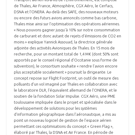
de Thales, Air France, Atmosphère, CGX Aéro, le Cerfacs,
DSNA et l'ONERA. Au-delà des SAFE, des nouveaux moteurs
ou encore des futurs avions annoncés comme bas carbone,
Thales mise ainsi sur l'optimisation des opérations aériennes.
« Nous pouvons gagner jusqu'à 10% sur notre consommation
de carburant et donc autant de rejets d'émissions de CO2 en
moins » explique Yannick Assouad, la directrice générale
adjointe des activités Avioniques de Thales. En 15 mois de
recherche, pour un montant total de 1,4 M€ (dont 50% sont
apportés par le conseil régional d'Occitanie sous forme de
subvention), le consortium souhaite « rendre l'avion encore
plus acceptable socialement » poursuit la dirigeante. Le
concept repose sur Flight Footprint, un outil de mesure des
polluants d'un vol imaginé par Thales en collaboration avec
le laboratoire DLR, l'équivalent allemand de l'ONERA, et le
soutien de la fondation Solar Impulse. CGX Aéro, une PME
toulousaine impliquée dans le projet et spécialisée dans le
développement de solutions pour les systèmes
d'information géographique dans l'aéronautique, a mis au
point un nouveau logiciel de gestion de l'espace aérien
permettant ces optimisations du concept « Green Flag »,
élaboré par Thales, la DSNA et Air France. En période de