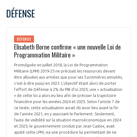
LE GIFAS
NON
OUI
juillet
2022
Mois Précédent
Mois 
t
DÉFENSE
Rejoignez une filière d’excellence et développez
L
M
M
J
V
S
D
 à
votre réseau au sein d’un écosystème intégré et
1
2
3
PRÉSENTATION
cohérent
4
5
6
7
8
9
10
DÉFENSE
11
12
13
14
15
16
17
Elisabeth Borne confirme « une nouvelle Loi de
NOTRE VISION
ORGANISATION
18
19
20
21
22
23
24
Programmation Militaire »
25
26
27
28
29
30
31
NOS MISSIONS
Promulguée en juillet 2018, la Loi de Programmation
LE CONSEIL DU GIFAS
FONCTIONNEMENT
Militaire (LPM) 2019-25 ne précisait les ressources devant
être allouées aux armées que pour ses 5 premières annuités,
NOTRE HISTOIRE
c’est-à-dire jusqu’en 2023. L’objectif étant alors de porter
L’ÉQUIPE DU GIFAS
GEADS
l’effort de Défense à 2% du PIB d’ici 2025, une « actualisation
ACCOMPAGNEMENT DE NOS ADHÉRENTS
» de cette loi a alors eu lieu afin de préciser la trajectoire
financière pour les années 2024 et 2025. Selon l’article 7 de
NOS RÉSEAUX À L'INTERNATIONAL
COMITÉ AERO PME
ce texte, cette actualisation aurait dû avoir lieu avant la fin
LES PROGRAMMES DU GIFAS
LA MÉDIATION
de l’année 2021, en y associant le Parlement. Seulement,
faute de visibilité sur la situation macroéconomique en 2024
Découvrez les avantages d'adhérer au GIFAS.
STARTAIR
UN ÉCOSYSTÈME INTÉGRÉ ET COHÉRENT
et 2025, le gouvernement conduit par Jean Castex, avait
LA MÉDIATION DANS LA FILIÈRE AÉRONAUTIQUE ET SPATIALE
Rencontres, salons, données sectorielles,
LE SALON DU BOURGET
ajusté cette LPM, via une procédure lui permettant de ne