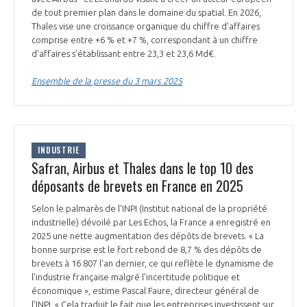
programmes ...
COMMISSIONS ET COMITÉS
de tout premier plan dans le domaine du spatial. En 2026,
POURQUOI DEVENIR MEMBRE ?
L'OBSERVATOIRE
LE MÉDIATEUR DE LA FILIÈRE AÉRONAUTIQUE ET SPATIALE
Thales vise une croissance organique du chiffre d’affaires
DEMANDE D’ADHÉSION
comprise entre +6 % et +7 %, correspondant à un chiffre
d’affaires s’établissant entre 23,3 et 23,6 Md€.
MÉDIATION ET CHARTE D’ENGAGEMENT SUR LES RELATIONS ENTRE
CLIENTS ET FOURNISSEURS
CHIFFRES CLÉS
Ensemble de la presse du 3 mars 2025
LA MÉDIATION AU-DELÀ DE LA FILIÈRE AÉRONAUTIQUE ET SPATIALE
LES ENJEUX
INDUSTRIE
PRENDRE CONTACT AVEC LE MÉDIATEUR DE LA FILIÈRE
Safran, Airbus et Thales dans le top 10 des
COMPÉTITIVITÉ
LES PUBLICATIONS
déposants de brevets en France en 2025
EMPLOI & FORMATION
Selon le palmarès de l'INPI (Institut national de la propriété
DOCUMENTS & BROCHURES
industrielle) dévoilé par Les Echos, la France a enregistré en
2025 une nette augmentation des dépôts de brevets. « La
ENVIRONNEMENT
bonne surprise est le fort rebond de 8,7 % des dépôts de
RAPPORTS D'ACTIVITÉS
brevets à 16 807 l'an dernier, ce qui reflète le dynamisme de
l'industrie française malgré l'incertitude politique et
INNOVATION
économique », estime Pascal Faure, directeur général de
l’INPI. « Cela traduit le fait que les entreprises investissent sur