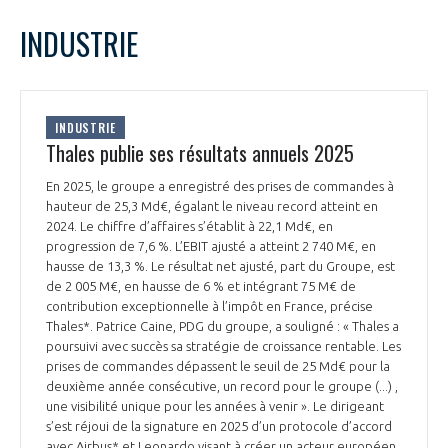
LE GIFAS
NON
OUI
mars
2026
Mois Précédent
Mois 
t
INDUSTRIE
Rejoignez une filière d’excellence et développez
L
M
M
J
V
S
D
 à
votre réseau au sein d’un écosystème intégré et
1
PRÉSENTATION
cohérent
2
3
4
5
6
7
8
INDUSTRIE
9
10
11
12
13
14
15
Thales publie ses résultats annuels 2025
NOTRE VISION
ORGANISATION
16
17
18
19
20
21
22
En 2025, le groupe a enregistré des prises de commandes à
23
24
25
26
27
28
29
hauteur de 25,3 Md€, égalant le niveau record atteint en
NOS MISSIONS
30
31
LE CONSEIL DU GIFAS
2024. Le chiffre d’affaires s’établit à 22,1 Md€, en
FONCTIONNEMENT
progression de 7,6 %. L’EBIT ajusté a atteint 2 740 M€, en
hausse de 13,3 %. Le résultat net ajusté, part du Groupe, est
NOTRE HISTOIRE
L’ÉQUIPE DU GIFAS
de 2 005 M€, en hausse de 6 % et intégrant 75 M€ de
GEADS
ACCOMPAGNEMENT DE NOS ADHÉRENTS
contribution exceptionnelle à l’impôt en France, précise
Thales*. Patrice Caine, PDG du groupe, a souligné : « Thales a
NOS RÉSEAUX À L'INTERNATIONAL
COMITÉ AERO PME
poursuivi avec succès sa stratégie de croissance rentable. Les
LES PROGRAMMES DU GIFAS
LA MÉDIATION
prises de commandes dépassent le seuil de 25 Md€ pour la
deuxième année consécutive, un record pour le groupe (...) ,
Découvrez les avantages d'adhérer au GIFAS.
STARTAIR
une visibilité unique pour les années à venir ». Le dirigeant
UN ÉCOSYSTÈME INTÉGRÉ ET COHÉRENT
LA MÉDIATION DANS LA FILIÈRE AÉRONAUTIQUE ET SPATIALE
Rencontres, salons, données sectorielles,
s’est réjoui de la signature en 2025 d’un protocole d’accord
LE SALON DU BOURGET
avec Airbus* et Leonardo visant à créer un acteur européen