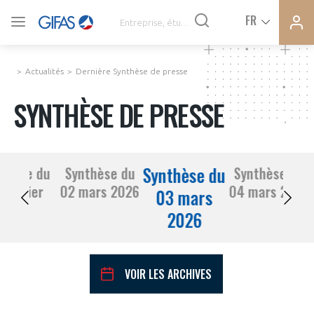
Ferme
Ferme
FR
VOUS ÊTES ADHÉRENTS
la
la
modal
modal
memb
memb
Actualités
Dernière Synthèse de presse
ACTUALITÉS
SYNTHÈSE DE PRESSE
À LA UNE
Synthèse du
thèse du
Synthèse du
Synthèse du
DEMANDE D’ADHÉSION
 février
02 mars 2026
04 mars 2026
SYNTHÈSE DE PRESSE
03 mars
2026
2026
CONNEXION
AGENDA
Avez-vous un statut de droit français ?
VOIR LES ARCHIVES
PAS ENCORE ADHÉRENT ?
COMMUNIQUÉS DE PRESSE
VOUS ÊTES UN PROFESSIONNEL DE LA FILIÈRE ?