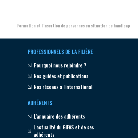
Aer
Formation et l'insertion de personnes en situation de handicap
PROFESSIONNELS DE LA FILIÈRE
Pourquoi nous rejoindre ?
Nos guides et publications
Nos réseaux à l'international
ADHÉRENTS
L'annuaire des adhérents
L'actualité du GIFAS et de ses
adhérents