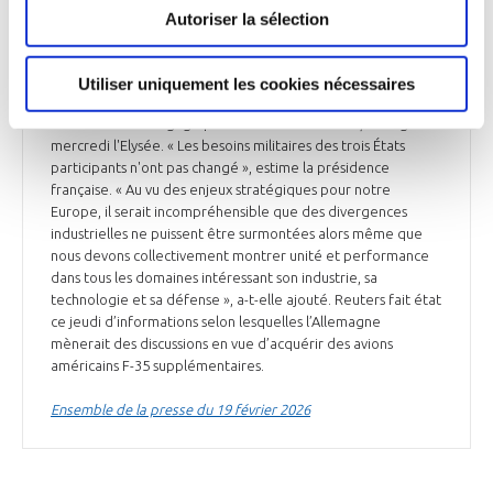
allemand Machtwechsel : « Les Français ont besoin, dans la
Autoriser la sélection
prochaine génération d'avions de combat, d'un avion
capable de transporter des armes nucléaires et d'opérer à
partir d'un porte-avions. Ce n'est pas ce dont nous avons
Utiliser uniquement les cookies nécessaires
besoin actuellement dans l'armée allemande ». Emmanuel
Macron « reste engagé pour le succès du SCAF », a réagi
mercredi l'Elysée. « Les besoins militaires des trois États
participants n'ont pas changé », estime la présidence
française. « Au vu des enjeux stratégiques pour notre
Europe, il serait incompréhensible que des divergences
industrielles ne puissent être surmontées alors même que
nous devons collectivement montrer unité et performance
dans tous les domaines intéressant son industrie, sa
technologie et sa défense », a-t-elle ajouté. Reuters fait état
ce jeudi d’informations selon lesquelles l’Allemagne
mènerait des discussions en vue d’acquérir des avions
américains F-35 supplémentaires.
Ensemble de la presse du 19 février 2026