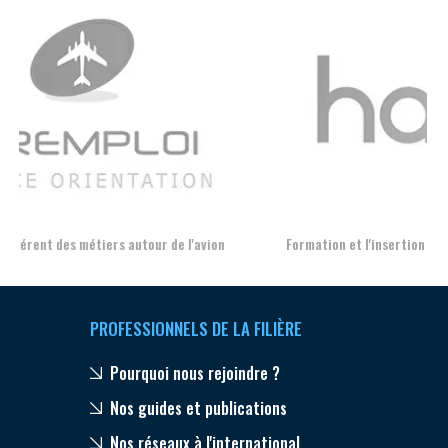
Aer
Formation et l'insertion de personnes en situation de handicap
PROFESSIONNELS DE LA FILIÈRE
Pourquoi nous rejoindre ?
Nos guides et publications
Nos réseaux à l'international