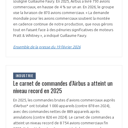
programmes ...
souligné Guillaume Faury. En 2025, Airbus a livré 793 avions
COMMISSIONS ET COMITÉS
POURQUOI DEVENIR MEMBRE ?
commerciaux, en hausse de 4 % sur un an. En 2026, le groupe
L'OBSERVATOIRE
LE MÉDIATEUR DE LA FILIÈRE AÉRONAUTIQUE ET SPATIALE
vise la livraison de 870 avions commerciaux. « La demande
DEMANDE D’ADHÉSION
mondiale pour les avions commerciaux soutient la montée
en cadence continue de notre production, que nous gérons
MÉDIATION ET CHARTE D’ENGAGEMENT SUR LES RELATIONS ENTRE
tout en faisant face à des pénuries significatives de moteurs
CLIENTS ET FOURNISSEURS
CHIFFRES CLÉS
Pratt & Whitney », a indiqué Guillaume Faury.
LA MÉDIATION AU-DELÀ DE LA FILIÈRE AÉRONAUTIQUE ET SPATIALE
Ensemble de la presse du 19 février 2026
LES ENJEUX
PRENDRE CONTACT AVEC LE MÉDIATEUR DE LA FILIÈRE
COMPÉTITIVITÉ
LES PUBLICATIONS
INDUSTRIE
Le carnet de commandes d’Airbus a atteint un
EMPLOI & FORMATION
niveau record en 2025
DOCUMENTS & BROCHURES
En 2025, les commandes brutes d'avions commerciaux auprès
ENVIRONNEMENT
RAPPORTS D'ACTIVITÉS
d’Airbus* ont totalisé 1 000 appareils (contre 878 en 2024),
avec des commandes nettes de 889 appareils après
annulations (contre 826 en 2024). Le carnet de commandes a
INNOVATION
atteint un niveau record de 8 754 avions commerciaux fin