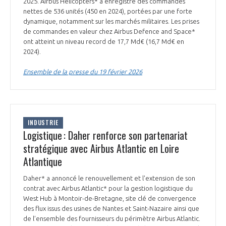
2025. Airbus Helicopters* a enregistré des commandes
INTERNATIONALISATION
nettes de 536 unités (450 en 2024), portées par une forte
dynamique, notamment sur les marchés militaires. Les prises
de commandes en valeur chez Airbus Defence and Space*
ont atteint un niveau record de 17,7 Md€ (16,7 Md€ en
2024).
Ensemble de la presse du 19 février 2026
INDUSTRIE
Logistique : Daher renforce son partenariat
stratégique avec Airbus Atlantic en Loire
Atlantique
Daher* a annoncé le renouvellement et l'extension de son
contrat avec Airbus Atlantic* pour la gestion logistique du
West Hub à Montoir-de-Bretagne, site clé de convergence
des flux issus des usines de Nantes et Saint-Nazaire ainsi que
de l’ensemble des fournisseurs du périmètre Airbus Atlantic.