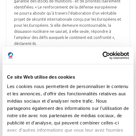
garantie des stocks de munitions - et de priorités clairement
identifiées. « Le renforcement de la défense européenne
ne pourra aboutir qu’à travers l’élaboration d’un véritable
projet de sécurité internationale conçu par les Européens et
pour les Européens. Si elle demeure incontournable, la
dissuasion nucléaire ne saurait, à elle seule, répondre à
l’ampleur des défis auxquels le continent est confronté »,
déclarent-ils.
Le Figaro du 19 février 2026
Ce site Web utilise des cookies
DÉFENSE
Les cookies nous permettent de personnaliser le contenu
Le secteur de la défense recrute fortement
et les annonces, d'offrir des fonctionnalités relatives aux
médias sociaux et d'analyser notre trafic. Nous
L’emploi dans l’industrie de la défense a progressé de 15 %
partageons également des informations sur l'utilisation de
entre 2022 et 2024. Dans l’aéronautique, un quart de
notre site avec nos partenaires de médias sociaux, de
l’activité et un tiers du carnet de commandes sont consacrés
à la défense, selon Le Monde. « Depuis l’après-Covid, on
publicité et d'analyse, qui peuvent combiner celles-ci
recrute beaucoup plus que nos départs, en CDI comme en
avec d'autres informations que vous leur avez fournies
intérim. Nous prévoyons de 25 000 à 30 000 recrutements