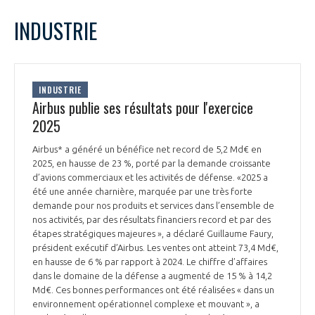
LE GIFAS
NON
OUI
février
2026
Mois Précédent
Mois 
t
INDUSTRIE
Rejoignez une filière d’excellence et développez
L
M
M
J
V
S
D
 à
votre réseau au sein d’un écosystème intégré et
1
PRÉSENTATION
cohérent
2
3
4
5
6
7
8
INDUSTRIE
9
10
11
12
13
14
15
Airbus publie ses résultats pour l'exercice
NOTRE VISION
ORGANISATION
16
17
18
19
20
21
22
2025
23
24
25
26
27
28
NOS MISSIONS
Airbus* a généré un bénéfice net record de 5,2 Md€ en
LE CONSEIL DU GIFAS
FONCTIONNEMENT
2025, en hausse de 23 %, porté par la demande croissante
d’avions commerciaux et les activités de défense. «2025 a
NOTRE HISTOIRE
été une année charnière, marquée par une très forte
L’ÉQUIPE DU GIFAS
GEADS
demande pour nos produits et services dans l’ensemble de
ACCOMPAGNEMENT DE NOS ADHÉRENTS
nos activités, par des résultats financiers record et par des
étapes stratégiques majeures », a déclaré Guillaume Faury,
NOS RÉSEAUX À L'INTERNATIONAL
COMITÉ AERO PME
président exécutif d’Airbus. Les ventes ont atteint 73,4 Md€,
LES PROGRAMMES DU GIFAS
LA MÉDIATION
en hausse de 6 % par rapport à 2024. Le chiffre d’affaires
dans le domaine de la défense a augmenté de 15 % à 14,2
Découvrez les avantages d'adhérer au GIFAS.
STARTAIR
UN ÉCOSYSTÈME INTÉGRÉ ET COHÉRENT
Md€. Ces bonnes performances ont été réalisées « dans un
LA MÉDIATION DANS LA FILIÈRE AÉRONAUTIQUE ET SPATIALE
Rencontres, salons, données sectorielles,
LE SALON DU BOURGET
environnement opérationnel complexe et mouvant », a