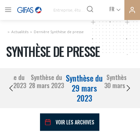
Ferme
Ferme
FR
VOUS ÊTES ADHÉRENTS
la
la
modal
modal
memb
memb
Actualités
Dernière Synthèse de presse
ACTUALITÉS
SYNTHÈSE DE PRESSE
À LA UNE
Synthèse du
nthèse du
Synthèse du
Synthèse du
DEMANDE D’ADHÉSION
27 mars 2023
28 mars 2023
30 mars 2023
SYNTHÈSE DE PRESSE
29 mars
2023
CONNEXION
AGENDA
Avez-vous un statut de droit français ?
VOIR LES ARCHIVES
PAS ENCORE ADHÉRENT ?
COMMUNIQUÉS DE PRESSE
VOUS ÊTES UN PROFESSIONNEL DE LA FILIÈRE ?