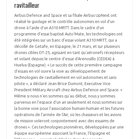
ravitailleur
Airbus Defence and Space et sa filiale Airbus UpNext ont
réalisé le guidage et le contrôle autonomes en vol d'un
drone à l'aide d'un A310 MRTT. Dans le cadre d’un
programme d’essai baptisé Auto'Mate, les technologies ont
été intégrées sur un banc d'essai volant A310 MRTT, qui a
décollé de Getafe, en Espagne, le 21 mars, et sur plusieurs
drones cibles DT-25, agissant en tant qu'aéronefs récepteurs
et volant depuis le centre d'essai d'Arenosillo (CEDEA) à
Huelva (Espagne). « Le succès de cette première campagne
d'essais en vol ouvre la voie au développement de
technologies de ravitaillement en vol autonomes et sans
pilote », a déclaré Jean-Brice Dumont, Executive Vice
President Military Aircraft chez Airbus Defence and Space. «
Même si nous n'en sommes qu'au début, nous y sommes
parvenus en l'espace d'un an seulement et nous sommes sur
la bonne voie pour l'association humain-humain et les futures
opérations de l'armée de l'Air, où les chasseurs et les avions
de mission voleront conjointement avec des essaims de
drones ». Ces technologies pionnières, développées par une
équipe européenne associant la France, l'Espagne et