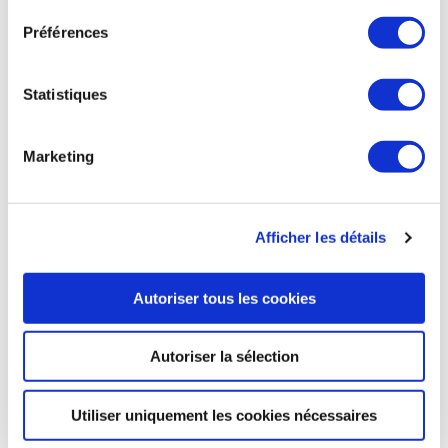
INDUSTRIE
Préférences
INDUSTRIE
Statistiques
Daher : succès du TBM 960, lancé il y a un an
Un an après le lancement du TBM 960, Daher est de retour
Marketing
au salon Sun’n Fun, qui se déroule du 28 mars au 2 avril 2023 à
Lakeland (Floride). Le carnet de commandes dépasse 2
années de production. « Le TBM 960 a dépassé tous les
records de vente précédents, confirmant les capacités de la
Afficher les détails
puissance numérique pour ce dernier membre haut de
gamme de notre famille d’avions de la série TBM 900 »,
souligne Nicolas Chabbert, directeur de la division Aircraft
Autoriser tous les cookies
de Daher. À ce jour, Daher a livré près de 60 TBM 960,
précise Aerobuzz, dont la majorité à des clients nord-
américains. Des livraisons ont également été effectuées en
Autoriser la sélection
Europe (notamment en France, en Allemagne, en Suisse et
au Royaume-Uni).
Utiliser uniquement les cookies nécessaires
Aerobuzz du 29 mars