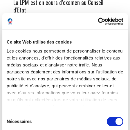
La LPM est en cours d’examen au Conseil
d’Etat
Le projet de Loi de programmation militaire (LPM) 2024-
2030 est en cours d’examen au Conseil d’Etat. Il devrait être
adopté en Conseil des ministres le 4 avril, puis inscrit à l’ordre
du jour de l’Assemblée nationale le 15 ou le 22 mai, avant de
Ce site Web utilise des cookies
passer au Sénat. Le projet de LPM prévoit des crédits à
hauteur de 413 Md€ sur 7 ans, mais la répartition année par
Les cookies nous permettent de personnaliser le contenu
année reste encore en débat. Selon L’Opinion, si le ministre
et les annonces, d'offrir des fonctionnalités relatives aux
des Armées, Sébastien Lecornu, plaide pour des hausses
médias sociaux et d'analyser notre trafic. Nous
fortes dès les premières années, à 5 Md€ de hausse par an,
partageons également des informations sur l'utilisation de
dans la logique d’une « économie de guerre » et de
l’urgence d’un réarmement, la Première ministre aurait au
notre site avec nos partenaires de médias sociaux, de
contraire proposé de réduire la hausse annuelle à 2 Md€.
publicité et d'analyse, qui peuvent combiner celles-ci
avec d'autres informations que vous leur avez fournies
L’Opinion du 29 mars
ou qu'ils ont collectées lors de votre utilisation de leurs
services. Vous consentez à nos cookies si vous
continuez à utiliser notre site Web.
Sélection
Nécessaires
du
consentement