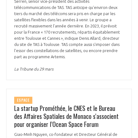
programmes ...
Serren, senior vice-président des activités
COMMISSIONS ET COMITÉS
POURQUOI DEVENIR MEMBRE ?
télécommunications de TAS. TAS anticipe qu'environ deux
L'OBSERVATOIRE
LE MÉDIATEUR DE LA FILIÈRE AÉRONAUTIQUE ET SPATIALE
tiers du marché des télécoms sera pris en charge par les
DEMANDE D’ADHÉSION
satellites flexibles dans les années à venir. Le groupe a
recruté massivement l'année dernière. En 2023, il prévoit
MÉDIATION ET CHARTE D’ENGAGEMENT SUR LES RELATIONS ENTRE
pour la France « 170 recrutements, répartis équitablement
CLIENTS ET FOURNISSEURS
CHIFFRES CLÉS
entre Toulouse et Cannes », indique Denis Allard, directeur
du site de TAS à Toulouse. TAS compte aussi s'imposer dans
LA MÉDIATION AU-DELÀ DE LA FILIÈRE AÉRONAUTIQUE ET SPATIALE
l'essor des constellations de satellites, ou encore prendre
part au programme Artemis.
LES ENJEUX
PRENDRE CONTACT AVEC LE MÉDIATEUR DE LA FILIÈRE
La Tribune du 29 mars
COMPÉTITIVITÉ
LES PUBLICATIONS
EMPLOI & FORMATION
DOCUMENTS & BROCHURES
ESPACE
La startup Prométhée, le CNES et le Bureau
ENVIRONNEMENT
RAPPORTS D'ACTIVITÉS
des Affaires Spatiales de Monaco s'associent
pour organiser l’Ocean Space Forum
INNOVATION
Giao-Minh Nguyen, co-fondateur et Directeur Général de