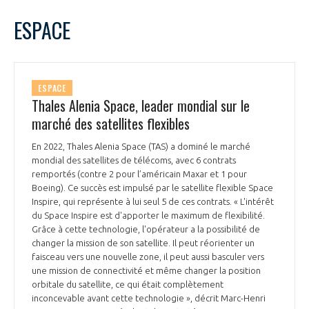
LE GIFAS
NON
OUI
mars
2023
Mois Précédent
Mois 
t
ESPACE
Rejoignez une filière d’excellence et développez
L
M
M
J
V
S
D
 à
votre réseau au sein d’un écosystème intégré et
1
2
3
4
5
PRÉSENTATION
cohérent
6
7
8
9
10
11
12
ESPACE
13
14
15
16
17
18
19
Thales Alenia Space, leader mondial sur le
NOTRE VISION
ORGANISATION
20
21
22
23
24
25
26
marché des satellites flexibles
27
28
29
30
31
NOS MISSIONS
En 2022, Thales Alenia Space (TAS) a dominé le marché
LE CONSEIL DU GIFAS
FONCTIONNEMENT
mondial des satellites de télécoms, avec 6 contrats
remportés (contre 2 pour l’américain Maxar et 1 pour
NOTRE HISTOIRE
Boeing). Ce succès est impulsé par le satellite flexible Space
L’ÉQUIPE DU GIFAS
GEADS
Inspire, qui représente à lui seul 5 de ces contrats. « L'intérêt
ACCOMPAGNEMENT DE NOS ADHÉRENTS
du Space Inspire est d'apporter le maximum de flexibilité.
Grâce à cette technologie, l'opérateur a la possibilité de
NOS RÉSEAUX À L'INTERNATIONAL
COMITÉ AERO PME
changer la mission de son satellite. Il peut réorienter un
LES PROGRAMMES DU GIFAS
LA MÉDIATION
faisceau vers une nouvelle zone, il peut aussi basculer vers
une mission de connectivité et même changer la position
Découvrez les avantages d'adhérer au GIFAS.
STARTAIR
UN ÉCOSYSTÈME INTÉGRÉ ET COHÉRENT
orbitale du satellite, ce qui était complètement
LA MÉDIATION DANS LA FILIÈRE AÉRONAUTIQUE ET SPATIALE
Rencontres, salons, données sectorielles,
LE SALON DU BOURGET
inconcevable avant cette technologie », décrit Marc-Henri