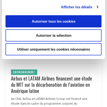
moins élevés qu’en Europe pour les industriels, face auxquels
Afficher les détails
l’Union européenne n’a été en mesure de dégager que 10
Md€ en mars dernier.
Autoriser tous les cookies
Le Figaro du 4 septembre
Autoriser la sélection
ENVIRONNEMENT
Utiliser uniquement les cookies nécessaires
ENVIRONNEMENT
Airbus et LATAM Airlines financent une étude
du MIT sur la décarbonation de l’aviation en
Amérique latine
Au Chili, Airbus et LATAM Airlines Group ont financé une
étude dans le cadre du programme conjoint du