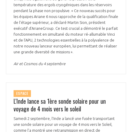
programmes ...
COMMISSIONS ET COMITÉS
température des ergols cryogéniques dans les réservoirs
POURQUOI DEVENIR MEMBRE ?
L'OBSERVATOIRE
LE MÉDIATEUR DE LA FILIÈRE AÉRONAUTIQUE ET SPATIALE
pendant la phase non propulsive. « Ce nouveau succès pour
les équipes Ariane 6 nous rapproche de la qualification finale
DEMANDE D’ADHÉSION
de l’étage supérieur, a déclaré Martin Sion, président
MÉDIATION ET CHARTE D’ENGAGEMENT SUR LES RELATIONS ENTRE
exécutif d’ArianeGroup. Ce test crucial a démontré le parfait
CLIENTS ET FOURNISSEURS
fonctionnement en simultané du moteur ré-allumable Vinci
CHIFFRES CLÉS
et de l’APU, 2 technologies essentielles à la polyvalence de
notre nouveau lanceur européen, lui permettant de réaliser
LA MÉDIATION AU-DELÀ DE LA FILIÈRE AÉRONAUTIQUE ET SPATIALE
une grande diversité de missions ».
LES ENJEUX
Air et Cosmos du 4 septembre
PRENDRE CONTACT AVEC LE MÉDIATEUR DE LA FILIÈRE
COMPÉTITIVITÉ
LES PUBLICATIONS
EMPLOI & FORMATION
DOCUMENTS & BROCHURES
ESPACE
L'Inde lance sa 1ère sonde solaire pour un
ENVIRONNEMENT
voyage de 4 mois vers le soleil
RAPPORTS D'ACTIVITÉS
Samedi 2 septembre, l’Inde a lancé une fusée transportant
INNOVATION
une sonde solaire pour un voyage de 4 mois vers le Soleil,
comme l'a montré une retransmission en direct de