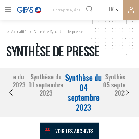
Ferme
Ferme
FR
VOUS ÊTES ADHÉRENTS
la
la
modal
modal
memb
memb
Actualités
Dernière Synthèse de presse
ACTUALITÉS
SYNTHÈSE DE PRESSE
À LA UNE
Synthèse du
nthèse du
Synthèse du
Synthèse du
DEMANDE D’ADHÉSION
31 août 2023
01 septembre
05 septembre
SYNTHÈSE DE PRESSE
04
2023
2023
septembre
CONNEXION
2023
AGENDA
Avez-vous un statut de droit français ?
PAS ENCORE ADHÉRENT ?
COMMUNIQUÉS DE PRESSE
VOIR LES ARCHIVES
VOUS ÊTES UN PROFESSIONNEL DE LA FILIÈRE ?