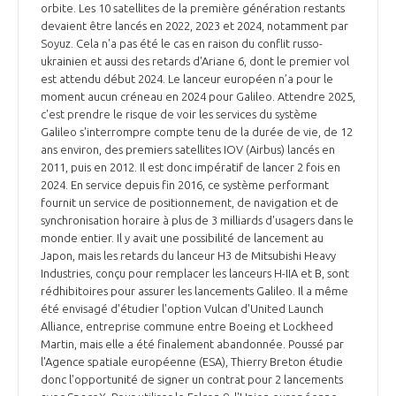
orbite. Les 10 satellites de la première génération restants
devaient être lancés en 2022, 2023 et 2024, notamment par
Soyuz. Cela n'a pas été le cas en raison du conflit russo-
ukrainien et aussi des retards d'Ariane 6, dont le premier vol
est attendu début 2024. Le lanceur européen n’a pour le
moment aucun créneau en 2024 pour Galileo. Attendre 2025,
c'est prendre le risque de voir les services du système
Galileo s'interrompre compte tenu de la durée de vie, de 12
ans environ, des premiers satellites IOV (Airbus) lancés en
2011, puis en 2012. Il est donc impératif de lancer 2 fois en
2024. En service depuis fin 2016, ce système performant
fournit un service de positionnement, de navigation et de
synchronisation horaire à plus de 3 milliards d'usagers dans le
monde entier. Il y avait une possibilité de lancement au
Japon, mais les retards du lanceur H3 de Mitsubishi Heavy
Industries, conçu pour remplacer les lanceurs H-IIA et B, sont
rédhibitoires pour assurer les lancements Galileo. Il a même
été envisagé d'étudier l'option Vulcan d'United Launch
Alliance, entreprise commune entre Boeing et Lockheed
Martin, mais elle a été finalement abandonnée. Poussé par
l'Agence spatiale européenne (ESA), Thierry Breton étudie
donc l'opportunité de signer un contrat pour 2 lancements