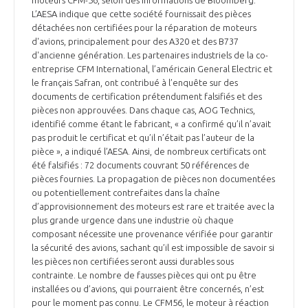
moteurs CFM-56, selon des informations de Bloomberg.
L’AESA indique que cette société fournissait des pièces
détachées non certifiées pour la réparation de moteurs
d'avions, principalement pour des A320 et des B737
d'ancienne génération. Les partenaires industriels de la co-
entreprise CFM International, l’américain General Electric et
le français Safran, ont contribué à l’enquête sur des
documents de certification prétendument falsifiés et des
pièces non approuvées. Dans chaque cas, AOG Technics,
identifié comme étant le fabricant, « a confirmé qu’il n’avait
pas produit le certificat et qu’il n’était pas l’auteur de la
pièce », a indiqué l’AESA. Ainsi, de nombreux certificats ont
été falsifiés : 72 documents couvrant 50 références de
pièces fournies. La propagation de pièces non documentées
ou potentiellement contrefaites dans la chaîne
d’approvisionnement des moteurs est rare et traitée avec la
plus grande urgence dans une industrie où chaque
composant nécessite une provenance vérifiée pour garantir
la sécurité des avions, sachant qu’il est impossible de savoir si
les pièces non certifiées seront aussi durables sous
contrainte. Le nombre de fausses pièces qui ont pu être
installées ou d’avions, qui pourraient être concernés, n’est
pour le moment pas connu. Le CFM56, le moteur à réaction