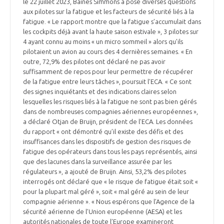
le 22 juillet 2023, Baines Simmons a posé diverses questions
aux pilotes sur la fatigue et les facteurs de sécurité liés à la
fatigue. « Le rapport montre que la fatigue s’accumulait dans
les cockpits déjà avant la haute saison estivale », 3 pilotes sur
4 ayant connu au moins « un micro sommeil » alors qu’ils
pilotaient un avion au cours des 4 dernières semaines. « En
outre, 72,9% des pilotes ont déclaré ne pas avoir
suffisamment de repos pour leur permettre de récupérer
de la fatigue entre leurs tâches », poursuit l’ECA. « Ce sont
des signes inquiétants et des indications claires selon
lesquelles les risques liés à la fatigue ne sont pas bien gérés
dans de nombreuses compagnies aériennes européennes »,
a déclaré Otjan de Bruijn, président de l’ECA. Les données
du rapport « ont démontré qu’il existe des défis et des
insuffisances dans les dispositifs de gestion des risques de
fatigue des opérateurs dans tous les pays représentés, ainsi
que des lacunes dans la surveillance assurée par les
régulateurs », a ajouté de Bruijn. Ainsi, 53,2% des pilotes
interrogés ont déclaré que « le risque de fatigue était soit «
pour la plupart mal géré », soit « mal géré au sein de leur
compagnie aérienne ». « Nous espérons que l’Agence de la
sécurité aérienne de l’Union européenne (AESA) et les
autorités nationales de toute l’Europe examineront