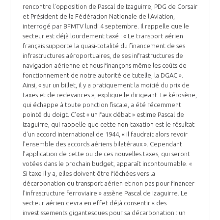
rencontre l’opposition de Pascal de Izaguirre, PDG de Corsair
et Président de la Fédération Nationale de l'Aviation,
interrogé par BFMTV lundi 4 septembre. Il rappelle que le
secteur est déjà lourdement taxé : « Le transport aérien
français supporte la quasi-totalité du financement de ses
infrastructures aéroportuaires, de ses infrastructures de
navigation aérienne et nous finançons même les coûts de
fonctionnement de notre autorité de tutelle, la DGAC ».
Ainsi, « sur un billet, il y a pratiquement la moitié du prix de
taxes et de redevances », explique le dirigeant. Le kérosène,
qui échappe à toute ponction fiscale, a été récemment
pointé du doigt. C’est « un faux débat » estime Pascal de
Izaguirre, qui rappelle que cette non-taxation est le résultat
d'un accord international de 1944, « il faudrait alors revoir
l'ensemble des accords aériens bilatéraux ». Cependant
l’application de cette ou de ces nouvelles taxes, qui seront
votées dans le prochain budget, apparaît incontournable. «
Si taxe il y a, elles doivent être fléchées vers la
décarbonation du transport aérien et non pas pour financer
l'infrastructure ferroviaire » assène Pascal de Izaguirre. Le
secteur aérien devra en effet déjà consentir « des
investissements gigantesques pour sa décarbonation : un