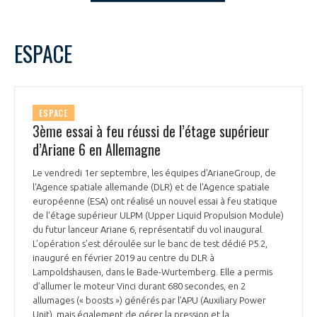
LE GIFAS
NON
OUI
t
Rejoignez une filière d’excellence et développez
septembre
2023
Mois Précédent
Mois 
ESPACE
 à
votre réseau au sein d’un écosystème intégré et
L
M
M
J
V
S
D
PRÉSENTATION
cohérent
1
2
3
4
5
6
7
8
9
10
NOTRE VISION
ESPACE
ORGANISATION
11
12
13
14
15
16
17
3ème essai à feu réussi de l’étage supérieur
18
19
20
21
22
23
24
d’Ariane 6 en Allemagne
NOS MISSIONS
LE CONSEIL DU GIFAS
25
26
27
28
29
30
FONCTIONNEMENT
Le vendredi 1er septembre, les équipes d'ArianeGroup, de
l'Agence spatiale allemande (DLR) et de l'Agence spatiale
NOTRE HISTOIRE
L’ÉQUIPE DU GIFAS
européenne (ESA) ont réalisé un nouvel essai à feu statique
GEADS
ACCOMPAGNEMENT DE NOS ADHÉRENTS
de l'étage supérieur ULPM (Upper Liquid Propulsion Module)
du futur lanceur Ariane 6, représentatif du vol inaugural.
NOS RÉSEAUX À L'INTERNATIONAL
L’opération s’est déroulée sur le banc de test dédié P5.2,
COMITÉ AERO PME
LES PROGRAMMES DU GIFAS
LA MÉDIATION
inauguré en février 2019 au centre du DLR à
Lampoldshausen, dans le Bade-Wurtemberg. Elle a permis
Découvrez les avantages d'adhérer au GIFAS.
STARTAIR
d’allumer le moteur Vinci durant 680 secondes, en 2
UN ÉCOSYSTÈME INTÉGRÉ ET COHÉRENT
LA MÉDIATION DANS LA FILIÈRE AÉRONAUTIQUE ET SPATIALE
Rencontres, salons, données sectorielles,
allumages (« boosts ») générés par l’APU (Auxiliary Power
LE SALON DU BOURGET
Unit), mais également de gérer la pression et la