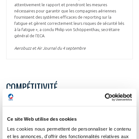
attentivement le rapport et prendront les mesures
nécessaires pour garantir que les compagnies aériennes
fournissent des systèmes efficaces de reporting sur la
fatigue et gèrent correctement leurs risques de sécurité liés
à la fatigue », a conclu Philip von Schöppenthau, secrétaire
général de l’ECA.
Aerobuzz et Air Journal du 4 septembre
COMPÉTITIVITÉ
COMPÉTITIVITÉ
Ce site Web utilise des cookies
La France et l’Allemagne défendent ensemble
les aides d’Etat à l’industrie face à Bruxelles
Les cookies nous permettent de personnaliser le contenu
et les annonces, d'offrir des fonctionnalités relatives aux