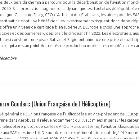
s deux tiers du chemin à parcourir pour la décarbonation de l’aviation mondial
 2050. Si la production augmente, la dynamique est toutefois déséquilibrée
ouligne Guillaume Faury, CEO d’Airbus : « Aux Etats-Unis, les aides pour les SA
vestit sait ce dont il va bénéficier. Les investissements risquent donc de se d
ays offre un niveau de certitude bien supérieur. L’Europe a choisi une approche
NON
OUI
axes et des barrières », déplorait le dirigeant fin 2022. Les électrofuels, au
t aussi constituer une piste. Safran et Engie ont annoncé une prise de parti
tec, qui a mis au point des unités de production modulaires complètes de c
Découvrez les avantages d'adhérer au 
 décembre
données sectorielles, p
DEMANDE D’ADH
erry Couderc (Union Française de l’Hélicoptère)
é général de l’Union Française de l’Hélicoptère et vice-président de l’Euro
prime dans Aerobuzz. Il relève notamment qu’il vaut mieux miser sur les carbur
hélicoptère plutôt que sur les eVTOL : « à court terme, l’aviation classique po
e aux SAF », estime-t-il. De nombreuses expérimentations ont déjà été menée
me en juin 2022 avec le vol 100% SAF d’un Super Puma, organisé par Airbus H