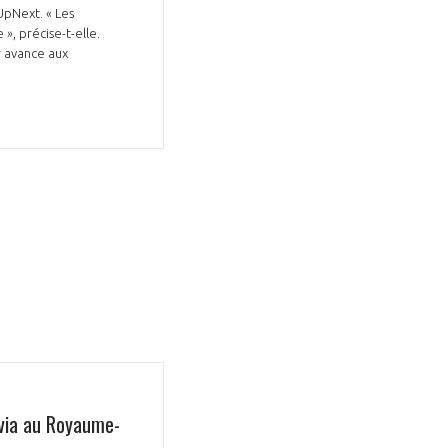
UpNext. « Les
», précise-t-elle.
r avance aux
Avia au Royaume-