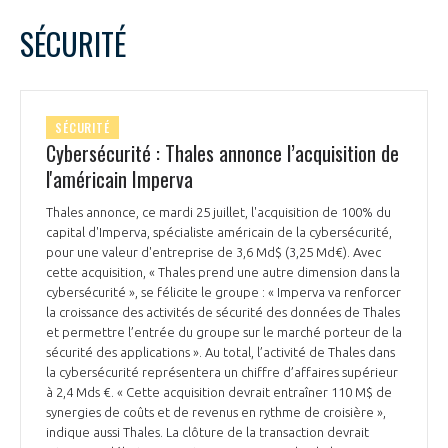
LE GIFAS
NON
OUI
juillet
2023
Mois Précédent
Mois 
t
SÉCURITÉ
Rejoignez une filière d’excellence et développez
L
M
M
J
V
S
D
 à
votre réseau au sein d’un écosystème intégré et
1
2
PRÉSENTATION
cohérent
3
4
5
6
7
8
9
SÉCURITÉ
10
11
12
13
14
15
16
Cybersécurité : Thales annonce l’acquisition de
NOTRE VISION
ORGANISATION
17
18
19
20
21
22
23
l'américain Imperva
24
25
26
27
28
29
30
NOS MISSIONS
Thales annonce, ce mardi 25 juillet, l'acquisition de 100% du
31
LE CONSEIL DU GIFAS
FONCTIONNEMENT
capital d'Imperva, spécialiste américain de la cybersécurité,
pour une valeur d'entreprise de 3,6 Md$ (3,25 Md€). Avec
NOTRE HISTOIRE
cette acquisition, « Thales prend une autre dimension dans la
L’ÉQUIPE DU GIFAS
GEADS
cybersécurité », se félicite le groupe : « Imperva va renforcer
ACCOMPAGNEMENT DE NOS ADHÉRENTS
la croissance des activités de sécurité des données de Thales
et permettre l’entrée du groupe sur le marché porteur de la
NOS RÉSEAUX À L'INTERNATIONAL
COMITÉ AERO PME
sécurité des applications ». Au total, l’activité de Thales dans
LES PROGRAMMES DU GIFAS
LA MÉDIATION
la cybersécurité représentera un chiffre d’affaires supérieur
à 2,4 Mds €. « Cette acquisition devrait entraîner 110 M$ de
Découvrez les avantages d'adhérer au GIFAS.
STARTAIR
UN ÉCOSYSTÈME INTÉGRÉ ET COHÉRENT
synergies de coûts et de revenus en rythme de croisière »,
LA MÉDIATION DANS LA FILIÈRE AÉRONAUTIQUE ET SPATIALE
Rencontres, salons, données sectorielles,
LE SALON DU BOURGET
indique aussi Thales. La clôture de la transaction devrait