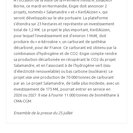
A l'occasion de la visite de la Première ministre, Elisabeth
Borne, ce mardi en Normandie, Engie doit annoncer 2
projets, nommés « Salamandre » et « KerEAUzen », qui
seront développés sur le site portuaire. La plateforme
s’étendra sur 23 hectares et représente un investissement
total de 1,2 M€. Le projet le plus important, KerEAUzen,
pour lequel l’investissement est d’environ 1 Md€, doit
produire du « e-kérosène », un carburant de synthèse
décarboné, pour Air France. Ce carburant est obtenu par la
combinaison d'hydrogène et de CO2. Engie compte rendre
sa production décarbonée en récupérant le CO2 du projet
Salamandre, et en l'associant à de l'hydrogène vert (issu
d'électricité renouvelable) ou bas carbone (nucléaire). Le
projet vise une production de 70 000 tonnes de carburant
par an. Le projet Salamandre, de taille plus modeste, avec un
investissement de 175 M€, pourrait entrer en service en
2026 ou 2027. Il vise à fournir 11 000 tonnes de biométhane à
CMA-CGM.
Ensemble de la presse du 25 juillet