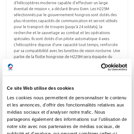
d’hélicoptères moderne capable d’effectuer un large
éventail de mission », a déclaré Bruno Even. Les H225M
sélectionnés par le gouvernement hongrois sont dotés des
plus récentes capacités de communication et seront utilisés
pour le transport de troupes (jusqu’à 24 soldats), la
recherche et le sauvetage au combat et les opérations
spéciales. Ils sont dotés d’un pilote automatique 4 axes.
L’hélicoptère dispose d’une capacité tout temps, renforcée
par sa compatibilité avec les lunettes de vision nocturne. Une
partie de la flotte hongroise de H225M sera équipée du
système de gestion des armes HForce, ce qui ajoutera des
capacités d’appui aérien et renforcera la communalité avec
la flotte hongroise de H145M également équipée de
HForce, précise Airbus.
Ce site Web utilise des cookies
Aerobuzz et Air Journal du 25 juillet
Les cookies nous permettent de personnaliser le contenu
et les annonces, d'offrir des fonctionnalités relatives aux
médias sociaux et d'analyser notre trafic. Nous
partageons également des informations sur l'utilisation de
DÉFENSE
notre site avec nos partenaires de médias sociaux, de
Airbus propose l’A400M « Atlas » en Inde
publicité et d'analyse, qui peuvent combiner celles-ci