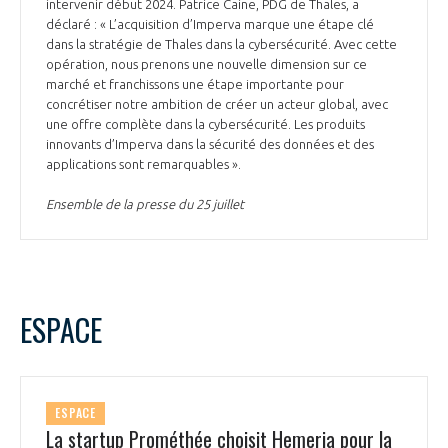
programmes ...
intervenir début 2024. Patrice Caine, PDG de Thales, a
COMMISSIONS ET COMITÉS
POURQUOI DEVENIR MEMBRE ?
déclaré : « L’acquisition d’Imperva marque une étape clé
L'OBSERVATOIRE
LE MÉDIATEUR DE LA FILIÈRE AÉRONAUTIQUE ET SPATIALE
dans la stratégie de Thales dans la cybersécurité. Avec cette
DEMANDE D’ADHÉSION
opération, nous prenons une nouvelle dimension sur ce
marché et franchissons une étape importante pour
MÉDIATION ET CHARTE D’ENGAGEMENT SUR LES RELATIONS ENTRE
concrétiser notre ambition de créer un acteur global, avec
CLIENTS ET FOURNISSEURS
CHIFFRES CLÉS
une offre complète dans la cybersécurité. Les produits
innovants d’Imperva dans la sécurité des données et des
LA MÉDIATION AU-DELÀ DE LA FILIÈRE AÉRONAUTIQUE ET SPATIALE
applications sont remarquables ».
LES ENJEUX
Ensemble de la presse du 25 juillet
PRENDRE CONTACT AVEC LE MÉDIATEUR DE LA FILIÈRE
COMPÉTITIVITÉ
LES PUBLICATIONS
EMPLOI & FORMATION
DOCUMENTS & BROCHURES
ESPACE
ENVIRONNEMENT
RAPPORTS D'ACTIVITÉS
ESPACE
INNOVATION
La startup Prométhée choisit Hemeria pour la