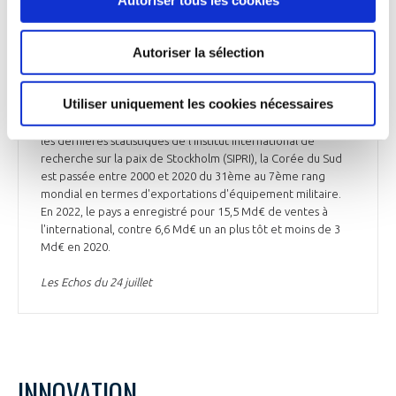
Autoriser tous les cookies
« La Corée du Sud, nouveau géant de la
défense mondiale » (Les Echos)
Autoriser la sélection
Les Echos publient une série intitulée « la course à
l’armement ». Un premier article est consacré à la Corée du
Utiliser uniquement les cookies nécessaires
Sud, « nouveau géant de la défense mondiale », qui entend
devenir l’un des plus grands exportateurs mondiaux. Selon
les dernières statistiques de l'Institut international de
recherche sur la paix de Stockholm (SIPRI), la Corée du Sud
est passée entre 2000 et 2020 du 31ème au 7ème rang
mondial en termes d'exportations d'équipement militaire.
En 2022, le pays a enregistré pour 15,5 Md€ de ventes à
l'international, contre 6,6 Md€ un an plus tôt et moins de 3
Md€ en 2020.
Les Echos du 24 juillet
INNOVATION