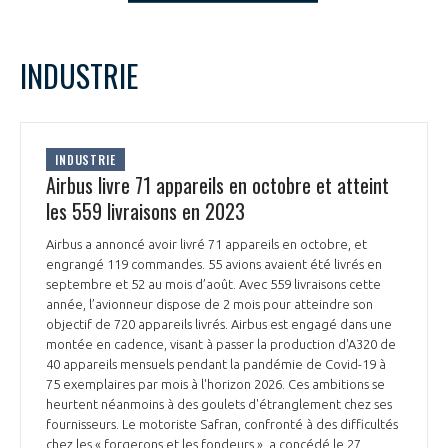
LE GIFAS
NON
OUI
t
Rejoignez une filière d’excellence et développez
novembre
2023
Mois Précédent
Mois 
INDUSTRIE
 à
votre réseau au sein d’un écosystème intégré et
L
M
M
J
V
S
D
PRÉSENTATION
cohérent
1
2
3
4
5
6
7
8
9
10
11
12
NOTRE VISION
INDUSTRIE
ORGANISATION
13
14
15
16
17
18
19
Airbus livre 71 appareils en octobre et atteint
20
21
22
23
24
25
26
les 559 livraisons en 2023
NOS MISSIONS
LE CONSEIL DU GIFAS
27
28
29
30
FONCTIONNEMENT
Airbus a annoncé avoir livré 71 appareils en octobre, et
engrangé 119 commandes. 55 avions avaient été livrés en
NOTRE HISTOIRE
L’ÉQUIPE DU GIFAS
septembre et 52 au mois d’août. Avec 559 livraisons cette
GEADS
ACCOMPAGNEMENT DE NOS ADHÉRENTS
année, l’avionneur dispose de 2 mois pour atteindre son
objectif de 720 appareils livrés. Airbus est engagé dans une
NOS RÉSEAUX À L'INTERNATIONAL
montée en cadence, visant à passer la production d'A320 de
COMITÉ AERO PME
LES PROGRAMMES DU GIFAS
LA MÉDIATION
40 appareils mensuels pendant la pandémie de Covid-19 à
75 exemplaires par mois à l'horizon 2026. Ces ambitions se
Découvrez les avantages d'adhérer au GIFAS.
STARTAIR
heurtent néanmoins à des goulets d'étranglement chez ses
UN ÉCOSYSTÈME INTÉGRÉ ET COHÉRENT
LA MÉDIATION DANS LA FILIÈRE AÉRONAUTIQUE ET SPATIALE
Rencontres, salons, données sectorielles,
fournisseurs. Le motoriste Safran, confronté à des difficultés
LE SALON DU BOURGET
chez les « forgerons et les fondeurs », a concédé le 27