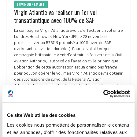
ENVIRONNEMENT
Virgin Atlantic va réaliser un 1er vol
transatlantique avec 100% de SAF
La compagnie Virgin Atlantic prévoit d'effectuer un vol entre
Londres Heathrow et New York JFK le 28 novembre
prochain, avec un B787-9 propulsé à 100% avec du SAF
(carburants d’aviation durables). Pour ce vol historique, la
compagnie britannique vient d'obtenir un feu vert de la Civil
Aviation Authority, l’autorité de l'aviation civile britannique.
L'obtention de cette autorisation est un grand pas franchi
pour pouvoir opérer le vol, mais Virgin Atlantic devra obtenir
des autorisations de survol de la Federal Aviation
Administration, de l'Irish Aviation Authority et de Transports
Canada. Pour l'instant, la limite d'emport autorisé de
biocarburant sur un avion de ligne commerciale, et nécessite
donc un mélange avec du carburant classique. L'autorisation
délivrée par la Civil Aviation Authority suit un programme
Ce site Web utilise des cookies
d'examens techniques effectués par le régulateur, qui a
analysé différents aspects du projet de vol, incluant
Les cookies nous permettent de personnaliser le contenu
notamment un test réalisé au sol avec Rolls Royce en faisant
et les annonces, d'offrir des fonctionnalités relatives aux
fonctionner un moteur Trent 1000 avec 100% de SAF. La