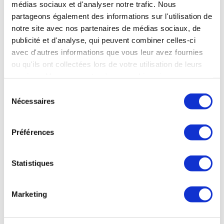
médias sociaux et d'analyser notre trafic. Nous
préparation du vol, menée par Virgin Atlantic, mobilise un
partageons également des informations sur l'utilisation de
consortium de compagnies incluant notamment Boeing,
Rolls-Royce, et BP.
notre site avec nos partenaires de médias sociaux, de
publicité et d'analyse, qui peuvent combiner celles-ci
Ensemble de la presse du 8 novembre
avec d'autres informations que vous leur avez fournies
ou qu'ils ont collectées lors de votre utilisation de leurs
services. Vous consentez à nos cookies si vous
continuez à utiliser notre site Web.
Sélection
Nécessaires
DÉFENSE
du
consentement
Préférences
DÉFENSE
MBDA signe un contrat de 4 Md£ pour
Statistiques
renforcer le système de Défense aérienne de
la Pologne
Marketing
La branche britannique de MBDA a signé un contrat de 4
Md£ pour fournir à la Pologne des systèmes de Défense