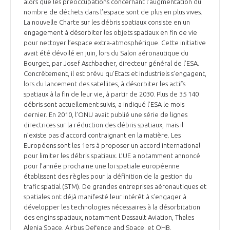
alors que les préoccupations concernant l’augmentation du
nombre de déchets dans l’espace sont de plus en plus vives.
La nouvelle Charte sur les débris spatiaux consiste en un
engagement à désorbiter les objets spatiaux en fin de vie
pour nettoyer l’espace extra-atmosphérique. Cette initiative
avait été dévoilé en juin, lors du Salon aéronautique du
Bourget, par Josef Aschbacher, directeur général de l’ESA.
Concrètement, il est prévu qu’Etats et industriels s’engagent,
lors du lancement des satellites, à désorbiter les actifs
spatiaux à la fin de leur vie, à partir de 2030. Plus de 35 140
débris sont actuellement suivis, a indiqué l’ESA le mois
dernier. En 2010, l’ONU avait publié une série de lignes
directrices sur la réduction des débris spatiaux, mais il
n’existe pas d’accord contraignant en la matière. Les
Européens sont les 1ers à proposer un accord international
pour limiter les débris spatiaux. L’UE a notamment annoncé
pour l’année prochaine une loi spatiale européenne
établissant des règles pour la définition de la gestion du
trafic spatial (STM). De grandes entreprises aéronautiques et
spatiales ont déjà manifesté leur intérêt à s’engager à
développer les technologies nécessaires à la désorbitation
des engins spatiaux, notamment Dassault Aviation, Thales
Alenia Space, Airbus Defence and Space, et OHB.