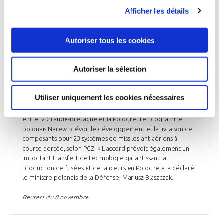
aérienne basés au sol, a dévoilé le gouvernement
Afficher les détails
britannique mardi 7 novembre. Ce partenariat a pour
objectif de stimuler le programme de Défense aérienne
Narew de la Pologne et contribuera à renforcer la sécurité
Autoriser tous les cookies
européenne dans le contexte du conflit en Ukraine. Le
système de défense aérienne doit être capable de lancer
des missiles sur des menaces aériennes telles que des
Autoriser la sélection
missiles de croisière et des avions de chasse à des distances
de plus de 40 km, a précisé le ministère. La division
britannique de MBDA a signé le contrat de sous-traitance
Utiliser uniquement les cookies nécessaires
avec l'entreprise polonaise PGZ dans le cadre d'un accord
qui serait le plus important accord commercial jamais conclu
entre la Grande-Bretagne et la Pologne. Le programme
polonais Narew prévoit le développement et la livraison de
composants pour 23 systèmes de missiles antiaériens à
courte portée, selon PGZ. « L'accord prévoit également un
important transfert de technologie garantissant la
production de fusées et de lanceurs en Pologne », a déclaré
le ministre polonais de la Défense, Mariusz Blaszczak.
Reuters du 8 novembre