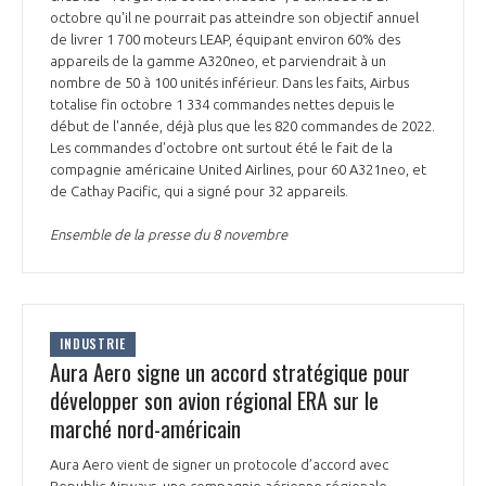
programmes ...
COMMISSIONS ET COMITÉS
octobre qu'il ne pourrait pas atteindre son objectif annuel
POURQUOI DEVENIR MEMBRE ?
L'OBSERVATOIRE
LE MÉDIATEUR DE LA FILIÈRE AÉRONAUTIQUE ET SPATIALE
de livrer 1 700 moteurs LEAP, équipant environ 60% des
appareils de la gamme A320neo, et parviendrait à un
DEMANDE D’ADHÉSION
nombre de 50 à 100 unités inférieur. Dans les faits, Airbus
MÉDIATION ET CHARTE D’ENGAGEMENT SUR LES RELATIONS ENTRE
totalise fin octobre 1 334 commandes nettes depuis le
CLIENTS ET FOURNISSEURS
début de l'année, déjà plus que les 820 commandes de 2022.
CHIFFRES CLÉS
Les commandes d'octobre ont surtout été le fait de la
compagnie américaine United Airlines, pour 60 A321neo, et
LA MÉDIATION AU-DELÀ DE LA FILIÈRE AÉRONAUTIQUE ET SPATIALE
de Cathay Pacific, qui a signé pour 32 appareils.
LES ENJEUX
Ensemble de la presse du 8 novembre
PRENDRE CONTACT AVEC LE MÉDIATEUR DE LA FILIÈRE
COMPÉTITIVITÉ
LES PUBLICATIONS
EMPLOI & FORMATION
DOCUMENTS & BROCHURES
INDUSTRIE
Aura Aero signe un accord stratégique pour
ENVIRONNEMENT
développer son avion régional ERA sur le
RAPPORTS D'ACTIVITÉS
marché nord-américain
INNOVATION
Aura Aero vient de signer un protocole d’accord avec
Republic Airways, une compagnie aérienne régionale