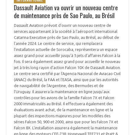
Dassault Aviation va ouvrir un nouveau centre
de maintenance près de Sao Paulo, au Brésil
Dassault Aviation prévoit d'ouvrir un nouveau centre de
services appartenant à la société à l'aéroport international
Catarina Executive près de Sao Paulo, au Brésil, au début de
l'année 2024. Le centre de service, qui remplacera
l'installation actuelle de Sorocaba, représentera un espace
assez grand pour accueillir jusqu'à 5 jets d'affaires Falcon à la
fois. Il sera également assez grand pour accueillir le nouveau
jet à très long rayon d'action Falcon 10X de Dassault Aviation.
Le centre sera certifié par l'Agencia Nacional de Aviacao Civil
(ANAC) du Brésil, la FAA et l'EASA, ainsi que par les autorités
de navigabilité de l'Argentine, des Bermudes et de
l'Uruguay. Il assurera la maintenance en ligne jusqu'aux
contrôles pour les avions de la famille Falcon 7X et Falcon
2000 immatriculés au Brésil. Il effectuera également des
évaluations avant achat, de la maintenance en ligne et la
plupart des inspections majeures pour les modèles des
séries Falcon 50, 900 et 2000, ainsi que pour les Falcon 7X et
Falcon 8X. L'installation assurera également la maintenance
en ligne des moteurs CFE-738, Honeywell TFE731 et Pratt &