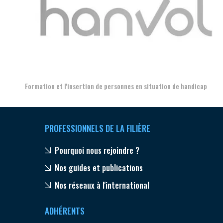
Aer
Formation et l'insertion de personnes en situation de handicap
PROFESSIONNELS DE LA FILIÈRE
Pourquoi nous rejoindre ?
Nos guides et publications
Nos réseaux à l'international
ADHÉRENTS