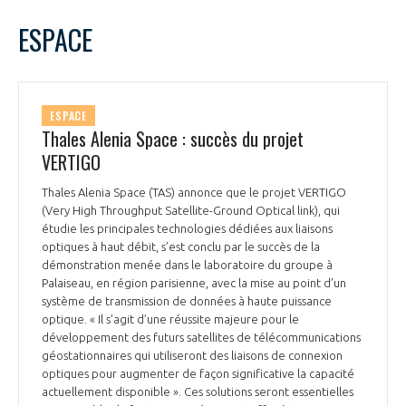
LE GIFAS
NON
OUI
avril
2023
Mois Précédent
Mois 
t
ESPACE
Rejoignez une filière d’excellence et développez
L
M
M
J
V
S
D
 à
votre réseau au sein d’un écosystème intégré et
1
2
PRÉSENTATION
cohérent
3
4
5
6
7
8
9
ESPACE
10
11
12
13
14
15
16
Thales Alenia Space : succès du projet
NOTRE VISION
ORGANISATION
17
18
19
20
21
22
23
VERTIGO
24
25
26
27
28
29
30
NOS MISSIONS
Thales Alenia Space (TAS) annonce que le projet VERTIGO
LE CONSEIL DU GIFAS
FONCTIONNEMENT
(Very High Throughput Satellite-Ground Optical link), qui
étudie les principales technologies dédiées aux liaisons
NOTRE HISTOIRE
optiques à haut débit, s’est conclu par le succès de la
L’ÉQUIPE DU GIFAS
GEADS
démonstration menée dans le laboratoire du groupe à
ACCOMPAGNEMENT DE NOS ADHÉRENTS
Palaiseau, en région parisienne, avec la mise au point d’un
système de transmission de données à haute puissance
NOS RÉSEAUX À L'INTERNATIONAL
COMITÉ AERO PME
optique. « Il s’agit d’une réussite majeure pour le
LES PROGRAMMES DU GIFAS
LA MÉDIATION
développement des futurs satellites de télécommunications
géostationnaires qui utiliseront des liaisons de connexion
Découvrez les avantages d'adhérer au GIFAS.
STARTAIR
UN ÉCOSYSTÈME INTÉGRÉ ET COHÉRENT
optiques pour augmenter de façon significative la capacité
LA MÉDIATION DANS LA FILIÈRE AÉRONAUTIQUE ET SPATIALE
Rencontres, salons, données sectorielles,
LE SALON DU BOURGET
actuellement disponible ». Ces solutions seront essentielles