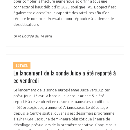
programmes ...
pour combler la fracture numérique et offrir à tous une
COMMISSIONS ET COMITÉS
POURQUOI DEVENIR MEMBRE ?
connectivité haut débit d’ici 2025, souligne TAS. L’objectif est
L'OBSERVATOIRE
LE MÉDIATEUR DE LA FILIÈRE AÉRONAUTIQUE ET SPATIALE
également d’accroître la capacité des satellites afin d’en
DEMANDE D’ADHÉSION
réduire le nombre nécessaire pour répondre à la demande
des utilisateurs.
MÉDIATION ET CHARTE D’ENGAGEMENT SUR LES RELATIONS ENTRE
CLIENTS ET FOURNISSEURS
CHIFFRES CLÉS
BFM Bourse du 14 avril
LA MÉDIATION AU-DELÀ DE LA FILIÈRE AÉRONAUTIQUE ET SPATIALE
LES ENJEUX
PRENDRE CONTACT AVEC LE MÉDIATEUR DE LA FILIÈRE
ESPACE
Le lancement de la sonde Juice a été reporté à
COMPÉTITIVITÉ
LES PUBLICATIONS
ce vendredi
EMPLOI & FORMATION
Le lancement de la sonde européenne Juice vers Jupiter,
DOCUMENTS & BROCHURES
prévu jeudi 13 avril à bord d'un lanceur Ariane 5, a été
reporté à ce vendredi en raison de mauvaises conditions
ENVIRONNEMENT
RAPPORTS D'ACTIVITÉS
météorologiques, a annoncé Arianespace. Le décollage
depuis le Centre spatial guyanais est désormais programmé
à 12h14 GMT, soit une demi-heure plus tôt que l’heure de
INNOVATION
décollage prévue lors de la première tentative. Conçue sous