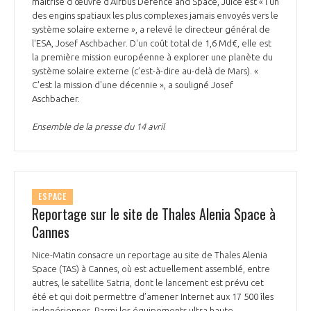
maîtrise d’œuvre d’Airbus Defence and Space, Juice est « l'un
INTERNATIONALISATION
des engins spatiaux les plus complexes jamais envoyés vers le
système solaire externe », a relevé le directeur général de
l'ESA, Josef Aschbacher. D'un coût total de 1,6 Md€, elle est
la première mission européenne à explorer une planète du
système solaire externe (c’est-à-dire au-delà de Mars). «
C'est la mission d'une décennie », a souligné Josef
Aschbacher.
Ensemble de la presse du 14 avril
ESPACE
Reportage sur le site de Thales Alenia Space à
Cannes
Nice-Matin consacre un reportage au site de Thales Alenia
Space (TAS) à Cannes, où est actuellement assemblé, entre
autres, le satellite Satria, dont le lancement est prévu cet
été et qui doit permettre d’amener Internet aux 17 500 îles
indonésiennes. Parmi les équipements ultra haute