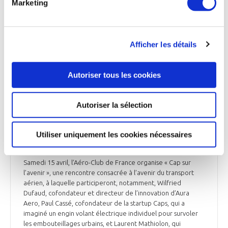
Marketing
explique Jacques Le Doucen, directeur d'Iméca. «
L'ensemble de ces procédés de production suivent des
règles similaires à celles d'une startup. Nous avons la
capacité de partir d'une page blanche pour développer un
Afficher les détails
procédé ou une usine », indique Philippe Heraud, directeur
du marketing et des ventes de Start2Prod.
Autoriser tous les cookies
Les Echos du 14 avril
Autoriser la sélection
INDUSTRIE
Utiliser uniquement les cookies nécessaires
« Cap sur l’avenir » à l’Aéro-Club de France
Samedi 15 avril, l’Aéro-Club de France organise « Cap sur
l’avenir », une rencontre consacrée à l’avenir du transport
aérien, à laquelle participeront, notamment, Wilfried
Dufaud, cofondateur et directeur de l’innovation d’Aura
Aero, Paul Cassé, cofondateur de la startup Caps, qui a
imaginé un engin volant électrique individuel pour survoler
les embouteillages urbains, et Laurent Mathiolon, qui