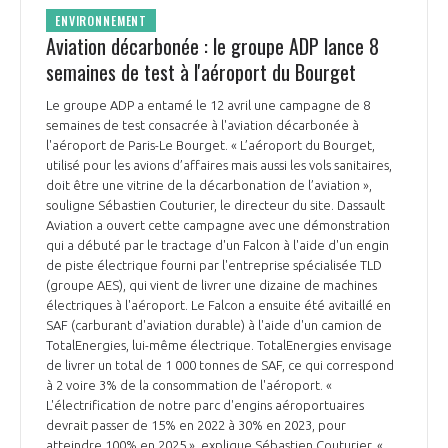
ENVIRONNEMENT
Aviation décarbonée : le groupe ADP lance 8
semaines de test à l'aéroport du Bourget
Le groupe ADP a entamé le 12 avril une campagne de 8
semaines de test consacrée à l'aviation décarbonée à
l'aéroport de Paris-Le Bourget. « L’aéroport du Bourget,
utilisé pour les avions d’affaires mais aussi les vols sanitaires,
doit être une vitrine de la décarbonation de l’aviation »,
souligne Sébastien Couturier, le directeur du site. Dassault
Aviation a ouvert cette campagne avec une démonstration
qui a débuté par le tractage d'un Falcon à l'aide d'un engin
de piste électrique fourni par l'entreprise spécialisée TLD
(groupe AES), qui vient de livrer une dizaine de machines
électriques à l'aéroport. Le Falcon a ensuite été avitaillé en
SAF (carburant d'aviation durable) à l'aide d'un camion de
TotalEnergies, lui-même électrique. TotalEnergies envisage
de livrer un total de 1 000 tonnes de SAF, ce qui correspond
à 2 voire 3% de la consommation de l'aéroport. «
L'électrification de notre parc d'engins aéroportuaires
devrait passer de 15% en 2022 à 30% en 2023, pour
atteindre 100% en 2025 », explique Sébastien Couturier. «