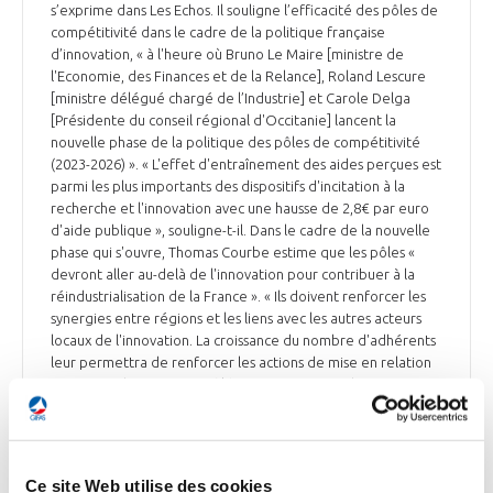
s’exprime dans Les Echos. Il souligne l’efficacité des pôles de
compétitivité dans le cadre de la politique française
d’innovation, « à l'heure où Bruno Le Maire [ministre de
l'Economie, des Finances et de la Relance], Roland Lescure
[ministre délégué chargé de l’Industrie] et Carole Delga
[Présidente du conseil régional d'Occitanie] lancent la
nouvelle phase de la politique des pôles de compétitivité
(2023-2026) ». « L'effet d'entraînement des aides perçues est
parmi les plus importants des dispositifs d'incitation à la
recherche et l'innovation avec une hausse de 2,8€ par euro
d'aide publique », souligne-t-il. Dans le cadre de la nouvelle
phase qui s'ouvre, Thomas Courbe estime que les pôles «
devront aller au-delà de l'innovation pour contribuer à la
réindustrialisation de la France ». « Ils doivent renforcer les
synergies entre régions et les liens avec les autres acteurs
locaux de l'innovation. La croissance du nombre d'adhérents
leur permettra de renforcer les actions de mise en relation
entre membres et entre filières pour trouver des synergies
à l'image d'Aerospace Valley et de Mer Méditerranée dans
l'aéronautique, le spatial et le maritime. Enfin, l'un des
objectifs stratégiques de cette prochaine phase sera le
déploiement du plan d'investissement France 2030, lancé
Ce site Web utilise des cookies