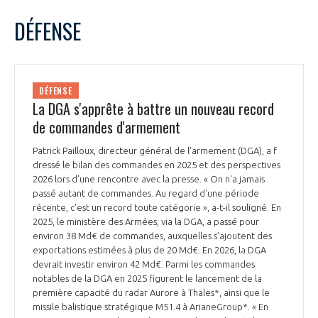
LE GIFAS
NON
OUI
février
2026
Mois Précédent
Mois 
t
DÉFENSE
Rejoignez une filière d’excellence et développez
L
M
M
J
V
S
D
 à
votre réseau au sein d’un écosystème intégré et
1
PRÉSENTATION
cohérent
2
3
4
5
6
7
8
DÉFENSE
9
10
11
12
13
14
15
La DGA s'apprête à battre un nouveau record
NOTRE VISION
ORGANISATION
16
17
18
19
20
21
22
de commandes d'armement
23
24
25
26
27
28
NOS MISSIONS
Patrick Pailloux, directeur général de l'armement (DGA), a f
LE CONSEIL DU GIFAS
FONCTIONNEMENT
dressé le bilan des commandes en 2025 et des perspectives
2026 lors d’une rencontre avec la presse. « On n'a jamais
NOTRE HISTOIRE
passé autant de commandes. Au regard d'une période
L’ÉQUIPE DU GIFAS
GEADS
récente, c'est un record toute catégorie », a-t-il souligné. En
ACCOMPAGNEMENT DE NOS ADHÉRENTS
2025, le ministère des Armées, via la DGA, a passé pour
environ 38 Md€ de commandes, auxquelles s’ajoutent des
NOS RÉSEAUX À L'INTERNATIONAL
COMITÉ AERO PME
exportations estimées à plus de 20 Md€. En 2026, la DGA
LES PROGRAMMES DU GIFAS
LA MÉDIATION
devrait investir environ 42 Md€. Parmi les commandes
notables de la DGA en 2025 figurent le lancement de la
Découvrez les avantages d'adhérer au GIFAS.
STARTAIR
UN ÉCOSYSTÈME INTÉGRÉ ET COHÉRENT
première capacité du radar Aurore à Thales*, ainsi que le
LA MÉDIATION DANS LA FILIÈRE AÉRONAUTIQUE ET SPATIALE
Rencontres, salons, données sectorielles,
LE SALON DU BOURGET
missile balistique stratégique M51.4 à ArianeGroup*. « En