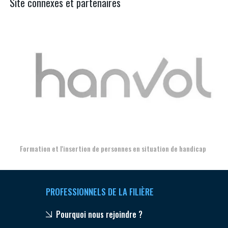
Site connexes et partenaires
Aer
Formation et l'insertion de personnes en situation de handicap
PROFESSIONNELS DE LA FILIÈRE
Pourquoi nous rejoindre ?