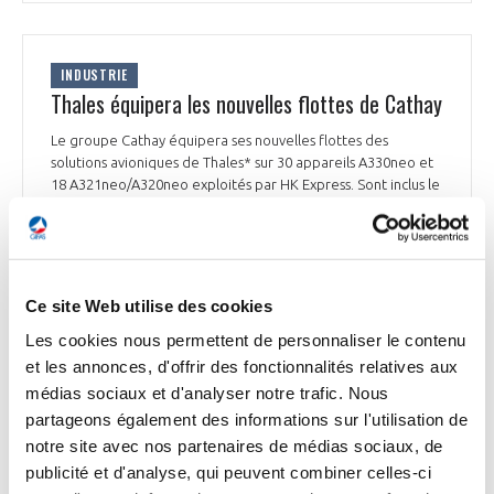
INDUSTRIE
Thales équipera les nouvelles flottes de Cathay
Le groupe Cathay équipera ses nouvelles flottes des
solutions avioniques de Thales* sur 30 appareils A330neo et
18 A321neo/A320neo exploités par HK Express. Sont inclus le
nouveau système de gestion de vol (FMS) d'Airbus*, basé sur
le PureFlyt FMS de Thales, l'altimètre radio à basse portée
(LRRA), l'affichage tête haute (HUD) de Thales, ainsi que le
système d'alerte de collision routière (T3CAS) de l'ACSS.
Cathay Pacific équipera également son A330neos de
Ce site Web utilise des cookies
l'AVIATOR S, le système de communications par satellite dans
le cockpit (SATCOM) de Thales.
Les cookies nous permettent de personnaliser le contenu
et les annonces, d'offrir des fonctionnalités relatives aux
Fortuneo du 5 février 2026
médias sociaux et d'analyser notre trafic. Nous
partageons également des informations sur l'utilisation de
notre site avec nos partenaires de médias sociaux, de
publicité et d'analyse, qui peuvent combiner celles-ci