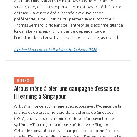
aux Etats-Unis. Son activité n’est pas considérée comme
INTERNATIONALISATION
stratégique, d’ailleurs le personnel n’est pas accrédité secret
défense. La vente a été autorisée avec une action
préférentielle de l’Etat, ce qui permet un vrai contrôle ».
Thomas Bernard, dirigeant de l’entreprise, s’exprime quant à
lui dans Le Parisien. « Il n'y a pas de dépendance de
l’industrie de défense française à nos produits », assure-t-il.
L‘Usine Nouvelle et le Parisien du 5 février 2026
DÉFENSE
Airbus mène à bien une campagne d'essais de
HTeaming à Singapour
Airbus* annonce avoir mené avec succès avec l'Agence de la
science et de la technologie de la défense de Singapour
(DSTA) une campagne pionnière de vol s'appuyant sur le
système HTeaming sur une base aérienne de Singapour.
Cette démonstration en vol marque la toute première fois
que le HTeaming implique un système d'antenne non habité