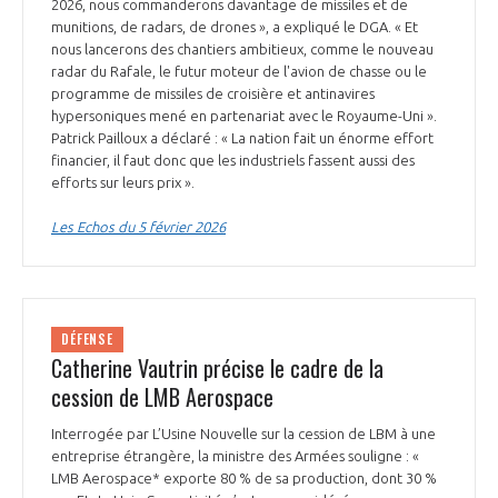
programmes ...
2026, nous commanderons davantage de missiles et de
COMMISSIONS ET COMITÉS
POURQUOI DEVENIR MEMBRE ?
munitions, de radars, de drones », a expliqué le DGA. « Et
L'OBSERVATOIRE
LE MÉDIATEUR DE LA FILIÈRE AÉRONAUTIQUE ET SPATIALE
nous lancerons des chantiers ambitieux, comme le nouveau
DEMANDE D’ADHÉSION
radar du Rafale, le futur moteur de l'avion de chasse ou le
programme de missiles de croisière et antinavires
MÉDIATION ET CHARTE D’ENGAGEMENT SUR LES RELATIONS ENTRE
hypersoniques mené en partenariat avec le Royaume-Uni ».
CLIENTS ET FOURNISSEURS
CHIFFRES CLÉS
Patrick Pailloux a déclaré : « La nation fait un énorme effort
financier, il faut donc que les industriels fassent aussi des
LA MÉDIATION AU-DELÀ DE LA FILIÈRE AÉRONAUTIQUE ET SPATIALE
efforts sur leurs prix ».
LES ENJEUX
Les Echos du 5 février 2026
PRENDRE CONTACT AVEC LE MÉDIATEUR DE LA FILIÈRE
COMPÉTITIVITÉ
LES PUBLICATIONS
EMPLOI & FORMATION
DÉFENSE
DOCUMENTS & BROCHURES
Catherine Vautrin précise le cadre de la
cession de LMB Aerospace
ENVIRONNEMENT
RAPPORTS D'ACTIVITÉS
Interrogée par L’Usine Nouvelle sur la cession de LBM à une
entreprise étrangère, la ministre des Armées souligne : «
INNOVATION
LMB Aerospace* exporte 80 % de sa production, dont 30 %