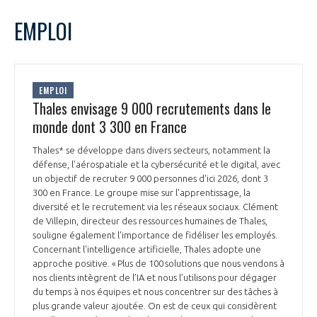
LE GIFAS
NON
OUI
février
2026
Mois Précédent
Mois 
t
EMPLOI
Rejoignez une filière d’excellence et développez
L
M
M
J
V
S
D
 à
votre réseau au sein d’un écosystème intégré et
1
PRÉSENTATION
cohérent
2
3
4
5
6
7
8
EMPLOI
9
10
11
12
13
14
15
Thales envisage 9 000 recrutements dans le
NOTRE VISION
ORGANISATION
16
17
18
19
20
21
22
monde dont 3 300 en France
23
24
25
26
27
28
NOS MISSIONS
Thales* se développe dans divers secteurs, notamment la
LE CONSEIL DU GIFAS
FONCTIONNEMENT
défense, l'aérospatiale et la cybersécurité et le digital, avec
un objectif de recruter 9 000 personnes d'ici 2026, dont 3
NOTRE HISTOIRE
300 en France. Le groupe mise sur l'apprentissage, la
L’ÉQUIPE DU GIFAS
GEADS
diversité et le recrutement via les réseaux sociaux. Clément
ACCOMPAGNEMENT DE NOS ADHÉRENTS
de Villepin, directeur des ressources humaines de Thales,
souligne également l'importance de fidéliser les employés.
NOS RÉSEAUX À L'INTERNATIONAL
COMITÉ AERO PME
Concernant l'intelligence artificielle, Thales adopte une
LES PROGRAMMES DU GIFAS
LA MÉDIATION
approche positive. « Plus de 100 solutions que nous vendons à
nos clients intègrent de l’IA et nous l’utilisons pour dégager
Découvrez les avantages d'adhérer au GIFAS.
STARTAIR
UN ÉCOSYSTÈME INTÉGRÉ ET COHÉRENT
du temps à nos équipes et nous concentrer sur des tâches à
LA MÉDIATION DANS LA FILIÈRE AÉRONAUTIQUE ET SPATIALE
Rencontres, salons, données sectorielles,
LE SALON DU BOURGET
plus grande valeur ajoutée. On est de ceux qui considèrent