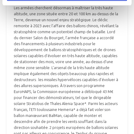
Les armées cherchent désormais à maîtriser la très haute
altitude, une zone située entre 20 et 100 km au-dessus de la
Terre, devenue un nouvel enjeu stratégique. Le déclic
remonte à 2023 avec l’affaire des ballons chinois, révélant la
stratosphère comme un potentiel champ de bataille. Lord
du dernier Salon du Bourget, l’armée française a accordé
des financements à plusieurs industriels pour le
développement de ballons stratosphériques et de drones
solaires capables d’évoluer en très haute altitude, capables
de stationner des mois, voire une année, au-dessus d’une
même zone sensible. L’arsenal de la très haute altitude
implique également des objets beaucoup plus rapides et
destructeurs : les missiles hypervéloces capables d’évoluer à
des allures supersoniques. À travers son programme
EuroHAPS, la Commission européenne a débloqué 43 M€
pour financer des démonstrateurs, tel que le dirigeable
solaire Stratobus de Thales Alenia Space*. Parmi les acteurs
français, l’ETI toulousaine Hemeria* a déjà fait voler son
ballon manœuvrant BalMan, capable de monter et
descendre afin de prendre les vents soufflant dans la
direction souhaitée. 2 projets européens de ballons solaires
sont par ailleurs en concurrence, le Zephyr du groupe