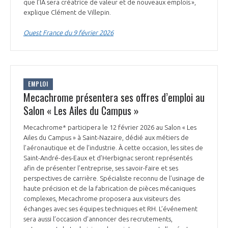
programmes ...
que l’IA sera créatrice de valeur et de nouveaux emplois »,
COMMISSIONS ET COMITÉS
POURQUOI DEVENIR MEMBRE ?
explique Clément de Villepin.
L'OBSERVATOIRE
LE MÉDIATEUR DE LA FILIÈRE AÉRONAUTIQUE ET SPATIALE
DEMANDE D’ADHÉSION
Ouest France du 9 février 2026
MÉDIATION ET CHARTE D’ENGAGEMENT SUR LES RELATIONS ENTRE
CLIENTS ET FOURNISSEURS
CHIFFRES CLÉS
LA MÉDIATION AU-DELÀ DE LA FILIÈRE AÉRONAUTIQUE ET SPATIALE
EMPLOI
Mecachrome présentera ses offres d’emploi au
LES ENJEUX
Salon « Les Ailes du Campus »
PRENDRE CONTACT AVEC LE MÉDIATEUR DE LA FILIÈRE
COMPÉTITIVITÉ
Mecachrome* participera le 12 février 2026 au Salon « Les
LES PUBLICATIONS
Ailes du Campus » à Saint-Nazaire, dédié aux métiers de
l’aéronautique et de l’industrie. À cette occasion, les sites de
EMPLOI & FORMATION
Saint-André-des-Eaux et d’Herbignac seront représentés
DOCUMENTS & BROCHURES
afin de présenter l’entreprise, ses savoir-faire et ses
perspectives de carrière. Spécialiste reconnu de l’usinage de
ENVIRONNEMENT
RAPPORTS D'ACTIVITÉS
haute précision et de la fabrication de pièces mécaniques
complexes, Mecachrome proposera aux visiteurs des
échanges avec ses équipes techniques et RH. L’événement
INNOVATION
sera aussi l’occasion d’annoncer des recrutements,