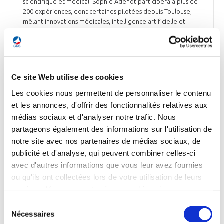
scientifique et médical. Sophie Adenot participera à plus de
200 expériences, dont certaines pilotées depuis Toulouse,
mêlant innovations médicales, intelligence artificielle et
recherche sur l’alimentation en microgravité. L’exposition
valorise les entreprises locales impliquées, telle que la PME
Comat*. Elle vise également à susciter des vocations dans
une filière en fort besoin de recrutements, comme le
souligne le GIFAS.
Ce site Web utilise des cookies
La Tribune du 6 février 2026
Les cookies nous permettent de personnaliser le contenu
et les annonces, d'offrir des fonctionnalités relatives aux
médias sociaux et d'analyser notre trafic. Nous
partageons également des informations sur l'utilisation de
notre site avec nos partenaires de médias sociaux, de
ESPACE
SpaceX vise la Lune
publicité et d'analyse, qui peuvent combiner celles-ci
avec d'autres informations que vous leur avez fournies
Elon Musk a annoncé que SpaceX donnait désormais la
ou qu'ils ont collectées lors de votre utilisation de leurs
priorité à l’établissement d’une base lunaire, reléguant la
services. Vous consentez à nos cookies si vous
colonisation de Mars au 2nd plan. Selon lui, une ville
continuez à utiliser notre site Web.
autonome sur la Lune pourrait voir le jour en moins de 10
Sélection
ans, contre plus de 20 pour Mars, dont l’accès est limité par
Nécessaires
du
l’alignement des planètes. La Lune permettrait des