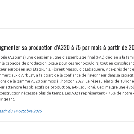
augmenter sa production d’A320 à 75 par mois à partir de 2
bile (Alabama) une deuxième ligne d’assemblage final (FAL) dédiée à la fami
 la capacité de production locale pour ces monocouloirs, tout en consolidant
cteur européen aux États-Unis. Florent Massou dit Labaquere, vice-président 
mmerciaux d’Airbus*, a fait part de la confiance de l’avionneur dans sa capacit
ons de la gamme A320 par mois à l'horizon 2027. Le réseau élargi de 10 lign
ur atteindre les objectifs de production, a-t-il souligné. Ceci malgré une év
a construction nécessite plus de temps. Les A321 représentent « 75% de notr
irigeant.
estir du 14 octobre 2025