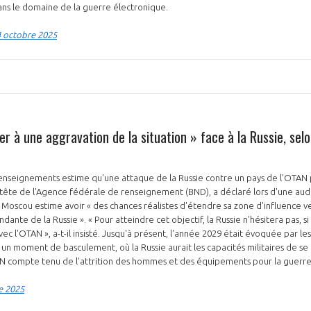
ans le domaine de la guerre électronique.
4 octobre 2025
PAS ENCORE ADH
rer à une aggravation de la situation » face à la Russie, selo
VOUS ÊTES UN PROFESSIONN
nger et assurez la
Rejoignez une filière d’excellen
nseignements estime qu'une attaque de la Russie contre un pays de l'OTAN po
a tête de l'Agence fédérale de renseignement (BND), a déclaré lors d'une aud
 l’international
réseau au sein d’un écosystème
oscou estime avoir « des chances réalistes d'étendre sa zone d'influence ver
ante de la Russie ». « Pour atteindre cet objectif, la Russie n'hésitera pas, si
DEMANDE D’ADHÉSION
 avec l'OTAN », a-t-il insisté. Jusqu'à présent, l'année 2029 était évoquée par l
moment de basculement, où la Russie aurait les capacités militaires de se l
N compte tenu de l'attrition des hommes et des équipements pour la guerre
e 2025
Avez-vous un statut de droit français ?