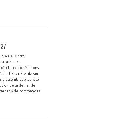
027
lle A320. Cette
 la présence
exécutif des opérations
é à atteindre le niveau
es d'assemblage dans le
olution de la demande
e carnet » de commandes