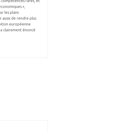
s compétences rares, et
 économiques »,
ur les plans
e aussi de rendre plus
mbition européenne
4 a clairement énoncé