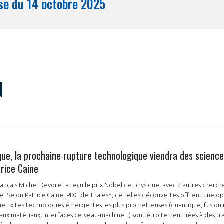
Synthèse du 14 octobre 2025
Mois
N
ue, la prochaine rupture technologique viendra des science
trice Caine
rançais Michel Devoret a reçu le prix Nobel de physique, avec 2 autres cherch
. Selon Patrice Caine, PDG de Thales*, de telles découvertes offrent une o
r. « Les technologies émergentes les plus prometteuses (quantique, fusion 
ux matériaux, interfaces cerveau-machine...) sont étroitement liées à des tra