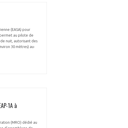
rienne (EASA) pour
e permet au pilote de
e nuit, autorisant des
nviron 30 mètres) au-
EAP-1A à
aration (MRO) dédié au