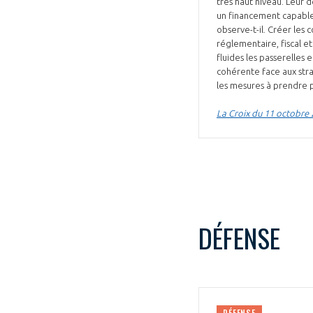
très haut niveau. Leur
un financement capable
observe-t-il. Créer les
réglementaire, fiscal e
fluides les passerelle
cohérente face aux stra
les mesures à prendre p
La Croix du 11 octobre
DÉFENSE