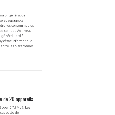
, major général de
aise et espagnole
es drones consommables
 de combat. Au niveau
e général Tardif
 -système informatique
e entre les plateformes
e de 20 appareils
5 pour 3,75 Md€. Les
capacités de