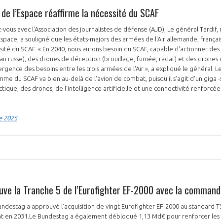
t de l’Espace réaffirme la nécessité du SCAF
z-vous avec l'Association des journalistes de défense (AJD), Le général Tardif
’Espace, a souligné que les états-majors des armées de l'Air allemande, franç
ssité du SCAF. « En 2040, nous aurons besoin du SCAF, capable d'actionner d
an russe), des drones de déception (brouillage, fumée, radar) et des drones
nvergence des besoins entre les trois armées de l'Air », a expliqué le général. L
me du SCAF va bien au-delà de l'avion de combat, puisqu'il s'agit d'un giga
ctique, des drones, de l'intelligence artificielle et une connectivité renforcé
e 2025
uve la Tranche 5 de l’Eurofighter EF-2000 avec la command
undestag a approuvé l’acquisition de vingt Eurofighter EF-2000 au standard T
t en 2031.Le Bundestag a également débloqué 1,13 Md€ pour renforcer les 