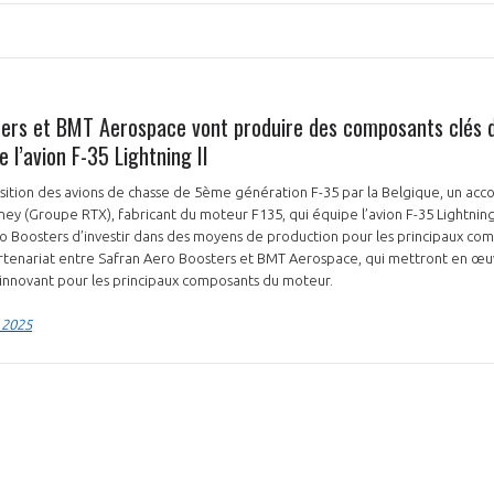
NON
OUI
ers et BMT Aerospace vont produire des composants clés 
 l’avion F-35 Lightning II
isition des avions de chasse de 5ème génération F-35 par la Belgique, un acc
Découvrez les avantages d'adhérer au 
ney (Groupe RTX), fabricant du moteur F135, qui équipe l’avion F-35 Lightning
données sectorielles, p
o Boosters d’investir dans des moyens de production pour les principaux co
partenariat entre Safran Aero Boosters et BMT Aerospace, qui mettront en œ
 innovant pour les principaux composants du moteur.
DEMANDE D’ADH
 2025