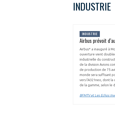
INDUSTRIE
INDUSTRIE
Airbus prévoit d’
Airbus* a inauguré à Mo
ouverture vient doubler
industrielle du constru
de la division Avions co
de production de 75 avi
monde sera suffisant po
vers l’A321neo, dont l
de la gamme, selon le d
BFMTV et Les Echos Inv