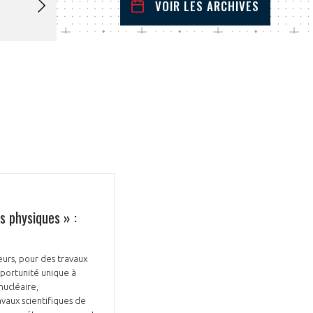
VOIR LES ARCHIVES
octobre
2025
 Précédent
Mois Suivant
L
M
M
J
V
S
D
1
2
3
4
5
6
7
8
9
10
11
12
13
14
15
16
17
18
19
20
21
22
23
24
25
26
27
28
29
30
31
s physiques » :
eurs, pour des travaux
pportunité unique à
nucléaire,
vaux scientifiques de