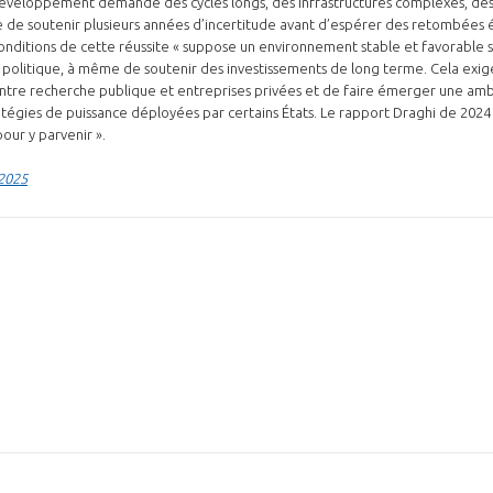
 développement demande des cycles longs, des infrastructures complexes, de
 de soutenir plusieurs années d’incertitude avant d’espérer des retombées
 conditions de cette réussite « suppose un environnement stable et favorable s
t politique, à même de soutenir des investissements de long terme. Cela exig
s entre recherche publique et entreprises privées et de faire émerger une a
tégies de puissance déployées par certains États. Le rapport Draghi de 202
our y parvenir ».
 2025