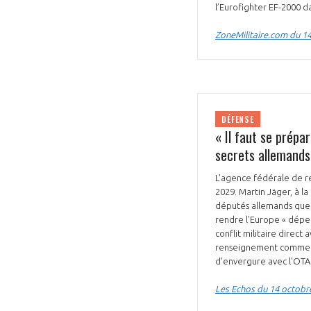
l’Eurofighter EF-2000 d
ZoneMilitaire.com du 1
VOUS ÊTES
DÉFENSE
« Il faut se prépa
ADHÉRENTS
secrets allemands
Développez votre activité à l’étra
L'agence fédérale de re
2029. Martin Jäger, à l
pérennité de votre entreprise à
députés allemands que M
rendre l'Europe « dépend
conflit militaire direct
renseignement comme un 
d'envergure avec l'OTA
Les Echos du 14 octobr