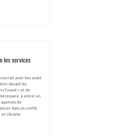
Fermer
la
ÉRENT ?
modale
Fermer
n les services
membre
la
EL DE LA FILIÈRE ?
modale
membre
ce et développez votre
Apportez votre savoir-faire à la
urrait avoir lieu avant
ition devant les
 intégré et cohérent
défense de vos
s l'ouest » et de
 nécessaire, à entrer en
es agences de
ancer dans un conflit
 en Ukraine.