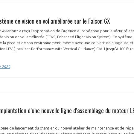
ystème de vision en vol améliorée sur le Falcon 6X
t Aviation* a reçu l’approbation de l’Agence européenne pour la sécurité aé
e de vision en vol améliorée (EFVS, Enhanced Flight Vision System). Ce systèm
e la piste et de son environnement, même avec une couverture nuageuse et d
on LPV (Localizer Performance with Vertical Guidance) Cat 1 jusqu’à 100 ft (e
.
e 2025
implantation d’une nouvelle ligne d’assemblage du moteur L
émonie de lancement du chantier du nouvel atelier de maintenance et de rép