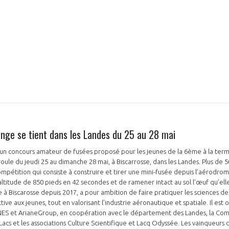
PAS ENCORE ADH
VOUS ÊTES UN PROFESSIONN
enge se tient dans les Landes du 25 au 28 mai
nger et assurez la
Rejoignez une filière d’excellen
 l’international
réseau au sein d’un écosystème
un concours amateur de fusées proposé pour les jeunes de la 6ème à la termi
roule du jeudi 25 au dimanche 28 mai, à Biscarrosse, dans les Landes. Plus de 
DEMANDE D’ADHÉSION
ompétition qui consiste à construire et tirer une mini-fusée depuis l’aérodro
’altitude de 850 pieds en 42 secondes et de ramener intact au sol l’œuf qu’ell
e à Biscarosse depuis 2017, a pour ambition de faire pratiquer les sciences d
ive aux jeunes, tout en valorisant l’industrie aéronautique et spatiale. Il est
 CNES et ArianeGroup, en coopération avec le département des Landes, la C
Avez-vous un statut de droit français ?
s et les associations Culture Scientifique et Lacq Odyssée. Les vainqueurs d