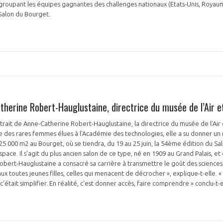
egroupant les équipes gagnantes des challenges nationaux (Etats-Unis, Royau
u Salon du Bourget.
NON
OUI
Découvrez les avantages d'adhérer au 
données sectorielles, p
therine Robert-Hauglustaine, directrice du musée de l’Air e
trait de Anne-Catherine Robert-Hauglustaine, la directrice du musée de l’Air 
DEMANDE D’ADH
e des rares femmes élues à l’Académie des technologies, elle a su donner un
5 000 m2 au Bourget, où se tiendra, du 19 au 25 juin, la 54ème édition du Sal
space. Il s’agit du plus ancien salon de ce type, né en 1909 au Grand Palais, 
bert-Hauglustaine a consacré sa carrière à transmettre le goût des sciences,
 aux toutes jeunes filles, celles qui menacent de décrocher », explique-t-elle. 
c’était simplifier. En réalité, c’est donner accès, faire comprendre » conclu-t-