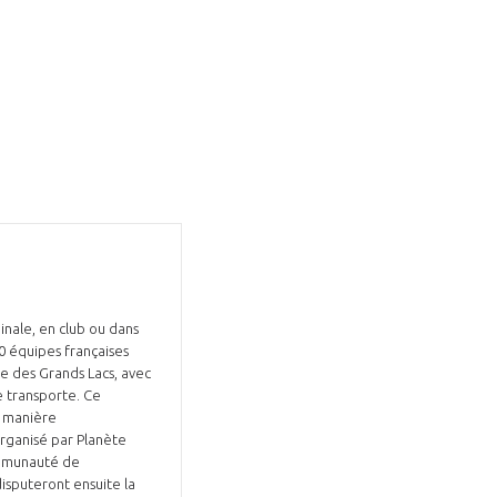
Fermer
la
ÉRENT ?
modale
Fermer
membre
la
EL DE LA FILIÈRE ?
modale
membre
ce et développez votre
Apportez votre savoir-faire à la
 intégré et cohérent
défense de vos
nale, en club ou dans
50 équipes françaises
me des Grands Lacs, avec
e transporte. Ce
e manière
 organisé par Planète
ommunauté de
isputeront ensuite la