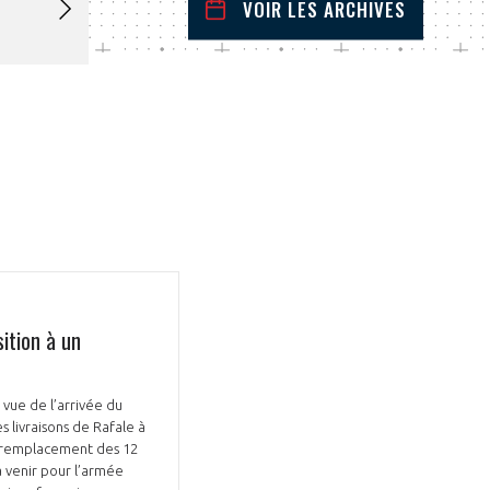
VOIR LES ARCHIVES
mai
2023
 Précédent
Mois Suivant
L
M
M
J
V
S
D
1
2
3
4
5
6
7
8
9
10
11
12
13
14
15
16
17
18
19
20
21
22
23
24
25
26
27
28
29
30
31
ition à un
vue de l’arrivée du
es livraisons de Rafale à
le remplacement des 12
 à venir pour l’armée