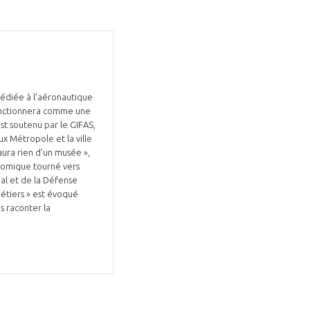
 dédiée à l’aéronautique
 fonctionnera comme une
est soutenu par le GIFAS,
ux Métropole et la ville
aura rien d’un musée »,
onomique tourné vers
ial et de la Défense
métiers » est évoqué
ns raconter la