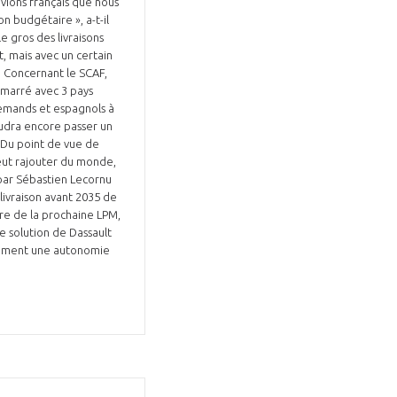
 avions français que nous
 budgétaire », a-t-il
e gros des livraisons
t, mais avec un certain
l. Concernant le SCAF,
émarré avec 3 pays
lemands et espagnols à
audra encore passer un
. Du point de vue de
veut rajouter du monde,
 par Sébastien Lecornu
livraison avant 2035 de
re de la prochaine LPM,
re solution de Dassault
otamment une autonomie