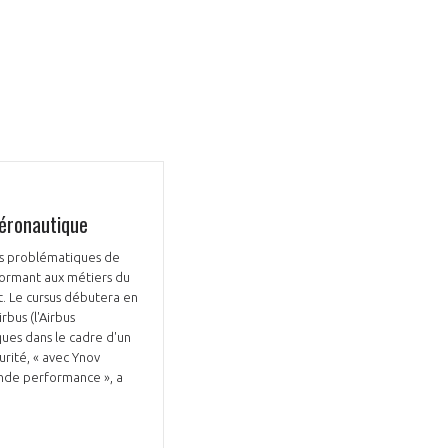
aéronautique
les problématiques de
formant aux métiers du
t. Le cursus débutera en
bus (l'Airbus
iques dans le cadre d'un
rité, « avec Ynov
ande performance », a