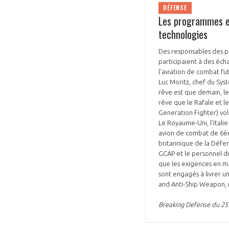
DÉFENSE
Les programmes e
technologies
Des responsables des p
participaient à des éc
l'aviation de combat fu
Luc Moritz, chef du Sys
rêve est que demain, l
rêve que le Rafale et l
Generation Fighter) vole
Le Royaume-Uni, l'Itali
avion de combat de 6èm
britannique de la Défen
GCAP et le personnel du
que les exigences en m
sont engagés à livrer 
and Anti-Ship Weapon, m
Breaking Defense du 25