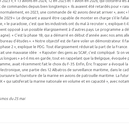
en 2023 », « 13 avions en 2024, 12 en 2025 et 1 avion en 2026, qui clôturera les
 de commandes depuis bien longtemps ». Ils avaient été retardés pour « raison
 « normalement, en 2023, une commande de 42 avions devrait arriver », avec « l
 de 2029 ». Le dirigeant a assuré être capable de monter en charge s’il le fallai
ge, « le paradoxe, c’est que les industriels ont du mal à recruter », explique-t-i
vement opposé à un possible élargissement à d’autres pays. Le programme a d
agne). « C’est la phase 1B, qui a démarré en début d’année avec nos amis al
 bureau d’études ». « Notre objectif est de faire voler un démonstrateur. Il f
a phase 2 », explique le PDG. Tout élargissement réduirait la part de la France
erait une mauvaise idée : « Rajouter des gens au SCAF, c’est compliqué. Si on 
plus longues » a-t-il mis en garde, tout en rappelant que la Belgique, évoquée
amme, avait récemment fait le choix du F-35. Enfin, Éric Trappier a évoqué la 
ectronique, une partie des 12 Albatros de surveillance maritime, dans le cad
oursuivre la fourniture de la marine en avions de patrouille maritime. La futu
10X « qui satisferait la marine nationale en volume et en capacité », avec n
osmos du 25 mai