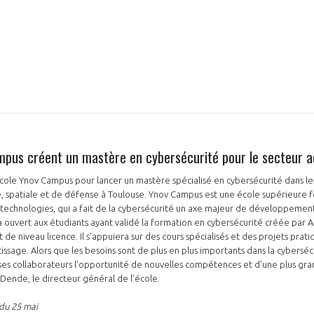
N
mpus créent un mastère en cybersécurité pour le secteur 
l'école Ynov Campus pour lancer un mastère spécialisé en cybersécurité dans 
e, spatiale et de défense à Toulouse. Ynov Campus est une école supérieure 
s technologies, qui a fait de la cybersécurité un axe majeur de développemen
ouvert aux étudiants ayant validé la formation en cybersécurité créée par Air
 de niveau licence. Il s'appuiera sur des cours spécialisés et des projets prat
age. Alors que les besoins sont de plus en plus importants dans la cybersécu
 ses collaborateurs l'opportunité de nouvelles compétences et d'une plus gr
ende, le directeur général de l'école.
 du 25 mai