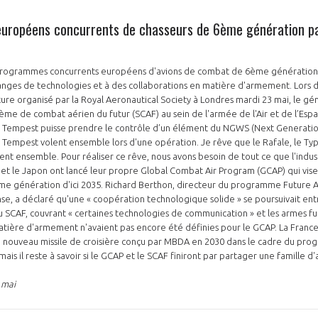
uropéens concurrents de chasseurs de 6ème génération pa
rogrammes concurrents européens d'avions de combat de 6ème génération o
hanges de technologies et à des collaborations en matière d'armement. Lors 
ture organisé par la Royal Aeronautical Society à Londres mardi 23 mai, le gén
tème de combat aérien du futur (SCAF) au sein de l'armée de l'Air et de l’Esp
e Tempest puisse prendre le contrôle d’un élément du NGWS (Next Generati
e Tempest volent ensemble lors d'une opération. Je rêve que le Rafale, le T
nt ensemble. Pour réaliser ce rêve, nous avons besoin de tout ce que l'indust
e et le Japon ont lancé leur propre Global Combat Air Program (GCAP) qui vise
e génération d'ici 2035. Richard Berthon, directeur du programme Future A
se, a déclaré qu'une « coopération technologique solide » se poursuivait ent
 SCAF, couvrant « certaines technologies de communication » et les armes fut
atière d'armement n'avaient pas encore été définies pour le GCAP. La Franc
un nouveau missile de croisière conçu par MBDA en 2030 dans le cadre du pr
ais il reste à savoir si le GCAP et le SCAF finiront par partager une famille
 mai