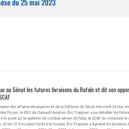
Synthèse du 25 mai 2023
Mois
ue au Sénat les futures livraisons du Rafale et dit son oppos
 SCAF
ssion des affaires étrangères et de la Défense du Sénat mercredi 24 mai, en 
ée fin juin, le PDG de Dassault Aviation, Éric Trappier, a pu détailler les futur
ire le point sur le système de combat aérien du futur, le SCAF. En comptant 
 et les 12 d’occasion livrés à la Croatie, Éric Trappier a égrainé les livraisons