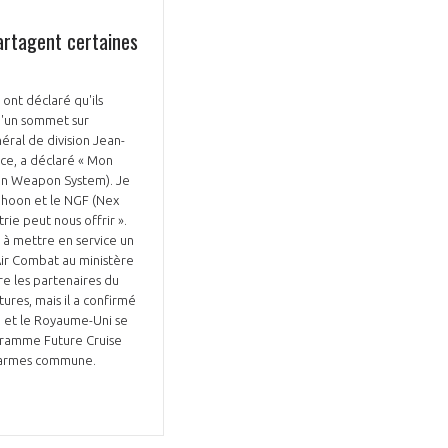
rtagent certaines
nt déclaré qu'ils
d'un sommet sur
éral de division Jean-
ace, a déclaré « Mon
on Weapon System). Je
yphoon et le NGF (Nex
rie peut nous offrir ».
 à mettre en service un
ir Combat au ministère
re les partenaires du
ures, mais il a confirmé
e et le Royaume-Uni se
ogramme Future Cruise
 d'armes commune.