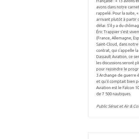
française : « 13 avions 
avons dans notre carnet
rappelé. Pour la suite,
arrivant plutôt à partir
délai. S’il y a du chôma
Éric Trappier s’est vi
(France, Allemagne, Esp
Saint-Cloud, dans notre
contrat, qui s’appelle l
Dassault Aviation, ce s
les discussions seront 
pour rejoindre le progr
3 Archange de guerre él
et qu’il comptait bien p
Aviation est le Falcon 
de 7 500 nautiques.
Public Sénat et Air & C