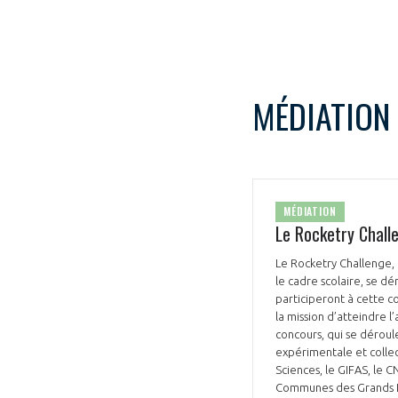
MÉDIATION
VOUS ÊTES
ADHÉRENTS
MÉDIATION
Le Rocketry Chall
Développez votre activité à l’étra
pérennité de votre entreprise à
Le Rocketry Challenge, 
le cadre scolaire, se dé
participeront à cette c
la mission d’atteindre l
concours, qui se déroul
expérimentale et collect
Sciences, le GIFAS, le
Communes des Grands Lac