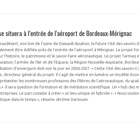
se situera à l’entrée de l’aéroport de Bordeaux-Mérignac
audésert, non loin de l’usine de Dassault Aviation, la future Cité des savoirs
inalement être édifiée près de l’entrée de l’aéroport à Mérignac. Le projet
ur l’histoire, le patrimoine et le savoir-faire aéronautique. Le projet Tarmaq 
viation, l’armée de l’Air et de l’Espace, la Région Nouvelle-Aquitaine, Bordea
sation d’envergure doit voir le jour en 2026-2027. « Cette Cité des savoirs n’
, directeur général du projet. Il s’agit de mettre en lumière un modèle éc
e présenter les nombreuses professions des filières de l’aéronautique, du spat
ts ». Il sera question de formation et de médiation scientifique. Un « hub des 
entreprises. Le pari consiste à créer « un lieu unique et hybride ». « Nous voulo
autique dans le temps », résume Jérôme Darsouze.