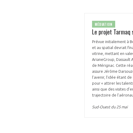
MÉDIATION
Le projet Tarmaq 
Prévue initialement à Be
et au spatial devrait f
vitrine, mettant en vale
ArianeGroup, Dassault A
de Mérignac. Cette réali
assure Jérôme Darsouze
l’avenir, l’idée étant d
pour « attirer les talen
ainsi que des visites d’
trajectoire de l’aéron
Sud-Ouest du 25 mai