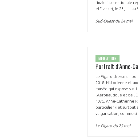
finale internationale r
etFrance), le 23 juin a
CONNEXION
Sud-Ouest du 24 mai
MÉDIATION
Portrait d’Anne-Ca
Le Figaro dresse un por
2018. Historienne et un
musée qui expose sur 12
l’Aéronautique et de l’E
1975. Anne-Catherine Ro
particulier « et surtout
vulgarisation, comme si 
Le Figaro du 25 mai