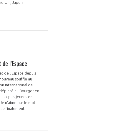
me-Uni, Japon
GIFAS. Rencontres, salons,
rogrammes ...
t de l’Espace
et de l’Espace depuis
ÉSION
 nouveau souffle au
on International de
et déplacé au Bourget en
 aux plus jeunes en
« Je n’aime pas le mot
elle finalement.