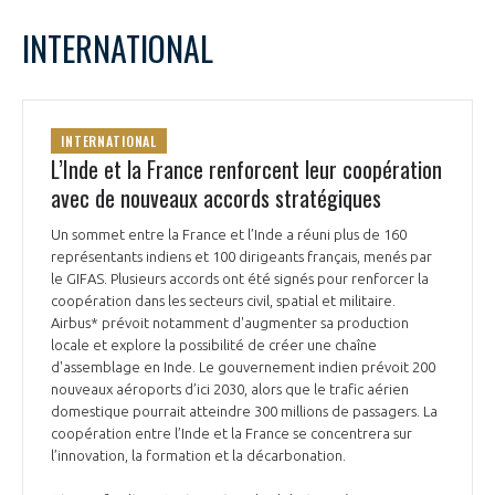
LE GIFAS
NON
OUI
octobre
2024
Mois Précédent
Mois 
t
INTERNATIONAL
Rejoignez une filière d’excellence et développez
L
M
M
J
V
S
D
 à
votre réseau au sein d’un écosystème intégré et
1
2
3
4
5
6
PRÉSENTATION
cohérent
7
8
9
10
11
12
13
INTERNATIONAL
14
15
16
17
18
19
20
L’Inde et la France renforcent leur coopération
NOTRE VISION
ORGANISATION
21
22
23
24
25
26
27
avec de nouveaux accords stratégiques
28
29
30
31
NOS MISSIONS
Un sommet entre la France et l’Inde a réuni plus de 160
LE CONSEIL DU GIFAS
FONCTIONNEMENT
représentants indiens et 100 dirigeants français, menés par
le GIFAS. Plusieurs accords ont été signés pour renforcer la
NOTRE HISTOIRE
coopération dans les secteurs civil, spatial et militaire.
L’ÉQUIPE DU GIFAS
GEADS
Airbus* prévoit notamment d'augmenter sa production
ACCOMPAGNEMENT DE NOS ADHÉRENTS
locale et explore la possibilité de créer une chaîne
d'assemblage en Inde. Le gouvernement indien prévoit 200
NOS RÉSEAUX À L'INTERNATIONAL
COMITÉ AERO PME
nouveaux aéroports d’ici 2030, alors que le trafic aérien
LES PROGRAMMES DU GIFAS
LA MÉDIATION
domestique pourrait atteindre 300 millions de passagers. La
coopération entre l’Inde et la France se concentrera sur
Découvrez les avantages d'adhérer au GIFAS.
STARTAIR
UN ÉCOSYSTÈME INTÉGRÉ ET COHÉRENT
l’innovation, la formation et la décarbonation.
LA MÉDIATION DANS LA FILIÈRE AÉRONAUTIQUE ET SPATIALE
Rencontres, salons, données sectorielles,
LE SALON DU BOURGET