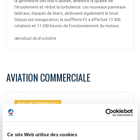
la géométrie des nids d’abeille, améliore la qualité de
l’écoulement et réduit la turbulence. Les nouveaux panneaux
latéraux, équipés de liners, atténuent également le bruit.
Depuis son inauguration, la soufflerie F2 a effectué 13 500
rotations et 11 200 heures de fonctionnement du moteur.
Aerobuzz du 8 octobre
AVIATION COMMERCIALE
AVIATION COMMERCIALE
La flotte d'A380 de Lufthansa bientôt au
complet
Lufthansa comptera bientôt 8 A380 en service. Le plus ancien
Ce site Web utilise des cookies
de ses appareils a quitté Teruel en septembre pour une