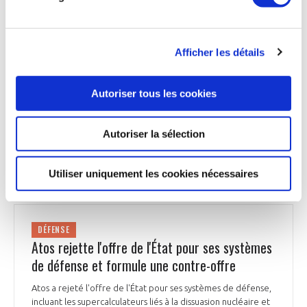
taxé, et réduire les bénéfices fiscaux générés par l'aviation.
Willie Walsh, directeur général de l'IATA, souligne que les
pays avec des taxes élevées ont connu une reprise plus lente
post-COVID et appelle à une évaluation des impacts de
Afficher les détails
cette proposition sur l'économie.
Air Journal du 8 octobre
Autoriser tous les cookies
Autoriser la sélection
DÉFENSE
Utiliser uniquement les cookies nécessaires
DÉFENSE
Atos rejette l'offre de l'État pour ses systèmes
de défense et formule une contre-offre
Atos a rejeté l'offre de l'État pour ses systèmes de défense,
incluant les supercalculateurs liés à la dissuasion nucléaire et