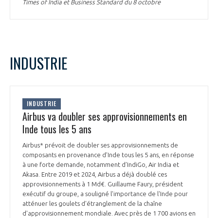
programmes ...
Times of India et Business Standard du 8 octobre
COMMISSIONS ET COMITÉS
POURQUOI DEVENIR MEMBRE ?
L'OBSERVATOIRE
LE MÉDIATEUR DE LA FILIÈRE AÉRONAUTIQUE ET SPATIALE
DEMANDE D’ADHÉSION
MÉDIATION ET CHARTE D’ENGAGEMENT SUR LES RELATIONS ENTRE
CLIENTS ET FOURNISSEURS
INDUSTRIE
CHIFFRES CLÉS
LA MÉDIATION AU-DELÀ DE LA FILIÈRE AÉRONAUTIQUE ET SPATIALE
LES ENJEUX
INDUSTRIE
PRENDRE CONTACT AVEC LE MÉDIATEUR DE LA FILIÈRE
Airbus va doubler ses approvisionnements en
COMPÉTITIVITÉ
LES PUBLICATIONS
Inde tous les 5 ans
Airbus* prévoit de doubler ses approvisionnements de
EMPLOI & FORMATION
DOCUMENTS & BROCHURES
composants en provenance d’Inde tous les 5 ans, en réponse
à une forte demande, notamment d’IndiGo, Air India et
ENVIRONNEMENT
Akasa. Entre 2019 et 2024, Airbus a déjà doublé ces
RAPPORTS D'ACTIVITÉS
approvisionnements à 1 Md€. Guillaume Faury, président
exécutif du groupe, a souligné l'importance de l'Inde pour
INNOVATION
atténuer les goulets d'étranglement de la chaîne
d'approvisionnement mondiale. Avec près de 1 700 avions en