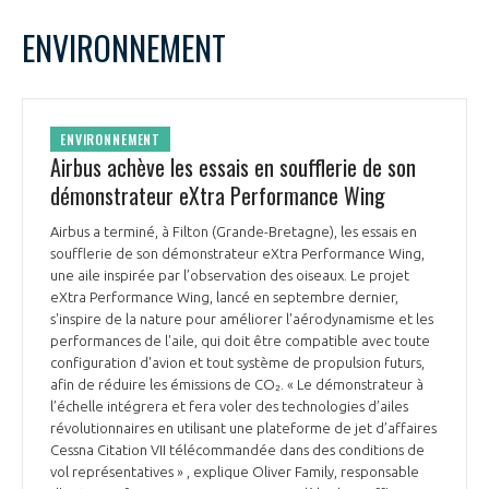
LE GIFAS
NON
OUI
avril
2022
Mois Précédent
Mois 
t
ENVIRONNEMENT
Rejoignez une filière d’excellence et développez
L
M
M
J
V
S
D
 à
votre réseau au sein d’un écosystème intégré et
1
2
3
PRÉSENTATION
cohérent
4
5
6
7
8
9
10
ENVIRONNEMENT
11
12
13
14
15
16
17
Airbus achève les essais en soufflerie de son
NOTRE VISION
ORGANISATION
18
19
20
21
22
23
24
démonstrateur eXtra Performance Wing
25
26
27
28
29
30
NOS MISSIONS
Airbus a terminé, à Filton (Grande-Bretagne), les essais en
LE CONSEIL DU GIFAS
FONCTIONNEMENT
soufflerie de son démonstrateur eXtra Performance Wing,
une aile inspirée par l’observation des oiseaux. Le projet
NOTRE HISTOIRE
eXtra Performance Wing, lancé en septembre dernier,
L’ÉQUIPE DU GIFAS
GEADS
s'inspire de la nature pour améliorer l'aérodynamisme et les
ACCOMPAGNEMENT DE NOS ADHÉRENTS
performances de l'aile, qui doit être compatible avec toute
configuration d'avion et tout système de propulsion futurs,
NOS RÉSEAUX À L'INTERNATIONAL
COMITÉ AERO PME
afin de réduire les émissions de CO₂. « Le démonstrateur à
LES PROGRAMMES DU GIFAS
LA MÉDIATION
l’échelle intégrera et fera voler des technologies d’ailes
révolutionnaires en utilisant une plateforme de jet d’affaires
Découvrez les avantages d'adhérer au GIFAS.
STARTAIR
UN ÉCOSYSTÈME INTÉGRÉ ET COHÉRENT
Cessna Citation VII télécommandée dans des conditions de
LA MÉDIATION DANS LA FILIÈRE AÉRONAUTIQUE ET SPATIALE
Rencontres, salons, données sectorielles,
LE SALON DU BOURGET
vol représentatives » , explique Oliver Family, responsable