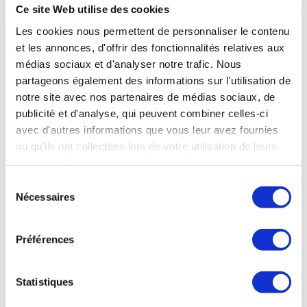
débuter ce printemps. La mise en service est attendue à la
Ce site Web utilise des cookies
fin de 2024, trois ou quatre mois après la certification. Une
version fret de l’ATR 72-600 a aussi été lancée. Livrée à
Les cookies nous permettent de personnaliser le contenu
Fedex depuis décembre 2020, elle devrait profiter d’une
et les annonces, d'offrir des fonctionnalités relatives aux
demande en croissance pour les vols cargo.
médias sociaux et d'analyser notre trafic. Nous
partageons également des informations sur l'utilisation de
Aerobuzz du 19 avril
notre site avec nos partenaires de médias sociaux, de
publicité et d'analyse, qui peuvent combiner celles-ci
avec d'autres informations que vous leur avez fournies
ou qu'ils ont collectées lors de votre utilisation de leurs
ESPACE
services. Vous consentez à nos cookies si vous
continuez à utiliser notre site Web.
Sélection
Nécessaires
du
consentement
ESPACE
Préférences
Le groupe Venturi étend son expertise au
spatial
Statistiques
Venturi, groupe originaire de Monaco, spécialisé dans la
mobilité électrique, souhaite étendre son expertise au