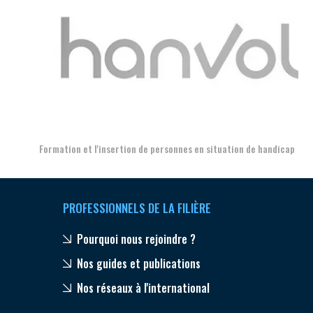
Aer
Formation et l'insertion de personnes en situation de handicap
PROFESSIONNELS DE LA FILIÈRE
Pourquoi nous rejoindre ?
Nos guides et publications
Nos réseaux à l'international