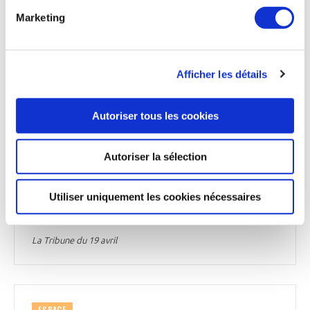
domaine spatial, en créant Venturi Lab. Partenaire de Thales
Marketing
Alenia Space, Venturi Lab, basé en Suisse, aura pour vocation
d’étudier et fabriquer « des solutions de mobilité capables
d’affronter les conditions environnementales extrêmes de la
Lune et de Mars. Ces solutions utiliseront tout type de
Afficher les détails
propulsion compatible avec des environnements hostiles »,
précise le groupe. Pour la mise au point de ces technologies,
Venturi Lab collaborera avec Venturi à Monaco et Venturi
Autoriser tous les cookies
North America à Columbus (Ohio, Etats-Unis) ainsi qu’avec
une société basée en Californie, Venturi Astrolab. Outre
Thales Alenia Space (France), Venturi Lab compte également
Autoriser la sélection
comme partenaire Beyond Gravity (anciennement connu
sous le nom de RUAG Space) à Zurich (Suisse). Ces
collaborations permettront à Venturi Lab de qualifier et
Utiliser uniquement les cookies nécessaires
proposer de nouvelles technologies spatiales à l’ESA
(European Space Agency), précise Venturi.
La Tribune du 19 avril