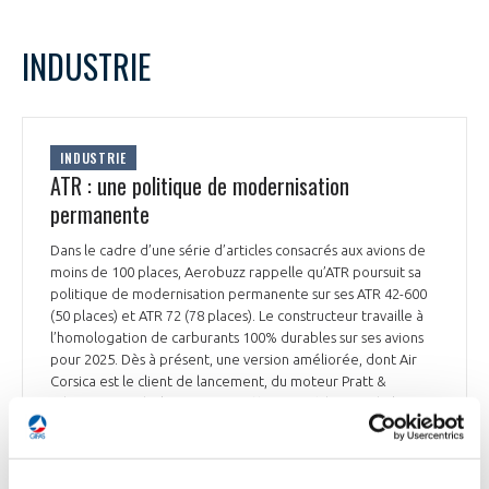
INDUSTRIE
INDUSTRIE
ATR : une politique de modernisation
permanente
Dans le cadre d’une série d’articles consacrés aux avions de
moins de 100 places, Aerobuzz rappelle qu’ATR poursuit sa
politique de modernisation permanente sur ses ATR 42-600
(50 places) et ATR 72 (78 places). Le constructeur travaille à
l’homologation de carburants 100% durables sur ses avions
pour 2025. Dès à présent, une version améliorée, dont Air
Corsica est le client de lancement, du moteur Pratt &
Whitney Canada, le PW127XT, offre une réduction de la
consommation de 3% et des coûts de maintenance de 20%.
Une version à décollage court de l’ATR 42-600, l’ATR 42-600S,
destinée aux petits aérodromes, verra ses essais en vol