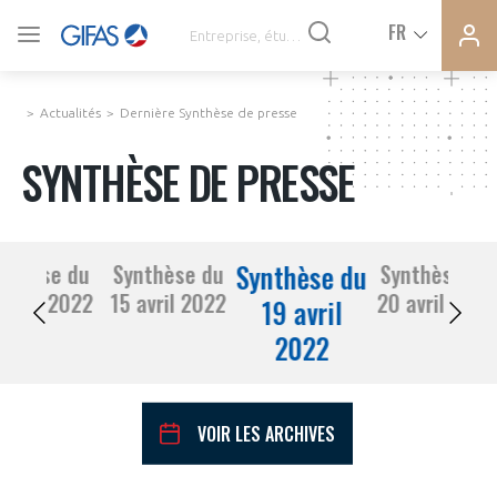
Ferme
Ferme
FR
VOUS ÊTES ADHÉRENTS
la
la
modal
modal
memb
memb
Actualités
Dernière Synthèse de presse
ACTUALITÉS
SYNTHÈSE DE PRESSE
À LA UNE
Synthèse du
nthèse du
Synthèse du
Synthèse du
DEMANDE D’ADHÉSION
14 avril 2022
15 avril 2022
20 avril 2022
SYNTHÈSE DE PRESSE
19 avril
2022
CONNEXION
AGENDA
Avez-vous un statut de droit français ?
VOIR LES ARCHIVES
PAS ENCORE ADHÉRENT ?
COMMUNIQUÉS DE PRESSE
VOUS ÊTES UN PROFESSIONNEL DE LA FILIÈRE ?