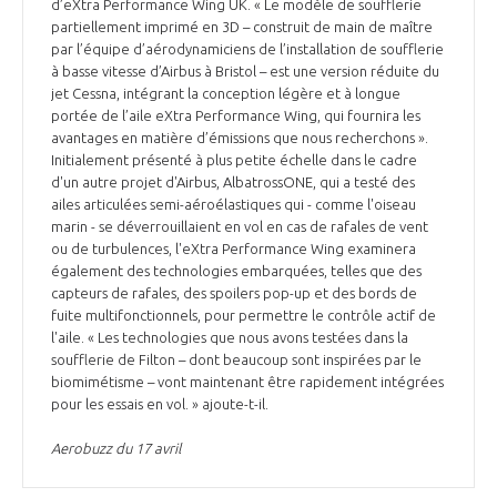
programmes ...
d’eXtra Performance Wing UK. « Le modèle de soufflerie
COMMISSIONS ET COMITÉS
POURQUOI DEVENIR MEMBRE ?
partiellement imprimé en 3D – construit de main de maître
L'OBSERVATOIRE
LE MÉDIATEUR DE LA FILIÈRE AÉRONAUTIQUE ET SPATIALE
par l’équipe d’aérodynamiciens de l’installation de soufflerie
DEMANDE D’ADHÉSION
à basse vitesse d’Airbus à Bristol – est une version réduite du
jet Cessna, intégrant la conception légère et à longue
MÉDIATION ET CHARTE D’ENGAGEMENT SUR LES RELATIONS ENTRE
portée de l’aile eXtra Performance Wing, qui fournira les
CLIENTS ET FOURNISSEURS
CHIFFRES CLÉS
avantages en matière d’émissions que nous recherchons ».
Initialement présenté à plus petite échelle dans le cadre
LA MÉDIATION AU-DELÀ DE LA FILIÈRE AÉRONAUTIQUE ET SPATIALE
d'un autre projet d'Airbus, AlbatrossONE, qui a testé des
ailes articulées semi-aéroélastiques qui - comme l'oiseau
LES ENJEUX
marin - se déverrouillaient en vol en cas de rafales de vent
PRENDRE CONTACT AVEC LE MÉDIATEUR DE LA FILIÈRE
ou de turbulences, l'eXtra Performance Wing examinera
également des technologies embarquées, telles que des
COMPÉTITIVITÉ
LES PUBLICATIONS
capteurs de rafales, des spoilers pop-up et des bords de
fuite multifonctionnels, pour permettre le contrôle actif de
EMPLOI & FORMATION
l'aile. « Les technologies que nous avons testées dans la
DOCUMENTS & BROCHURES
soufflerie de Filton – dont beaucoup sont inspirées par le
biomimétisme – vont maintenant être rapidement intégrées
ENVIRONNEMENT
pour les essais en vol. » ajoute-t-il.
RAPPORTS D'ACTIVITÉS
Aerobuzz du 17 avril
INNOVATION