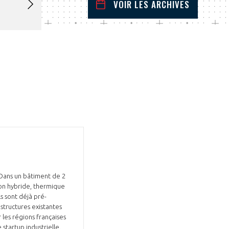
VOIR LES ARCHIVES
novembre
2024
 Précédent
Mois Suivant
L
M
M
J
V
S
D
1
2
3
4
5
6
7
8
9
10
11
12
13
14
15
16
17
18
19
20
21
22
23
24
25
26
27
28
29
30
 Dans un bâtiment de 2
ion hybride, thermique
s sont déjà pré-
astructures existantes
 les régions françaises
 startup industrielle.