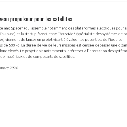
eau propulseur pour les satellites
ce and Space* (qui assemble notamment des plateformes électriques pour sa
 Toulouse) et la startup francilienne ThrustMe* (spécialiste des systèmes de p
ites) viennent de lancer un projet visant à évaluer les potentiels de l’iode 
lus de 500 kg. La durée de vie de leurs missions est censée dépasser une dizai
donc élevés. Le projet doit notamment s’intéresser à l'interaction des systèm
de matériaux et de composants de satellites.
embre 2024