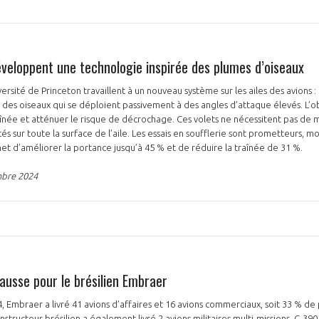
veloppent une technologie inspirée des plumes d’oiseaux
 de Princeton travaillent à un nouveau système sur les ailes des avions : des volets inspirés des «
des oiseaux qui se déploient passivement à des angles d’attaque élevés. L’obj
aînée et atténuer le risque de décrochage. Ces volets ne nécessitent pas de
és sur toute la surface de l’aile. Les essais en soufflerie sont prometteurs, m
t d’améliorer la portance jusqu’à 45 % et de réduire la traînée de 31 %.
mbre 2024
ausse pour le brésilien Embraer
 Embraer a livré 41 avions d’affaires et 16 avions commerciaux, soit 33 % de p
ructeur brésilien a également livré 2 avions militaires multi-missions, C-390 