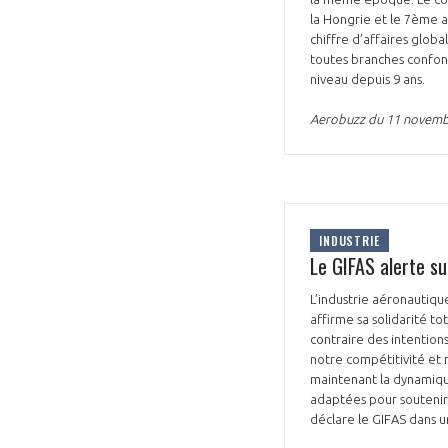
la Hongrie et le 7ème ap
chiffre d’affaires glo
toutes branches confond
niveau depuis 9 ans.
Aerobuzz du 11 novemb
VOUS ÊTES
ADHÉRENTS
INDUSTRIE
Développez votre activité à l’étra
Le GIFAS alerte su
pérennité de votre entreprise à
L’industrie aéronautique
affirme sa solidarité t
contraire des intention
notre compétitivité et 
maintenant la dynamique 
adaptées pour soutenir l
déclare le GIFAS dans