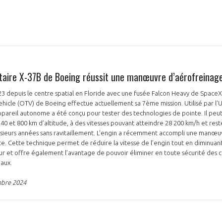
litaire X-37B de Boeing réussit une manœuvre d’aérofreinag
depuis le centre spatial en Floride avec une fusée Falcon Heavy de SpaceX, l
ehicle (OTV) de Boeing effectue actuellement sa 7ème mission. Utilisé par l’U
appareil autonome a été conçu pour tester des technologies de pointe. Il peu
240 et 800 km d’altitude, à des vitesses pouvant atteindre 28 200 km/h et res
lusieurs années sans ravitaillement. L’engin a récemment accompli une manœu
te. Cette technique permet de réduire la vitesse de l’engin tout en diminua
seur et offre également l’avantage de pouvoir éliminer en toute sécurité des
iaux.
mbre 2024