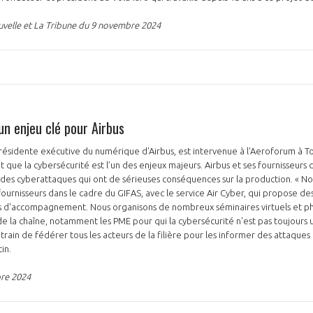
uvelle et La Tribune du 9 novembre 2024
un enjeu clé pour Airbus
présidente exécutive du numérique d'Airbus, est intervenue à l'Aeroforum à T
t que la cybersécurité est l’un des enjeux majeurs. Airbus et ses fournisseurs 
s cyberattaques qui ont de sérieuses conséquences sur la production. « Nou
rnisseurs dans le cadre du GIFAS, avec le service Air Cyber, qui propose des
es d'accompagnement. Nous organisons de nombreux séminaires virtuels et p
de la chaîne, notamment les PME pour qui la cybersécurité n'est pas toujours u
rain de fédérer tous les acteurs de la filière pour les informer des attaques 
tin.
bre 2024