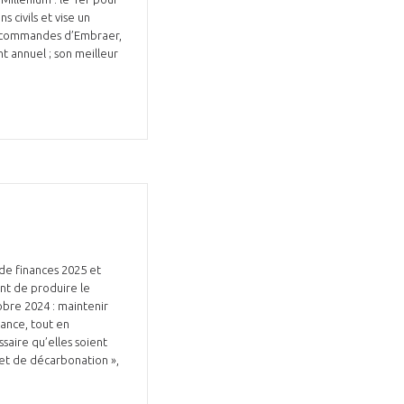
 civils et vise un
de commandes d’Embraer,
t annuel ; son meilleur
Fermer
la
ÉRENT ?
modale
Fermer
membre
la
EL DE LA FILIÈRE ?
modale
membre
ce et développez votre
Apportez votre savoir-faire à la
 intégré et cohérent
défense de vos
 de finances 2025 et
ent de produire le
obre 2024 : maintenir
rance, tout en
saire qu’elles soient
 et de décarbonation »,