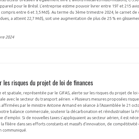
pareil pour le Brésil. L’entreprise estime pouvoir livrer entre 197 et 215 avions
bal compris entre 6 et 3,5 Md$. Au terme du 3ème trimestre 2024, le carnet 
ues, a atteint 22,7 Md$, soit une augmentation de plus de 25 % en glissemen
re 2024
PAS ENCORE ADH
VOUS ÊTES UN PROFESSIONN
nger et assurez la
Rejoignez une filière d’excellen
r les risques du projet de loi de finances
 l’international
réseau au sein d’un écosystème
 et spatiale, représentée par le GIFAS, alerte sur les risques du projet de loi
otale avec le secteur du transport aérien. « Plusieurs mesures proposées risqu
DEMANDE D’ADHÉSION
s affirmées par le ministre Antoine Armand en séance à l’Assemblée le 21 oct
notre balance commerciale, soutenir la décarbonation et réindustrialiser la F
d’emploi. Si de nouvelles taxes s’appliquaient au secteur aérien, il est néces
a filière dans ses efforts constants et massifs d’innovation, de compétitivité
 un communiqué.
Avez-vous un statut de droit français ?