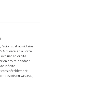
e
’avion spatial militaire
S Air Force et la Force
t évoluer en orbite
ter en orbite pendant
vre inédite
nt considérablement
 composants du vaisseau,