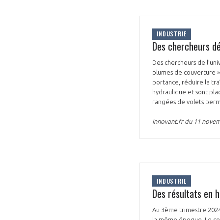
INDUSTRIE
Des chercheurs dé
Des chercheurs de l’université
plumes de couverture » 
portance, réduire la tr
hydraulique et sont plac
rangées de volets perme
Innovant.fr du 11 nove
INDUSTRIE
Des résultats en h
Au 3ème trimestre 2024,
la même époque. Le const