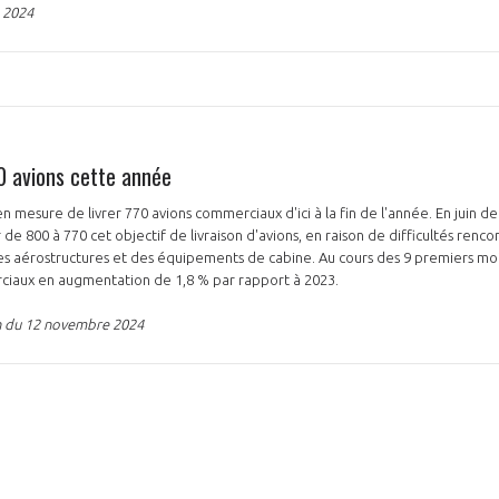
 2024
NON
OUI
70 avions cette année
Découvrez les avantages d'adhérer au 
n mesure de livrer 770 avions commerciaux d'ici à la fin de l'année. En juin der
données sectorielles, p
 de 800 à 770 cet objectif de livraison d'avions, en raison de difficultés rencon
s aérostructures et des équipements de cabine. Au cours des 9 premiers mois
rciaux en augmentation de 1,8 % par rapport à 2023.
DEMANDE D’ADH
on du 12 novembre 2024