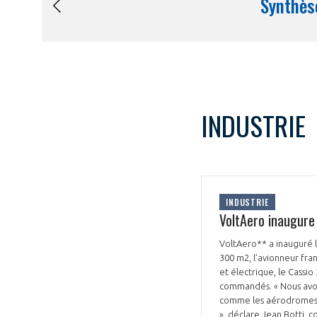
INDUSTRIE
INDUSTRIE
VoltAero inaugure
VoltAero** a inauguré 
300 m2, l’avionneur fra
et électrique, le Cassi
commandés. « Nous avons 
comme les aérodromes qu
», déclare Jean Botti, c