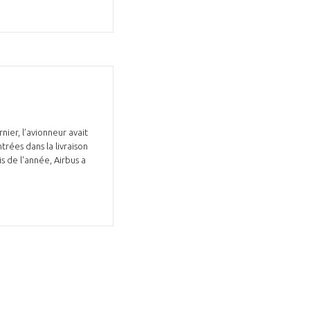
GIFAS. Rencontres, salons,
nier, l’avionneur avait
rogrammes ...
trées dans la livraison
 de l'année, Airbus a
ÉSION