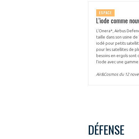
ESPACE
L’iode comme nouv
L’Onera*, Airbus Defen
taille dans son usine de
iodé pour petits satell
pour les satellites de p
besoins en ergols sont 
l'iode avec une gamme 
Air&Cosmos du 12 nov
DÉFENSE