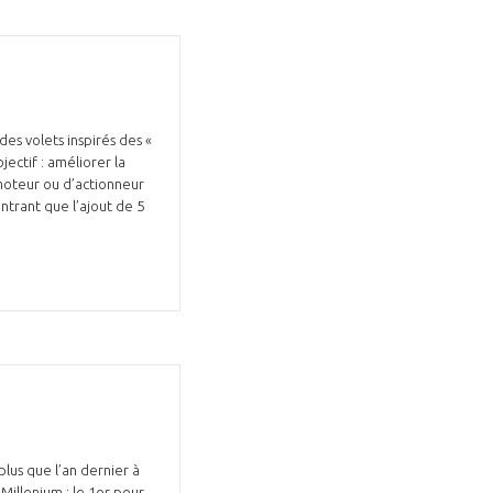
ectif : améliorer la
 moteur ou d’actionneur
ontrant que l’ajout de 5
lus que l’an dernier à
Millenium : le 1er pour