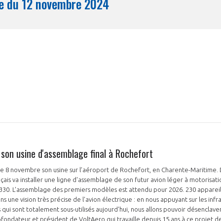
Synthèse du 12 novembre 2024
Mois
 son usine d'assemblage final à Rochefort
le 8 novembre son usine sur l’aéroport de Rochefort, en Charente-Maritime.
nçais va installer une ligne d'assemblage de son futur avion léger à motorisat
o 330. L'assemblage des premiers modèles est attendu pour 2026. 230 appareil
une vision très précise de l'avion électrique : en nous appuyant sur les infr
i sont totalement sous-utilisés aujourd'hui, nous allons pouvoir désenclaver
ofondateur et président de VoltAero qui travaille depuis 15 ans à ce projet de