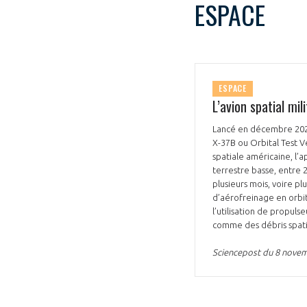
ESPACE
ESPACE
L’avion spatial mi
Lancé en décembre 2023 
X-37B ou Orbital Test V
spatiale américaine, l’
terrestre basse, entre 
plusieurs mois, voire p
d’aérofreinage en orbi
l’utilisation de propul
comme des débris spat
Sciencepost du 8 nove