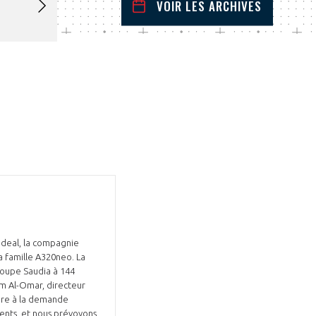
VOIR LES ARCHIVES
mai
2024
 Précédent
Mois Suivant
L
M
M
J
V
S
D
1
2
3
4
5
6
7
8
9
10
11
12
13
14
15
16
17
18
19
20
21
22
23
24
25
26
27
28
29
30
31
adeal, la compagnie
 famille A320neo. La
oupe Saudia à 144
im Al-Omar, directeur
ndre à la demande
nents, et nous prévoyons