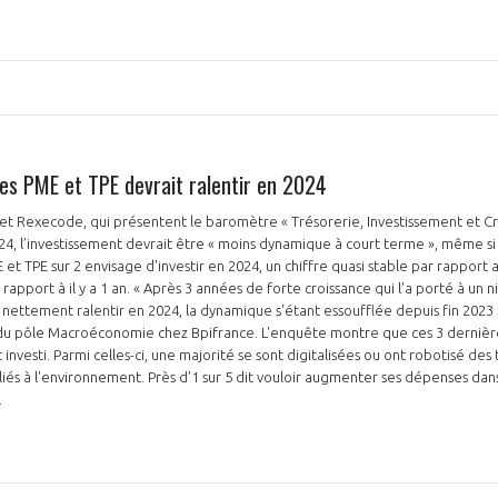
des PME et TPE devrait ralentir en 2024
PAS ENCORE ADH
et Rexecode, qui présentent le baromètre « Trésorerie, Investissement et C
VOUS ÊTES UN PROFESSIONN
4, l’investissement devrait être « moins dynamique à court terme », même si «
et TPE sur 2 envisage d'investir en 2024, un chiffre quasi stable par rapport
nger et assurez la
Rejoignez une filière d’excellen
 rapport à il y a 1 an. « Après 3 années de forte croissance qui l'a porté à un 
t nettement ralentir en 2024, la dynamique s'étant essoufflée depuis fin 2023
 l’international
réseau au sein d’un écosystème
du pôle Macroéconomie chez Bpifrance. L'enquête montre que ces 3 dernièr
nvesti. Parmi celles-ci, une majorité se sont digitalisées ou ont robotisé des 
DEMANDE D’ADHÉSION
iés à l'environnement. Près d'1 sur 5 dit vouloir augmenter ses dépenses da
.
Avez-vous un statut de droit français ?