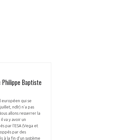
GIFAS. Rencontres, salons,
rogrammes ...
 Philippe Baptiste
ÉSION
al européen qui se
illet, ndlr) n'a pas
ous allons resserrer la
il va y avoir un
és par l'ESA (Vega et
eloppés par des
s à la fin d'un système