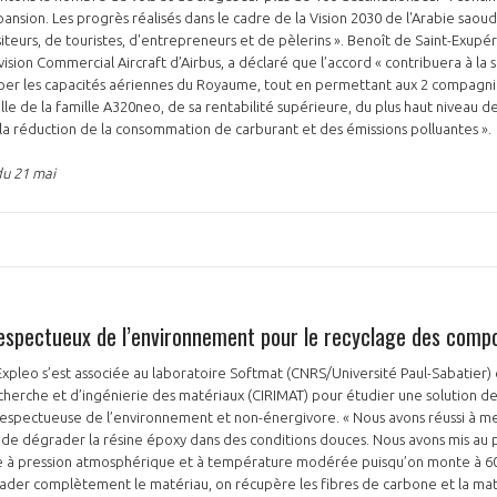
ansion. Les progrès réalisés dans le cadre de la Vision 2030 de l'Arabie saoud
teurs, de touristes, d'entrepreneurs et de pèlerins ». Benoît de Saint-Exupér
vision Commercial Aircraft d’Airbus, a déclaré que l’accord « contribuera à la
per les capacités aériennes du Royaume, tout en permettant aux 2 compagni
lle de la famille A320neo, de sa rentabilité supérieure, du plus haut niveau d
 la réduction de la consommation de carburant et des émissions polluantes ».
du 21 mai
espectueux de l’environnement pour le recyclage des comp
Expleo s’est associée au laboratoire Softmat (CNRS/Université Paul-Sabatier)
echerche et d’ingénierie des matériaux (CIRIMAT) pour étudier une solution d
espectueuse de l’environnement et non-énergivore. « Nous avons réussi à met
de dégrader la résine époxy dans des conditions douces. Nous avons mis au 
e à pression atmosphérique et à température modérée puisqu’on monte à 60
rader complètement le matériau, on récupère les fibres de carbone et la mat