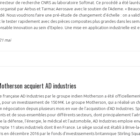
directeur de recherche CNRS au laboratoire Softmat. Ce procédé a été lauréa
 organisé par Airbus et Tarmac Aerosave avec le soutien de l’Ademe. « Beauco
dé. Nous voudrions faire une pré-étude de changement d’échelle : on a vali
t le tester rapidement avec des pièces composites plus grandes dans les sema
nsable Innovation au sein d’Expleo. Une mise en application industrielle est e
21 mai
Motherson acquiert AD industries
se française AD Industries par le groupe indien Motherson a été officiellemen
our un investissement de 150 M€. Le groupe Motherson, qui a réalisé un chif
 négociation depuis plusieurs mois en vue de l'acquisition d'AD Industries. Sp
ts et de sous-ensembles pour différents secteurs, dont principalement l'aér
que la défense, l'énergie, le médical et l'automobile, AD Industries emploie env
ompte 11 sites industriels dont 8 en France. Le siège social est établi à Brive-l
pris en décembre 2016 par le fonds d'investissements britannique Stirling Squa