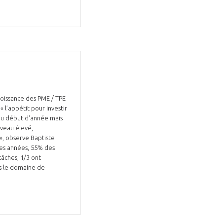
Fermer
la
ÉRENT ?
modale
Fermer
membre
la
roissance des PME / TPE
EL DE LA FILIÈRE ?
modale
 l’appétit pour investir
membre
 au début d'année mais
ce et développez votre
Apportez votre savoir-faire à la
niveau élevé,
 », observe Baptiste
 intégré et cohérent
défense de vos
es années, 55% des
tâches, 1/3 ont
ns le domaine de