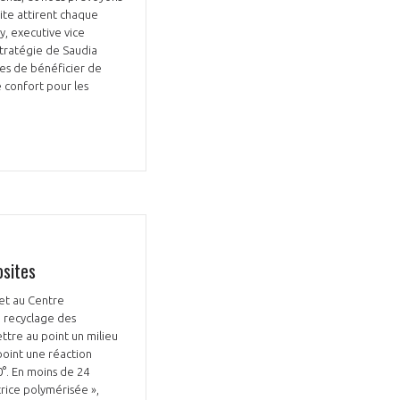
ite attirent chaque
y, executive vice
 stratégie de Saudia
es de bénéficier de
e confort pour les
osites
 et au Centre
e recyclage des
tre au point un milieu
point une réaction
°. En moins de 24
rice polymérisée »,