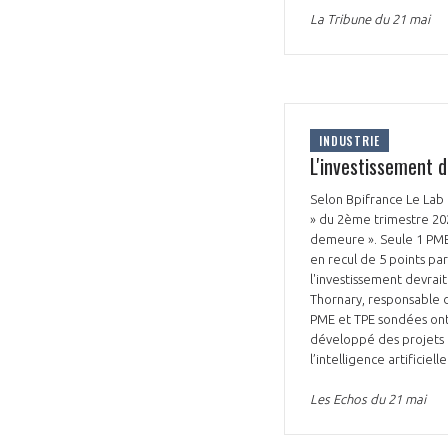
La Tribune du 21 mai
INDUSTRIE
L'investissement 
VOUS ÊTES
Selon Bpifrance Le Lab 
ADHÉRENTS
» du 2ème trimestre 202
demeure ». Seule 1 PME 
Développez votre activité à l’étra
en recul de 5 points par
l'investissement devrai
pérennité de votre entreprise à
Thornary, responsable 
PME et TPE sondées ont i
développé des projets l
l’intelligence artificielle
Les Echos du 21 mai