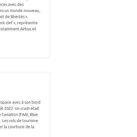
nces avec des
ans un monde nouveau,
t de libertés ».
nt clef », représente
, notamment Airbus et
'espace avec à son bord
ût 2022. Un crash était
'aviation (FAA), Blue
 Les vols de tourisme
r la courbure de la