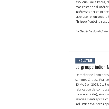
explique Emile Perez, 
manifestation d’intérêt
intéressés par ce procé
laboratoire, on voudrai
Philippe Ponteins, respo
La Dépêche du Midi du 
INDUSTRIE
Le groupe indien 
Le rachat de l’entrepri
sommet Choose France, p
13 Md€ en 2023, était en
fabrication de composan
de son activité), ainsi 
salariés. L’entreprise c
Industries avait été re