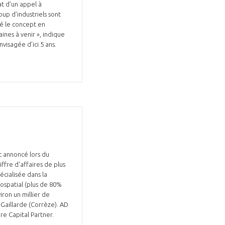
t d’un appel à
up d’industriels sont
dé le concept en
ines à venir », indique
nvisagée d’ici 5 ans.
t annoncé lors du
fre d'affaires de plus
écialisée dans la
ospatial (plus de 80%
iron un millier de
a-Gaillarde (Corrèze). AD
re Capital Partner.