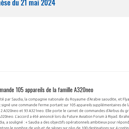
Synthèse du 21 mai 2024
Mois
ande 105 appareils de la famille A320neo
té par Saudia, la compagnie nationale du Royaume d'Arabie saoudite, et Fly
t signé une commande ferme portant sur 105 appareils supplémentaires de la
A320neo et 93 A321neo. Elle porte le carnet de commandes d'Airbus du gr
 A320neo. L'accord a été annoncé lors du Future Aviation Forum à Riyad. Ibrah
a, a souligné : « Saudia a des objectifs opérationnels ambitieux pour répo
tons le nombre de vols et de sièges sur plus de 100 destinations sur 4 conti