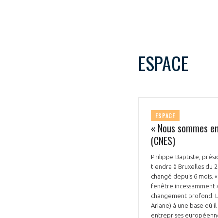
CONNEXION
ESPACE
ESPACE
« Nous sommes en 
(CNES)
Philippe Baptiste, prés
tiendra à Bruxelles du 2
changé depuis 6 mois. « 
fenêtre incessamment », 
changement profond. La 
Ariane) à une base où il
entreprises européennes 