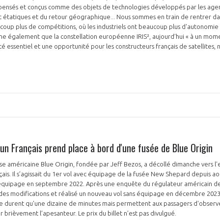
t pensés et conçus comme des objets de technologies développés par les age
étatiques et du retour géographique... Nous sommes en train de rentrer d
coup plus de compétitions, où les industriels ont beaucoup plus d'autonomie e
gne également que la constellation européenne IRIS², aujourd’hui « à un mome
é essentiel et une opportunité pour les constructeurs français de satellites
 un Français prend place à bord d'une fusée de Blue Origin
se américaine Blue Origin, fondée par Jeff Bezos, a décollé dimanche vers l
çais. Il s’agissait du 1er vol avec équipage de la fusée New Shepard depuis ao
 équipage en septembre 2022. Après une enquête du régulateur américain de l
des modifications et réalisé un nouveau vol sans équipage en décembre 2023.
ne durent qu'une dizaine de minutes mais permettent aux passagers d'observe
 brièvement l’apesanteur. Le prix du billet n’est pas divulgué.