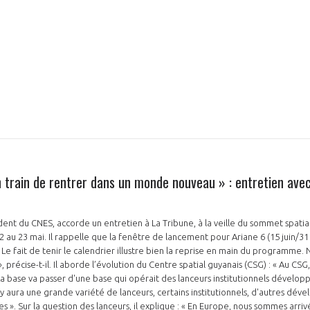
NON
OUI
Découvrez les avantages d'adhérer au 
données sectorielles, p
train de rentrer dans un monde nouveau » : entretien avec
DEMANDE D’ADH
ident du CNES, accorde un entretien à La Tribune, à la veille du sommet spati
2 au 23 mai. Il rappelle que la fenêtre de lancement pour Ariane 6 (15 juin/31 ju
Le fait de tenir le calendrier illustre bien la reprise en main du programme. N
précise-t-il. Il aborde l’évolution du Centre spatial guyanais (CSG) : « Au CSG, 
base va passer d'une base qui opérait des lanceurs institutionnels développ
 y aura une grande variété de lanceurs, certains institutionnels, d'autres dév
». Sur la question des lanceurs, il explique : « En Europe, nous sommes arrivé