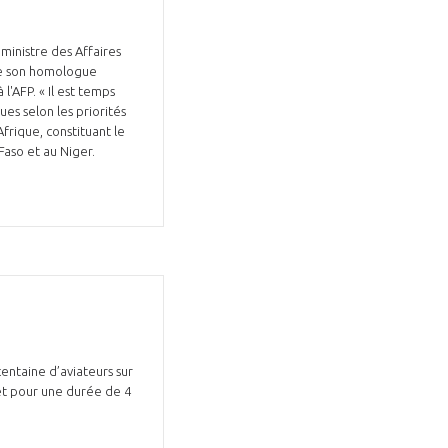
ministre des Affaires
de son homologue
l'AFP. « Il est temps
ues selon les priorités
Afrique, constituant le
Fermer
 Faso et au Niger.
la
ÉRENT ?
modale
Fermer
membre
la
EL DE LA FILIÈRE ?
modale
membre
ce et développez votre
Apportez votre savoir-faire à la
 intégré et cohérent
défense de vos
centaine d’aviateurs sur
 et pour une durée de 4