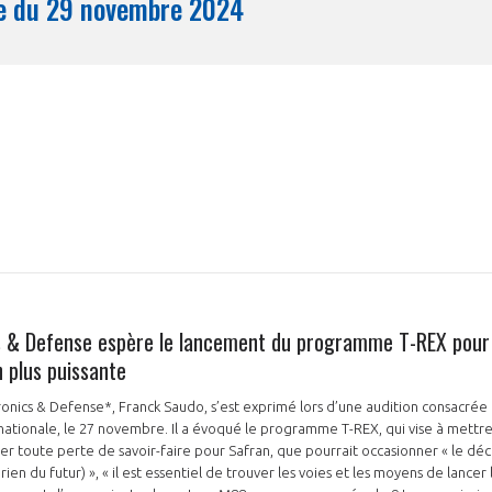
Synthèse du 29 novembre 2024
Mois
s & Defense espère le lancement du programme T-REX pour 
 plus puissante
onics & Defense*, Franck Saudo, s’est exprimé lors d’une audition consacrée
nationale, le 27 novembre. Il a évoqué le programme T-REX, qui vise à mettre
iter toute perte de savoir-faire pour Safran, que pourrait occasionner « le d
en du futur) », « il est essentiel de trouver les voies et les moyens de lanc