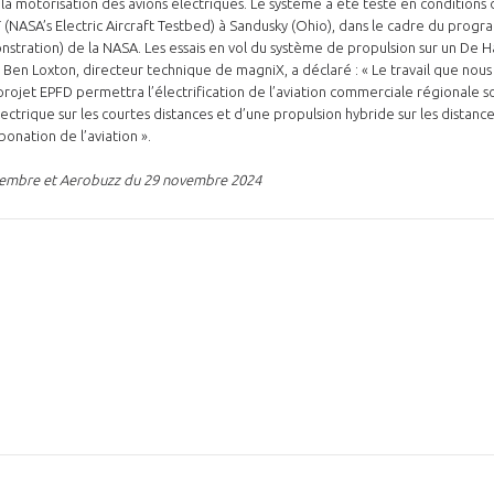
la motorisation des avions électriques. Le système a été testé en conditions d
T (NASA’s Electric Aircraft Testbed) à Sandusky (Ohio), dans le cadre du prog
stration) de la NASA. Les essais en vol du système de propulsion sur un De H
. Ben Loxton, directeur technique de magniX, a déclaré : « Le travail que nous
rojet EPFD permettra l’électrification de l’aviation commerciale régionale s
ctrique sur les courtes distances et d’une propulsion hybride sur les distance
bonation de l’aviation ».
vembre et Aerobuzz du 29 novembre 2024