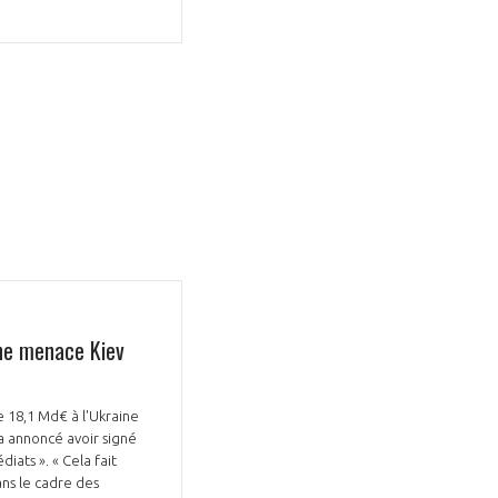
GIFAS. Rencontres, salons,
rogrammes ...
ÉSION
ine menace Kiev
 18,1 Md€ à l'Ukraine
a annoncé avoir signé
iats ». « Cela fait
dans le cadre des