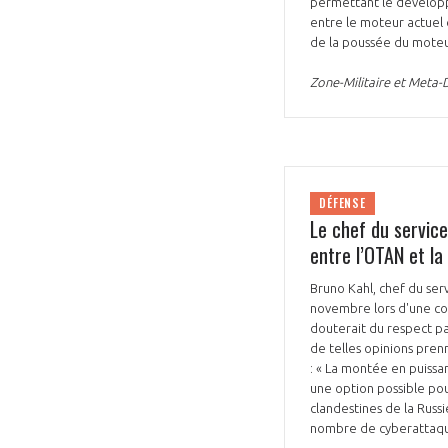
permettant le développ
entre le moteur actuel 
de la poussée du moteur
Zone-Militaire et Meta
DÉFENSE
Le chef du service
entre l’OTAN et la
Bruno Kahl, chef du ser
novembre lors d'une con
douterait du respect par
de telles opinions prenn
: « La montée en puissa
une option possible pou
clandestines de la Russi
nombre de cyberattaque