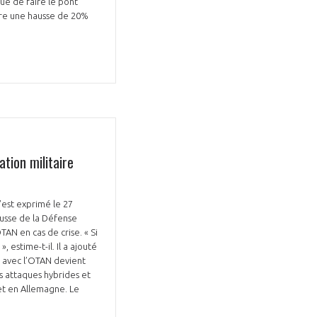
ue de faire le pont
ttre une hausse de 20%
tion militaire
’est exprimé le 27
russe de la Défense
TAN en cas de crise. « Si
 estime-t-il. Il a ajouté
e avec l’OTAN devient
s attaques hybrides et
 et en Allemagne. Le