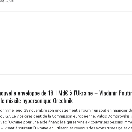
re 2024
NON
OUI
Découvrez les avantages d'adhérer au 
données sectorielles, p
DEMANDE D’ADH
nouvelle enveloppe de 18,1 Md€ à l'Ukraine – Vladimir Pout
 le missile hypersonique Orechnik
onfirmé jeudi 28 novembre son engagement à fournir un soutien financier de
 du G7. Le vice-président de la Commission européenne, Valdis Dombrovskis, 
ec l'Ukraine pour une aide financière qui servira à « couvrir ses besoins imméd
 G7 visant à soutenir l'Ukraine en utilisant les revenus des avoirs russes gelés 