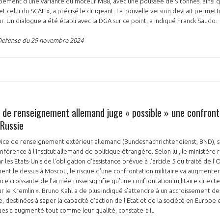
ement d’une variante du moteur M88, avec une poussée de 9 tonnes, ainsi q
et celui du SCAF », a précisé le dirigeant. La nouvelle version devrait perme
. Un dialogue a été établi avec la DGA sur ce point, a indiqué Franck Saudo.
-Defense du 29 novembre 2024
 de renseignement allemand juge « possible » une confronta
 Russie
vice de renseignement extérieur allemand (Bundesnachrichtendienst, BND), s
férence à l'Institut allemand de politique étrangère. Selon lui, le ministère 
 les Etats-Unis de l'obligation d'assistance prévue à l'article 5 du traité de l'O
ent le dessus à Moscou, le risque d'une confrontation militaire va augmenter »,
nce croissante de l’armée russe signifie qu’une confrontation militaire direct
r le Kremlin ». Bruno Kahl a de plus indiqué s’attendre à un accroissement de
e, destinées à saper la capacité d'action de l'Etat et de la société en Europe
s a augmenté tout comme leur qualité, constate-t-il.