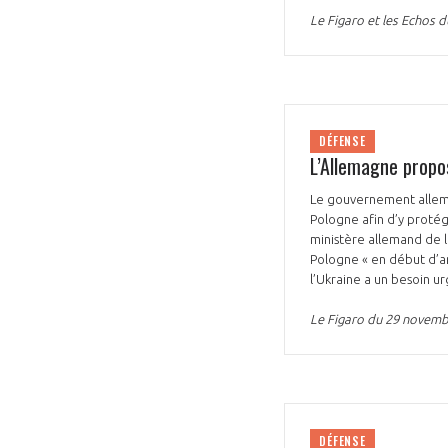
Le Figaro et les Echos
DÉFENSE
L’Allemagne propo
Le gouvernement allema
Pologne afin d’y protég
ministère allemand de 
Pologne « en début d’a
l’Ukraine a un besoin u
Le Figaro du 29 novem
DÉFENSE