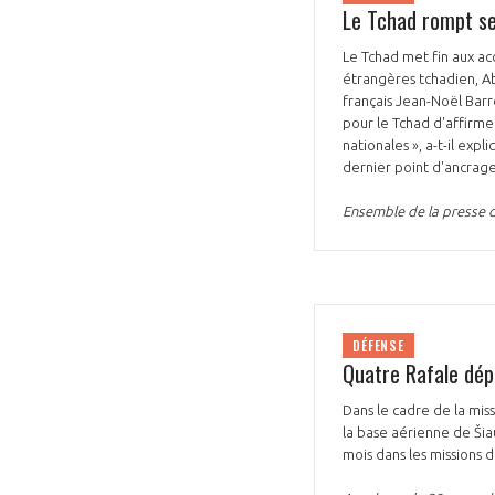
Le Tchad rompt se
Le Tchad met fin aux ac
étrangères tchadien, A
français Jean-Noël Barro
pour le Tchad d'affirmer
nationales », a-t-il exp
dernier point d'ancrage 
VOUS ÊTES
Ensemble de la presse 
ADHÉRENTS
Développez votre activité à l’étra
pérennité de votre entreprise à
DÉFENSE
Quatre Rafale dép
Dans le cadre de la miss
la base aérienne de Šia
mois dans les missions d