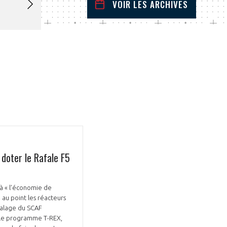
VOIR LES ARCHIVES
novembre
2024
 Précédent
Mois Suivant
L
M
M
J
V
S
D
1
2
3
4
5
6
7
8
9
10
11
12
13
14
15
16
17
18
19
20
21
22
23
24
25
26
27
28
29
30
doter le Rafale F5
 à « l’économie de
 au point les réacteurs
écalage du SCAF
er le programme T-REX,