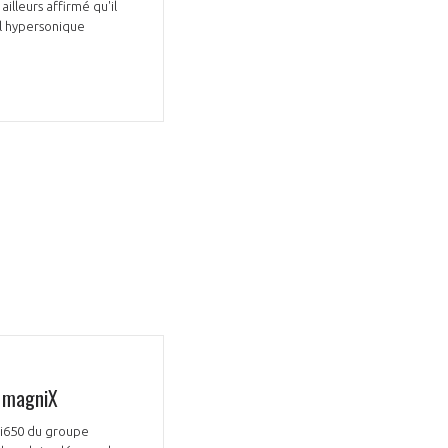
ailleurs affirmé qu'il
al hypersonique
e magniX
ni650 du groupe