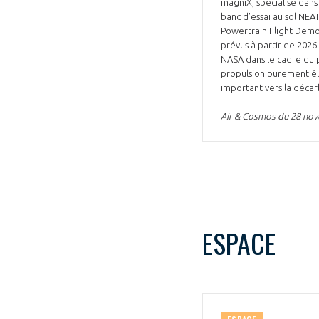
magniX, spécialisé dans 
banc d’essai au sol NEA
Powertrain Flight Demon
prévus à partir de 2026
NASA dans le cadre du p
propulsion purement éle
important vers la décar
Air & Cosmos du 28 no
ESPACE