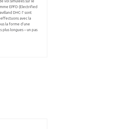
e vol simulées sur le
ramme EPFD (Electrified
avilland DHC-7 sont
 effectuons avec la
ous la forme d’une
s plus longues – un pas