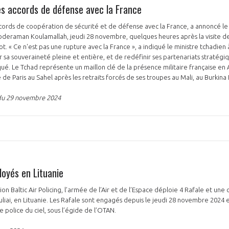
s accords de défense avec la France
cords de coopération de sécurité et de défense avec la France, a annoncé le 
bderaman Koulamallah, jeudi 28 novembre, quelques heures après la visite 
t. « Ce n'est pas une rupture avec la France », a indiqué le ministre tchadien à 
 sa souveraineté pleine et entière, et de redéfinir ses partenariats stratégiq
liqué. Le Tchad représente un maillon clé de la présence militaire française en 
de Paris au Sahel après les retraits forcés de ses troupes au Mali, au Burkina
PAS ENCORE ADH
du 29 novembre 2024
VOUS ÊTES UN PROFESSIONN
nger et assurez la
Rejoignez une filière d’excellen
 l’international
réseau au sein d’un écosystème
DEMANDE D’ADHÉSION
loyés en Lituanie
ion Baltic Air Policing, l’armée de l’Air et de l’Espace déploie 4 Rafale et une 
uliai, en Lituanie. Les Rafale sont engagés depuis le jeudi 28 novembre 2024
e police du ciel, sous l’égide de l’OTAN.
Avez-vous un statut de droit français ?