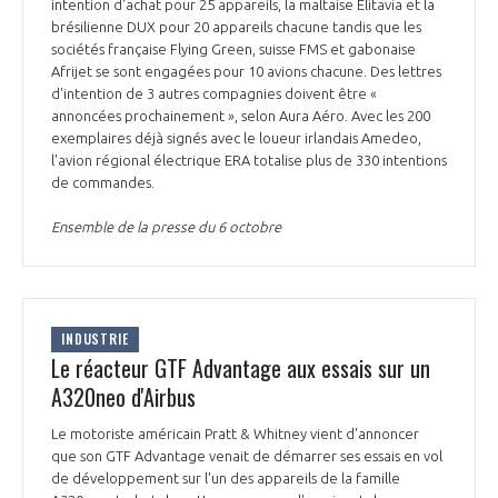
programmes ...
intention d'achat pour 25 appareils, la maltaise Elitavia et la
COMMISSIONS ET COMITÉS
POURQUOI DEVENIR MEMBRE ?
brésilienne DUX pour 20 appareils chacune tandis que les
L'OBSERVATOIRE
LE MÉDIATEUR DE LA FILIÈRE AÉRONAUTIQUE ET SPATIALE
sociétés française Flying Green, suisse FMS et gabonaise
DEMANDE D’ADHÉSION
Afrijet se sont engagées pour 10 avions chacune. Des lettres
d'intention de 3 autres compagnies doivent être «
MÉDIATION ET CHARTE D’ENGAGEMENT SUR LES RELATIONS ENTRE
annoncées prochainement », selon Aura Aéro. Avec les 200
CLIENTS ET FOURNISSEURS
CHIFFRES CLÉS
exemplaires déjà signés avec le loueur irlandais Amedeo,
l'avion régional électrique ERA totalise plus de 330 intentions
LA MÉDIATION AU-DELÀ DE LA FILIÈRE AÉRONAUTIQUE ET SPATIALE
de commandes.
LES ENJEUX
Ensemble de la presse du 6 octobre
PRENDRE CONTACT AVEC LE MÉDIATEUR DE LA FILIÈRE
COMPÉTITIVITÉ
LES PUBLICATIONS
EMPLOI & FORMATION
INDUSTRIE
DOCUMENTS & BROCHURES
Le réacteur GTF Advantage aux essais sur un
A320neo d'Airbus
ENVIRONNEMENT
RAPPORTS D'ACTIVITÉS
Le motoriste américain Pratt & Whitney vient d'annoncer
que son GTF Advantage venait de démarrer ses essais en vol
INNOVATION
de développement sur l'un des appareils de la famille