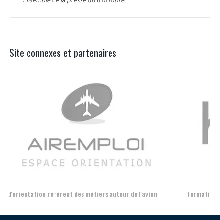
Site connexes et partenaires
Aer
Formation et l'insertion de personnes en situation de handicap