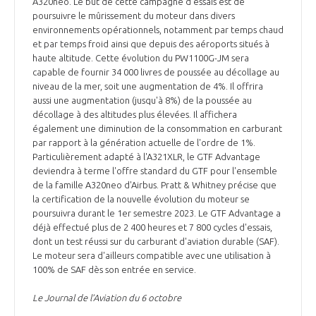
A320neo. Le but de cette campagne d'essais est de
INTERNATIONALISATION
poursuivre le mûrissement du moteur dans divers
environnements opérationnels, notamment par temps chaud
et par temps froid ainsi que depuis des aéroports situés à
haute altitude. Cette évolution du PW1100G-JM sera
capable de fournir 34 000 livres de poussée au décollage au
niveau de la mer, soit une augmentation de 4%. Il offrira
aussi une augmentation (jusqu'à 8%) de la poussée au
décollage à des altitudes plus élevées. Il affichera
également une diminution de la consommation en carburant
par rapport à la génération actuelle de l'ordre de 1%.
Particulièrement adapté à l'A321XLR, le GTF Advantage
deviendra à terme l'offre standard du GTF pour l'ensemble
de la famille A320neo d'Airbus. Pratt & Whitney précise que
la certification de la nouvelle évolution du moteur se
poursuivra durant le 1er semestre 2023. Le GTF Advantage a
déjà effectué plus de 2 400 heures et 7 800 cycles d'essais,
dont un test réussi sur du carburant d'aviation durable (SAF).
Le moteur sera d'ailleurs compatible avec une utilisation à
100% de SAF dès son entrée en service.
Le Journal de l’Aviation du 6 octobre