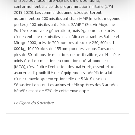
en 2023 pour atteindre 43,9 Md€ (hors pensions),
conformément à la Loi de programmation militaire (LPM
2019-2025). Les commandes annoncées porteront
notamment sur 200 missiles antichars MMP (missiles moyenne
portée), 100 missiles antiaériens SAMP-T (Sol-Air Moyenne
Portée de nouvelle génération), mais également de près
d'une centaine de missiles air-air Mica équipant les Rafale et
Mirage 2000, près de 700 bombes air-sol de 250, 500 et 1
000 kg, 10 000 obus de 155 mm pour les canons Caesar et
plus de 50 millions de munitions de petit calibre, a détaillé le
ministère. Le « maintien en condition opérationnelle »
(MCO), c'est-à-dire l'entretien des matériels, essentiel pour
assurer la disponibilité des équipements, bénéficiera lui
d'une « enveloppe exceptionnelle de 5 Md€ », selon
Sébastien Lecornu. Les avions et hélicoptères des 3 armées
bénéficieront de 57% de cette enveloppe.
Le Figaro du 6 octobre