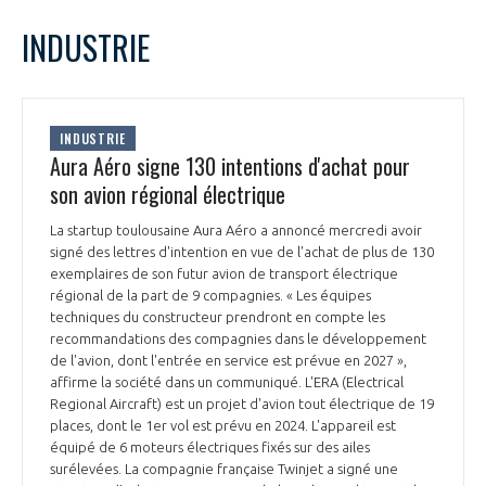
LE GIFAS
NON
OUI
octobre
2022
Mois Précédent
Mois 
t
INDUSTRIE
Rejoignez une filière d’excellence et développez
L
M
M
J
V
S
D
 à
votre réseau au sein d’un écosystème intégré et
1
2
PRÉSENTATION
cohérent
3
4
5
6
7
8
9
INDUSTRIE
10
11
12
13
14
15
16
Aura Aéro signe 130 intentions d'achat pour
NOTRE VISION
ORGANISATION
17
18
19
20
21
22
23
son avion régional électrique
24
25
26
27
28
29
30
NOS MISSIONS
La startup toulousaine Aura Aéro a annoncé mercredi avoir
31
LE CONSEIL DU GIFAS
FONCTIONNEMENT
signé des lettres d'intention en vue de l'achat de plus de 130
exemplaires de son futur avion de transport électrique
NOTRE HISTOIRE
régional de la part de 9 compagnies. « Les équipes
L’ÉQUIPE DU GIFAS
GEADS
techniques du constructeur prendront en compte les
ACCOMPAGNEMENT DE NOS ADHÉRENTS
recommandations des compagnies dans le développement
de l'avion, dont l'entrée en service est prévue en 2027 »,
NOS RÉSEAUX À L'INTERNATIONAL
COMITÉ AERO PME
affirme la société dans un communiqué. L'ERA (Electrical
LES PROGRAMMES DU GIFAS
LA MÉDIATION
Regional Aircraft) est un projet d'avion tout électrique de 19
places, dont le 1er vol est prévu en 2024. L'appareil est
Découvrez les avantages d'adhérer au GIFAS.
STARTAIR
UN ÉCOSYSTÈME INTÉGRÉ ET COHÉRENT
équipé de 6 moteurs électriques fixés sur des ailes
LA MÉDIATION DANS LA FILIÈRE AÉRONAUTIQUE ET SPATIALE
Rencontres, salons, données sectorielles,
LE SALON DU BOURGET
surélevées. La compagnie française Twinjet a signé une