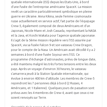
spatiale internationale (ISS) depuis les Etats-Unis, à bord
d'une fusée de l'entreprise américaine SpaceX. La mission
revêt un caractère particulièrement symbolique en pleine
guerre en Ukraine. Anna Kikina, seule femme cosmonaute
russe actuellement en service actif, fait partie de l'équipage
Crew-5, également composé de deux Américains et d'un
Japonais, Nicole Mann et Josh Cassada, représentant la NASA
et la Jaxa, et Koichi Wakata pour l'agence spatiale japonaise.
Il s'agit de la 5ème mission régulière vers l’ISS assurée par
SpaceX, via sa fusée Falcon 9 et son vaisseau Crew Dragon,
pour le compte de la Nasa. Un Américain avait décollé il y a 2
semaines à bord d’une fusée Soyouz vers l'ISS. Ce
programme d'échange d'astronautes, prévu de longue date,
a été maintenu malgré les très fortes tensions entre les deux
pays. Après un voyage d'environ 30 heures, le vaisseau
s'amarrera jeudi à la Station Spatiale internationale, qui
évolue à environ 400 km d'altitude. Les membres de Crew-5
rejoindront les 7 personnes déjà à bord (2 Russes, 4
Américains, et 1 Italienne). Quelques jours de passation sont
prévus avec les 4 membres de Crew-4, avant que ceux-ci ne
soient renvoyés sur Terre.
Ensemble de la presse du 6 octobre