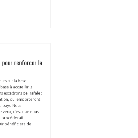
 pour renforcer la
urs sur la base
ase à accueillir la
ins escadrons de Rafale :
ration, qui emporteront
e pays. Nous
e veux, c’est que nous
il procéderait
Air bénéficiera de