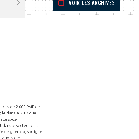
VOIR LES ARCHIVES
mars
2025
 Précédent
Mois Suivant
L
M
M
J
V
S
D
1
2
3
4
5
6
7
8
9
10
11
12
13
14
15
16
17
18
19
20
21
22
23
24
25
26
27
28
29
30
31
ur plus de 2 000 PME de
gile dans la BITD que
elle sous-
t dans le secteur de la
e de guerre », souligne
étations des