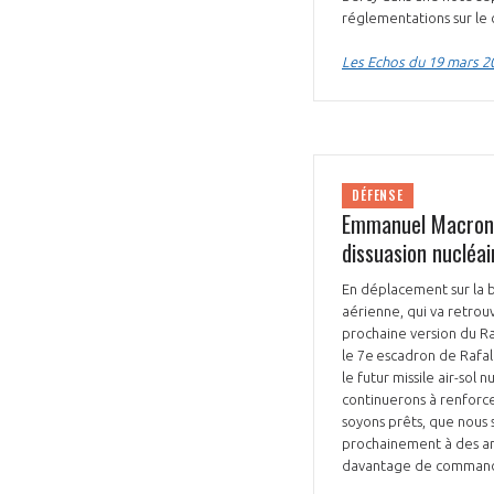
réglementations sur le
Les Echos du 19 mars 2
DÉFENSE
Emmanuel Macron a
dissuasion nucléai
En déplacement sur la b
aérienne, qui va retrouv
prochaine version du Raf
le 7e escadron de Rafal
le futur missile air-so
continuerons à renforce
soyons prêts, que nous 
prochainement à des ann
davantage de commandes