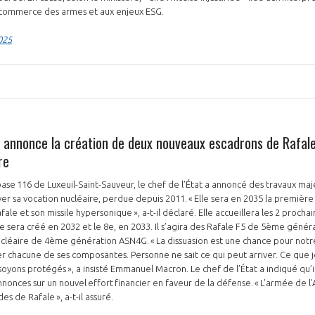
 commerce des armes et aux enjeux ESG.
025
nnonce la création de deux nouveaux escadrons de Rafale
re
ase 116 de Luxeuil-Saint-Sauveur, le chef de l’État a annoncé des travaux maje
er sa vocation nucléaire, perdue depuis 2011. « Elle sera en 2035 la première b
ale et son missile hypersonique », a-t-il déclaré. Elle accueillera les 2 procha
e sera créé en 2032 et le 8e, en 2033. Il s’agira des Rafale F5 de 5ème géné
l nucléaire de 4ème génération ASN4G. « La dissuasion est une chance pour notr
r chacune de ses composantes. Personne ne sait ce qui peut arriver. Ce que j
soyons protégés », a insisté Emmanuel Macron. Le chef de l’État a indiqué qu’
onces sur un nouvel effort financier en faveur de la défense. « L’armée de l’
 de Rafale », a-t-il assuré.