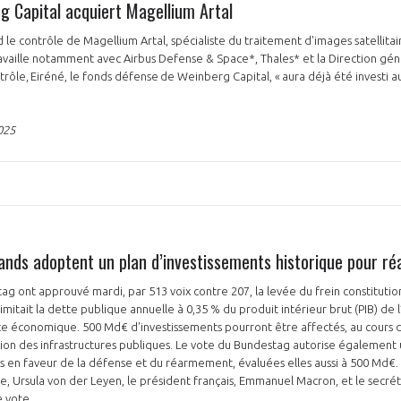
g Capital acquiert Magellium Artal
le contrôle de Magellium Artal, spécialiste du traitement d'images satellita
ravaille notamment avec Airbus Defense & Space*, Thales* et la Direction gé
rôle, Eiréné, le fonds défense de Weinberg Capital, « aura déjà été investi au 
025
PAS ENCORE ADH
VOUS ÊTES UN PROFESSIONN
nger et assurez la
Rejoignez une filière d’excellen
ands adoptent un plan d’investissements historique pour ré
 l’international
réseau au sein d’un écosystème
g ont approuvé mardi, par 513 voix contre 207, la levée du frein constitution
DEMANDE D’ADHÉSION
mitait la dette publique annuelle à 0,35 % du produit intérieur brut (PIB) de l’
nce économique. 500 Md€ d'investissements pourront être affectés, au cours 
tion des infrastructures publiques. Le vote du Bundestag autorise égalemen
 en faveur de la défense et du réarmement, évaluées elles aussi à 500 Md€. 
 Ursula von der Leyen, le président français, Emmanuel Macron, et le secrét
Avez-vous un statut de droit français ?
e vote.