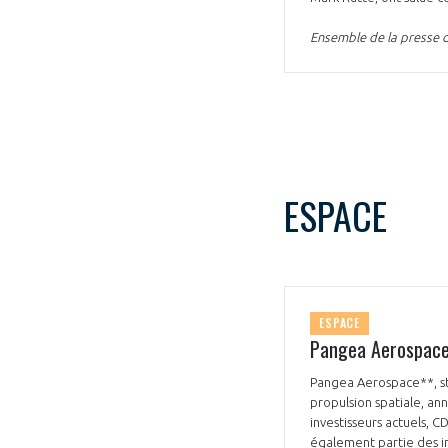
CONNEXION
Ensemble de la presse 
ESPACE
ESPACE
Pangea Aerospace
Pangea Aerospace**, st
propulsion spatiale, an
investisseurs actuels, C
également partie des inv