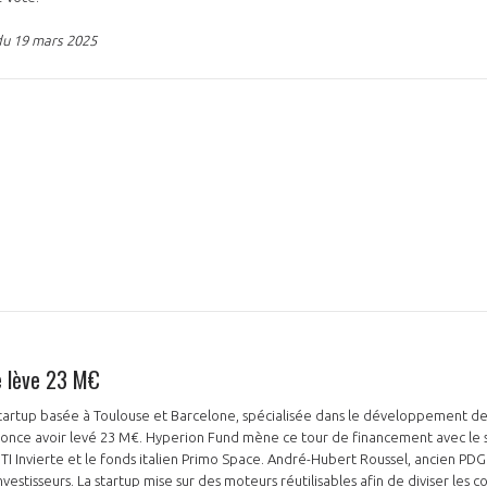
du 19 mars 2025
NON
OUI
Découvrez les avantages d'adhérer au 
données sectorielles, p
DEMANDE D’ADH
 lève 23 M€
artup basée à Toulouse et Barcelone, spécialisée dans le développement d
nonce avoir levé 23 M€. Hyperion Fund mène ce tour de financement avec le 
DTI Invierte et le fonds italien Primo Space. André-Hubert Roussel, ancien PDG
estisseurs. La startup mise sur des moteurs réutilisables afin de diviser les c