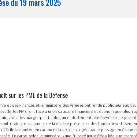
Synthèse du 19 mars 2025
Mois
udit sur les PME de la Défense
mie et des Finances et le ministère des Armées ont rendu public leur audit s
 étude, les PME font face à une « structure financière et économique plus fra
omie, avec des marges plus faibles, un endettement plus élevé et une potenti
ME souffriraient notamment de la « faible présence » des fonds d'investissemen
s difficile la montée en cadence du secteur exigée par le passage en économi
rée. En cause, selon le ministère, « une frilosité injustifiée » liée aux interpr