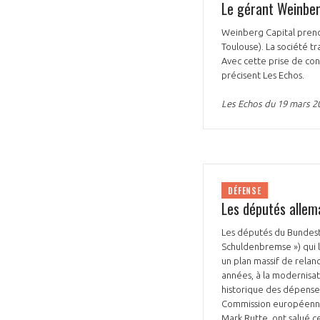
Le gérant Weinber
Weinberg Capital prend 
Toulouse). La société t
Avec cette prise de cont
précisent Les Echos.
Les Echos du 19 mars 2
VOUS ÊTES
ADHÉRENTS
Développez votre activité à l’étra
DÉFENSE
Les députés allem
pérennité de votre entreprise à
Les députés du Bundesta
Schuldenbremse ») qui li
un plan massif de rela
années, à la modernisa
historique des dépenses
Commission européenne,
Mark Rutte, ont salué c