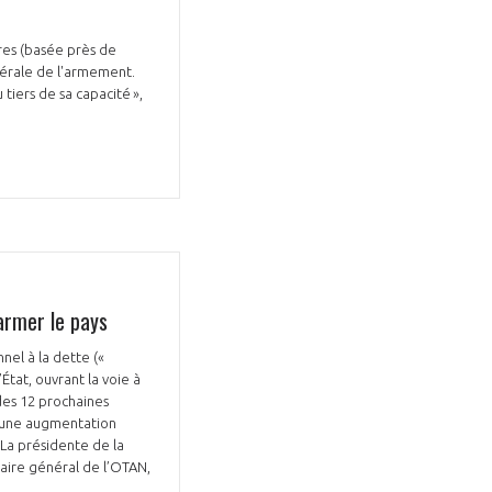
ires (basée près de
nérale de l'armement.
tiers de sa capacité »,
Fermer
la
ÉRENT ?
modale
Fermer
membre
la
EL DE LA FILIÈRE ?
modale
membre
ce et développez votre
Apportez votre savoir-faire à la
armer le pays
 intégré et cohérent
défense de vos
nel à la dette («
État, ouvrant la voie à
des 12 prochaines
t une augmentation
La présidente de la
aire général de l’OTAN,