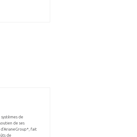
GIFAS. Rencontres, salons,
rogrammes ...
ÉSION
e systèmes de
soutien de ses
 d’ArianeGroup*, fait
oûts de