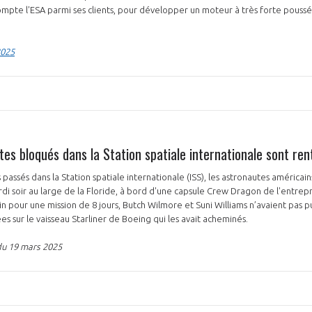
pte l'ESA parmi ses clients, pour développer un moteur à très forte poussée
2025
es bloqués dans la Station spatiale internationale sont ren
passés dans la Station spatiale internationale (ISS), les astronautes américain
i soir au large de la Floride, à bord d'une capsule Crew Dragon de l'entrep
uin pour une mission de 8 jours, Butch Wilmore et Suni Williams n’avaient pas pu
es sur le vaisseau Starliner de Boeing qui les avait acheminés.
du 19 mars 2025