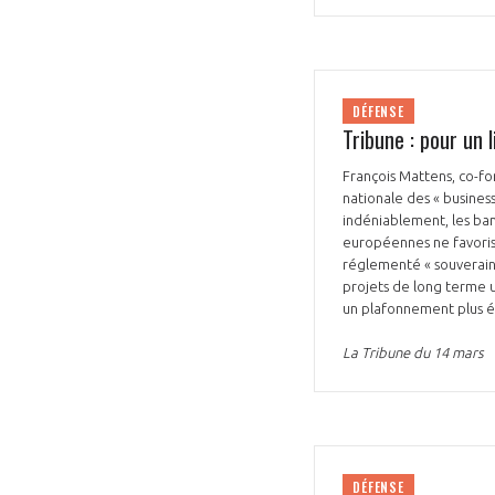
DÉFENSE
Tribune : pour un 
François Mattens, co-fo
VOUS ÊTES
nationale des « business
indéniablement, les ba
ADHÉRENTS
européennes ne favorisa
réglementé « souverainet
Développez votre activité à l’étra
projets de long terme ut
un plafonnement plus éle
pérennité de votre entreprise à
La Tribune du 14 mars
DÉFENSE