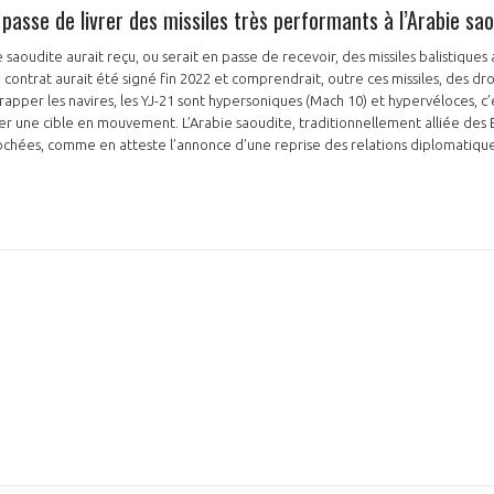
 passe de livrer des missiles très performants à l’Arabie sa
e saoudite aurait reçu, ou serait en passe de recevoir, des missiles balistiques 
 contrat aurait été signé fin 2022 et comprendrait, outre ces missiles, des d
rapper les navires, les YJ-21 sont hypersoniques (Mach 10) et hypervéloces, c’
NON
OUI
une cible en mouvement. L’Arabie saoudite, traditionnellement alliée des Et
ées, comme en atteste l’annonce d’une reprise des relations diplomatiques 
Découvrez les avantages d'adhérer au 
données sectorielles, p
DEMANDE D’ADH