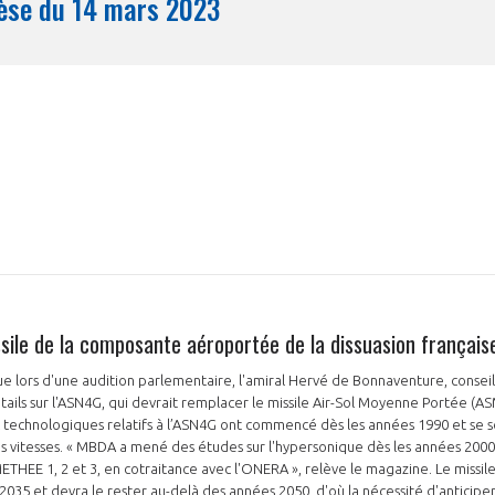
Synthèse du 14 mars 2023
Mois
sile de la composante aéroportée de la dissuasion français
e lors d'une audition parlementaire, l'amiral Hervé de Bonnaventure, conse
ils sur l'ASN4G, qui devrait remplacer le missile Air-Sol Moyenne Portée (ASMP
 technologiques relatifs à l’ASN4G ont commencé dès les années 1990 et se so
 vitesses. « MBDA a mené des études sur l'hypersonique dès les années 2000
EE 1, 2 et 3, en cotraitance avec l'ONERA », relève le magazine. Le missile
2035 et devra le rester au-delà des années 2050, d'où la nécessité d'anticiper