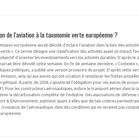
on de l’aviation à la taxonomie verte européenne ?
mission européenne aurait décidé d'inclure l'aviation dans la liste des activi
verte ». Ce terme désigne une classification des activités ayant un impact fav
objectif d'orienter les investissements vers les activités durables. D’après le 
urrait être dévoilé cette semaine. En fin de semaine dernière, « Contexte », 
bliques politiques, a publié une version provisoire du projet. D’après cette vers
émission, ainsi qu’aux avions qui ont vocation à remplacer les flottes actuelle
ergétique. À partir de 2028, s'ajouterait l'obligation pour ces avions de pouv
F). Pour les constructeurs aéronautiques, inclure le transport aérien dans l
tenir la décarbonation complète de l'industrie. Des associations de défense
ort & Environnement, estiment quant à elles que de tels critères permettrai
oissance de l'aéronautique dans des conditions qui ne seraient pas compati
 européenne.