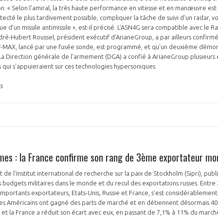
zon. « Selon l'amiral, la très haute performance en vitesse et en manœuvre es
tecté le plus tardivement possible, compliquer la tâche de suivi d'un radar, v
 d'un missile antimissile », est-il précisé. L'ASN4G sera compatible avec le R
dré-Hubert Roussel, président exécutif d'ArianeGroup, a par ailleurs confirm
-MAX, lancé par une fusée sonde, est programmé, et qu'un deuxième démons
La Direction générale de l'armement (DGA) a confié à ArianeGroup plusieurs 
 qui s'appuieraient sur ces technologies hypersoniques.
s
es : la France confirme son rang de 3ème exportateur mon
 de l'Institut international de recherche sur la paix de Stockholm (Sipri), publi
s budgets militaires dans le monde et du recul des exportations russes. Entre 
s importants exportateurs, Etats-Unis, Russie et France, s’est considérablemen
Les Américains ont gagné des parts de marché et en détiennent désormais 40%
et la France a réduit son écart avec eux, en passant de 7,1% à 11% du marché