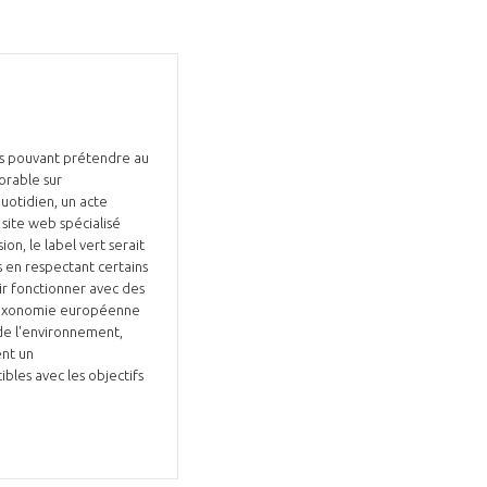
tés pouvant prétendre au
orable sur
quotidien, un acte
site web spécialisé
ion, le label vert serait
s en respectant certains
oir fonctionner avec des
a taxonomie européenne
 de l'environnement,
ent un
bles avec les objectifs