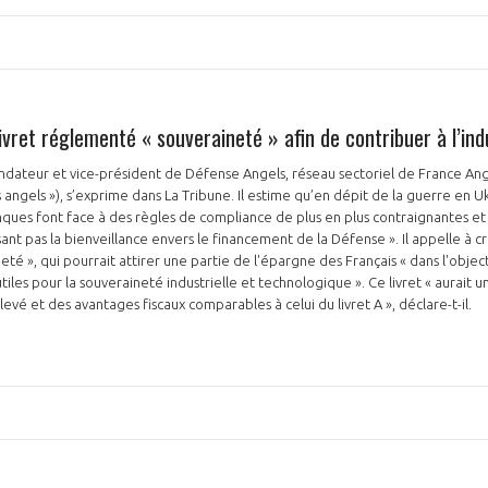
livret réglementé « souveraineté » afin de contribuer à l’in
ndateur et vice-président de Défense Angels, réseau sectoriel de France Ang
PAS ENCORE ADH
 angels »), s’exprime dans La Tribune. Il estime qu’en dépit de la guerre en Uk
nques font face à des règles de compliance de plus en plus contraignantes e
VOUS ÊTES UN PROFESSIONN
nt pas la bienveillance envers le financement de la Défense ». Il appelle à cr
é », qui pourrait attirer une partie de l'épargne des Français « dans l'objec
nger et assurez la
Rejoignez une filière d’excellen
iles pour la souveraineté industrielle et technologique ». Ce livret « aurait u
vé et des avantages fiscaux comparables à celui du livret A », déclare-t-il.
 l’international
réseau au sein d’un écosystème
DEMANDE D’ADHÉSION
Avez-vous un statut de droit français ?