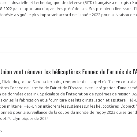
 base industrielle et technologique de défense (BITD) française a enregistré
8-2022 par rapport aux cinq années précédentes. Ses premiers clients sont l’I
ndonésie a signé le plus important accord de l’année 2022 pour la livraison de
Union vont rénover les hélicoptères Fennec de l’armée de l’A
, filiale du groupe Sabena technics, remportent un appel d’offre en co-trait
ptères Fennec de l’armée de l’Air et de l’Espace, avec l’intégration d’une cam
 de données datalink. Spécialiste de l’intégration de systèmes de mission, ASI
s civiles, la fabrication et la fourniture des kits d’installation et assistera Héli
on militaire. Héli-Union intègrera les systèmes sur les hélicoptères. L’objecti
ionnels pour la surveillance de la coupe du monde de rugby 2023 qui se tiend
s et Paralympiques de 2024.
s