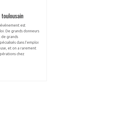
 toulousain
 L’événement est
loi. De grands donneurs
t de grands
cialisés dans l’emploi
ouse, et on a rarement
opérations chez