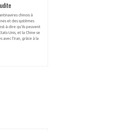
oudite
antinavires chinois à
rones et des systèmes
est-à-dire qu’ils peuvent
ats-Unis, et la Chine se
avec l’Iran, grâce à la
GIFAS. Rencontres, salons,
rogrammes ...
ÉSION