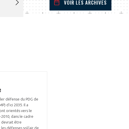
VOIR LES ARCHIVES
mars
2023
 Précédent
Mois Suivant
L
M
M
J
V
S
D
1
2
3
4
5
6
7
8
9
10
11
12
13
14
15
16
17
18
19
20
21
22
23
24
25
26
27
28
29
30
31
e
iller défense du PDG de
) d'ici 2035. Il a
nt orientés vers le
-2010, dans le cadre
 devrait être
 les défenses sol/air de