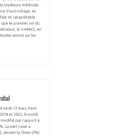
t la meilleure méthode
oire d'accrochage, et
afale et catapultable
é que le premier vol du
trateur, le V-MAX2, en
études amont sur les
dial
é lundi 13 mars, Paris
2018 et 2022, le poids
t modifié par rapport à
. La part russe a
, devant la Chine (5%)