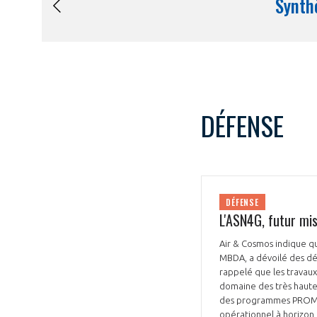
DÉFENSE
DÉFENSE
L'ASN4G, futur mis
Air & Cosmos indique qu
MBDA, a dévoilé des déta
rappelé que les travaux
domaine des très hautes
des programmes PROMETH
opérationnel à horizon 