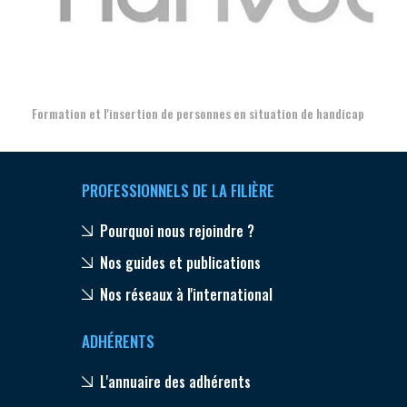
Aer
Formation et l'insertion de personnes en situation de handicap
PROFESSIONNELS DE LA FILIÈRE
Pourquoi nous rejoindre ?
Nos guides et publications
Nos réseaux à l'international
ADHÉRENTS
L'annuaire des adhérents