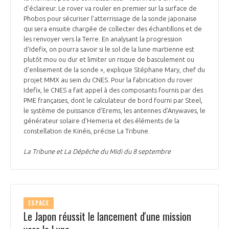
programmes ...
COMMISSIONS ET COMITÉS
d'éclaireur. Le rover va rouler en premier sur la surface de
POURQUOI DEVENIR MEMBRE ?
L'OBSERVATOIRE
LE MÉDIATEUR DE LA FILIÈRE AÉRONAUTIQUE ET SPATIALE
Phobos pour sécuriser l'atterrissage de la sonde japonaise
qui sera ensuite chargée de collecter des échantillons et de
DEMANDE D’ADHÉSION
les renvoyer vers la Terre. En analysant la progression
MÉDIATION ET CHARTE D’ENGAGEMENT SUR LES RELATIONS ENTRE
d'Idefix, on pourra savoir si le sol de la lune martienne est
CLIENTS ET FOURNISSEURS
plutôt mou ou dur et limiter un risque de basculement ou
CHIFFRES CLÉS
d'enlisement de la sonde », explique Stéphane Mary, chef du
projet MMX au sein du CNES. Pour la fabrication du rover
LA MÉDIATION AU-DELÀ DE LA FILIÈRE AÉRONAUTIQUE ET SPATIALE
Idefix, le CNES a fait appel à des composants fournis par des
LES ENJEUX
PME françaises, dont le calculateur de bord fourni par Steel,
le système de puissance d'Erems, les antennes d'Anywaves, le
PRENDRE CONTACT AVEC LE MÉDIATEUR DE LA FILIÈRE
générateur solaire d'Hemeria et des éléments de la
COMPÉTITIVITÉ
LES PUBLICATIONS
constellation de Kinéis, précise La Tribune.
La Tribune et La Dépêche du Midi du 8 septembre
EMPLOI & FORMATION
DOCUMENTS & BROCHURES
ENVIRONNEMENT
RAPPORTS D'ACTIVITÉS
ESPACE
INNOVATION
Le Japon réussit le lancement d'une mission