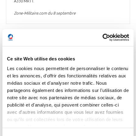
A330 MRTT.
Zone-Militaire.com du 8 septembre
DÉFENSE
MGCS : des tensions à l'approche d'une
nouvelle réunion ministérielle sur le projet de
Ce site Web utilise des cookies
char de combat franco-allemand ?
Les cookies nous permettent de personnaliser le contenu
et les annonces, d'offrir des fonctionnalités relatives aux
Selon le quotidien « Handelsblatt », les constructeurs
médias sociaux et d'analyser notre trafic. Nous
allemands Rheinmetall et Krauss-Maffei Wegmann (KMW)
auraient monté un consortium avec Saab et Leonardo pour
partageons également des informations sur l'utilisation de
développer le successeur du char allemand Leopard 2, qui
notre site avec nos partenaires de médias sociaux, de
connaît des commandes record. Une nouvelle alliance qui «
publicité et d'analyse, qui peuvent combiner celles-ci
interroge », selon Les Echos, « alors que le gouvernement
avec d'autres informations que vous leur avez fournies
d'Emmanuel Macron pousse depuis 2017 à un renforcement
ou qu'ils ont collectées lors de votre utilisation de leurs
des coopérations de défense avec le projet de char du futur,
dit « MGCS » (Main Ground Combat System) et le Système de
services. Vous consentez à nos cookies si vous
combat aérien du futur (SCAF) ». Lors de leur dernière
continuez à utiliser notre site Web.
Sélection