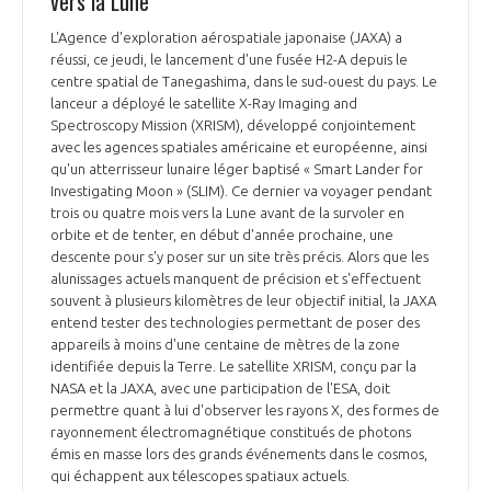
vers la Lune
INTERNATIONALISATION
L'Agence d'exploration aérospatiale japonaise (JAXA) a
réussi, ce jeudi, le lancement d'une fusée H2-A depuis le
centre spatial de Tanegashima, dans le sud-ouest du pays. Le
lanceur a déployé le satellite X-Ray Imaging and
Spectroscopy Mission (XRISM), développé conjointement
avec les agences spatiales américaine et européenne, ainsi
qu'un atterrisseur lunaire léger baptisé « Smart Lander for
Investigating Moon » (SLIM). Ce dernier va voyager pendant
trois ou quatre mois vers la Lune avant de la survoler en
orbite et de tenter, en début d'année prochaine, une
descente pour s'y poser sur un site très précis. Alors que les
alunissages actuels manquent de précision et s'effectuent
souvent à plusieurs kilomètres de leur objectif initial, la JAXA
entend tester des technologies permettant de poser des
appareils à moins d'une centaine de mètres de la zone
identifiée depuis la Terre. Le satellite XRISM, conçu par la
NASA et la JAXA, avec une participation de l'ESA, doit
permettre quant à lui d'observer les rayons X, des formes de
rayonnement électromagnétique constitués de photons
émis en masse lors des grands événements dans le cosmos,
qui échappent aux télescopes spatiaux actuels.