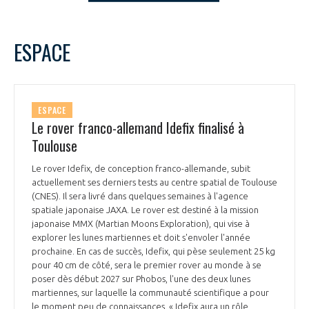
LE GIFAS
NON
OUI
t
Rejoignez une filière d’excellence et développez
septembre
2023
Mois Précédent
Mois 
ESPACE
 à
votre réseau au sein d’un écosystème intégré et
L
M
M
J
V
S
D
PRÉSENTATION
cohérent
1
2
3
4
5
6
7
8
9
10
NOTRE VISION
ESPACE
ORGANISATION
11
12
13
14
15
16
17
Le rover franco-allemand Idefix finalisé à
18
19
20
21
22
23
24
Toulouse
NOS MISSIONS
LE CONSEIL DU GIFAS
25
26
27
28
29
30
FONCTIONNEMENT
Le rover Idefix, de conception franco-allemande, subit
actuellement ses derniers tests au centre spatial de Toulouse
NOTRE HISTOIRE
L’ÉQUIPE DU GIFAS
(CNES). Il sera livré dans quelques semaines à l'agence
GEADS
ACCOMPAGNEMENT DE NOS ADHÉRENTS
spatiale japonaise JAXA. Le rover est destiné à la mission
japonaise MMX (Martian Moons Exploration), qui vise à
NOS RÉSEAUX À L'INTERNATIONAL
explorer les lunes martiennes et doit s'envoler l'année
COMITÉ AERO PME
LES PROGRAMMES DU GIFAS
LA MÉDIATION
prochaine. En cas de succès, Idefix, qui pèse seulement 25 kg
pour 40 cm de côté, sera le premier rover au monde à se
Découvrez les avantages d'adhérer au GIFAS.
STARTAIR
poser dès début 2027 sur Phobos, l'une des deux lunes
UN ÉCOSYSTÈME INTÉGRÉ ET COHÉRENT
LA MÉDIATION DANS LA FILIÈRE AÉRONAUTIQUE ET SPATIALE
Rencontres, salons, données sectorielles,
martiennes, sur laquelle la communauté scientifique a pour
LE SALON DU BOURGET
le moment peu de connaissances. « Idefix aura un rôle