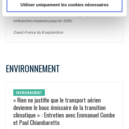
qui doit s'étendre sur 21 hectares. Thales prévoit d'y
Utiliser uniquement les cookies nécessaires
accueillir 640 ingénieurs en radiocommunications sécurisées
pour la Défense, dès le début 2025. Le groupe prévoit des
embauches massives jusqu’en 2030.
Ouest-France du 8 septembre
ENVIRONNEMENT
ENVIRONNEMENT
« Rien ne justifie que le transport aérien
devienne le bouc émissaire de la transition
climatique » : Entretien avec Emmanuel Combe
et Paul Chiambaretto